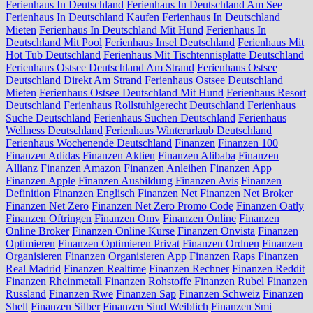
Ferienhaus In Deutschland
Ferienhaus In Deutschland Am See
Ferienhaus In Deutschland Kaufen
Ferienhaus In Deutschland
Mieten
Ferienhaus In Deutschland Mit Hund
Ferienhaus In
Deutschland Mit Pool
Ferienhaus Insel Deutschland
Ferienhaus Mit
Hot Tub Deutschland
Ferienhaus Mit Tischtennisplatte Deutschland
Ferienhaus Ostsee Deutschland Am Strand
Ferienhaus Ostsee
Deutschland Direkt Am Strand
Ferienhaus Ostsee Deutschland
Mieten
Ferienhaus Ostsee Deutschland Mit Hund
Ferienhaus Resort
Deutschland
Ferienhaus Rollstuhlgerecht Deutschland
Ferienhaus
Suche Deutschland
Ferienhaus Suchen Deutschland
Ferienhaus
Wellness Deutschland
Ferienhaus Winterurlaub Deutschland
Ferienhaus Wochenende Deutschland
Finanzen
Finanzen 100
Finanzen Adidas
Finanzen Aktien
Finanzen Alibaba
Finanzen
Allianz
Finanzen Amazon
Finanzen Anleihen
Finanzen App
Finanzen Apple
Finanzen Ausbildung
Finanzen Avis
Finanzen
Definition
Finanzen Englisch
Finanzen Net
Finanzen Net Broker
Finanzen Net Zero
Finanzen Net Zero Promo Code
Finanzen Oatly
Finanzen Oftringen
Finanzen Omv
Finanzen Online
Finanzen
Online Broker
Finanzen Online Kurse
Finanzen Onvista
Finanzen
Optimieren
Finanzen Optimieren Privat
Finanzen Ordnen
Finanzen
Organisieren
Finanzen Organisieren App
Finanzen Raps
Finanzen
Real Madrid
Finanzen Realtime
Finanzen Rechner
Finanzen Reddit
Finanzen Rheinmetall
Finanzen Rohstoffe
Finanzen Rubel
Finanzen
Russland
Finanzen Rwe
Finanzen Sap
Finanzen Schweiz
Finanzen
Shell
Finanzen Silber
Finanzen Sind Weiblich
Finanzen Smi