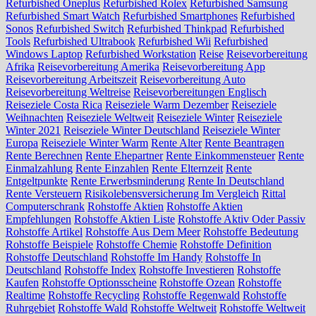
Refurbished Oneplus
Refurbished Rolex
Refurbished Samsung
Refurbished Smart Watch
Refurbished Smartphones
Refurbished
Sonos
Refurbished Switch
Refurbished Thinkpad
Refurbished
Tools
Refurbished Ultrabook
Refurbished Wii
Refurbished
Windows Laptop
Refurbished Workstation
Reise
Reisevorbereitung
Afrika
Reisevorbereitung Amerika
Reisevorbereitung App
Reisevorbereitung Arbeitszeit
Reisevorbereitung Auto
Reisevorbereitung Weltreise
Reisevorbereitungen Englisch
Reiseziele Costa Rica
Reiseziele Warm Dezember
Reiseziele
Weihnachten
Reiseziele Weltweit
Reiseziele Winter
Reiseziele
Winter 2021
Reiseziele Winter Deutschland
Reiseziele Winter
Europa
Reiseziele Winter Warm
Rente Alter
Rente Beantragen
Rente Berechnen
Rente Ehepartner
Rente Einkommensteuer
Rente
Einmalzahlung
Rente Einzahlen
Rente Elternzeit
Rente
Entgeltpunkte
Rente Erwerbsminderung
Rente In Deutschland
Rente Versteuern
Risikolebensversicherung Im Vergleich
Rittal
Computerschrank
Rohstoffe Aktien
Rohstoffe Aktien
Empfehlungen
Rohstoffe Aktien Liste
Rohstoffe Aktiv Oder Passiv
Rohstoffe Artikel
Rohstoffe Aus Dem Meer
Rohstoffe Bedeutung
Rohstoffe Beispiele
Rohstoffe Chemie
Rohstoffe Definition
Rohstoffe Deutschland
Rohstoffe Im Handy
Rohstoffe In
Deutschland
Rohstoffe Index
Rohstoffe Investieren
Rohstoffe
Kaufen
Rohstoffe Optionsscheine
Rohstoffe Ozean
Rohstoffe
Realtime
Rohstoffe Recycling
Rohstoffe Regenwald
Rohstoffe
Ruhrgebiet
Rohstoffe Wald
Rohstoffe Weltweit
Rohstoffe Weltweit