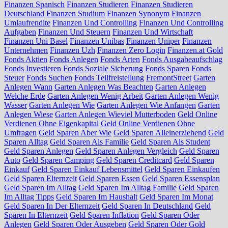
Finanzen Spanisch
Finanzen Studieren
Finanzen Studieren
Deutschland
Finanzen Studium
Finanzen Synonym
Finanzen
Umlaufrendite
Finanzen Und Controlling
Finanzen Und Controlling
Aufgaben
Finanzen Und Steuern
Finanzen Und Wirtschaft
Finanzen Uni Basel
Finanzen Unibas
Finanzen Uniper
Finanzen
Unternehmen
Finanzen Uzh
Finanzen Zero Login
Finanzen.at Gold
Fonds Aktien
Fonds Anlegen
Fonds Arten
Fonds Ausgabeaufschlag
Fonds Investieren
Fonds Soziale Sicherung
Fonds Sparen
Fonds
Steuer
Fonds Suchen
Fonds Teilfreistellung
FremontStreet
Garten
Anlegen Wann
Garten Anlegen Was Beachten
Garten Anlegen
Welche Erde
Garten Anlegen Wenig Arbeit
Garten Anlegen Wenig
Wasser
Garten Anlegen Wie
Garten Anlegen Wie Anfangen
Garten
Anlegen Wiese
Garten Anlegen Wieviel Mutterboden
Geld Online
Verdienen Ohne Eigenkapital
Geld Online Verdienen Ohne
Umfragen
Geld Sparen Aber Wie
Geld Sparen Alleinerziehend
Geld
Sparen Alltag
Geld Sparen Als Familie
Geld Sparen Als Student
Geld Sparen Anlegen
Geld Sparen Anlegen Vergleich
Geld Sparen
Auto
Geld Sparen Camping
Geld Sparen Creditcard
Geld Sparen
Einkauf
Geld Sparen Einkauf Lebensmittel
Geld Sparen Einkaufen
Geld Sparen Elternzeit
Geld Sparen Essen
Geld Sparen Essensplan
Geld Sparen Im Alltag
Geld Sparen Im Alltag Familie
Geld Sparen
Im Alltag Tipps
Geld Sparen Im Haushalt
Geld Sparen Im Monat
Geld Sparen In Der Elternzeit
Geld Sparen In Deutschland
Geld
Sparen In Elternzeit
Geld Sparen Inflation
Geld Sparen Oder
Anlegen
Geld Sparen Oder Ausgeben
Geld Sparen Oder Gold