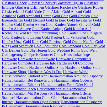
Glasfaser Check
Glasfaser Checker
Glasfaser English
Glasfaser
Erfinder
Glasfaser Erlangen
Glasfaser Reichweite
Glasfaser Router
Glasfaserkabel
Gold Aktie
Gold Aktien
Gold Ankauf
Gold
Armband
Gold Armband Herren
Gold Coin
Gold Creolen
Gold
Eigenschaften
Gold Element
Gold In Euro
Gold Investieren
Gold
Kaufen
Gold Kaufen Aktien
Gold Kaufen Aktuell Sinnvoll
Gold
Kaufen Als Anlage
Gold Kaufen Anlage
Gold Kaufen Auf
Rechnung
Gold Kaufen Empfehlung
Gold Kaufen Und Einlagern
Gold Kaufen Und Lagern
Gold Kaufen Und Verkaufen
Gold
Kaufen Unze
Gold Kurs
Gold Ohrringe
Gold Online Kaufen
Gold
Ring
Gold Schmuck
Gold Spot Price
Gold Standard
Gold Uhr
Gold
Uhr Damen
Gold Uhr Herren
Gold Wedding Rings
Gold Wert
Goldlagerung
Goldpreis
Gourmet
Gratis Hausbaukataloge
Hardware
Hardware And Software
Hardware Components
Hardware Computer
Hardware Info
Hardware Of Computer
Hardware Online
Hardware Online Shop
Hardware Online Store
Hardware Shops
Hardware Was Ist Das
Hardware World
Hausautomation Android App
Hausautomation Arduino Raspberry
Hausautomation Bei Renovierung
Hausautomation Codesys
Hausautomation Ethernet
Hausautomation Funk Oder Kabel
Hausautomation Ideen
Hausautomation Mit Homematic
Hausautomation Mit Raspberry Pi
Hausautomation Offener
Standard
Hausautomation Ohne Cloud
Hausautomation Ohne
Internet
Hausautomation Open Source
Hausautomation Raspberry
Pi Homematic
Hausautomation Raspberry Software