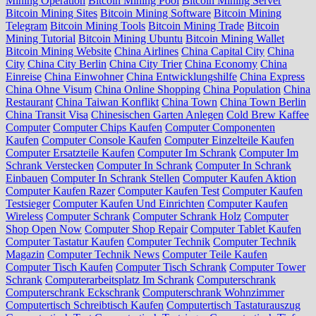
Mining Operation
Bitcoin Mining Pool
Bitcoin Mining Server
Bitcoin Mining Sites
Bitcoin Mining Software
Bitcoin Mining
Telegram
Bitcoin Mining Tools
Bitcoin Mining Trade
Bitcoin
Mining Tutorial
Bitcoin Mining Ubuntu
Bitcoin Mining Wallet
Bitcoin Mining Website
China Airlines
China Capital City
China
City
China City Berlin
China City Trier
China Economy
China
Einreise
China Einwohner
China Entwicklungshilfe
China Express
China Ohne Visum
China Online Shopping
China Population
China
Restaurant
China Taiwan Konflikt
China Town
China Town Berlin
China Transit Visa
Chinesischen Garten Anlegen
Cold Brew Kaffee
Computer
Computer Chips Kaufen
Computer Componenten
Kaufen
Computer Console Kaufen
Computer Einzelteile Kaufen
Computer Ersatzteile Kaufen
Computer Im Schrank
Computer Im
Schrank Verstecken
Computer In Schrank
Computer In Schrank
Einbauen
Computer In Schrank Stellen
Computer Kaufen Aktion
Computer Kaufen Razer
Computer Kaufen Test
Computer Kaufen
Testsieger
Computer Kaufen Und Einrichten
Computer Kaufen
Wireless
Computer Schrank
Computer Schrank Holz
Computer
Shop Open Now
Computer Shop Repair
Computer Tablet Kaufen
Computer Tastatur Kaufen
Computer Technik
Computer Technik
Magazin
Computer Technik News
Computer Teile Kaufen
Computer Tisch Kaufen
Computer Tisch Schrank
Computer Tower
Schrank
Computerarbeitsplatz Im Schrank
Computerschrank
Computerschrank Eckschrank
Computerschrank Wohnzimmer
Computertisch Schreibtisch Kaufen
Computertisch Tastaturauszug