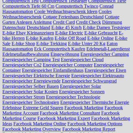
Computertisch Test
Computertisch Testsieger
Computertisch Tiefe
Computertisch Tiefe 60 Cm
Computertisch Twinco
Conrad
Hausautomation
Coole Weihnachtsgeschenk Ideen
Cooles
Weihnachtsgeschenk
Cottage Ferienhaus Deutschland
Cottage
Garten Anlegen Anleitung
Credit Card
Credit Check
Dämmung
Datenschutz
Deutschland
E-bike 45 Km/h
E-bike Damen Testsieger
E-bike Ebay Kleinanzeigen
E-bike Electric
E-bike Gebraucht
E-
bike Herren
E-bike Kaufen
E-bike Off Road
E-bike Online
E-bike
Sale
E-bike Shop
E-bike Trekking
E-bike Unter 20 Kg
Eaton
Hausautomation
Eck Computertisch Kaufen
Edelmetall-Lagerdienst
Edelmetallaufbewahrung
Eingewöhnung
Energiespeicher Camping
Energiespeicher Camping Test
Energiespeicher Cloud
Energiespeicher Co2
Energiespeicher Computer
Energiespeicher
Container
Energiespeicher Einfamilienhaus
Energiespeicher Eisen
Energiespeicher Elektrische Energie
Energiespeicher Elektroauto
Energiespeicher Energiewende
Energiespeicher Schwungrad
Energiespeicher Selber Bauen
Energiespeicher Solar
Energiespeicher Solar Kosten
Energiespeicher Sonnen
Energiespeicher Strom
Energiespeicher Technologie
Energiespeicher Technologien
Energiespeicher Thermische Energie
Erlebnisse
Extreme Geld Sparen
Facebook Marketing
Facebook
Marketing Account
Facebook Marketing Consultant
Facebook
Marketing Course
Facebook Marketing Expert
Facebook Marketing
Ideas
Facebook Marketing Online
Facebook Marketing Options
Facebook Marketing Overview
Facebook Marketing Report