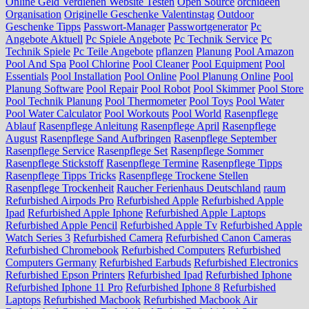
Online Geld Verdienen Website Testen
Open Source
orchideen
Organisation
Originelle Geschenke Valentinstag
Outdoor
Geschenke Tipps
Passwort-Manager
Passwortgenerator
Pc
Angebote Aktuell
Pc Spiele Angebote
Pc Technik Service
Pc
Technik Spiele
Pc Teile Angebote
pflanzen
Planung
Pool Amazon
Pool And Spa
Pool Chlorine
Pool Cleaner
Pool Equipment
Pool
Essentials
Pool Installation
Pool Online
Pool Planung Online
Pool
Planung Software
Pool Repair
Pool Robot
Pool Skimmer
Pool Store
Pool Technik Planung
Pool Thermometer
Pool Toys
Pool Water
Pool Water Calculator
Pool Workouts
Pool World
Rasenpflege
Ablauf
Rasenpflege Anleitung
Rasenpflege April
Rasenpflege
August
Rasenpflege Sand Aufbringen
Rasenpflege September
Rasenpflege Service
Rasenpflege Set
Rasenpflege Sommer
Rasenpflege Stickstoff
Rasenpflege Termine
Rasenpflege Tipps
Rasenpflege Tipps Tricks
Rasenpflege Trockene Stellen
Rasenpflege Trockenheit
Raucher Ferienhaus Deutschland
raum
Refurbished Airpods Pro
Refurbished Apple
Refurbished Apple
Ipad
Refurbished Apple Iphone
Refurbished Apple Laptops
Refurbished Apple Pencil
Refurbished Apple Tv
Refurbished Apple
Watch Series 3
Refurbished Camera
Refurbished Canon Cameras
Refurbished Chromebook
Refurbished Computers
Refurbished
Computers Germany
Refurbished Earbuds
Refurbished Electronics
Refurbished Epson Printers
Refurbished Ipad
Refurbished Iphone
Refurbished Iphone 11 Pro
Refurbished Iphone 8
Refurbished
Laptops
Refurbished Macbook
Refurbished Macbook Air