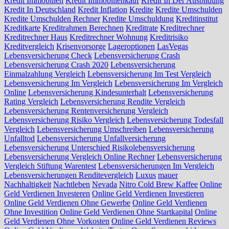
Kredit Immobilien
Kredit Immobilienkauf
Kredit In Der Ausbildung
Kredit In Deutschland
Kredit Inflation
Kredite
Kredite Umschulden
Kredite Umschulden Rechner
Kredite Umschuldung
Kreditinstitut
Kreditkarte
Kreditrahmen Berechnen
Kreditrate
Kreditrechner
Kreditrechner Haus
Kreditrechner Wohnung
Kreditrisiko
Kreditvergleich
Krisenvorsorge
Lageroptionen
LasVegas
Lebensversicherung Check
Lebensversicherung Crash
Lebensversicherung Crash 2020
Lebensversicherung
Einmalzahlung Vergleich
Lebensversicherung Im Test Vergleich
Lebensversicherung Im Vergleich
Lebensversicherung Im Vergleich
Online
Lebensversicherung Kindesunterhalt
Lebensversicherung
Rating Vergleich
Lebensversicherung Rendite Vergleich
Lebensversicherung Rentenversicherung Vergleich
Lebensversicherung Risiko Vergleich
Lebensversicherung Todesfall
Vergleich
Lebensversicherung Umschreiben
Lebensversicherung
Unfalltod
Lebensversicherung Unfallversicherung
Lebensversicherung Unterschied Risikolebensversicherung
Lebensversicherung Vergleich Online Rechner
Lebensversicherung
Vergleich Stiftung Warentest
Lebensversicherungen Im Vergleich
Lebensversicherungen Renditevergleich
Luxus
mauer
Nachhaltigkeit
Nachtleben
Nevada
Nitro Cold Brew Kaffee
Online
Geld Verdienen Investeren
Online Geld Verdienen Investieren
Online Geld Verdienen Ohne Gewerbe
Online Geld Verdienen
Ohne Investition
Online Geld Verdienen Ohne Startkapital
Online
Geld Verdienen Ohne Vorkosten
Online Geld Verdienen Reviews