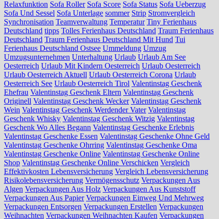
Relaxfunktion
Sofa Roller
Sofa Score
Sofa Status
Sofa Ueberzug
Sofa Und Sessel
Sofa Unterlage
sommer
Strip
Stromvergleich
Synchronisation
Teamverwaltung
Temperatur
Tiny Ferienhaus
Deutschland
tipps
Tolles Ferienhaus Deutschland
Traum Ferienhaus
Deutschland
Traum Ferienhaus Deutschland Mit Hund
Tui
Ferienhaus Deutschland Ostsee
Ummeldung
Umzug
Umzugsunternehmen
Unterhaltung
Urlaub
Urlaub Am See
Oesterreich
Urlaub Mit Kindern Oesterreich
Urlaub Oesterreich
Urlaub Oesterreich Aktuell
Urlaub Oesterreich Corona
Urlaub
Oesterreich See
Urlaub Oesterreich Tirol
Valentinstag Geschenk
Ehefrau
Valentinstag Geschenk Eltern
Valentinstag Geschenk
Originell
Valentinstag Geschenk Wecker
Valentinstag Geschenk
Wein
Valentinstag Geschenk Werdender Vater
Valentinstag
Geschenk Whisky
Valentinstag Geschenk Witzig
Valentinstag
Geschenk Wo Alles Begann
Valentinstag Geschenke Erlebnis
Valentinstag Geschenke Essen
Valentinstag Geschenke Ohne Geld
Valentinstag Geschenke Ohrring
Valentinstag Geschenke Oma
Valentinstag Geschenke Online
Valentinstag Geschenke Online
Shop
Valentinstag Geschenke Online Verschicken
Vergleich
Effektivkosten Lebensversicherung
Vergleich Lebensversicherung
Risikolebensversicherung
Vermögensschutz
Verpackungen Aus
Algen
Verpackungen Aus Holz
Verpackungen Aus Kunststoff
Verpackungen Aus Papier
Verpackungen Einweg Und Mehrweg
Verpackungen Entsorgen
Verpackungen Erstellen
Verpackungen
Weihnachten
Verpackungen Weihnachten Kaufen
Verpackungen