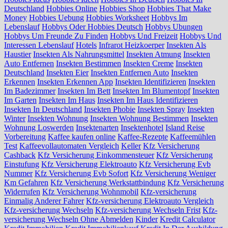
Deutschland
Hobbies Online
Hobbies Shop
Hobbies That Make
Money
Hobbies Uebung
Hobbies Worksheet
Hobbys Im
Lebenslauf
Hobbys Oder Hobbies Deutsch
Hobbys Ubungen
Hobbys Um Freunde Zu Finden
Hobbys Und Freizeit
Hobbys Und
Interessen Lebenslauf
Hotels
Infrarot Heizkoerper
Insekten Als
Haustier
Insekten Als Nahrungsmittel
Insekten Atmung
Insekten
Auto Entfernen
Insekten Bestimmen
Insekten Creme
Insekten
Deutschland
Insekten Eier
Insekten Entfernen Auto
Insekten
Erkennen
Insekten Erkennen App
Insekten Identifizieren
Insekten
Im Badezimmer
Insekten Im Bett
Insekten Im Blumentopf
Insekten
Im Garten
Insekten Im Haus
Insekten Im Haus Identifizieren
Insekten In Deutschland
Insekten Phobie
Insekten Spray
Insekten
Winter
Insekten Wohnung
Insekten Wohnung Bestimmen
Insekten
Wohnung Loswerden
Insektenarten
Insektenhotel
Island Reise
Vorbereitung
Kaffee kaufen online
Kaffee-Rezepte
Kaffeemühlen
Test
Kaffeevollautomaten Vergleich
Keller
Kfz Versicherung
Cashback
Kfz Versicherung Einkommensteuer
Kfz Versicherung
Einstufung
Kfz Versicherung Elektroauto
Kfz Versicherung Evb
Nummer
Kfz Versicherung Evb Sofort
Kfz Versicherung Weniger
Km Gefahren
Kfz Versicherung Werkstattbindung
Kfz Versicherung
Widerrufen
Kfz Versicherung Wohnmobil
Kfz-versicherung
Einmalig Anderer Fahrer
Kfz-versicherung Elektroauto Vergleich
Kfz-versicherung Wechseln
Kfz-versicherung Wechseln Frist
Kfz-
versicherung Wechseln Ohne Abmelden
Kinder
Kredit Calculator