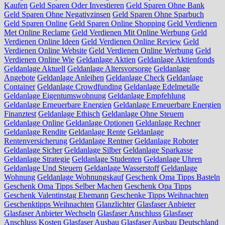
Kaufen
Geld Sparen Oder Investieren
Geld Sparen Ohne Bank
Geld Sparen Ohne Negativzinsen
Geld Sparen Ohne Sparbuch
Geld Sparen Online
Geld Sparen Online Shopping
Geld Verdienen
Met Online Reclame
Geld Verdienen Mit Online Werbung
Geld
Verdienen Online Ideen
Geld Verdienen Online Review
Geld
Verdienen Online Website
Geld Verdienen Online Werbung
Geld
Verdienen Online Wie
Geldanlage Aktien
Geldanlage Aktienfonds
Geldanlage Aktuell
Geldanlage Altersvorsorge
Geldanlage
Angebote
Geldanlage Anleihen
Geldanlage Check
Geldanlage
Container
Geldanlage Crowdfunding
Geldanlage Edelmetalle
Geldanlage Eigentumswohnung
Geldanlage Empfehlung
Geldanlage Erneuerbare Energien
Geldanlage Erneuerbare Energien
Finanztest
Geldanlage Ethisch
Geldanlage Ohne Steuern
Geldanlage Online
Geldanlage Optionen
Geldanlage Rechner
Geldanlage Rendite
Geldanlage Rente
Geldanlage
Rentenversicherung
Geldanlage Rentner
Geldanlage Roboter
Geldanlage Sicher
Geldanlage Silber
Geldanlage Sparkasse
Geldanlage Strategie
Geldanlage Studenten
Geldanlage Uhren
Geldanlage Und Steuern
Geldanlage Wasserstoff
Geldanlage
Wohnung
Geldanlage Wohnungskauf
Geschenk Oma Tipps Basteln
Geschenk Oma Tipps Selber Machen
Geschenk Opa Tipps
Geschenk Valentinstag Ehemann
Geschenke Tipps Weihnachten
Geschenktipps Weihnachten
Glanzlichter
Glasfaser Anbieter
Glasfaser Anbieter Wechseln
Glasfaser Anschluss
Glasfaser
Anschluss Kosten
Glasfaser Ausbau
Glasfaser Ausbau Deutschland