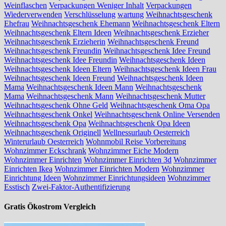
Weinflaschen
Verpackungen Weniger Inhalt
Verpackungen
Wiederverwenden
Verschlüsselung
wartung
Weihnachtsgeschenk
Ehefrau
Weihnachtsgeschenk Ehemann
Weihnachtsgeschenk Eltern
Weihnachtsgeschenk Eltern Ideen
Weihnachtsgeschenk Erzieher
Weihnachtsgeschenk Erzieherin
Weihnachtsgeschenk Freund
Weihnachtsgeschenk Freundin
Weihnachtsgeschenk Idee Freund
Weihnachtsgeschenk Idee Freundin
Weihnachtsgeschenk Ideen
Weihnachtsgeschenk Ideen Eltern
Weihnachtsgeschenk Ideen Frau
Weihnachtsgeschenk Ideen Freund
Weihnachtsgeschenk Ideen
Mama
Weihnachtsgeschenk Ideen Mann
Weihnachtsgeschenk
Mama
Weihnachtsgeschenk Mann
Weihnachtsgeschenk Mutter
Weihnachtsgeschenk Ohne Geld
Weihnachtsgeschenk Oma Opa
Weihnachtsgeschenk Onkel
Weihnachtsgeschenk Online Versenden
Weihnachtsgeschenk Opa
Weihnachtsgeschenk Opa Ideen
Weihnachtsgeschenk Originell
Wellnessurlaub Oesterreich
Winterurlaub Oesterreich
Wohnmobil Reise Vorbereitung
Wohnzimmer Eckschrank
Wohnzimmer Eiche Modern
Wohnzimmer Einrichten
Wohnzimmer Einrichten 3d
Wohnzimmer
Einrichten Ikea
Wohnzimmer Einrichten Modern
Wohnzimmer
Einrichtung Ideen
Wohnzimmer Einrichtungsideen
Wohnzimmer
Esstisch
Zwei-Faktor-Authentifizierung
Gratis Ökostrom Vergleich