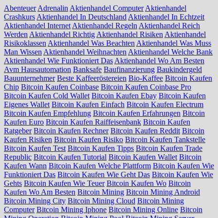
Abenteuer
Adrenalin
Aktienhandel Computer
Aktienhandel
Crashkurs
Aktienhandel In Deutschland
Aktienhandel In Echtzeit
Aktienhandel Internet
Aktienhandel Regeln
Aktienhandel Reich
Werden
Aktienhandel Richtig
Aktienhandel Risiken
Aktienhandel
Risikoklassen
Aktienhandel Was Beachten
Aktienhandel Was Muss
Man Wissen
Aktienhandel Weihnachten
Aktienhandel Welche Bank
Aktienhandel Wie Funktioniert Das
Aktienhandel Wo Am Besten
Avm Hausautomation
Banksafe
Baufinanzierung
Baukindergeld
Bauunternehmer
Beste Kaffeeröstereien
Bio-Kaffee
Bitcoin Kaufen
Chip
Bitcoin Kaufen Coinbase
Bitcoin Kaufen Coinbase Pro
Bitcoin Kaufen Cold Wallet
Bitcoin Kaufen Ebay
Bitcoin Kaufen
Eigenes Wallet
Bitcoin Kaufen Einfach
Bitcoin Kaufen Electrum
Bitcoin Kaufen Empfehlung
Bitcoin Kaufen Erfahrungen
Bitcoin
Kaufen Euro
Bitcoin Kaufen Raiffeisenbank
Bitcoin Kaufen
Ratgeber
Bitcoin Kaufen Rechner
Bitcoin Kaufen Reddit
Bitcoin
Kaufen Risiken
Bitcoin Kaufen Risiko
Bitcoin Kaufen Tankstelle
Bitcoin Kaufen Test
Bitcoin Kaufen Tipps
Bitcoin Kaufen Trade
Republic
Bitcoin Kaufen Tutorial
Bitcoin Kaufen Wallet
Bitcoin
Kaufen Wann
Bitcoin Kaufen Welche Plattform
Bitcoin Kaufen Wie
Funktioniert Das
Bitcoin Kaufen Wie Geht Das
Bitcoin Kaufen Wie
Gehts
Bitcoin Kaufen Wie Teuer
Bitcoin Kaufen Wo
Bitcoin
Kaufen Wo Am Besten
Bitcoin Mining
Bitcoin Mining Android
Bitcoin Mining City
Bitcoin Mining Cloud
Bitcoin Mining
Computer
Bitcoin Mining Iphone
Bitcoin Mining Online
Bitcoin