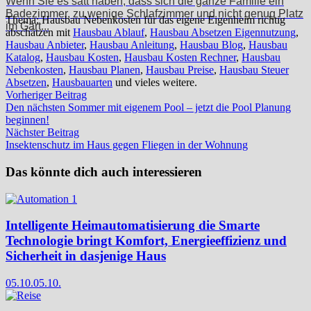
Wenn Sie es satt haben, dass sich die ganze Familie ein
Badezimmer, zu wenige Schlafzimmer und nicht genug Platz
Thema: Hausbau Nebenkosten für das eigene Eigenheim richtig
im Gart...
abschätzen mit
Hausbau Ablauf
,
Hausbau Absetzen Eigennutzung
,
Hausbau Anbieter
,
Hausbau Anleitung
,
Hausbau Blog
,
Hausbau
Katalog
,
Hausbau Kosten
,
Hausbau Kosten Rechner
,
Hausbau
Nebenkosten
,
Hausbau Planen
,
Hausbau Preise
,
Hausbau Steuer
Absetzen
,
Hausbauarten
und vieles weitere.
Beitragsnavigation
Vorheriger
Vorheriger Beitrag
Beitrag:
Den nächsten Sommer mit eigenem Pool – jetzt die Pool Planung
beginnen!
Nächster
Nächster Beitrag
Beitrag:
Insektenschutz im Haus gegen Fliegen in der Wohnung
Das könnte dich auch interessieren
Intelligente Heimautomatisierung die Smarte
Technologie bringt Komfort, Energieeffizienz und
Sicherheit in dasjenige Haus
05.10.
05.10.