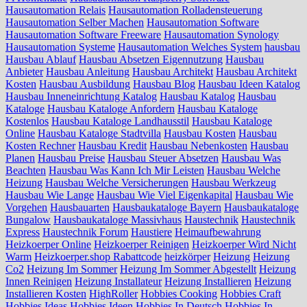
Hausautomation Relais
Hausautomation Rolladensteuerung
Hausautomation Selber Machen
Hausautomation Software
Hausautomation Software Freeware
Hausautomation Synology
Hausautomation Systeme
Hausautomation Welches System
hausbau
Hausbau Ablauf
Hausbau Absetzen Eigennutzung
Hausbau
Anbieter
Hausbau Anleitung
Hausbau Architekt
Hausbau Architekt
Kosten
Hausbau Ausbildung
Hausbau Blog
Hausbau Ideen Katalog
Hausbau Inneneinrichtung Katalog
Hausbau Katalog
Hausbau
Kataloge
Hausbau Kataloge Anfordern
Hausbau Kataloge
Kostenlos
Hausbau Kataloge Landhausstil
Hausbau Kataloge
Online
Hausbau Kataloge Stadtvilla
Hausbau Kosten
Hausbau
Kosten Rechner
Hausbau Kredit
Hausbau Nebenkosten
Hausbau
Planen
Hausbau Preise
Hausbau Steuer Absetzen
Hausbau Was
Beachten
Hausbau Was Kann Ich Mir Leisten
Hausbau Welche
Heizung
Hausbau Welche Versicherungen
Hausbau Werkzeug
Hausbau Wie Lange
Hausbau Wie Viel Eigenkapital
Hausbau Wie
Vorgehen
Hausbauarten
Hausbaukataloge Bayern
Hausbaukataloge
Bungalow
Hausbaukataloge Massivhaus
Haustechnik
Haustechnik
Express
Haustechnik Forum
Haustiere
Heimaufbewahrung
Heizkoerper Online
Heizkoerper Reinigen
Heizkoerper Wird Nicht
Warm
Heizkoerper.shop Rabattcode
heizkörper
Heizung
Heizung
Co2
Heizung Im Sommer
Heizung Im Sommer Abgestellt
Heizung
Innen Reinigen
Heizung Installateur
Heizung Installieren
Heizung
Installieren Kosten
HighRoller
Hobbies Cooking
Hobbies Craft
Hobbies Ideas
Hobbies Ideen
Hobbies In Deutsch
Hobbies In