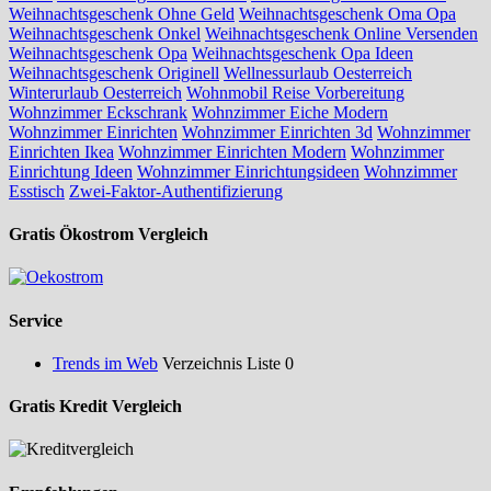
Weihnachtsgeschenk Ohne Geld
Weihnachtsgeschenk Oma Opa
Weihnachtsgeschenk Onkel
Weihnachtsgeschenk Online Versenden
Weihnachtsgeschenk Opa
Weihnachtsgeschenk Opa Ideen
Weihnachtsgeschenk Originell
Wellnessurlaub Oesterreich
Winterurlaub Oesterreich
Wohnmobil Reise Vorbereitung
Wohnzimmer Eckschrank
Wohnzimmer Eiche Modern
Wohnzimmer Einrichten
Wohnzimmer Einrichten 3d
Wohnzimmer
Einrichten Ikea
Wohnzimmer Einrichten Modern
Wohnzimmer
Einrichtung Ideen
Wohnzimmer Einrichtungsideen
Wohnzimmer
Esstisch
Zwei-Faktor-Authentifizierung
Gratis Ökostrom Vergleich
Service
Trends im Web
Verzeichnis Liste 0
Gratis Kredit Vergleich