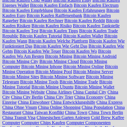
Bitcoin Kaufen Cold Wallet
Bitcoin Kaufen Ebay
Bitcoin Kaufen
Eigenes Wallet
Bitcoin Kaufen Einfach
Bitcoin Kaufen Electrum
Bitcoin Kaufen Empfehlung
Bitcoin Kaufen Erfahrungen
Bitcoin
Kaufen Euro
Bitcoin Kaufen Raiffeisenbank
Bitcoin Kaufen
Ratgeber
Bitcoin Kaufen Rechner
Bitcoin Kaufen Reddit
Bitcoin
Kaufen Risiken
Bitcoin Kaufen Risiko
Bitcoin Kaufen Tankstelle
Bitcoin Kaufen Test
Bitcoin Kaufen Tipps
Bitcoin Kaufen Trade
Republic
Bitcoin Kaufen Tutorial
Bitcoin Kaufen Wallet
Bitcoin
Kaufen Wann
Bitcoin Kaufen Welche Plattform
Bitcoin Kaufen Wie
Funktioniert Das
Bitcoin Kaufen Wie Geht Das
Bitcoin Kaufen Wie
Gehts
Bitcoin Kaufen Wie Teuer
Bitcoin Kaufen Wo
Bitcoin
Kaufen Wo Am Besten
Bitcoin Mining
Bitcoin Mining Android
Bitcoin Mining City
Bitcoin Mining Cloud
Bitcoin Mining
Computer
Bitcoin Mining Iphone
Bitcoin Mining Online
Bitcoin
Mining Operation
Bitcoin Mining Pool
Bitcoin Mining Server
Bitcoin Mining Sites
Bitcoin Mining Software
Bitcoin Mining
Telegram
Bitcoin Mining Tools
Bitcoin Mining Trade
Bitcoin
Mining Tutorial
Bitcoin Mining Ubuntu
Bitcoin Mining Wallet
Bitcoin Mining Website
China Airlines
China Capital City
China
City
China City Berlin
China City Trier
China Economy
China
Einreise
China Einwohner
China Entwicklungshilfe
China Express
China Ohne Visum
China Online Shopping
China Population
China
Restaurant
China Taiwan Konflikt
China Town
China Town Berlin
China Transit Visa
Chinesischen Garten Anlegen
Cold Brew Kaffee
Computer
Computer Chips Kaufen
Computer Componenten