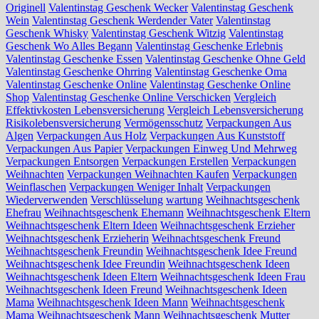
Originell
Valentinstag Geschenk Wecker
Valentinstag Geschenk
Wein
Valentinstag Geschenk Werdender Vater
Valentinstag
Geschenk Whisky
Valentinstag Geschenk Witzig
Valentinstag
Geschenk Wo Alles Begann
Valentinstag Geschenke Erlebnis
Valentinstag Geschenke Essen
Valentinstag Geschenke Ohne Geld
Valentinstag Geschenke Ohrring
Valentinstag Geschenke Oma
Valentinstag Geschenke Online
Valentinstag Geschenke Online
Shop
Valentinstag Geschenke Online Verschicken
Vergleich
Effektivkosten Lebensversicherung
Vergleich Lebensversicherung
Risikolebensversicherung
Vermögensschutz
Verpackungen Aus
Algen
Verpackungen Aus Holz
Verpackungen Aus Kunststoff
Verpackungen Aus Papier
Verpackungen Einweg Und Mehrweg
Verpackungen Entsorgen
Verpackungen Erstellen
Verpackungen
Weihnachten
Verpackungen Weihnachten Kaufen
Verpackungen
Weinflaschen
Verpackungen Weniger Inhalt
Verpackungen
Wiederverwenden
Verschlüsselung
wartung
Weihnachtsgeschenk
Ehefrau
Weihnachtsgeschenk Ehemann
Weihnachtsgeschenk Eltern
Weihnachtsgeschenk Eltern Ideen
Weihnachtsgeschenk Erzieher
Weihnachtsgeschenk Erzieherin
Weihnachtsgeschenk Freund
Weihnachtsgeschenk Freundin
Weihnachtsgeschenk Idee Freund
Weihnachtsgeschenk Idee Freundin
Weihnachtsgeschenk Ideen
Weihnachtsgeschenk Ideen Eltern
Weihnachtsgeschenk Ideen Frau
Weihnachtsgeschenk Ideen Freund
Weihnachtsgeschenk Ideen
Mama
Weihnachtsgeschenk Ideen Mann
Weihnachtsgeschenk
Mama
Weihnachtsgeschenk Mann
Weihnachtsgeschenk Mutter