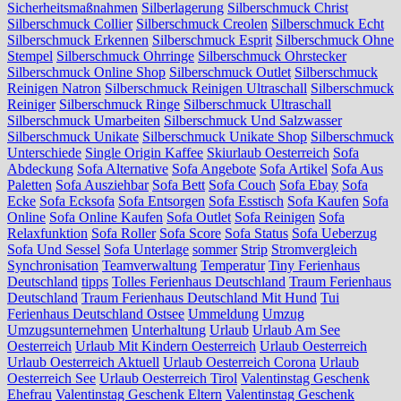
Sicherheitsmaßnahmen
Silberlagerung
Silberschmuck Christ
Silberschmuck Collier
Silberschmuck Creolen
Silberschmuck Echt
Silberschmuck Erkennen
Silberschmuck Esprit
Silberschmuck Ohne
Stempel
Silberschmuck Ohrringe
Silberschmuck Ohrstecker
Silberschmuck Online Shop
Silberschmuck Outlet
Silberschmuck
Reinigen Natron
Silberschmuck Reinigen Ultraschall
Silberschmuck
Reiniger
Silberschmuck Ringe
Silberschmuck Ultraschall
Silberschmuck Umarbeiten
Silberschmuck Und Salzwasser
Silberschmuck Unikate
Silberschmuck Unikate Shop
Silberschmuck
Unterschiede
Single Origin Kaffee
Skiurlaub Oesterreich
Sofa
Abdeckung
Sofa Alternative
Sofa Angebote
Sofa Artikel
Sofa Aus
Paletten
Sofa Ausziehbar
Sofa Bett
Sofa Couch
Sofa Ebay
Sofa
Ecke
Sofa Ecksofa
Sofa Entsorgen
Sofa Esstisch
Sofa Kaufen
Sofa
Online
Sofa Online Kaufen
Sofa Outlet
Sofa Reinigen
Sofa
Relaxfunktion
Sofa Roller
Sofa Score
Sofa Status
Sofa Ueberzug
Sofa Und Sessel
Sofa Unterlage
sommer
Strip
Stromvergleich
Synchronisation
Teamverwaltung
Temperatur
Tiny Ferienhaus
Deutschland
tipps
Tolles Ferienhaus Deutschland
Traum Ferienhaus
Deutschland
Traum Ferienhaus Deutschland Mit Hund
Tui
Ferienhaus Deutschland Ostsee
Ummeldung
Umzug
Umzugsunternehmen
Unterhaltung
Urlaub
Urlaub Am See
Oesterreich
Urlaub Mit Kindern Oesterreich
Urlaub Oesterreich
Urlaub Oesterreich Aktuell
Urlaub Oesterreich Corona
Urlaub
Oesterreich See
Urlaub Oesterreich Tirol
Valentinstag Geschenk
Ehefrau
Valentinstag Geschenk Eltern
Valentinstag Geschenk