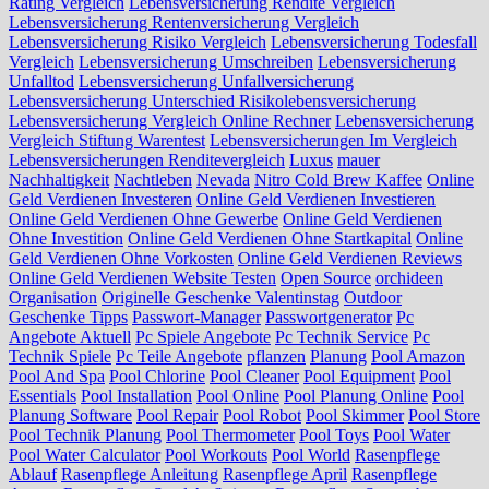
Rating Vergleich
Lebensversicherung Rendite Vergleich
Lebensversicherung Rentenversicherung Vergleich
Lebensversicherung Risiko Vergleich
Lebensversicherung Todesfall
Vergleich
Lebensversicherung Umschreiben
Lebensversicherung
Unfalltod
Lebensversicherung Unfallversicherung
Lebensversicherung Unterschied Risikolebensversicherung
Lebensversicherung Vergleich Online Rechner
Lebensversicherung
Vergleich Stiftung Warentest
Lebensversicherungen Im Vergleich
Lebensversicherungen Renditevergleich
Luxus
mauer
Nachhaltigkeit
Nachtleben
Nevada
Nitro Cold Brew Kaffee
Online
Geld Verdienen Investeren
Online Geld Verdienen Investieren
Online Geld Verdienen Ohne Gewerbe
Online Geld Verdienen
Ohne Investition
Online Geld Verdienen Ohne Startkapital
Online
Geld Verdienen Ohne Vorkosten
Online Geld Verdienen Reviews
Online Geld Verdienen Website Testen
Open Source
orchideen
Organisation
Originelle Geschenke Valentinstag
Outdoor
Geschenke Tipps
Passwort-Manager
Passwortgenerator
Pc
Angebote Aktuell
Pc Spiele Angebote
Pc Technik Service
Pc
Technik Spiele
Pc Teile Angebote
pflanzen
Planung
Pool Amazon
Pool And Spa
Pool Chlorine
Pool Cleaner
Pool Equipment
Pool
Essentials
Pool Installation
Pool Online
Pool Planung Online
Pool
Planung Software
Pool Repair
Pool Robot
Pool Skimmer
Pool Store
Pool Technik Planung
Pool Thermometer
Pool Toys
Pool Water
Pool Water Calculator
Pool Workouts
Pool World
Rasenpflege
Ablauf
Rasenpflege Anleitung
Rasenpflege April
Rasenpflege