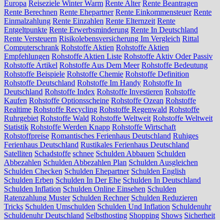
Europa
Reiseziele Winter Warm
Rente Alter
Rente Beantragen
Rente Berechnen
Rente Ehepartner
Rente Einkommensteuer
Rente
Einmalzahlung
Rente Einzahlen
Rente Elternzeit
Rente
Entgeltpunkte
Rente Erwerbsminderung
Rente In Deutschland
Rente Versteuern
Risikolebensversicherung Im Vergleich
Rittal
Computerschrank
Rohstoffe Aktien
Rohstoffe Aktien
Empfehlungen
Rohstoffe Aktien Liste
Rohstoffe Aktiv Oder Passiv
Rohstoffe Artikel
Rohstoffe Aus Dem Meer
Rohstoffe Bedeutung
Rohstoffe Beispiele
Rohstoffe Chemie
Rohstoffe Definition
Rohstoffe Deutschland
Rohstoffe Im Handy
Rohstoffe In
Deutschland
Rohstoffe Index
Rohstoffe Investieren
Rohstoffe
Kaufen
Rohstoffe Optionsscheine
Rohstoffe Ozean
Rohstoffe
Realtime
Rohstoffe Recycling
Rohstoffe Regenwald
Rohstoffe
Ruhrgebiet
Rohstoffe Wald
Rohstoffe Weltweit
Rohstoffe Weltweit
Statistik
Rohstoffe Werden Knapp
Rohstoffe Wirtschaft
Rohstoffpreise
Romantisches Ferienhaus Deutschland
Ruhiges
Ferienhaus Deutschland
Rustikales Ferienhaus Deutschland
Satelliten
Schadstoffe
schnee
Schulden Abbauen
Schulden
Abbezahlen
Schulden Abbezahlen Plan
Schulden Ausgleichen
Schulden Checken
Schulden Ehepartner
Schulden English
Schulden Erben
Schulden In Der Ehe
Schulden In Deutschland
Schulden Inflation
Schulden Online Einsehen
Schulden
Ratenzahlung Muster
Schulden Rechner
Schulden Reduzieren
Tricks
Schulden Umschulden
Schulden Und Inflation
Schuldenuhr
Schuldenuhr Deutschland
Selbsthosting
Shopping
Shows
Sicherheit