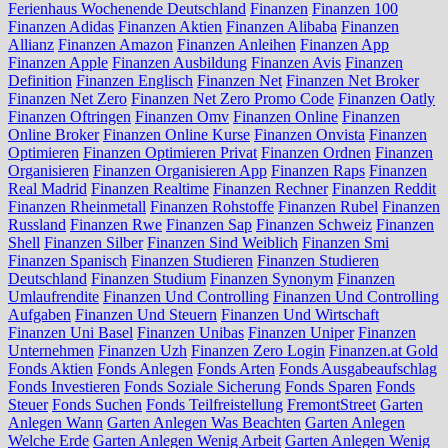
Ferienhaus Wochenende Deutschland
Finanzen
Finanzen 100
Finanzen Adidas
Finanzen Aktien
Finanzen Alibaba
Finanzen
Allianz
Finanzen Amazon
Finanzen Anleihen
Finanzen App
Finanzen Apple
Finanzen Ausbildung
Finanzen Avis
Finanzen
Definition
Finanzen Englisch
Finanzen Net
Finanzen Net Broker
Finanzen Net Zero
Finanzen Net Zero Promo Code
Finanzen Oatly
Finanzen Oftringen
Finanzen Omv
Finanzen Online
Finanzen
Online Broker
Finanzen Online Kurse
Finanzen Onvista
Finanzen
Optimieren
Finanzen Optimieren Privat
Finanzen Ordnen
Finanzen
Organisieren
Finanzen Organisieren App
Finanzen Raps
Finanzen
Real Madrid
Finanzen Realtime
Finanzen Rechner
Finanzen Reddit
Finanzen Rheinmetall
Finanzen Rohstoffe
Finanzen Rubel
Finanzen
Russland
Finanzen Rwe
Finanzen Sap
Finanzen Schweiz
Finanzen
Shell
Finanzen Silber
Finanzen Sind Weiblich
Finanzen Smi
Finanzen Spanisch
Finanzen Studieren
Finanzen Studieren
Deutschland
Finanzen Studium
Finanzen Synonym
Finanzen
Umlaufrendite
Finanzen Und Controlling
Finanzen Und Controlling
Aufgaben
Finanzen Und Steuern
Finanzen Und Wirtschaft
Finanzen Uni Basel
Finanzen Unibas
Finanzen Uniper
Finanzen
Unternehmen
Finanzen Uzh
Finanzen Zero Login
Finanzen.at Gold
Fonds Aktien
Fonds Anlegen
Fonds Arten
Fonds Ausgabeaufschlag
Fonds Investieren
Fonds Soziale Sicherung
Fonds Sparen
Fonds
Steuer
Fonds Suchen
Fonds Teilfreistellung
FremontStreet
Garten
Anlegen Wann
Garten Anlegen Was Beachten
Garten Anlegen
Welche Erde
Garten Anlegen Wenig Arbeit
Garten Anlegen Wenig