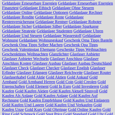
Geldanlage Erneuerbare Energien
Geldanlage Erneuerbare Energien
Finanztest
Geldanlage Ethisch
Geldanlage Ohne Steuern
Geldanlage Online
Geldanlage Optionen
Geldanlage Rechner
Geldanlage Rendite
Geldanlage Rente
Geldanlage
Rentenversicherung
Geldanlage Rentner
Geldanlage Roboter
Geldanlage Sicher
Geldanlage Silber
Geldanlage Sparkasse
Geldanlage Strategie
Geldanlage Studenten
Geldanlage Uhren
Geldanlage Und Steuern
Geldanlage Wasserstoff
Geldanlage
Wohnung
Geldanlage Wohnungskauf
Geschenk Oma Tipps Basteln
Geschenk Oma Tipps Selber Machen
Geschenk Opa Tipps
Geschenk Valentinstag Ehemann
Geschenke Tipps Weihnachten
Geschenktipps Weihnachten
Glanzlichter
Glasfaser Anbieter
Glasfaser Anbieter Wechseln
Glasfaser Anschluss
Glasfaser
Anschluss Kosten
Glasfaser Ausbau
Glasfaser Ausbau Deutschland
Glasfaser Check
Glasfaser Checker
Glasfaser English
Glasfaser
Erfinder
Glasfaser Erlangen
Glasfaser Reichweite
Glasfaser Router
Glasfaserkabel
Gold Aktie
Gold Aktien
Gold Ankauf
Gold
Armband
Gold Armband Herren
Gold Coin
Gold Creolen
Gold
Eigenschaften
Gold Element
Gold In Euro
Gold Investieren
Gold
Kaufen
Gold Kaufen Aktien
Gold Kaufen Aktuell Sinnvoll
Gold
Kaufen Als Anlage
Gold Kaufen Anlage
Gold Kaufen Auf
Rechnung
Gold Kaufen Empfehlung
Gold Kaufen Und Einlagern
Gold Kaufen Und Lagern
Gold Kaufen Und Verkaufen
Gold
Kaufen Unze
Gold Kurs
Gold Ohrringe
Gold Online Kaufen
Gold
Ring
Gold Schmuck
Gold Spot Price
Gold Standard
Gold Uhr
Gold