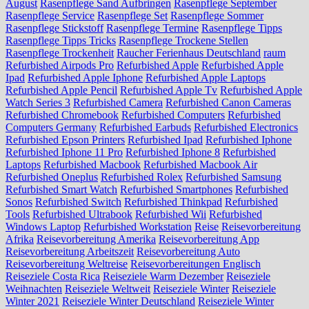
August
Rasenpflege Sand Aufbringen
Rasenpflege September
Rasenpflege Service
Rasenpflege Set
Rasenpflege Sommer
Rasenpflege Stickstoff
Rasenpflege Termine
Rasenpflege Tipps
Rasenpflege Tipps Tricks
Rasenpflege Trockene Stellen
Rasenpflege Trockenheit
Raucher Ferienhaus Deutschland
raum
Refurbished Airpods Pro
Refurbished Apple
Refurbished Apple
Ipad
Refurbished Apple Iphone
Refurbished Apple Laptops
Refurbished Apple Pencil
Refurbished Apple Tv
Refurbished Apple
Watch Series 3
Refurbished Camera
Refurbished Canon Cameras
Refurbished Chromebook
Refurbished Computers
Refurbished
Computers Germany
Refurbished Earbuds
Refurbished Electronics
Refurbished Epson Printers
Refurbished Ipad
Refurbished Iphone
Refurbished Iphone 11 Pro
Refurbished Iphone 8
Refurbished
Laptops
Refurbished Macbook
Refurbished Macbook Air
Refurbished Oneplus
Refurbished Rolex
Refurbished Samsung
Refurbished Smart Watch
Refurbished Smartphones
Refurbished
Sonos
Refurbished Switch
Refurbished Thinkpad
Refurbished
Tools
Refurbished Ultrabook
Refurbished Wii
Refurbished
Windows Laptop
Refurbished Workstation
Reise
Reisevorbereitung
Afrika
Reisevorbereitung Amerika
Reisevorbereitung App
Reisevorbereitung Arbeitszeit
Reisevorbereitung Auto
Reisevorbereitung Weltreise
Reisevorbereitungen Englisch
Reiseziele Costa Rica
Reiseziele Warm Dezember
Reiseziele
Weihnachten
Reiseziele Weltweit
Reiseziele Winter
Reiseziele
Winter 2021
Reiseziele Winter Deutschland
Reiseziele Winter