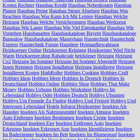
Kosten Rechner
Hausbau Kredit
Hausbau Nebenkosten
Hausbau
Planen
Hausbau Preise
Hausbau Steuer Absetzen
Hausbau Was
Beachten
Hausbau Was Kann Ich Mir Leisten
Hausbau Welche
Heizung
Hausbau Welche Versicherungen
Hausbau Werkzeug
Hausbau Wie Lange
Hausbau Wie Viel Eigenkapital
Hausbau Wie
Vorgehen
Hausbauarten
Hausbaukataloge Bayern
Hausbaukataloge
Bungalow
Hausbaukataloge Massivhaus
Haustechnik
Haustechnik
Express
Haustechnik Forum
Haustiere
Heimaufbewahrung
Heizkoerper Online
Heizkoerper Reinigen
Heizkoerper Wird Nicht
Warm
Heizkoerper.shop Rabattcode
heizkörper
Heizung
Heizung
Co2
Heizung Im Sommer
Heizung Im Sommer Abgestellt
Heizung
Innen Reinigen
Heizung Installateur
Heizung Installieren
Heizung
Installieren Kosten
HighRoller
Hobbies Cooking
Hobbies Craft
Hobbies Ideas
Hobbies Ideen
Hobbies In Deutsch
Hobbies In
Deutschland
Hobbies Online
Hobbies Shop
Hobbies That Make
Money
Hobbies Uebung
Hobbies Worksheet
Hobbys Im
Lebenslauf
Hobbys Oder Hobbies Deutsch
Hobbys Ubungen
Hobbys Um Freunde Zu Finden
Hobbys Und Freizeit
Hobbys Und
Interessen Lebenslauf
Hotels
Infrarot Heizkoerper
Insekten Als
Haustier
Insekten Als Nahrungsmittel
Insekten Atmung
Insekten
Auto Entfernen
Insekten Bestimmen
Insekten Creme
Insekten
Deutschland
Insekten Eier
Insekten Entfernen Auto
Insekten
Erkennen
Insekten Erkennen App
Insekten Identifizieren
Insekten
Im Badezimmer
Insekten Im Bett
Insekten Im Blumentopf
Insekten