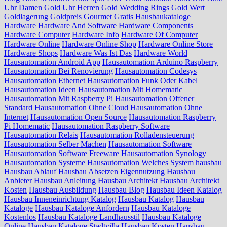
Uhr Damen
Gold Uhr Herren
Gold Wedding Rings
Gold Wert
Goldlagerung
Goldpreis
Gourmet
Gratis Hausbaukataloge
Hardware
Hardware And Software
Hardware Components
Hardware Computer
Hardware Info
Hardware Of Computer
Hardware Online
Hardware Online Shop
Hardware Online Store
Hardware Shops
Hardware Was Ist Das
Hardware World
Hausautomation Android App
Hausautomation Arduino Raspberry
Hausautomation Bei Renovierung
Hausautomation Codesys
Hausautomation Ethernet
Hausautomation Funk Oder Kabel
Hausautomation Ideen
Hausautomation Mit Homematic
Hausautomation Mit Raspberry Pi
Hausautomation Offener
Standard
Hausautomation Ohne Cloud
Hausautomation Ohne
Internet
Hausautomation Open Source
Hausautomation Raspberry
Pi Homematic
Hausautomation Raspberry Software
Hausautomation Relais
Hausautomation Rolladensteuerung
Hausautomation Selber Machen
Hausautomation Software
Hausautomation Software Freeware
Hausautomation Synology
Hausautomation Systeme
Hausautomation Welches System
hausbau
Hausbau Ablauf
Hausbau Absetzen Eigennutzung
Hausbau
Anbieter
Hausbau Anleitung
Hausbau Architekt
Hausbau Architekt
Kosten
Hausbau Ausbildung
Hausbau Blog
Hausbau Ideen Katalog
Hausbau Inneneinrichtung Katalog
Hausbau Katalog
Hausbau
Kataloge
Hausbau Kataloge Anfordern
Hausbau Kataloge
Kostenlos
Hausbau Kataloge Landhausstil
Hausbau Kataloge
Online
Hausbau Kataloge Stadtvilla
Hausbau Kosten
Hausbau