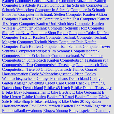
Kaufen
Computer Console Kaufen
Computer Einzelteile Kaufen
Computer Ersatzteile Kaufen
Computer Im Schrank
Computer Im
Schrank Verstecken
Computer In Schrank
Computer In Schrank
Einbauen
Computer In Schrank Stellen
Computer Kaufen Aktion
Computer Kaufen Razer
Computer Kaufen Test
Computer Kaufen
Testsieger
Computer Kaufen Und Einrichten
Computer Kaufen
Wireless
Computer Schrank
Computer Schrank Holz
Computer
Shop Open Now
Computer Shop Repair
Computer Tablet Kaufen
Computer Tastatur Kaufen
Computer Technik
Computer Technik
Magazin
Computer Technik News
Computer Teile Kaufen
Computer Tisch Kaufen
Computer Tisch Schrank
Computer Tower
Schrank
Computerarbeitsplatz Im Schrank
Computerschrank
Computerschrank Eckschrank
Computerschrank Wohnzimmer
Computertisch Schreibtisch Kaufen
Computertisch Tastaturauszug
Computertisch Test
Computertisch Testsieger
Computertisch Tiefe
Computertisch Tiefe 60 Cm
Computertisch Twinco
Conrad
Hausautomation
Coole Weihnachtsgeschenk Ideen
Cooles
Weihnachtsgeschenk
Cottage Ferienhaus Deutschland
Cottage
Garten Anlegen Anleitung
Credit Card
Credit Check
Dämmung
Datenschutz
Deutschland
E-bike 45 Km/h
E-bike Damen Testsieger
E-bike Ebay Kleinanzeigen
E-bike Electric
E-bike Gebraucht
E-
bike Herren
E-bike Kaufen
E-bike Off Road
E-bike Online
E-bike
Sale
E-bike Shop
E-bike Trekking
E-bike Unter 20 Kg
Eaton
Hausautomation
Eck Computertisch Kaufen
Edelmetall-Lagerdienst
Edelmetallaufbewahrung
Eingewöhnung
Energiespeicher Camping