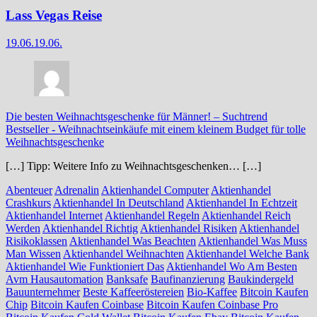
Lass Vegas Reise
19.06.
19.06.
Die besten Weihnachtsgeschenke für Männer! – Suchtrend
Bestseller
-
Weihnachtseinkäufe mit einem kleinem Budget für tolle
Weihnachtsgeschenke
[…] Tipp: Weitere Info zu Weihnachtsgeschenken… […]
Abenteuer
Adrenalin
Aktienhandel Computer
Aktienhandel
Crashkurs
Aktienhandel In Deutschland
Aktienhandel In Echtzeit
Aktienhandel Internet
Aktienhandel Regeln
Aktienhandel Reich
Werden
Aktienhandel Richtig
Aktienhandel Risiken
Aktienhandel
Risikoklassen
Aktienhandel Was Beachten
Aktienhandel Was Muss
Man Wissen
Aktienhandel Weihnachten
Aktienhandel Welche Bank
Aktienhandel Wie Funktioniert Das
Aktienhandel Wo Am Besten
Avm Hausautomation
Banksafe
Baufinanzierung
Baukindergeld
Bauunternehmer
Beste Kaffeeröstereien
Bio-Kaffee
Bitcoin Kaufen
Chip
Bitcoin Kaufen Coinbase
Bitcoin Kaufen Coinbase Pro