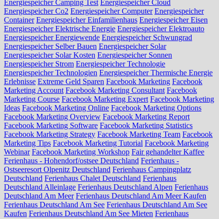
Energiespeicher Camping Test
Energiespeicher Cloud
Energiespeicher Co2
Energiespeicher Computer
Energiespeicher
Container
Energiespeicher Einfamilienhaus
Energiespeicher Eisen
Energiespeicher Elektrische Energie
Energiespeicher Elektroauto
Energiespeicher Energiewende
Energiespeicher Schwungrad
Energiespeicher Selber Bauen
Energiespeicher Solar
Energiespeicher Solar Kosten
Energiespeicher Sonnen
Energiespeicher Strom
Energiespeicher Technologie
Energiespeicher Technologien
Energiespeicher Thermische Energie
Erlebnisse
Extreme Geld Sparen
Facebook Marketing
Facebook
Marketing Account
Facebook Marketing Consultant
Facebook
Marketing Course
Facebook Marketing Expert
Facebook Marketing
Ideas
Facebook Marketing Online
Facebook Marketing Options
Facebook Marketing Overview
Facebook Marketing Report
Facebook Marketing Software
Facebook Marketing Statistics
Facebook Marketing Strategy
Facebook Marketing Team
Facebook
Marketing Tips
Facebook Marketing Tutorial
Facebook Marketing
Webinar
Facebook Marketing Workshop
Fair gehandelter Kaffee
Ferienhaus - Hohendorf/ostsee Deutschland
Ferienhaus -
Ostseeresort Olpenitz Deutschland
Ferienhaus Campingplatz
Deutschland
Ferienhaus Chalet Deutschland
Ferienhaus
Deutschland Alleinlage
Ferienhaus Deutschland Alpen
Ferienhaus
Deutschland Am Meer
Ferienhaus Deutschland Am Meer Kaufen
Ferienhaus Deutschland Am See
Ferienhaus Deutschland Am See
Kaufen
Ferienhaus Deutschland Am See Mieten
Ferienhaus