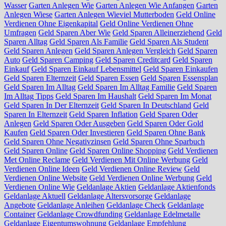
Wasser
Garten Anlegen Wie
Garten Anlegen Wie Anfangen
Garten
Anlegen Wiese
Garten Anlegen Wieviel Mutterboden
Geld Online
Verdienen Ohne Eigenkapital
Geld Online Verdienen Ohne
Umfragen
Geld Sparen Aber Wie
Geld Sparen Alleinerziehend
Geld
Sparen Alltag
Geld Sparen Als Familie
Geld Sparen Als Student
Geld Sparen Anlegen
Geld Sparen Anlegen Vergleich
Geld Sparen
Auto
Geld Sparen Camping
Geld Sparen Creditcard
Geld Sparen
Einkauf
Geld Sparen Einkauf Lebensmittel
Geld Sparen Einkaufen
Geld Sparen Elternzeit
Geld Sparen Essen
Geld Sparen Essensplan
Geld Sparen Im Alltag
Geld Sparen Im Alltag Familie
Geld Sparen
Im Alltag Tipps
Geld Sparen Im Haushalt
Geld Sparen Im Monat
Geld Sparen In Der Elternzeit
Geld Sparen In Deutschland
Geld
Sparen In Elternzeit
Geld Sparen Inflation
Geld Sparen Oder
Anlegen
Geld Sparen Oder Ausgeben
Geld Sparen Oder Gold
Kaufen
Geld Sparen Oder Investieren
Geld Sparen Ohne Bank
Geld Sparen Ohne Negativzinsen
Geld Sparen Ohne Sparbuch
Geld Sparen Online
Geld Sparen Online Shopping
Geld Verdienen
Met Online Reclame
Geld Verdienen Mit Online Werbung
Geld
Verdienen Online Ideen
Geld Verdienen Online Review
Geld
Verdienen Online Website
Geld Verdienen Online Werbung
Geld
Verdienen Online Wie
Geldanlage Aktien
Geldanlage Aktienfonds
Geldanlage Aktuell
Geldanlage Altersvorsorge
Geldanlage
Angebote
Geldanlage Anleihen
Geldanlage Check
Geldanlage
Container
Geldanlage Crowdfunding
Geldanlage Edelmetalle
Geldanlage Eigentumswohnung
Geldanlage Empfehlung