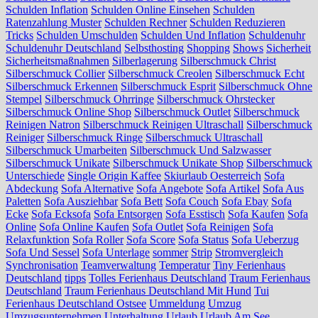
Schulden Inflation
Schulden Online Einsehen
Schulden
Ratenzahlung Muster
Schulden Rechner
Schulden Reduzieren
Tricks
Schulden Umschulden
Schulden Und Inflation
Schuldenuhr
Schuldenuhr Deutschland
Selbsthosting
Shopping
Shows
Sicherheit
Sicherheitsmaßnahmen
Silberlagerung
Silberschmuck Christ
Silberschmuck Collier
Silberschmuck Creolen
Silberschmuck Echt
Silberschmuck Erkennen
Silberschmuck Esprit
Silberschmuck Ohne
Stempel
Silberschmuck Ohrringe
Silberschmuck Ohrstecker
Silberschmuck Online Shop
Silberschmuck Outlet
Silberschmuck
Reinigen Natron
Silberschmuck Reinigen Ultraschall
Silberschmuck
Reiniger
Silberschmuck Ringe
Silberschmuck Ultraschall
Silberschmuck Umarbeiten
Silberschmuck Und Salzwasser
Silberschmuck Unikate
Silberschmuck Unikate Shop
Silberschmuck
Unterschiede
Single Origin Kaffee
Skiurlaub Oesterreich
Sofa
Abdeckung
Sofa Alternative
Sofa Angebote
Sofa Artikel
Sofa Aus
Paletten
Sofa Ausziehbar
Sofa Bett
Sofa Couch
Sofa Ebay
Sofa
Ecke
Sofa Ecksofa
Sofa Entsorgen
Sofa Esstisch
Sofa Kaufen
Sofa
Online
Sofa Online Kaufen
Sofa Outlet
Sofa Reinigen
Sofa
Relaxfunktion
Sofa Roller
Sofa Score
Sofa Status
Sofa Ueberzug
Sofa Und Sessel
Sofa Unterlage
sommer
Strip
Stromvergleich
Synchronisation
Teamverwaltung
Temperatur
Tiny Ferienhaus
Deutschland
tipps
Tolles Ferienhaus Deutschland
Traum Ferienhaus
Deutschland
Traum Ferienhaus Deutschland Mit Hund
Tui
Ferienhaus Deutschland Ostsee
Ummeldung
Umzug
Umzugsunternehmen
Unterhaltung
Urlaub
Urlaub Am See