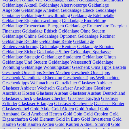
Geldanlage Aktuell
Geldanlage Altersvorsorge
Geldanlage
Angebote
Geldanlage Anleihen
Geldanlage Check
Geldanlage
Container
Geldanlage Crowdfunding
Geldanlage Edelmetalle
Geldanlage Eigentumswohnung
Geldanlage Empfehlung
Geldanlage Erneuerbare Energien
Geldanlage Erneuerbare Energien
Finanztest
Geldanlage Ethisch
Geldanlage Ohne Steuern
Geldanlage Online
Geldanlage Optionen
Geldanlage Rechner
Geldanlage Rendite
Geldanlage Rente
Geldanlage
Rentenversicherung
Geldanlage Rentner
Geldanlage Roboter
Geldanlage Sicher
Geldanlage Silber
Geldanlage Sparkasse
Geldanlage Strategie
Geldanlage Studenten
Geldanlage Uhren
Geldanlage Und Steuern
Geldanlage Wasserstoff
Geldanlage
Wohnung
Geldanlage Wohnungskauf
Geschenk Oma Tipps Basteln
Geschenk Oma Tipps Selber Machen
Geschenk Opa Tipps
Geschenk Valentinstag Ehemann
Geschenke Tipps Weihnachten
Geschenktipps Weihnachten
Glanzlichter
Glasfaser Anbieter
Glasfaser Anbieter Wechseln
Glasfaser Anschluss
Glasfaser
Anschluss Kosten
Glasfaser Ausbau
Glasfaser Ausbau Deutschland
Glasfaser Check
Glasfaser Checker
Glasfaser English
Glasfaser
Erfinder
Glasfaser Erlangen
Glasfaser Reichweite
Glasfaser Router
Glasfaserkabel
Gold Aktie
Gold Aktien
Gold Ankauf
Gold
Armband
Gold Armband Herren
Gold Coin
Gold Creolen
Gold
Eigenschaften
Gold Element
Gold In Euro
Gold Investieren
Gold
Kaufen
Gold Kaufen Aktien
Gold Kaufen Aktuell Sinnvoll
Gold