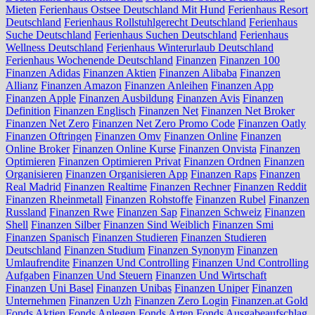
Mieten
Ferienhaus Ostsee Deutschland Mit Hund
Ferienhaus Resort
Deutschland
Ferienhaus Rollstuhlgerecht Deutschland
Ferienhaus
Suche Deutschland
Ferienhaus Suchen Deutschland
Ferienhaus
Wellness Deutschland
Ferienhaus Winterurlaub Deutschland
Ferienhaus Wochenende Deutschland
Finanzen
Finanzen 100
Finanzen Adidas
Finanzen Aktien
Finanzen Alibaba
Finanzen
Allianz
Finanzen Amazon
Finanzen Anleihen
Finanzen App
Finanzen Apple
Finanzen Ausbildung
Finanzen Avis
Finanzen
Definition
Finanzen Englisch
Finanzen Net
Finanzen Net Broker
Finanzen Net Zero
Finanzen Net Zero Promo Code
Finanzen Oatly
Finanzen Oftringen
Finanzen Omv
Finanzen Online
Finanzen
Online Broker
Finanzen Online Kurse
Finanzen Onvista
Finanzen
Optimieren
Finanzen Optimieren Privat
Finanzen Ordnen
Finanzen
Organisieren
Finanzen Organisieren App
Finanzen Raps
Finanzen
Real Madrid
Finanzen Realtime
Finanzen Rechner
Finanzen Reddit
Finanzen Rheinmetall
Finanzen Rohstoffe
Finanzen Rubel
Finanzen
Russland
Finanzen Rwe
Finanzen Sap
Finanzen Schweiz
Finanzen
Shell
Finanzen Silber
Finanzen Sind Weiblich
Finanzen Smi
Finanzen Spanisch
Finanzen Studieren
Finanzen Studieren
Deutschland
Finanzen Studium
Finanzen Synonym
Finanzen
Umlaufrendite
Finanzen Und Controlling
Finanzen Und Controlling
Aufgaben
Finanzen Und Steuern
Finanzen Und Wirtschaft
Finanzen Uni Basel
Finanzen Unibas
Finanzen Uniper
Finanzen
Unternehmen
Finanzen Uzh
Finanzen Zero Login
Finanzen.at Gold
Fonds Aktien
Fonds Anlegen
Fonds Arten
Fonds Ausgabeaufschlag