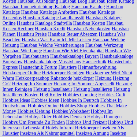
Kosten
Hausbau Ausbildung
Hausbau Blog
Hausbau Ideen Katalog
Hausbau Inneneinrichtung Katalog
Hausbau Katalog
Hausbau
Kataloge
Hausbau Kataloge Anfordern
Hausbau Kataloge
Kostenlos
Hausbau Kataloge Landhausstil
Hausbau Kataloge
Online
Hausbau Kataloge Stadtvilla
Hausbau Kosten
Hausbau
Kosten Rechner
Hausbau Kredit
Hausbau Nebenkosten
Hausbau
Planen
Hausbau Preise
Hausbau Steuer Absetzen
Hausbau Was
Beachten
Hausbau Was Kann Ich Mir Leisten
Hausbau Welche
Heizung
Hausbau Welche Versicherungen
Hausbau Werkzeug
Hausbau Wie Lange
Hausbau Wie Viel Eigenkapital
Hausbau Wie
Vorgehen
Hausbauarten
Hausbaukataloge Bayern
Hausbaukataloge
Bungalow
Hausbaukataloge Massivhaus
Haustechnik
Haustechnik
Express
Haustechnik Forum
Haustiere
Heimaufbewahrung
Heizkoerper Online
Heizkoerper Reinigen
Heizkoerper Wird Nicht
Warm
Heizkoerper.shop Rabattcode
heizkörper
Heizung
Heizung
Co2
Heizung Im Sommer
Heizung Im Sommer Abgestellt
Heizung
Innen Reinigen
Heizung Installateur
Heizung Installieren
Heizung
Installieren Kosten
HighRoller
Hobbies Cooking
Hobbies Craft
Hobbies Ideas
Hobbies Ideen
Hobbies In Deutsch
Hobbies In
Deutschland
Hobbies Online
Hobbies Shop
Hobbies That Make
Money
Hobbies Uebung
Hobbies Worksheet
Hobbys Im
Lebenslauf
Hobbys Oder Hobbies Deutsch
Hobbys Ubungen
Hobbys Um Freunde Zu Finden
Hobbys Und Freizeit
Hobbys Und
Interessen Lebenslauf
Hotels
Infrarot Heizkoerper
Insekten Als
Haustier
Insekten Als Nahrungsmittel
Insekten Atmung
Insekten