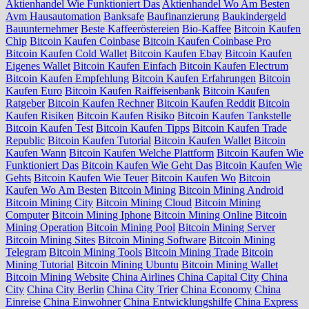
Aktienhandel Wie Funktioniert Das
Aktienhandel Wo Am Besten
Avm Hausautomation
Banksafe
Baufinanzierung
Baukindergeld
Bauunternehmer
Beste Kaffeeröstereien
Bio-Kaffee
Bitcoin Kaufen
Chip
Bitcoin Kaufen Coinbase
Bitcoin Kaufen Coinbase Pro
Bitcoin Kaufen Cold Wallet
Bitcoin Kaufen Ebay
Bitcoin Kaufen
Eigenes Wallet
Bitcoin Kaufen Einfach
Bitcoin Kaufen Electrum
Bitcoin Kaufen Empfehlung
Bitcoin Kaufen Erfahrungen
Bitcoin
Kaufen Euro
Bitcoin Kaufen Raiffeisenbank
Bitcoin Kaufen
Ratgeber
Bitcoin Kaufen Rechner
Bitcoin Kaufen Reddit
Bitcoin
Kaufen Risiken
Bitcoin Kaufen Risiko
Bitcoin Kaufen Tankstelle
Bitcoin Kaufen Test
Bitcoin Kaufen Tipps
Bitcoin Kaufen Trade
Republic
Bitcoin Kaufen Tutorial
Bitcoin Kaufen Wallet
Bitcoin
Kaufen Wann
Bitcoin Kaufen Welche Plattform
Bitcoin Kaufen Wie
Funktioniert Das
Bitcoin Kaufen Wie Geht Das
Bitcoin Kaufen Wie
Gehts
Bitcoin Kaufen Wie Teuer
Bitcoin Kaufen Wo
Bitcoin
Kaufen Wo Am Besten
Bitcoin Mining
Bitcoin Mining Android
Bitcoin Mining City
Bitcoin Mining Cloud
Bitcoin Mining
Computer
Bitcoin Mining Iphone
Bitcoin Mining Online
Bitcoin
Mining Operation
Bitcoin Mining Pool
Bitcoin Mining Server
Bitcoin Mining Sites
Bitcoin Mining Software
Bitcoin Mining
Telegram
Bitcoin Mining Tools
Bitcoin Mining Trade
Bitcoin
Mining Tutorial
Bitcoin Mining Ubuntu
Bitcoin Mining Wallet
Bitcoin Mining Website
China Airlines
China Capital City
China
City
China City Berlin
China City Trier
China Economy
China
Einreise
China Einwohner
China Entwicklungshilfe
China Express