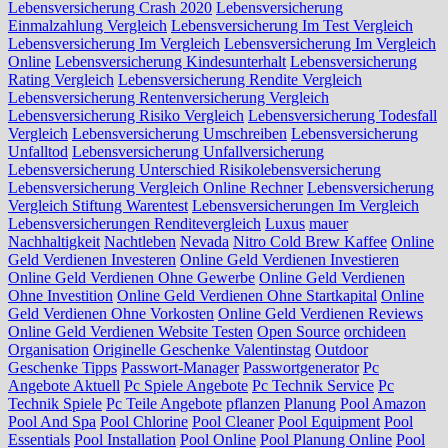
Lebensversicherung Crash 2020
Lebensversicherung
Einmalzahlung Vergleich
Lebensversicherung Im Test Vergleich
Lebensversicherung Im Vergleich
Lebensversicherung Im Vergleich
Online
Lebensversicherung Kindesunterhalt
Lebensversicherung
Rating Vergleich
Lebensversicherung Rendite Vergleich
Lebensversicherung Rentenversicherung Vergleich
Lebensversicherung Risiko Vergleich
Lebensversicherung Todesfall
Vergleich
Lebensversicherung Umschreiben
Lebensversicherung
Unfalltod
Lebensversicherung Unfallversicherung
Lebensversicherung Unterschied Risikolebensversicherung
Lebensversicherung Vergleich Online Rechner
Lebensversicherung
Vergleich Stiftung Warentest
Lebensversicherungen Im Vergleich
Lebensversicherungen Renditevergleich
Luxus
mauer
Nachhaltigkeit
Nachtleben
Nevada
Nitro Cold Brew Kaffee
Online
Geld Verdienen Investeren
Online Geld Verdienen Investieren
Online Geld Verdienen Ohne Gewerbe
Online Geld Verdienen
Ohne Investition
Online Geld Verdienen Ohne Startkapital
Online
Geld Verdienen Ohne Vorkosten
Online Geld Verdienen Reviews
Online Geld Verdienen Website Testen
Open Source
orchideen
Organisation
Originelle Geschenke Valentinstag
Outdoor
Geschenke Tipps
Passwort-Manager
Passwortgenerator
Pc
Angebote Aktuell
Pc Spiele Angebote
Pc Technik Service
Pc
Technik Spiele
Pc Teile Angebote
pflanzen
Planung
Pool Amazon
Pool And Spa
Pool Chlorine
Pool Cleaner
Pool Equipment
Pool
Essentials
Pool Installation
Pool Online
Pool Planung Online
Pool