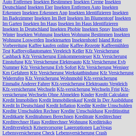
Auto Entfernen
Insekten Bestimmen
Insekten Creme
Insekten
Deutschland
Insekten Eier
Insekten Entfernen Auto
Insekten
Erkennen
Insekten Erkennen App
Insekten Identifizieren
Insekten
Im Badezimmer
Insekten Im Bett
Insekten Im Blumentopf
Insekten
Im Garten
Insekten Im Haus
Insekten Im Haus Identifizieren
Insekten In Deutschland
Insekten Phobie
Insekten Spray
Insekten
Winter
Insekten Wohnung
Insekten Wohnung Bestimmen
Insekten
Wohnung Loswerden
Insektenarten
Insektenhotel
Island Reise
Vorbereitung
Kaffee kaufen online
Kaffee-Rezepte
Kaffeemühlen
Test
Kaffeevollautomaten Vergleich
Keller
Kfz Versicherung
Cashback
Kfz Versicherung Einkommensteuer
Kfz Versicherung
Einstufung
Kfz Versicherung Elektroauto
Kfz Versicherung Evb
Nummer
Kfz Versicherung Evb Sofort
Kfz Versicherung Weniger
Km Gefahren
Kfz Versicherung Werkstattbindung
Kfz Versicherung
Widerrufen
Kfz Versicherung Wohnmobil
Kfz-versicherung
Einmalig Anderer Fahrer
Kfz-versicherung Elektroauto Vergleich
Kfz-versicherung Wechseln
Kfz-versicherung Wechseln Frist
Kfz-
versicherung Wechseln Ohne Abmelden
Kinder
Kredit Calculator
Kredit Immobilien
Kredit Immobilienkauf
Kredit In Der Ausbildung
Kredit In Deutschland
Kredit Inflation
Kredite
Kredite Umschulden
Kredite Umschulden Rechner
Kredite Umschuldung
Kreditinstitut
Kreditkarte
Kreditrahmen Berechnen
Kreditrate
Kreditrechner
Kreditrechner Haus
Kreditrechner Wohnung
Kreditrisiko
Kreditvergleich
Krisenvorsorge
Lageroptionen
LasVegas
Lebensversicherung Check
Lebensversicherung Crash