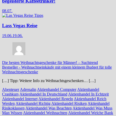
begeisterte Kaffeetrinker!
08.07.
Lass Vegas Reise
19.06.
19.06.
Die besten Weihnachtsgeschenke für Männer! – Suchtrend
Bestseller
-
Weihnachtseinkäufe mit einem kleinem Budget für tolle
Weihnachtsgeschenke
[…] Tipp: Weitere Info zu Weihnachtsgeschenken… […]
Abenteuer
Adrenalin
Aktienhandel Computer
Aktienhandel
Crashkurs
Aktienhandel In Deutschland
Aktienhandel In Echtzeit
Aktienhandel Internet
Aktienhandel Regeln
Aktienhandel Reich
Werden
Aktienhandel Richtig
Aktienhandel Risiken
Aktienhandel
Risikoklassen
Aktienhandel Was Beachten
Aktienhandel Was Muss
Man Wissen
Aktienhandel Weihnachten
Aktienhandel Welche Bank