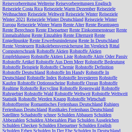
Reisevorbereitung Weltreise
Reisevorbereitungen Englisch
Reiseziele Costa Rica
Reiseziele Warm Dezember
Reiseziele
Weihnachten
Reiseziele Weltweit
Reiseziele Winter
Reiseziele
Winter 2021
Reiseziele Winter Deutschland
Reiseziele Winter
Europa
Reiseziele Winter Warm
Rente Alter
Rente Beantragen
Rente Berechnen
Rente Ehepartner
Rente Einkommensteuer
Rente
Einmalzahlung
Rente Einzahlen
Rente Elternzeit
Rente
Entgeltpunkte
Rente Erwerbsminderung
Rente In Deutschland
Rente Versteuern
Risikolebensversicherung Im Vergleich
Rittal
Computerschrank
Rohstoffe Aktien
Rohstoffe Aktien
Empfehlungen
Rohstoffe Aktien Liste
Rohstoffe Aktiv Oder Passiv
Rohstoffe Artikel
Rohstoffe Aus Dem Meer
Rohstoffe Bedeutung
Rohstoffe Beispiele
Rohstoffe Chemie
Rohstoffe Definition
Rohstoffe Deutschland
Rohstoffe Im Handy
Rohstoffe In
Deutschland
Rohstoffe Index
Rohstoffe Investieren
Rohstoffe
Kaufen
Rohstoffe Optionsscheine
Rohstoffe Ozean
Rohstoffe
Realtime
Rohstoffe Recycling
Rohstoffe Regenwald
Rohstoffe
Ruhrgebiet
Rohstoffe Wald
Rohstoffe Weltweit
Rohstoffe Weltweit
Statistik
Rohstoffe Werden Knapp
Rohstoffe Wirtschaft
Rohstoffpreise
Romantisches Ferienhaus Deutschland
Ruhiges
Ferienhaus Deutschland
Rustikales Ferienhaus Deutschland
Satelliten
Schadstoffe
schnee
Schulden Abbauen
Schulden
Abbezahlen
Schulden Abbezahlen Plan
Schulden Ausgleichen
Schulden Checken
Schulden Ehepartner
Schulden English
Schulden Erben
Schulden In Der Ehe
Schulden In Deutschland