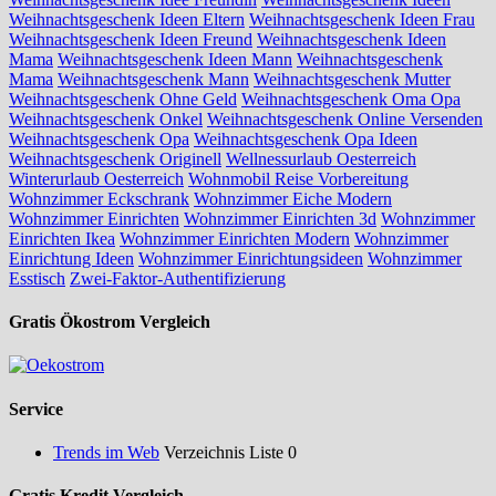
Weihnachtsgeschenk Ideen Eltern
Weihnachtsgeschenk Ideen Frau
Weihnachtsgeschenk Ideen Freund
Weihnachtsgeschenk Ideen
Mama
Weihnachtsgeschenk Ideen Mann
Weihnachtsgeschenk
Mama
Weihnachtsgeschenk Mann
Weihnachtsgeschenk Mutter
Weihnachtsgeschenk Ohne Geld
Weihnachtsgeschenk Oma Opa
Weihnachtsgeschenk Onkel
Weihnachtsgeschenk Online Versenden
Weihnachtsgeschenk Opa
Weihnachtsgeschenk Opa Ideen
Weihnachtsgeschenk Originell
Wellnessurlaub Oesterreich
Winterurlaub Oesterreich
Wohnmobil Reise Vorbereitung
Wohnzimmer Eckschrank
Wohnzimmer Eiche Modern
Wohnzimmer Einrichten
Wohnzimmer Einrichten 3d
Wohnzimmer
Einrichten Ikea
Wohnzimmer Einrichten Modern
Wohnzimmer
Einrichtung Ideen
Wohnzimmer Einrichtungsideen
Wohnzimmer
Esstisch
Zwei-Faktor-Authentifizierung
Gratis Ökostrom Vergleich
Service
Trends im Web
Verzeichnis Liste 0
Gratis Kredit Vergleich