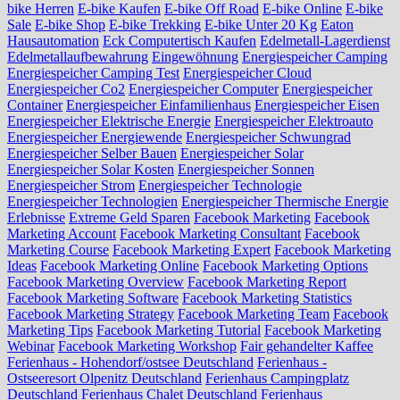
bike Herren
E-bike Kaufen
E-bike Off Road
E-bike Online
E-bike
Sale
E-bike Shop
E-bike Trekking
E-bike Unter 20 Kg
Eaton
Hausautomation
Eck Computertisch Kaufen
Edelmetall-Lagerdienst
Edelmetallaufbewahrung
Eingewöhnung
Energiespeicher Camping
Energiespeicher Camping Test
Energiespeicher Cloud
Energiespeicher Co2
Energiespeicher Computer
Energiespeicher
Container
Energiespeicher Einfamilienhaus
Energiespeicher Eisen
Energiespeicher Elektrische Energie
Energiespeicher Elektroauto
Energiespeicher Energiewende
Energiespeicher Schwungrad
Energiespeicher Selber Bauen
Energiespeicher Solar
Energiespeicher Solar Kosten
Energiespeicher Sonnen
Energiespeicher Strom
Energiespeicher Technologie
Energiespeicher Technologien
Energiespeicher Thermische Energie
Erlebnisse
Extreme Geld Sparen
Facebook Marketing
Facebook
Marketing Account
Facebook Marketing Consultant
Facebook
Marketing Course
Facebook Marketing Expert
Facebook Marketing
Ideas
Facebook Marketing Online
Facebook Marketing Options
Facebook Marketing Overview
Facebook Marketing Report
Facebook Marketing Software
Facebook Marketing Statistics
Facebook Marketing Strategy
Facebook Marketing Team
Facebook
Marketing Tips
Facebook Marketing Tutorial
Facebook Marketing
Webinar
Facebook Marketing Workshop
Fair gehandelter Kaffee
Ferienhaus - Hohendorf/ostsee Deutschland
Ferienhaus -
Ostseeresort Olpenitz Deutschland
Ferienhaus Campingplatz
Deutschland
Ferienhaus Chalet Deutschland
Ferienhaus