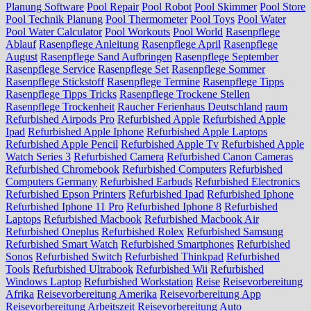
Planung Software
Pool Repair
Pool Robot
Pool Skimmer
Pool Store
Pool Technik Planung
Pool Thermometer
Pool Toys
Pool Water
Pool Water Calculator
Pool Workouts
Pool World
Rasenpflege
Ablauf
Rasenpflege Anleitung
Rasenpflege April
Rasenpflege
August
Rasenpflege Sand Aufbringen
Rasenpflege September
Rasenpflege Service
Rasenpflege Set
Rasenpflege Sommer
Rasenpflege Stickstoff
Rasenpflege Termine
Rasenpflege Tipps
Rasenpflege Tipps Tricks
Rasenpflege Trockene Stellen
Rasenpflege Trockenheit
Raucher Ferienhaus Deutschland
raum
Refurbished Airpods Pro
Refurbished Apple
Refurbished Apple
Ipad
Refurbished Apple Iphone
Refurbished Apple Laptops
Refurbished Apple Pencil
Refurbished Apple Tv
Refurbished Apple
Watch Series 3
Refurbished Camera
Refurbished Canon Cameras
Refurbished Chromebook
Refurbished Computers
Refurbished
Computers Germany
Refurbished Earbuds
Refurbished Electronics
Refurbished Epson Printers
Refurbished Ipad
Refurbished Iphone
Refurbished Iphone 11 Pro
Refurbished Iphone 8
Refurbished
Laptops
Refurbished Macbook
Refurbished Macbook Air
Refurbished Oneplus
Refurbished Rolex
Refurbished Samsung
Refurbished Smart Watch
Refurbished Smartphones
Refurbished
Sonos
Refurbished Switch
Refurbished Thinkpad
Refurbished
Tools
Refurbished Ultrabook
Refurbished Wii
Refurbished
Windows Laptop
Refurbished Workstation
Reise
Reisevorbereitung
Afrika
Reisevorbereitung Amerika
Reisevorbereitung App
Reisevorbereitung Arbeitszeit
Reisevorbereitung Auto