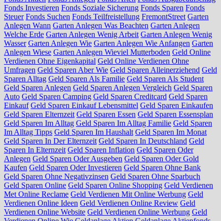
Fonds Investieren
Fonds Soziale Sicherung
Fonds Sparen
Fonds
Steuer
Fonds Suchen
Fonds Teilfreistellung
FremontStreet
Garten
Anlegen Wann
Garten Anlegen Was Beachten
Garten Anlegen
Welche Erde
Garten Anlegen Wenig Arbeit
Garten Anlegen Wenig
Wasser
Garten Anlegen Wie
Garten Anlegen Wie Anfangen
Garten
Anlegen Wiese
Garten Anlegen Wieviel Mutterboden
Geld Online
Verdienen Ohne Eigenkapital
Geld Online Verdienen Ohne
Umfragen
Geld Sparen Aber Wie
Geld Sparen Alleinerziehend
Geld
Sparen Alltag
Geld Sparen Als Familie
Geld Sparen Als Student
Geld Sparen Anlegen
Geld Sparen Anlegen Vergleich
Geld Sparen
Auto
Geld Sparen Camping
Geld Sparen Creditcard
Geld Sparen
Einkauf
Geld Sparen Einkauf Lebensmittel
Geld Sparen Einkaufen
Geld Sparen Elternzeit
Geld Sparen Essen
Geld Sparen Essensplan
Geld Sparen Im Alltag
Geld Sparen Im Alltag Familie
Geld Sparen
Im Alltag Tipps
Geld Sparen Im Haushalt
Geld Sparen Im Monat
Geld Sparen In Der Elternzeit
Geld Sparen In Deutschland
Geld
Sparen In Elternzeit
Geld Sparen Inflation
Geld Sparen Oder
Anlegen
Geld Sparen Oder Ausgeben
Geld Sparen Oder Gold
Kaufen
Geld Sparen Oder Investieren
Geld Sparen Ohne Bank
Geld Sparen Ohne Negativzinsen
Geld Sparen Ohne Sparbuch
Geld Sparen Online
Geld Sparen Online Shopping
Geld Verdienen
Met Online Reclame
Geld Verdienen Mit Online Werbung
Geld
Verdienen Online Ideen
Geld Verdienen Online Review
Geld
Verdienen Online Website
Geld Verdienen Online Werbung
Geld
Verdienen Online Wie
Geldanlage Aktien
Geldanlage Aktienfonds