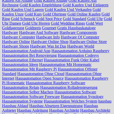
Kaufen Als Anlage
Gold Kaufen Anlage
Gold Kaufen Auf
Rechnung
Gold Kaufen Empfehlung
Gold Kaufen Und Einlagern
Gold Kaufen Und Lagern
Gold Kaufen Und Verkaufen
Gold
Kaufen Unze
Gold Kurs
Gold Ohrringe
Gold Online Kaufen
Gold
Ring
Gold Schmuck
Gold Spot Price
Gold Standard
Gold Uhr
Gold
Uhr Damen
Gold Uhr Herren
Gold Wedding Rings
Gold Wert
Goldlagerung
Goldpreis
Gourmet
Gratis Hausbaukataloge
Hardware
Hardware And Software
Hardware Components
Hardware Computer
Hardware Info
Hardware Of Computer
Hardware Online
Hardware Online Shop
Hardware Online Store
Hardware Shops
Hardware Was Ist Das
Hardware World
Hausautomation Android App
Hausautomation Arduino Raspberry
Hausautomation Bei Renovierung
Hausautomation Codesys
Hausautomation Ethernet
Hausautomation Funk Oder Kabel
Hausautomation Ideen
Hausautomation Mit Homematic
Hausautomation Mit Raspberry Pi
Hausautomation Offener
Standard
Hausautomation Ohne Cloud
Hausautomation Ohne
Internet
Hausautomation Open Source
Hausautomation Raspberry
Pi Homematic
Hausautomation Raspberry Software
Hausautomation Relais
Hausautomation Rolladensteuerung
Hausautomation Selber Machen
Hausautomation Software
Hausautomation Software Freeware
Hausautomation Synology
Hausautomation Systeme
Hausautomation Welches System
hausbau
Hausbau Ablauf
Hausbau Absetzen Eigennutzung
Hausbau
Anbieter
Hausbau Anleitung
Hausbau Architekt
Hausbau Architekt