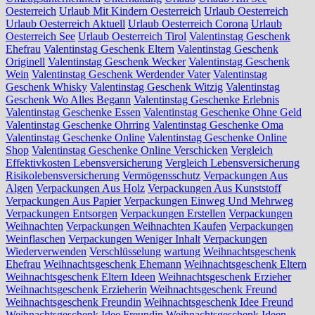
Oesterreich
Urlaub Mit Kindern Oesterreich
Urlaub Oesterreich
Urlaub Oesterreich Aktuell
Urlaub Oesterreich Corona
Urlaub
Oesterreich See
Urlaub Oesterreich Tirol
Valentinstag Geschenk
Ehefrau
Valentinstag Geschenk Eltern
Valentinstag Geschenk
Originell
Valentinstag Geschenk Wecker
Valentinstag Geschenk
Wein
Valentinstag Geschenk Werdender Vater
Valentinstag
Geschenk Whisky
Valentinstag Geschenk Witzig
Valentinstag
Geschenk Wo Alles Begann
Valentinstag Geschenke Erlebnis
Valentinstag Geschenke Essen
Valentinstag Geschenke Ohne Geld
Valentinstag Geschenke Ohrring
Valentinstag Geschenke Oma
Valentinstag Geschenke Online
Valentinstag Geschenke Online
Shop
Valentinstag Geschenke Online Verschicken
Vergleich
Effektivkosten Lebensversicherung
Vergleich Lebensversicherung
Risikolebensversicherung
Vermögensschutz
Verpackungen Aus
Algen
Verpackungen Aus Holz
Verpackungen Aus Kunststoff
Verpackungen Aus Papier
Verpackungen Einweg Und Mehrweg
Verpackungen Entsorgen
Verpackungen Erstellen
Verpackungen
Weihnachten
Verpackungen Weihnachten Kaufen
Verpackungen
Weinflaschen
Verpackungen Weniger Inhalt
Verpackungen
Wiederverwenden
Verschlüsselung
wartung
Weihnachtsgeschenk
Ehefrau
Weihnachtsgeschenk Ehemann
Weihnachtsgeschenk Eltern
Weihnachtsgeschenk Eltern Ideen
Weihnachtsgeschenk Erzieher
Weihnachtsgeschenk Erzieherin
Weihnachtsgeschenk Freund
Weihnachtsgeschenk Freundin
Weihnachtsgeschenk Idee Freund
Weihnachtsgeschenk Idee Freundin
Weihnachtsgeschenk Ideen