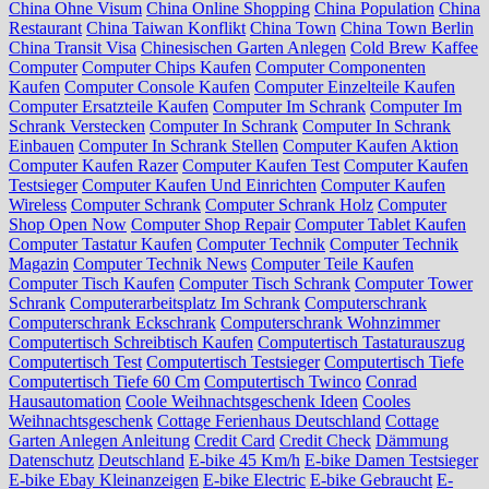
China Ohne Visum
China Online Shopping
China Population
China
Restaurant
China Taiwan Konflikt
China Town
China Town Berlin
China Transit Visa
Chinesischen Garten Anlegen
Cold Brew Kaffee
Computer
Computer Chips Kaufen
Computer Componenten
Kaufen
Computer Console Kaufen
Computer Einzelteile Kaufen
Computer Ersatzteile Kaufen
Computer Im Schrank
Computer Im
Schrank Verstecken
Computer In Schrank
Computer In Schrank
Einbauen
Computer In Schrank Stellen
Computer Kaufen Aktion
Computer Kaufen Razer
Computer Kaufen Test
Computer Kaufen
Testsieger
Computer Kaufen Und Einrichten
Computer Kaufen
Wireless
Computer Schrank
Computer Schrank Holz
Computer
Shop Open Now
Computer Shop Repair
Computer Tablet Kaufen
Computer Tastatur Kaufen
Computer Technik
Computer Technik
Magazin
Computer Technik News
Computer Teile Kaufen
Computer Tisch Kaufen
Computer Tisch Schrank
Computer Tower
Schrank
Computerarbeitsplatz Im Schrank
Computerschrank
Computerschrank Eckschrank
Computerschrank Wohnzimmer
Computertisch Schreibtisch Kaufen
Computertisch Tastaturauszug
Computertisch Test
Computertisch Testsieger
Computertisch Tiefe
Computertisch Tiefe 60 Cm
Computertisch Twinco
Conrad
Hausautomation
Coole Weihnachtsgeschenk Ideen
Cooles
Weihnachtsgeschenk
Cottage Ferienhaus Deutschland
Cottage
Garten Anlegen Anleitung
Credit Card
Credit Check
Dämmung
Datenschutz
Deutschland
E-bike 45 Km/h
E-bike Damen Testsieger
E-bike Ebay Kleinanzeigen
E-bike Electric
E-bike Gebraucht
E-