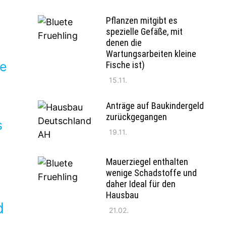
Pflanzen mitgibt es
spezielle Gefäße, mit
denen die
Wartungsarbeiten kleine
me
Fische ist)
15.11.
Anträge auf Baukindergeld
zurückgegangen
s
19.11.
Mauerziegel enthalten
wenige Schadstoffe und
daher Ideal für den
Hausbau
d
21.02.