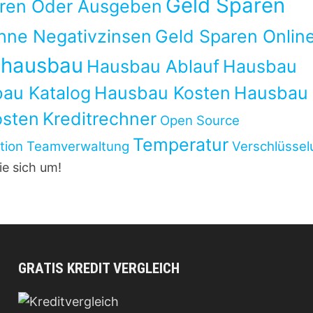
Geld Sparen
aren Oder Ausgeben
hne Negativzinsen
Geld Sparen Onlin
hausbau
Hausbau Ablauf
Hausbau
au Katalog
Hausbau Kosten
Hausbau
sten
Kreditrechner
Open Source
Temperatur
tion
Teamverwaltung
Verschlüssel
ie sich um!
GRATIS KREDIT VERGLEICH