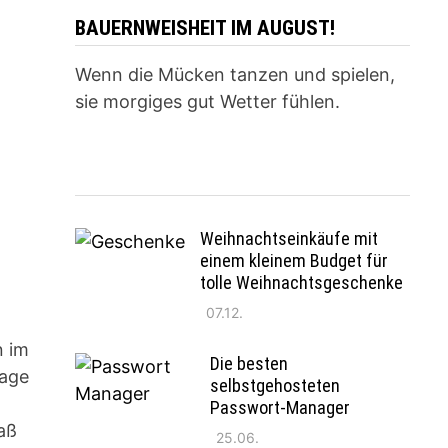
BAUERNWEISHEIT IM AUGUST!
Wenn die Mücken tanzen und spielen,
sie morgiges gut Wetter fühlen.
Weihnachtseinkäufe mit
einem kleinem Budget für
tolle Weihnachtsgeschenke
07.12.
n im
Die besten
lage
selbstgehosteten
Passwort-Manager
aß
25.06.