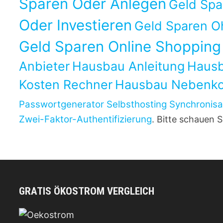
Sparen Oder Anlegen
Geld Sp
Oder Investieren
Geld Sparen O
Geld Sparen Online Shopping
Anbieter
Hausbau Anleitung
Hausb
Kosten Rechner
Hausbau Nebenko
Passwortgenerator
Selbsthosting
Synchronisa
Zwei-Faktor-Authentifizierung
. Bitte schauen S
GRATIS ÖKOSTROM VERGLEICH