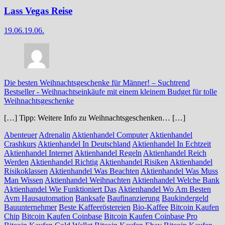
Lass Vegas Reise
19.06.
19.06.
Die besten Weihnachtsgeschenke für Männer! – Suchtrend
Bestseller
-
Weihnachtseinkäufe mit einem kleinem Budget für tolle
Weihnachtsgeschenke
[…] Tipp: Weitere Info zu Weihnachtsgeschenken… […]
Abenteuer
Adrenalin
Aktienhandel Computer
Aktienhandel
Crashkurs
Aktienhandel In Deutschland
Aktienhandel In Echtzeit
Aktienhandel Internet
Aktienhandel Regeln
Aktienhandel Reich
Werden
Aktienhandel Richtig
Aktienhandel Risiken
Aktienhandel
Risikoklassen
Aktienhandel Was Beachten
Aktienhandel Was Muss
Man Wissen
Aktienhandel Weihnachten
Aktienhandel Welche Bank
Aktienhandel Wie Funktioniert Das
Aktienhandel Wo Am Besten
Avm Hausautomation
Banksafe
Baufinanzierung
Baukindergeld
Bauunternehmer
Beste Kaffeeröstereien
Bio-Kaffee
Bitcoin Kaufen
Chip
Bitcoin Kaufen Coinbase
Bitcoin Kaufen Coinbase Pro