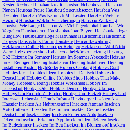
Kosten Rechner
Hausbau Kredit
Hausbau Nebenkosten
Hausbau
Planen
Hausbau Preise
Hausbau Steuer Absetzen
Hausbau Was
Beachten
Hausbau Was Kann Ich Mir Leisten
Hausbau Welche
Heizung
Hausbau Welche Versicherungen
Hausbau Werkzeug
Hausbau Wie Lange
Hausbau Wie Viel Eigenkapital
Hausbau Wie
Vorgehen
Hausbauarten
Hausbaukataloge Bayern
Hausbaukataloge
Bungalow
Hausbaukataloge Massivhaus
Haustechnik
Haustechnik
Express
Haustechnik Forum
Haustiere
Heimaufbewahrung
Heizkoerper Online
Heizkoerper Reinigen
Heizkoerper Wird Nicht
Warm
Heizkoerper.shop Rabattcode
heizkörper
Heizung
Heizung
Co2
Heizung Im Sommer
Heizung Im Sommer Abgestellt
Heizung
Innen Reinigen
Heizung Installateur
Heizung Installieren
Heizung
Installieren Kosten
HighRoller
Hobbies Cooking
Hobbies Craft
Hobbies Ideas
Hobbies Ideen
Hobbies In Deutsch
Hobbies In
Deutschland
Hobbies Online
Hobbies Shop
Hobbies That Make
Money
Hobbies Uebung
Hobbies Worksheet
Hobbys Im
Lebenslauf
Hobbys Oder Hobbies Deutsch
Hobbys Ubungen
Hobbys Um Freunde Zu Finden
Hobbys Und Freizeit
Hobbys Und
Interessen Lebenslauf
Hotels
Infrarot Heizkoerper
Insekten Als
Haustier
Insekten Als Nahrungsmittel
Insekten Atmung
Insekten
Auto Entfernen
Insekten Bestimmen
Insekten Creme
Insekten
Deutschland
Insekten Eier
Insekten Entfernen Auto
Insekten
Erkennen
Insekten Erkennen App
Insekten Identifizieren
Insekten
Im Badezimmer
Insekten Im Bett
Insekten Im Blumentopf
Insekten