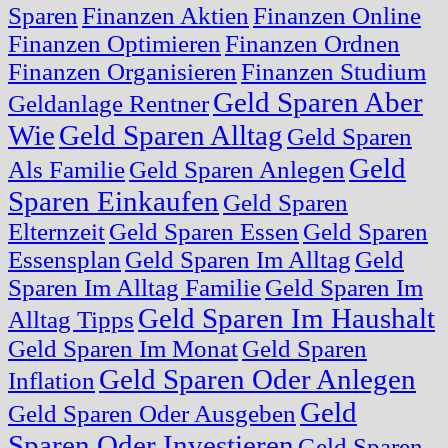
Sparen
Finanzen Aktien
Finanzen Online
Finanzen Optimieren
Finanzen Ordnen
Finanzen Organisieren
Finanzen Studium
Geld Sparen Aber
Geldanlage Rentner
Wie
Geld Sparen Alltag
Geld Sparen
Geld
Als Familie
Geld Sparen Anlegen
Sparen Einkaufen
Geld Sparen
Elternzeit
Geld Sparen Essen
Geld Sparen
Essensplan
Geld Sparen Im Alltag
Geld
Sparen Im Alltag Familie
Geld Sparen Im
Geld Sparen Im Haushalt
Alltag Tipps
Geld Sparen Im Monat
Geld Sparen
Geld Sparen Oder Anlegen
Inflation
Geld
Geld Sparen Oder Ausgeben
Sparen Oder Investieren
Geld Sparen