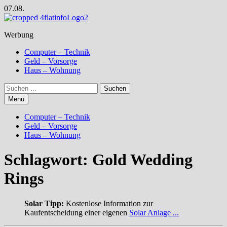
Zum
07.08.
Inhalt
springen
Werbung
Computer – Technik
Geld – Vorsorge
Haus – Wohnung
Suchen
nach:
Menü
Computer – Technik
Geld – Vorsorge
Haus – Wohnung
Schlagwort:
Gold Wedding
Rings
Solar Tipp:
Kostenlose Information zur
Kaufentscheidung einer eigenen
Solar Anlage ...