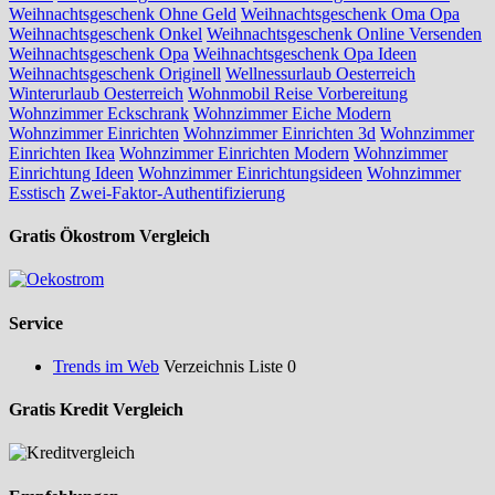
Weihnachtsgeschenk Ohne Geld
Weihnachtsgeschenk Oma Opa
Weihnachtsgeschenk Onkel
Weihnachtsgeschenk Online Versenden
Weihnachtsgeschenk Opa
Weihnachtsgeschenk Opa Ideen
Weihnachtsgeschenk Originell
Wellnessurlaub Oesterreich
Winterurlaub Oesterreich
Wohnmobil Reise Vorbereitung
Wohnzimmer Eckschrank
Wohnzimmer Eiche Modern
Wohnzimmer Einrichten
Wohnzimmer Einrichten 3d
Wohnzimmer
Einrichten Ikea
Wohnzimmer Einrichten Modern
Wohnzimmer
Einrichtung Ideen
Wohnzimmer Einrichtungsideen
Wohnzimmer
Esstisch
Zwei-Faktor-Authentifizierung
Gratis Ökostrom Vergleich
Service
Trends im Web
Verzeichnis Liste 0
Gratis Kredit Vergleich