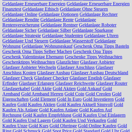
Geldanlage Erneuerbare Energien
Geldanlage Erneuerbare Energien
Finanztest
Geldanlage Ethisch
Geldanlage Ohne Steuern
Geldanlage Online
Geldanlage Optionen
Geldanlage Rechner
Geldanlage Rendite
Geldanlage Rente
Geldanlage
Rentenversicherung
Geldanlage Rentner
Geldanlage Roboter
Geldanlage Sicher
Geldanlage Silber
Geldanlage Sparkasse
Geldanlage Strategie
Geldanlage Studenten
Geldanlage Uhren
Geldanlage Und Steuern
Geldanlage Wasserstoff
Geldanlage
Wohnung
Geldanlage Wohnungskauf
Geschenk Oma Tipps Basteln
Geschenk Oma Tipps Selber Machen
Geschenk Opa Tipps
Geschenk Valentinstag Ehemann
Geschenke Tipps Weihnachten
Geschenktipps Weihnachten
Glanzlichter
Glasfaser Anbieter
Glasfaser Anbieter Wechseln
Glasfaser Anschluss
Glasfaser
Anschluss Kosten
Glasfaser Ausbau
Glasfaser Ausbau Deutschland
Glasfaser Check
Glasfaser Checker
Glasfaser English
Glasfaser
Erfinder
Glasfaser Erlangen
Glasfaser Reichweite
Glasfaser Router
Glasfaserkabel
Gold Aktie
Gold Aktien
Gold Ankauf
Gold
Armband
Gold Armband Herren
Gold Coin
Gold Creolen
Gold
Eigenschaften
Gold Element
Gold In Euro
Gold Investieren
Gold
Kaufen
Gold Kaufen Aktien
Gold Kaufen Aktuell Sinnvoll
Gold
Kaufen Als Anlage
Gold Kaufen Anlage
Gold Kaufen Auf
Rechnung
Gold Kaufen Empfehlung
Gold Kaufen Und Einlagern
Gold Kaufen Und Lagern
Gold Kaufen Und Verkaufen
Gold
Kaufen Unze
Gold Kurs
Gold Ohrringe
Gold Online Kaufen
Gold
Ring
Gold Schmuck
Gold Spot Price
Gold Standard
Gold Uhr
Gold