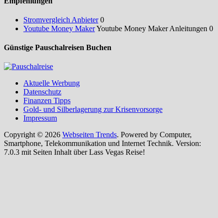
Empfehlungen
Stromvergleich Anbieter
0
Youtube Money Maker
Youtube Money Maker Anleitungen 0
Günstige Pauschalreisen Buchen
Aktuelle Werbung
Datenschutz
Finanzen Tipps
Gold- und Silberlagerung zur Krisenvorsorge
Impressum
Copyright © 2026
Webseiten Trends
. Powered by Computer,
Smartphone, Telekommunikation und Internet Technik. Version:
7.0.3 mit Seiten Inhalt über Lass Vegas Reise!