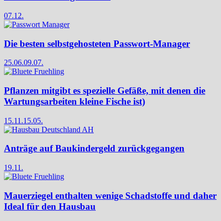
07.12.
Die besten selbstgehosteten Passwort-Manager
25.06.
09.07.
Pflanzen mitgibt es spezielle Gefäße, mit denen die
Wartungsarbeiten kleine Fische ist)
15.11.
15.05.
Anträge auf Baukindergeld zurückgegangen
19.11.
Mauerziegel enthalten wenige Schadstoffe und daher
Ideal für den Hausbau