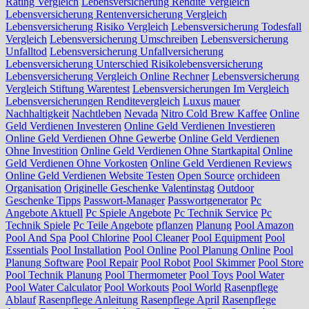
Rating Vergleich
Lebensversicherung Rendite Vergleich
Lebensversicherung Rentenversicherung Vergleich
Lebensversicherung Risiko Vergleich
Lebensversicherung Todesfall
Vergleich
Lebensversicherung Umschreiben
Lebensversicherung
Unfalltod
Lebensversicherung Unfallversicherung
Lebensversicherung Unterschied Risikolebensversicherung
Lebensversicherung Vergleich Online Rechner
Lebensversicherung
Vergleich Stiftung Warentest
Lebensversicherungen Im Vergleich
Lebensversicherungen Renditevergleich
Luxus
mauer
Nachhaltigkeit
Nachtleben
Nevada
Nitro Cold Brew Kaffee
Online
Geld Verdienen Investeren
Online Geld Verdienen Investieren
Online Geld Verdienen Ohne Gewerbe
Online Geld Verdienen
Ohne Investition
Online Geld Verdienen Ohne Startkapital
Online
Geld Verdienen Ohne Vorkosten
Online Geld Verdienen Reviews
Online Geld Verdienen Website Testen
Open Source
orchideen
Organisation
Originelle Geschenke Valentinstag
Outdoor
Geschenke Tipps
Passwort-Manager
Passwortgenerator
Pc
Angebote Aktuell
Pc Spiele Angebote
Pc Technik Service
Pc
Technik Spiele
Pc Teile Angebote
pflanzen
Planung
Pool Amazon
Pool And Spa
Pool Chlorine
Pool Cleaner
Pool Equipment
Pool
Essentials
Pool Installation
Pool Online
Pool Planung Online
Pool
Planung Software
Pool Repair
Pool Robot
Pool Skimmer
Pool Store
Pool Technik Planung
Pool Thermometer
Pool Toys
Pool Water
Pool Water Calculator
Pool Workouts
Pool World
Rasenpflege
Ablauf
Rasenpflege Anleitung
Rasenpflege April
Rasenpflege