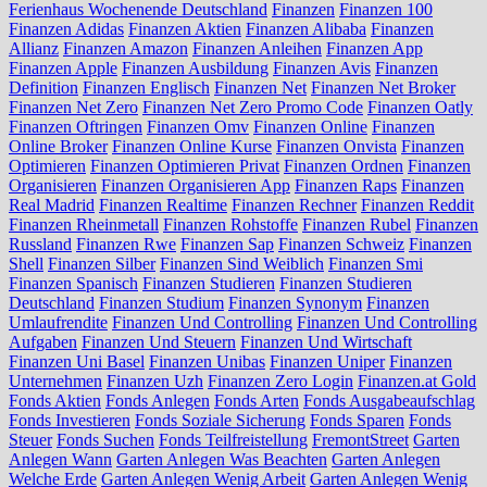
Ferienhaus Wochenende Deutschland
Finanzen
Finanzen 100
Finanzen Adidas
Finanzen Aktien
Finanzen Alibaba
Finanzen
Allianz
Finanzen Amazon
Finanzen Anleihen
Finanzen App
Finanzen Apple
Finanzen Ausbildung
Finanzen Avis
Finanzen
Definition
Finanzen Englisch
Finanzen Net
Finanzen Net Broker
Finanzen Net Zero
Finanzen Net Zero Promo Code
Finanzen Oatly
Finanzen Oftringen
Finanzen Omv
Finanzen Online
Finanzen
Online Broker
Finanzen Online Kurse
Finanzen Onvista
Finanzen
Optimieren
Finanzen Optimieren Privat
Finanzen Ordnen
Finanzen
Organisieren
Finanzen Organisieren App
Finanzen Raps
Finanzen
Real Madrid
Finanzen Realtime
Finanzen Rechner
Finanzen Reddit
Finanzen Rheinmetall
Finanzen Rohstoffe
Finanzen Rubel
Finanzen
Russland
Finanzen Rwe
Finanzen Sap
Finanzen Schweiz
Finanzen
Shell
Finanzen Silber
Finanzen Sind Weiblich
Finanzen Smi
Finanzen Spanisch
Finanzen Studieren
Finanzen Studieren
Deutschland
Finanzen Studium
Finanzen Synonym
Finanzen
Umlaufrendite
Finanzen Und Controlling
Finanzen Und Controlling
Aufgaben
Finanzen Und Steuern
Finanzen Und Wirtschaft
Finanzen Uni Basel
Finanzen Unibas
Finanzen Uniper
Finanzen
Unternehmen
Finanzen Uzh
Finanzen Zero Login
Finanzen.at Gold
Fonds Aktien
Fonds Anlegen
Fonds Arten
Fonds Ausgabeaufschlag
Fonds Investieren
Fonds Soziale Sicherung
Fonds Sparen
Fonds
Steuer
Fonds Suchen
Fonds Teilfreistellung
FremontStreet
Garten
Anlegen Wann
Garten Anlegen Was Beachten
Garten Anlegen
Welche Erde
Garten Anlegen Wenig Arbeit
Garten Anlegen Wenig