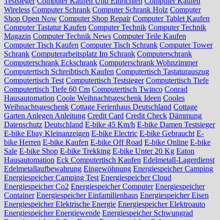
Testsieger
Computer Kaufen Und Einrichten
Computer Kaufen
Wireless
Computer Schrank
Computer Schrank Holz
Computer
Shop Open Now
Computer Shop Repair
Computer Tablet Kaufen
Computer Tastatur Kaufen
Computer Technik
Computer Technik
Magazin
Computer Technik News
Computer Teile Kaufen
Computer Tisch Kaufen
Computer Tisch Schrank
Computer Tower
Schrank
Computerarbeitsplatz Im Schrank
Computerschrank
Computerschrank Eckschrank
Computerschrank Wohnzimmer
Computertisch Schreibtisch Kaufen
Computertisch Tastaturauszug
Computertisch Test
Computertisch Testsieger
Computertisch Tiefe
Computertisch Tiefe 60 Cm
Computertisch Twinco
Conrad
Hausautomation
Coole Weihnachtsgeschenk Ideen
Cooles
Weihnachtsgeschenk
Cottage Ferienhaus Deutschland
Cottage
Garten Anlegen Anleitung
Credit Card
Credit Check
Dämmung
Datenschutz
Deutschland
E-bike 45 Km/h
E-bike Damen Testsieger
E-bike Ebay Kleinanzeigen
E-bike Electric
E-bike Gebraucht
E-
bike Herren
E-bike Kaufen
E-bike Off Road
E-bike Online
E-bike
Sale
E-bike Shop
E-bike Trekking
E-bike Unter 20 Kg
Eaton
Hausautomation
Eck Computertisch Kaufen
Edelmetall-Lagerdienst
Edelmetallaufbewahrung
Eingewöhnung
Energiespeicher Camping
Energiespeicher Camping Test
Energiespeicher Cloud
Energiespeicher Co2
Energiespeicher Computer
Energiespeicher
Container
Energiespeicher Einfamilienhaus
Energiespeicher Eisen
Energiespeicher Elektrische Energie
Energiespeicher Elektroauto
Energiespeicher Energiewende
Energiespeicher Schwungrad