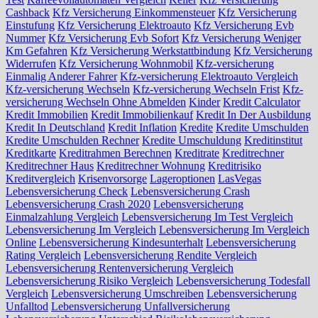
Cashback
Kfz Versicherung Einkommensteuer
Kfz Versicherung
Einstufung
Kfz Versicherung Elektroauto
Kfz Versicherung Evb
Nummer
Kfz Versicherung Evb Sofort
Kfz Versicherung Weniger
Km Gefahren
Kfz Versicherung Werkstattbindung
Kfz Versicherung
Widerrufen
Kfz Versicherung Wohnmobil
Kfz-versicherung
Einmalig Anderer Fahrer
Kfz-versicherung Elektroauto Vergleich
Kfz-versicherung Wechseln
Kfz-versicherung Wechseln Frist
Kfz-
versicherung Wechseln Ohne Abmelden
Kinder
Kredit Calculator
Kredit Immobilien
Kredit Immobilienkauf
Kredit In Der Ausbildung
Kredit In Deutschland
Kredit Inflation
Kredite
Kredite Umschulden
Kredite Umschulden Rechner
Kredite Umschuldung
Kreditinstitut
Kreditkarte
Kreditrahmen Berechnen
Kreditrate
Kreditrechner
Kreditrechner Haus
Kreditrechner Wohnung
Kreditrisiko
Kreditvergleich
Krisenvorsorge
Lageroptionen
LasVegas
Lebensversicherung Check
Lebensversicherung Crash
Lebensversicherung Crash 2020
Lebensversicherung
Einmalzahlung Vergleich
Lebensversicherung Im Test Vergleich
Lebensversicherung Im Vergleich
Lebensversicherung Im Vergleich
Online
Lebensversicherung Kindesunterhalt
Lebensversicherung
Rating Vergleich
Lebensversicherung Rendite Vergleich
Lebensversicherung Rentenversicherung Vergleich
Lebensversicherung Risiko Vergleich
Lebensversicherung Todesfall
Vergleich
Lebensversicherung Umschreiben
Lebensversicherung
Unfalltod
Lebensversicherung Unfallversicherung