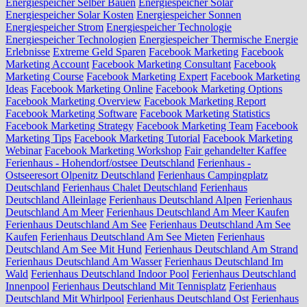
Energiespeicher Selber Bauen
Energiespeicher Solar
Energiespeicher Solar Kosten
Energiespeicher Sonnen
Energiespeicher Strom
Energiespeicher Technologie
Energiespeicher Technologien
Energiespeicher Thermische Energie
Erlebnisse
Extreme Geld Sparen
Facebook Marketing
Facebook
Marketing Account
Facebook Marketing Consultant
Facebook
Marketing Course
Facebook Marketing Expert
Facebook Marketing
Ideas
Facebook Marketing Online
Facebook Marketing Options
Facebook Marketing Overview
Facebook Marketing Report
Facebook Marketing Software
Facebook Marketing Statistics
Facebook Marketing Strategy
Facebook Marketing Team
Facebook
Marketing Tips
Facebook Marketing Tutorial
Facebook Marketing
Webinar
Facebook Marketing Workshop
Fair gehandelter Kaffee
Ferienhaus - Hohendorf/ostsee Deutschland
Ferienhaus -
Ostseeresort Olpenitz Deutschland
Ferienhaus Campingplatz
Deutschland
Ferienhaus Chalet Deutschland
Ferienhaus
Deutschland Alleinlage
Ferienhaus Deutschland Alpen
Ferienhaus
Deutschland Am Meer
Ferienhaus Deutschland Am Meer Kaufen
Ferienhaus Deutschland Am See
Ferienhaus Deutschland Am See
Kaufen
Ferienhaus Deutschland Am See Mieten
Ferienhaus
Deutschland Am See Mit Hund
Ferienhaus Deutschland Am Strand
Ferienhaus Deutschland Am Wasser
Ferienhaus Deutschland Im
Wald
Ferienhaus Deutschland Indoor Pool
Ferienhaus Deutschland
Innenpool
Ferienhaus Deutschland Mit Tennisplatz
Ferienhaus
Deutschland Mit Whirlpool
Ferienhaus Deutschland Ost
Ferienhaus