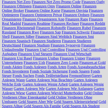
Finanzen Net Zero
Finanzen Net Zero Promo Code
Finanzen Oatly
Finanzen Oftringen
Finanzen Omv
Finanzen Online
Finanzen
Online Broker
Finanzen Online Kurse
Finanzen Onvista
Finanzen
Optimieren
Finanzen Optimieren Privat
Finanzen Ordnen
Finanzen
Organisieren
Finanzen Organisieren App
Finanzen Raps
Finanzen
Real Madrid
Finanzen Realtime
Finanzen Rechner
Finanzen Reddit
Finanzen Rheinmetall
Finanzen Rohstoffe
Finanzen Rubel
Finanzen
Russland
Finanzen Rwe
Finanzen Sap
Finanzen Schweiz
Finanzen
Shell
Finanzen Silber
Finanzen Sind Weiblich
Finanzen Smi
Finanzen Spanisch
Finanzen Studieren
Finanzen Studieren
Deutschland
Finanzen Studium
Finanzen Synonym
Finanzen
Umlaufrendite
Finanzen Und Controlling
Finanzen Und Controlling
Aufgaben
Finanzen Und Steuern
Finanzen Und Wirtschaft
Finanzen Uni Basel
Finanzen Unibas
Finanzen Uniper
Finanzen
Unternehmen
Finanzen Uzh
Finanzen Zero Login
Finanzen.at Gold
Fonds Aktien
Fonds Anlegen
Fonds Arten
Fonds Ausgabeaufschlag
Fonds Investieren
Fonds Soziale Sicherung
Fonds Sparen
Fonds
Steuer
Fonds Suchen
Fonds Teilfreistellung
FremontStreet
Garten
Anlegen Wann
Garten Anlegen Was Beachten
Garten Anlegen
Welche Erde
Garten Anlegen Wenig Arbeit
Garten Anlegen Wenig
Wasser
Garten Anlegen Wie
Garten Anlegen Wie Anfangen
Garten
Anlegen Wiese
Garten Anlegen Wieviel Mutterboden
Geld Online
Verdienen Ohne Eigenkapital
Geld Online Verdienen Ohne
Umfragen
Geld Sparen Aber Wie
Geld Sparen Alleinerziehend
Geld
Sparen Alltag
Geld Sparen Als Familie
Geld Sparen Als Student