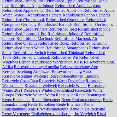
Refurbished Airpods Pro
Refurbished Apple
Refurbished Apple
Ipad
Refurbished Apple Iphone
Refurbished Apple Laptops
Refurbished Apple Pencil
Refurbished Apple Tv
Refurbished Apple
Watch Series 3
Refurbished Camera
Refurbished Canon Cameras
Refurbished Chromebook
Refurbished Computers
Refurbished
Computers Germany
Refurbished Earbuds
Refurbished Electronics
Refurbished Epson Printers
Refurbished Ipad
Refurbished Iphone
Refurbished Iphone 11 Pro
Refurbished Iphone 8
Refurbished
Laptops
Refurbished Macbook
Refurbished Macbook Air
Refurbished Oneplus
Refurbished Rolex
Refurbished Samsung
Refurbished Smart Watch
Refurbished Smartphones
Refurbished
Sonos
Refurbished Switch
Refurbished Thinkpad
Refurbished
Tools
Refurbished Ultrabook
Refurbished Wii
Refurbished
Windows Laptop
Refurbished Workstation
Reise
Reisevorbereitung
Afrika
Reisevorbereitung Amerika
Reisevorbereitung App
Reisevorbereitung Arbeitszeit
Reisevorbereitung Auto
Reisevorbereitung Weltreise
Reisevorbereitungen Englisch
Reiseziele Costa Rica
Reiseziele Warm Dezember
Reiseziele
Weihnachten
Reiseziele Weltweit
Reiseziele Winter
Reiseziele
Winter 2021
Reiseziele Winter Deutschland
Reiseziele Winter
Europa
Reiseziele Winter Warm
Rente Alter
Rente Beantragen
Rente Berechnen
Rente Ehepartner
Rente Einkommensteuer
Rente
Einmalzahlung
Rente Einzahlen
Rente Elternzeit
Rente
Entgeltpunkte
Rente Erwerbsminderung
Rente In Deutschland
Rente Versteuern
Risikolebensversicherung Im Vergleich
Rittal