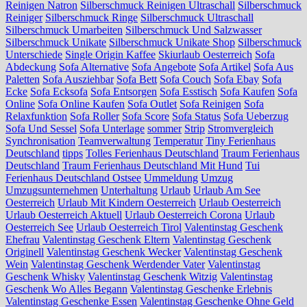
Reinigen Natron
Silberschmuck Reinigen Ultraschall
Silberschmuck
Reiniger
Silberschmuck Ringe
Silberschmuck Ultraschall
Silberschmuck Umarbeiten
Silberschmuck Und Salzwasser
Silberschmuck Unikate
Silberschmuck Unikate Shop
Silberschmuck
Unterschiede
Single Origin Kaffee
Skiurlaub Oesterreich
Sofa
Abdeckung
Sofa Alternative
Sofa Angebote
Sofa Artikel
Sofa Aus
Paletten
Sofa Ausziehbar
Sofa Bett
Sofa Couch
Sofa Ebay
Sofa
Ecke
Sofa Ecksofa
Sofa Entsorgen
Sofa Esstisch
Sofa Kaufen
Sofa
Online
Sofa Online Kaufen
Sofa Outlet
Sofa Reinigen
Sofa
Relaxfunktion
Sofa Roller
Sofa Score
Sofa Status
Sofa Ueberzug
Sofa Und Sessel
Sofa Unterlage
sommer
Strip
Stromvergleich
Synchronisation
Teamverwaltung
Temperatur
Tiny Ferienhaus
Deutschland
tipps
Tolles Ferienhaus Deutschland
Traum Ferienhaus
Deutschland
Traum Ferienhaus Deutschland Mit Hund
Tui
Ferienhaus Deutschland Ostsee
Ummeldung
Umzug
Umzugsunternehmen
Unterhaltung
Urlaub
Urlaub Am See
Oesterreich
Urlaub Mit Kindern Oesterreich
Urlaub Oesterreich
Urlaub Oesterreich Aktuell
Urlaub Oesterreich Corona
Urlaub
Oesterreich See
Urlaub Oesterreich Tirol
Valentinstag Geschenk
Ehefrau
Valentinstag Geschenk Eltern
Valentinstag Geschenk
Originell
Valentinstag Geschenk Wecker
Valentinstag Geschenk
Wein
Valentinstag Geschenk Werdender Vater
Valentinstag
Geschenk Whisky
Valentinstag Geschenk Witzig
Valentinstag
Geschenk Wo Alles Begann
Valentinstag Geschenke Erlebnis
Valentinstag Geschenke Essen
Valentinstag Geschenke Ohne Geld