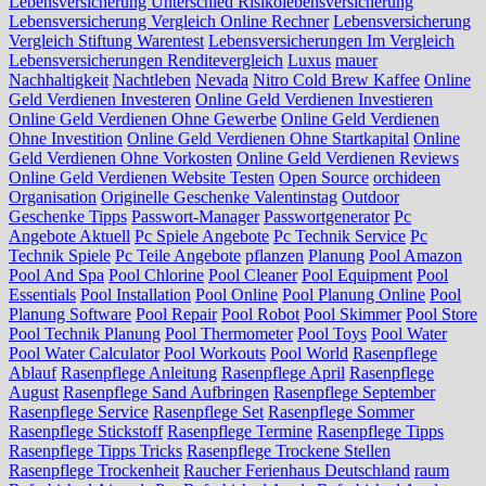
Lebensversicherung Unterschied Risikolebensversicherung
Lebensversicherung Vergleich Online Rechner
Lebensversicherung
Vergleich Stiftung Warentest
Lebensversicherungen Im Vergleich
Lebensversicherungen Renditevergleich
Luxus
mauer
Nachhaltigkeit
Nachtleben
Nevada
Nitro Cold Brew Kaffee
Online
Geld Verdienen Investeren
Online Geld Verdienen Investieren
Online Geld Verdienen Ohne Gewerbe
Online Geld Verdienen
Ohne Investition
Online Geld Verdienen Ohne Startkapital
Online
Geld Verdienen Ohne Vorkosten
Online Geld Verdienen Reviews
Online Geld Verdienen Website Testen
Open Source
orchideen
Organisation
Originelle Geschenke Valentinstag
Outdoor
Geschenke Tipps
Passwort-Manager
Passwortgenerator
Pc
Angebote Aktuell
Pc Spiele Angebote
Pc Technik Service
Pc
Technik Spiele
Pc Teile Angebote
pflanzen
Planung
Pool Amazon
Pool And Spa
Pool Chlorine
Pool Cleaner
Pool Equipment
Pool
Essentials
Pool Installation
Pool Online
Pool Planung Online
Pool
Planung Software
Pool Repair
Pool Robot
Pool Skimmer
Pool Store
Pool Technik Planung
Pool Thermometer
Pool Toys
Pool Water
Pool Water Calculator
Pool Workouts
Pool World
Rasenpflege
Ablauf
Rasenpflege Anleitung
Rasenpflege April
Rasenpflege
August
Rasenpflege Sand Aufbringen
Rasenpflege September
Rasenpflege Service
Rasenpflege Set
Rasenpflege Sommer
Rasenpflege Stickstoff
Rasenpflege Termine
Rasenpflege Tipps
Rasenpflege Tipps Tricks
Rasenpflege Trockene Stellen
Rasenpflege Trockenheit
Raucher Ferienhaus Deutschland
raum