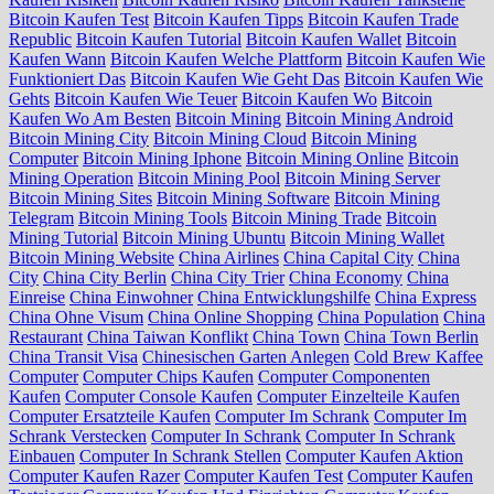
Bitcoin Kaufen Test
Bitcoin Kaufen Tipps
Bitcoin Kaufen Trade
Republic
Bitcoin Kaufen Tutorial
Bitcoin Kaufen Wallet
Bitcoin
Kaufen Wann
Bitcoin Kaufen Welche Plattform
Bitcoin Kaufen Wie
Funktioniert Das
Bitcoin Kaufen Wie Geht Das
Bitcoin Kaufen Wie
Gehts
Bitcoin Kaufen Wie Teuer
Bitcoin Kaufen Wo
Bitcoin
Kaufen Wo Am Besten
Bitcoin Mining
Bitcoin Mining Android
Bitcoin Mining City
Bitcoin Mining Cloud
Bitcoin Mining
Computer
Bitcoin Mining Iphone
Bitcoin Mining Online
Bitcoin
Mining Operation
Bitcoin Mining Pool
Bitcoin Mining Server
Bitcoin Mining Sites
Bitcoin Mining Software
Bitcoin Mining
Telegram
Bitcoin Mining Tools
Bitcoin Mining Trade
Bitcoin
Mining Tutorial
Bitcoin Mining Ubuntu
Bitcoin Mining Wallet
Bitcoin Mining Website
China Airlines
China Capital City
China
City
China City Berlin
China City Trier
China Economy
China
Einreise
China Einwohner
China Entwicklungshilfe
China Express
China Ohne Visum
China Online Shopping
China Population
China
Restaurant
China Taiwan Konflikt
China Town
China Town Berlin
China Transit Visa
Chinesischen Garten Anlegen
Cold Brew Kaffee
Computer
Computer Chips Kaufen
Computer Componenten
Kaufen
Computer Console Kaufen
Computer Einzelteile Kaufen
Computer Ersatzteile Kaufen
Computer Im Schrank
Computer Im
Schrank Verstecken
Computer In Schrank
Computer In Schrank
Einbauen
Computer In Schrank Stellen
Computer Kaufen Aktion
Computer Kaufen Razer
Computer Kaufen Test
Computer Kaufen