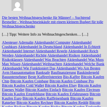
Die besten Weihnachtsgeschenke für Männer! – Suchtrend
Bestseller
-
Weihnachtseinkäufe mit einem kleinem Budget für tolle
Weihnachtsgeschenke
[…] Tipp: Weitere Info zu Weihnachtsgeschenken… […]
Abenteuer
Adrenalin
Aktienhandel Computer
Aktienhandel
Crashkurs
Aktienhandel In Deutschland
Aktienhandel In Echtzeit
Aktienhandel Internet
Aktienhandel Regeln
Aktienhandel Reich
Werden
Aktienhandel Richtig
Aktienhandel Risiken
Aktienhandel
Risikoklassen
Aktienhandel Was Beachten
Aktienhandel Was Muss
Man Wissen
Aktienhandel Weihnachten
Aktienhandel Welche Bank
Aktienhandel Wie Funktioniert Das
Aktienhandel Wo Am Besten
Avm Hausautomation
Banksafe
Baufinanzierung
Baukindergeld
Bauunternehmer
Beste Kaffeeröstereien
Bio-Kaffee
Bitcoin Kaufen
Chip
Bitcoin Kaufen Coinbase
Bitcoin Kaufen Coinbase Pro
Bitcoin Kaufen Cold Wallet
Bitcoin Kaufen Ebay
Bitcoin Kaufen
Eigenes Wallet
Bitcoin Kaufen Einfach
Bitcoin Kaufen Electrum
Bitcoin Kaufen Empfehlung
Bitcoin Kaufen Erfahrungen
Bitcoin
Kaufen Euro
Bitcoin Kaufen Raiffeisenbank
Bitcoin Kaufen
Ratgeber
Bitcoin Kaufen Rechner
Bitcoin Kaufen Reddit
Bitcoin
Kaufen Risiken
Bitcoin Kaufen Risiko
Bitcoin Kaufen Tankstelle