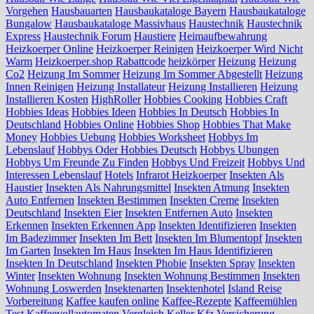
Vorgehen
Hausbauarten
Hausbaukataloge Bayern
Hausbaukataloge
Bungalow
Hausbaukataloge Massivhaus
Haustechnik
Haustechnik
Express
Haustechnik Forum
Haustiere
Heimaufbewahrung
Heizkoerper Online
Heizkoerper Reinigen
Heizkoerper Wird Nicht
Warm
Heizkoerper.shop Rabattcode
heizkörper
Heizung
Heizung
Co2
Heizung Im Sommer
Heizung Im Sommer Abgestellt
Heizung
Innen Reinigen
Heizung Installateur
Heizung Installieren
Heizung
Installieren Kosten
HighRoller
Hobbies Cooking
Hobbies Craft
Hobbies Ideas
Hobbies Ideen
Hobbies In Deutsch
Hobbies In
Deutschland
Hobbies Online
Hobbies Shop
Hobbies That Make
Money
Hobbies Uebung
Hobbies Worksheet
Hobbys Im
Lebenslauf
Hobbys Oder Hobbies Deutsch
Hobbys Ubungen
Hobbys Um Freunde Zu Finden
Hobbys Und Freizeit
Hobbys Und
Interessen Lebenslauf
Hotels
Infrarot Heizkoerper
Insekten Als
Haustier
Insekten Als Nahrungsmittel
Insekten Atmung
Insekten
Auto Entfernen
Insekten Bestimmen
Insekten Creme
Insekten
Deutschland
Insekten Eier
Insekten Entfernen Auto
Insekten
Erkennen
Insekten Erkennen App
Insekten Identifizieren
Insekten
Im Badezimmer
Insekten Im Bett
Insekten Im Blumentopf
Insekten
Im Garten
Insekten Im Haus
Insekten Im Haus Identifizieren
Insekten In Deutschland
Insekten Phobie
Insekten Spray
Insekten
Winter
Insekten Wohnung
Insekten Wohnung Bestimmen
Insekten
Wohnung Loswerden
Insektenarten
Insektenhotel
Island Reise
Vorbereitung
Kaffee kaufen online
Kaffee-Rezepte
Kaffeemühlen
Test
Kaffeevollautomaten Vergleich
Keller
Kfz Versicherung