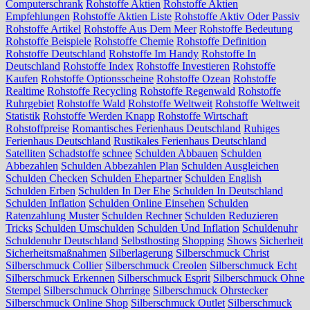
Computerschrank
Rohstoffe Aktien
Rohstoffe Aktien
Empfehlungen
Rohstoffe Aktien Liste
Rohstoffe Aktiv Oder Passiv
Rohstoffe Artikel
Rohstoffe Aus Dem Meer
Rohstoffe Bedeutung
Rohstoffe Beispiele
Rohstoffe Chemie
Rohstoffe Definition
Rohstoffe Deutschland
Rohstoffe Im Handy
Rohstoffe In
Deutschland
Rohstoffe Index
Rohstoffe Investieren
Rohstoffe
Kaufen
Rohstoffe Optionsscheine
Rohstoffe Ozean
Rohstoffe
Realtime
Rohstoffe Recycling
Rohstoffe Regenwald
Rohstoffe
Ruhrgebiet
Rohstoffe Wald
Rohstoffe Weltweit
Rohstoffe Weltweit
Statistik
Rohstoffe Werden Knapp
Rohstoffe Wirtschaft
Rohstoffpreise
Romantisches Ferienhaus Deutschland
Ruhiges
Ferienhaus Deutschland
Rustikales Ferienhaus Deutschland
Satelliten
Schadstoffe
schnee
Schulden Abbauen
Schulden
Abbezahlen
Schulden Abbezahlen Plan
Schulden Ausgleichen
Schulden Checken
Schulden Ehepartner
Schulden English
Schulden Erben
Schulden In Der Ehe
Schulden In Deutschland
Schulden Inflation
Schulden Online Einsehen
Schulden
Ratenzahlung Muster
Schulden Rechner
Schulden Reduzieren
Tricks
Schulden Umschulden
Schulden Und Inflation
Schuldenuhr
Schuldenuhr Deutschland
Selbsthosting
Shopping
Shows
Sicherheit
Sicherheitsmaßnahmen
Silberlagerung
Silberschmuck Christ
Silberschmuck Collier
Silberschmuck Creolen
Silberschmuck Echt
Silberschmuck Erkennen
Silberschmuck Esprit
Silberschmuck Ohne
Stempel
Silberschmuck Ohrringe
Silberschmuck Ohrstecker
Silberschmuck Online Shop
Silberschmuck Outlet
Silberschmuck