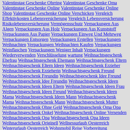
Valentinstag Geschenke Ohrring
Valentinstag Geschenke Oma
Valentinstag Geschenke Online
Valentinstag Geschenke Online
Shop
Valentinstag Geschenke Online Verschicken
Vergleich
Effektivkosten Lebensversicherung
Vergleich Lebensversicherung
Risikolebensversicherung
Vermögensschutz
Verpackungen Aus
Algen
Verpackungen Aus Holz
Verpackungen Aus Kunststoff
Verpackungen Aus Papier
Verpackungen Einweg Und Mehrweg
Verpackungen Entsorgen
Verpackungen Erstellen
Verpackungen
Weihnachten
Verpackungen Weihnachten Kaufen
Verpackungen
Weinflaschen
Verpackungen Weniger Inhalt
Verpackungen
Wiederverwenden
Verschlüsselung
wartung
Weihnachtsgeschenk
Ehefrau
Weihnachtsgeschenk Ehemann
Weihnachtsgeschenk Eltern
Weihnachtsgeschenk Eltern Ideen
Weihnachtsgeschenk Erzieher
Weihnachtsgeschenk Erzieherin
Weihnachtsgeschenk Freund
Weihnachtsgeschenk Freundin
Weihnachtsgeschenk Idee Freund
Weihnachtsgeschenk Idee Freundin
Weihnachtsgeschenk Ideen
Weihnachtsgeschenk Ideen Eltern
Weihnachtsgeschenk Ideen Frau
Weihnachtsgeschenk Ideen Freund
Weihnachtsgeschenk Ideen
Mama
Weihnachtsgeschenk Ideen Mann
Weihnachtsgeschenk
Mama
Weihnachtsgeschenk Mann
Weihnachtsgeschenk Mutter
Weihnachtsgeschenk Ohne Geld
Weihnachtsgeschenk Oma Opa
Weihnachtsgeschenk Onkel
Weihnachtsgeschenk Online Versenden
Weihnachtsgeschenk Opa
Weihnachtsgeschenk Opa Ideen
Weihnachtsgeschenk Originell
Wellnessurlaub Oesterreich
Winterurlaub Oesterreich
Wohnmobil Reise Vorbereitung