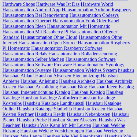
Hardware Shops
Hardware Was Ist Das
Hardware World
Hausautomation Android App
Hausautomation Arduino Raspberry
Hausautomation Bei Renovierung
Hausautomation Codesys
Hausautomation Ethernet
Hausautomation Funk Oder Kabel
Hausautomation Ideen
Hausautomation Mit Homematic
Hausautomation Mit Raspberry Pi
Hausautomation Offener
Standard
Hausautomation Ohne Cloud
Hausautomation Ohne
Internet
Hausautomation Open Source
Hausautomation Raspberry
Pi Homematic
Hausautomation Raspberry Software
Hausautomation Relais
Hausautomation Rolladensteuerung
Hausautomation Selber Machen
Hausautomation Software
Hausautomation Software Freeware
Hausautomation Synology
Hausautomation Systeme
Hausautomation Welches System
hausbau
Hausbau Ablauf
Hausbau Absetzen Eigennutzung
Hausbau
Anbieter
Hausbau Anleitung
Hausbau Architekt
Hausbau Architekt
Kosten
Hausbau Ausbildung
Hausbau Blog
Hausbau Ideen Katalog
Hausbau Inneneinrichtung Katalog
Hausbau Katalog
Hausbau
Kataloge
Hausbau Kataloge Anfordern
Hausbau Kataloge
Kostenlos
Hausbau Kataloge Landhausstil
Hausbau Kataloge
Online
Hausbau Kataloge Stadtvilla
Hausbau Kosten
Hausbau
Kosten Rechner
Hausbau Kredit
Hausbau Nebenkosten
Hausbau
Planen
Hausbau Preise
Hausbau Steuer Absetzen
Hausbau Was
Beachten
Hausbau Was Kann Ich Mir Leisten
Hausbau Welche
Heizung
Hausbau Welche Versicherungen
Hausbau Werkzeug
Hausbau Wie Lange
Hausbau Wie Viel Eigenkapital
Hausbau Wie