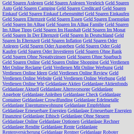
Geld Sparen Anlegen
Geld Sparen Anlegen Vergleich
Geld Sparen
Auto
Geld Sparen Camping
Geld Sparen Creditcard
Geld Sparen
Einkauf
Geld Sparen Einkauf Lebensmittel
Geld Sparen Einkaufen
Geld Sparen Elternzeit
Geld Sparen Essen
Geld Sparen Essensplan
Geld Sparen Im Alltag
Geld Sparen Im Alltag Familie
Geld Sparen
Im Alltag Tipps
Geld Sparen Im Haushalt
Geld Sparen Im Monat
Geld Sparen In Der Elternzeit
Geld Sparen In Deutschland
Geld
Sparen In Elternzeit
Geld Sparen Inflation
Geld Sparen Oder
Anlegen
Geld Sparen Oder Ausgeben
Geld Sparen Oder Gold
Kaufen
Geld Sparen Oder Investieren
Geld Sparen Ohne Bank
Geld Sparen Ohne Negativzinsen
Geld Sparen Ohne Sparbuch
Geld Sparen Online
Geld Sparen Online Shopping
Geld Verdienen
Met Online Reclame
Geld Verdienen Mit Online Werbung
Geld
Verdienen Online Ideen
Geld Verdienen Online Review
Geld
Verdienen Online Website
Geld Verdienen Online Werbung
Geld
Verdienen Online Wie
Geldanlage Aktien
Geldanlage Aktienfonds
Geldanlage Aktuell
Geldanlage Altersvorsorge
Geldanlage
Angebote
Geldanlage Anleihen
Geldanlage Check
Geldanlage
Container
Geldanlage Crowdfunding
Geldanlage Edelmetalle
Geldanlage Eigentumswohnung
Geldanlage Empfehlung
Geldanlage Erneuerbare Energien
Geldanlage Erneuerbare Energien
Finanztest
Geldanlage Ethisch
Geldanlage Ohne Steuern
Geldanlage Online
Geldanlage Optionen
Geldanlage Rechner
Geldanlage Rendite
Geldanlage Rente
Geldanlage
Rentenversicherung
Geldanlage Rentner
Geldanlage Roboter