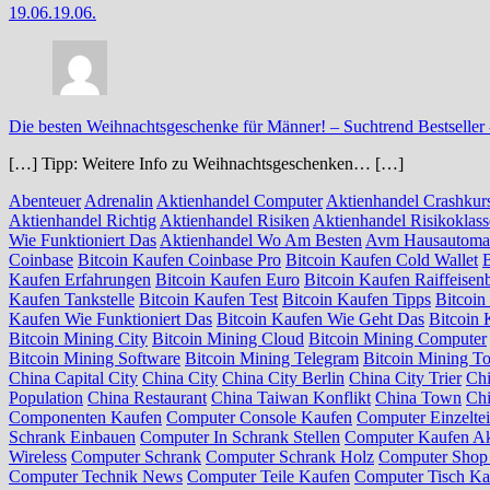
19.06.
19.06.
Die besten Weihnachtsgeschenke für Männer! – Suchtrend Bestseller
[…] Tipp: Weitere Info zu Weihnachtsgeschenken… […]
Abenteuer
Adrenalin
Aktienhandel Computer
Aktienhandel Crashkur
Aktienhandel Richtig
Aktienhandel Risiken
Aktienhandel Risikoklas
Wie Funktioniert Das
Aktienhandel Wo Am Besten
Avm Hausautoma
Coinbase
Bitcoin Kaufen Coinbase Pro
Bitcoin Kaufen Cold Wallet
Kaufen Erfahrungen
Bitcoin Kaufen Euro
Bitcoin Kaufen Raiffeisen
Kaufen Tankstelle
Bitcoin Kaufen Test
Bitcoin Kaufen Tipps
Bitcoin
Kaufen Wie Funktioniert Das
Bitcoin Kaufen Wie Geht Das
Bitcoin 
Bitcoin Mining City
Bitcoin Mining Cloud
Bitcoin Mining Computer
Bitcoin Mining Software
Bitcoin Mining Telegram
Bitcoin Mining To
China Capital City
China City
China City Berlin
China City Trier
Ch
Population
China Restaurant
China Taiwan Konflikt
China Town
Chi
Componenten Kaufen
Computer Console Kaufen
Computer Einzelte
Schrank Einbauen
Computer In Schrank Stellen
Computer Kaufen Ak
Wireless
Computer Schrank
Computer Schrank Holz
Computer Sho
Computer Technik News
Computer Teile Kaufen
Computer Tisch Ka