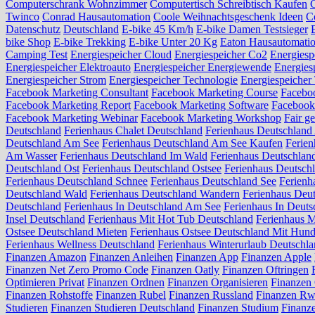
Computerschrank Wohnzimmer
Computertisch Schreibtisch Kaufen
C
Twinco
Conrad Hausautomation
Coole Weihnachtsgeschenk Ideen
C
Datenschutz
Deutschland
E-bike 45 Km/h
E-bike Damen Testsieger
bike Shop
E-bike Trekking
E-bike Unter 20 Kg
Eaton Hausautomati
Camping Test
Energiespeicher Cloud
Energiespeicher Co2
Energiesp
Energiespeicher Elektroauto
Energiespeicher Energiewende
Energies
Energiespeicher Strom
Energiespeicher Technologie
Energiespeicher
Facebook Marketing Consultant
Facebook Marketing Course
Facebo
Facebook Marketing Report
Facebook Marketing Software
Facebook 
Facebook Marketing Webinar
Facebook Marketing Workshop
Fair g
Deutschland
Ferienhaus Chalet Deutschland
Ferienhaus Deutschland 
Deutschland Am See
Ferienhaus Deutschland Am See Kaufen
Ferie
Am Wasser
Ferienhaus Deutschland Im Wald
Ferienhaus Deutschlan
Deutschland Ost
Ferienhaus Deutschland Ostsee
Ferienhaus Deutsch
Ferienhaus Deutschland Schnee
Ferienhaus Deutschland See
Ferienh
Deutschland Wald
Ferienhaus Deutschland Wandern
Ferienhaus Deu
Deutschland
Ferienhaus In Deutschland Am See
Ferienhaus In Deut
Insel Deutschland
Ferienhaus Mit Hot Tub Deutschland
Ferienhaus M
Ostsee Deutschland Mieten
Ferienhaus Ostsee Deutschland Mit Hun
Ferienhaus Wellness Deutschland
Ferienhaus Winterurlaub Deutschl
Finanzen Amazon
Finanzen Anleihen
Finanzen App
Finanzen Apple
Finanzen Net Zero Promo Code
Finanzen Oatly
Finanzen Oftringen
Optimieren Privat
Finanzen Ordnen
Finanzen Organisieren
Finanzen 
Finanzen Rohstoffe
Finanzen Rubel
Finanzen Russland
Finanzen R
Studieren
Finanzen Studieren Deutschland
Finanzen Studium
Finanz