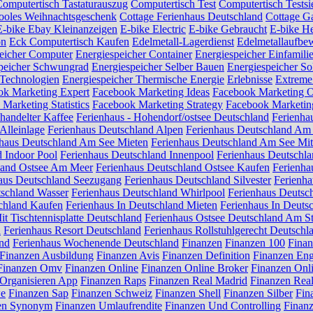
omputertisch Tastaturauszug
Computertisch Test
Computertisch Testsi
ooles Weihnachtsgeschenk
Cottage Ferienhaus Deutschland
Cottage G
E-bike Ebay Kleinanzeigen
E-bike Electric
E-bike Gebraucht
E-bike H
on
Eck Computertisch Kaufen
Edelmetall-Lagerdienst
Edelmetallaufbe
eicher Computer
Energiespeicher Container
Energiespeicher Einfamili
peicher Schwungrad
Energiespeicher Selber Bauen
Energiespeicher So
 Technologien
Energiespeicher Thermische Energie
Erlebnisse
Extreme
ok Marketing Expert
Facebook Marketing Ideas
Facebook Marketing O
Marketing Statistics
Facebook Marketing Strategy
Facebook Marketi
ehandelter Kaffee
Ferienhaus - Hohendorf/ostsee Deutschland
Ferienhau
Alleinlage
Ferienhaus Deutschland Alpen
Ferienhaus Deutschland Am
nhaus Deutschland Am See Mieten
Ferienhaus Deutschland Am See Mi
d Indoor Pool
Ferienhaus Deutschland Innenpool
Ferienhaus Deutschla
land Ostsee Am Meer
Ferienhaus Deutschland Ostsee Kaufen
Ferienha
aus Deutschland Seezugang
Ferienhaus Deutschland Silvester
Ferienha
tschland Wasser
Ferienhaus Deutschland Whirlpool
Ferienhaus Deutsc
schland Kaufen
Ferienhaus In Deutschland Mieten
Ferienhaus In Deuts
it Tischtennisplatte Deutschland
Ferienhaus Ostsee Deutschland Am S
d
Ferienhaus Resort Deutschland
Ferienhaus Rollstuhlgerecht Deutschl
and
Ferienhaus Wochenende Deutschland
Finanzen
Finanzen 100
Finan
Finanzen Ausbildung
Finanzen Avis
Finanzen Definition
Finanzen Eng
Finanzen Omv
Finanzen Online
Finanzen Online Broker
Finanzen Onl
Organisieren App
Finanzen Raps
Finanzen Real Madrid
Finanzen Rea
we
Finanzen Sap
Finanzen Schweiz
Finanzen Shell
Finanzen Silber
Fin
en Synonym
Finanzen Umlaufrendite
Finanzen Und Controlling
Finan