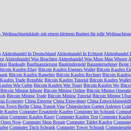
-
Weihnachtseinkäufe mit einem kleinem Budget für tolle Weihnachtsg
s
Aktienhandel In Deutschland
Aktienhandel In Echtzeit
Aktienhandel I
sen
Aktienhandel Was Beachten
Aktienhandel Was Muss Man Wissen
A
tion
Banksafe
Baufinanzierung
Baukindergeld
Bauunternehmer
Beste 
Bitcoin Kaufen Ebay
Bitcoin Kaufen Eigenes Wallet
Bitcoin Kaufen Ei
bank
Bitcoin Kaufen Ratgeber
Bitcoin Kaufen Rechner
Bitcoin Kaufen
 Kaufen Trade Republic
Bitcoin Kaufen Tutorial
Bitcoin Kaufen Wallet
Kaufen Wie Gehts
Bitcoin Kaufen Wie Teuer
Bitcoin Kaufen Wo
Bitc
Bitcoin Mining Iphone
Bitcoin Mining Online
Bitcoin Mining Operati
ols
Bitcoin Mining Trade
Bitcoin Mining Tutorial
Bitcoin Mining Ubu
ina Economy
China Einreise
China Einwohner
China Entwicklungshil
na Town Berlin
China Transit Visa
Chinesischen Garten Anlegen
Cold
ile Kaufen
Computer Ersatzteile Kaufen
Computer Im Schrank
Compute
tion
Computer Kaufen Razer
Computer Kaufen Test
Computer Kaufen
p Open Now
Computer Shop Repair
Computer Tablet Kaufen
Computer
ufen
Computer Tisch Schrank
Computer Tower Schrank
Computerarbe