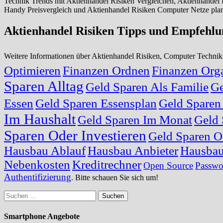
Technik Trends mit Aktienhandel Risiken Vergleichen, Aktienhandel
Handy Preisvergleich und Aktienhandel Risiken Computer Netze plan
Aktienhandel Risiken Tipps und Empfehl
Weitere Informationen über Aktienhandel Risiken, Computer Techn
Optimieren
Finanzen Ordnen
Finanzen Orga
Sparen Alltag
Geld Sparen Als Familie
Ge
Essen
Geld Sparen Essensplan
Geld Sparen
Im Haushalt
Geld Sparen Im Monat
Geld 
Sparen Oder Investieren
Geld Sparen O
Hausbau Ablauf
Hausbau Anbieter
Hausbau
Nebenkosten
Kreditrechner
Open Source
Passwo
Authentifizierung
. Bitte schauen Sie sich um!
Suchen
nach:
Smartphone Angebote