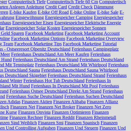
eger
Computertisch Tiefe
Computertisch Tiefe 60 Cm
Computertisch
arten Anlegen Anleitung
Credit Card
Credit Check
Dämmung
erren
E-bike Kaufen
E-bike Off Road
E-bike Online
E-bike Sale
E-
wahrung
Eingewöhnung
Energiespeicher Camping
Energiespeicher
enhaus
Energiespeicher Eisen
Energiespeicher Elektrische Energie
lar
Energiespeicher Solar Kosten
Energiespeicher Sonnen
 Geld Sparen
Facebook Marketing
Facebook Marketing Account
nline
Facebook Marketing Options
Facebook Marketing Overview
ng Team
Facebook Marketing Tips
Facebook Marketing Tutorial
s - Ostseeresort Olpenitz Deutschland
Ferienhaus Campingplatz
 Meer
Ferienhaus Deutschland Am Meer Kaufen
Ferienhaus
t Hund
Ferienhaus Deutschland Am Strand
Ferienhaus Deutschland
nd Mit Tennisplatz
Ferienhaus Deutschland Mit Whirlpool
Ferienhaus
us Deutschland Sauna
Ferienhaus Deutschland Sauna Whirlpool
us Deutschland Skigebiet
Ferienhaus Deutschland Strand
Ferienhaus
hland Winter
Ferienhaus Hot Tub Deutschland
Ferienhaus In
chland Mit Hund
Ferienhaus In Deutschland Mit Pool
Ferienhaus
trand
Ferienhaus Ostsee Deutschland Direkt Am Strand
Ferienhaus
and
Ferienhaus Suche Deutschland
Ferienhaus Suchen Deutschland
zen Adidas
Finanzen Aktien
Finanzen Alibaba
Finanzen Allianz
lisch
Finanzen Net
Finanzen Net Broker
Finanzen Net Zero
ine Kurse
Finanzen Onvista
Finanzen Optimieren
Finanzen
ltime
Finanzen Rechner
Finanzen Reddit
Finanzen Rheinmetall
anzen Sind Weiblich
Finanzen Smi
Finanzen Spanisch
Finanzen
zen Und Controlling Aufgaben
Finanzen Und Steuern
Finanzen Und