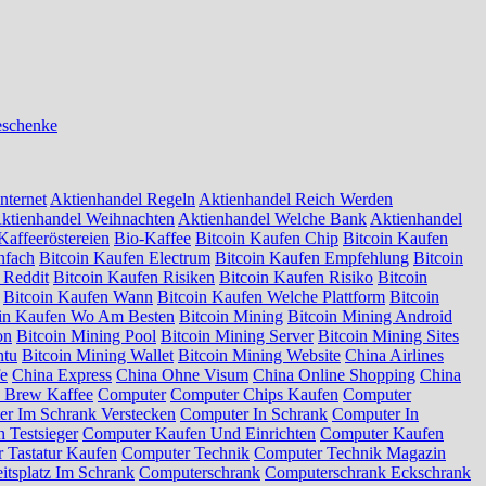
eschenke
nternet
Aktienhandel Regeln
Aktienhandel Reich Werden
ktienhandel Weihnachten
Aktienhandel Welche Bank
Aktienhandel
Kaffeeröstereien
Bio-Kaffee
Bitcoin Kaufen Chip
Bitcoin Kaufen
nfach
Bitcoin Kaufen Electrum
Bitcoin Kaufen Empfehlung
Bitcoin
 Reddit
Bitcoin Kaufen Risiken
Bitcoin Kaufen Risiko
Bitcoin
Bitcoin Kaufen Wann
Bitcoin Kaufen Welche Plattform
Bitcoin
oin Kaufen Wo Am Besten
Bitcoin Mining
Bitcoin Mining Android
on
Bitcoin Mining Pool
Bitcoin Mining Server
Bitcoin Mining Sites
ntu
Bitcoin Mining Wallet
Bitcoin Mining Website
China Airlines
fe
China Express
China Ohne Visum
China Online Shopping
China
 Brew Kaffee
Computer
Computer Chips Kaufen
Computer
r Im Schrank Verstecken
Computer In Schrank
Computer In
 Testsieger
Computer Kaufen Und Einrichten
Computer Kaufen
 Tastatur Kaufen
Computer Technik
Computer Technik Magazin
itsplatz Im Schrank
Computerschrank
Computerschrank Eckschrank