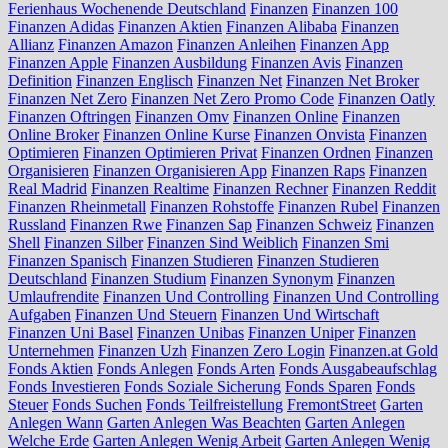
Ferienhaus Wochenende Deutschland
Finanzen
Finanzen 100
Finanzen Adidas
Finanzen Aktien
Finanzen Alibaba
Finanzen
Allianz
Finanzen Amazon
Finanzen Anleihen
Finanzen App
Finanzen Apple
Finanzen Ausbildung
Finanzen Avis
Finanzen
Definition
Finanzen Englisch
Finanzen Net
Finanzen Net Broker
Finanzen Net Zero
Finanzen Net Zero Promo Code
Finanzen Oatly
Finanzen Oftringen
Finanzen Omv
Finanzen Online
Finanzen
Online Broker
Finanzen Online Kurse
Finanzen Onvista
Finanzen
Optimieren
Finanzen Optimieren Privat
Finanzen Ordnen
Finanzen
Organisieren
Finanzen Organisieren App
Finanzen Raps
Finanzen
Real Madrid
Finanzen Realtime
Finanzen Rechner
Finanzen Reddit
Finanzen Rheinmetall
Finanzen Rohstoffe
Finanzen Rubel
Finanzen
Russland
Finanzen Rwe
Finanzen Sap
Finanzen Schweiz
Finanzen
Shell
Finanzen Silber
Finanzen Sind Weiblich
Finanzen Smi
Finanzen Spanisch
Finanzen Studieren
Finanzen Studieren
Deutschland
Finanzen Studium
Finanzen Synonym
Finanzen
Umlaufrendite
Finanzen Und Controlling
Finanzen Und Controlling
Aufgaben
Finanzen Und Steuern
Finanzen Und Wirtschaft
Finanzen Uni Basel
Finanzen Unibas
Finanzen Uniper
Finanzen
Unternehmen
Finanzen Uzh
Finanzen Zero Login
Finanzen.at Gold
Fonds Aktien
Fonds Anlegen
Fonds Arten
Fonds Ausgabeaufschlag
Fonds Investieren
Fonds Soziale Sicherung
Fonds Sparen
Fonds
Steuer
Fonds Suchen
Fonds Teilfreistellung
FremontStreet
Garten
Anlegen Wann
Garten Anlegen Was Beachten
Garten Anlegen
Welche Erde
Garten Anlegen Wenig Arbeit
Garten Anlegen Wenig