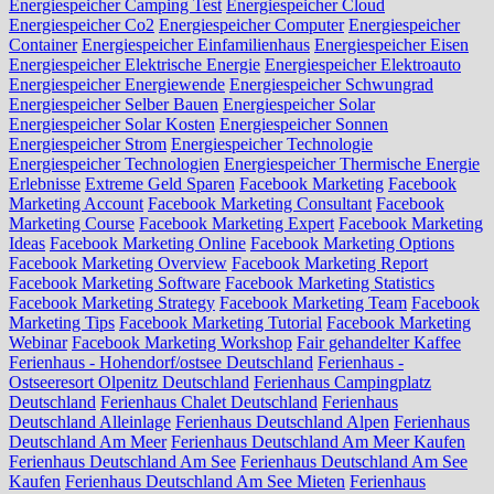
Energiespeicher Camping Test
Energiespeicher Cloud
Energiespeicher Co2
Energiespeicher Computer
Energiespeicher
Container
Energiespeicher Einfamilienhaus
Energiespeicher Eisen
Energiespeicher Elektrische Energie
Energiespeicher Elektroauto
Energiespeicher Energiewende
Energiespeicher Schwungrad
Energiespeicher Selber Bauen
Energiespeicher Solar
Energiespeicher Solar Kosten
Energiespeicher Sonnen
Energiespeicher Strom
Energiespeicher Technologie
Energiespeicher Technologien
Energiespeicher Thermische Energie
Erlebnisse
Extreme Geld Sparen
Facebook Marketing
Facebook
Marketing Account
Facebook Marketing Consultant
Facebook
Marketing Course
Facebook Marketing Expert
Facebook Marketing
Ideas
Facebook Marketing Online
Facebook Marketing Options
Facebook Marketing Overview
Facebook Marketing Report
Facebook Marketing Software
Facebook Marketing Statistics
Facebook Marketing Strategy
Facebook Marketing Team
Facebook
Marketing Tips
Facebook Marketing Tutorial
Facebook Marketing
Webinar
Facebook Marketing Workshop
Fair gehandelter Kaffee
Ferienhaus - Hohendorf/ostsee Deutschland
Ferienhaus -
Ostseeresort Olpenitz Deutschland
Ferienhaus Campingplatz
Deutschland
Ferienhaus Chalet Deutschland
Ferienhaus
Deutschland Alleinlage
Ferienhaus Deutschland Alpen
Ferienhaus
Deutschland Am Meer
Ferienhaus Deutschland Am Meer Kaufen
Ferienhaus Deutschland Am See
Ferienhaus Deutschland Am See
Kaufen
Ferienhaus Deutschland Am See Mieten
Ferienhaus