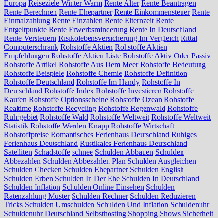
Europa
Reiseziele Winter Warm
Rente Alter
Rente Beantragen
Rente Berechnen
Rente Ehepartner
Rente Einkommensteuer
Rente
Einmalzahlung
Rente Einzahlen
Rente Elternzeit
Rente
Entgeltpunkte
Rente Erwerbsminderung
Rente In Deutschland
Rente Versteuern
Risikolebensversicherung Im Vergleich
Rittal
Computerschrank
Rohstoffe Aktien
Rohstoffe Aktien
Empfehlungen
Rohstoffe Aktien Liste
Rohstoffe Aktiv Oder Passiv
Rohstoffe Artikel
Rohstoffe Aus Dem Meer
Rohstoffe Bedeutung
Rohstoffe Beispiele
Rohstoffe Chemie
Rohstoffe Definition
Rohstoffe Deutschland
Rohstoffe Im Handy
Rohstoffe In
Deutschland
Rohstoffe Index
Rohstoffe Investieren
Rohstoffe
Kaufen
Rohstoffe Optionsscheine
Rohstoffe Ozean
Rohstoffe
Realtime
Rohstoffe Recycling
Rohstoffe Regenwald
Rohstoffe
Ruhrgebiet
Rohstoffe Wald
Rohstoffe Weltweit
Rohstoffe Weltweit
Statistik
Rohstoffe Werden Knapp
Rohstoffe Wirtschaft
Rohstoffpreise
Romantisches Ferienhaus Deutschland
Ruhiges
Ferienhaus Deutschland
Rustikales Ferienhaus Deutschland
Satelliten
Schadstoffe
schnee
Schulden Abbauen
Schulden
Abbezahlen
Schulden Abbezahlen Plan
Schulden Ausgleichen
Schulden Checken
Schulden Ehepartner
Schulden English
Schulden Erben
Schulden In Der Ehe
Schulden In Deutschland
Schulden Inflation
Schulden Online Einsehen
Schulden
Ratenzahlung Muster
Schulden Rechner
Schulden Reduzieren
Tricks
Schulden Umschulden
Schulden Und Inflation
Schuldenuhr
Schuldenuhr Deutschland
Selbsthosting
Shopping
Shows
Sicherheit