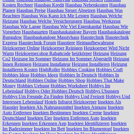
Kosten Rechner
Hausbau Kredit
Hausbau Nebenkosten
Hausbau
Planen
Hausbau Preise
Hausbau Steuer Absetzen
Hausbau Was
Beachten
Hausbau Was Kann Ich Mir Leisten
Hausbau Welche
Heizung
Hausbau Welche Versicherungen
Hausbau Werkzeug
Hausbau Wie Lange
Hausbau Wie Viel Eigenkapital
Hausbau Wie
Vorgehen
Hausbauarten
Hausbaukataloge Bayern
Hausbaukataloge
Bungalow
Hausbaukataloge Massivhaus
Haustechnik
Haustechnik
Express
Haustechnik Forum
Haustiere
Heimaufbewahrung
Heizkoerper Online
Heizkoerper Reinigen
Heizkoerper Wird Nicht
Warm
Heizkoerper.shop Rabattcode
heizkörper
Heizung
Heizung
Co2
Heizung Im Sommer
Heizung Im Sommer Abgestellt
Heizung
Innen Reinigen
Heizung Installateur
Heizung Installieren
Heizung
Installieren Kosten
HighRoller
Hobbies Cooking
Hobbies Craft
Hobbies Ideas
Hobbies Ideen
Hobbies In Deutsch
Hobbies In
Deutschland
Hobbies Online
Hobbies Shop
Hobbies That Make
Money
Hobbies Uebung
Hobbies Worksheet
Hobbys Im
Lebenslauf
Hobbys Oder Hobbies Deutsch
Hobbys Ubungen
Hobbys Um Freunde Zu Finden
Hobbys Und Freizeit
Hobbys Und
Interessen Lebenslauf
Hotels
Infrarot Heizkoerper
Insekten Als
Haustier
Insekten Als Nahrungsmittel
Insekten Atmung
Insekten
Auto Entfernen
Insekten Bestimmen
Insekten Creme
Insekten
Deutschland
Insekten Eier
Insekten Entfernen Auto
Insekten
Erkennen
Insekten Erkennen App
Insekten Identifizieren
Insekten
Im Badezimmer
Insekten Im Bett
Insekten Im Blumentopf
Insekten