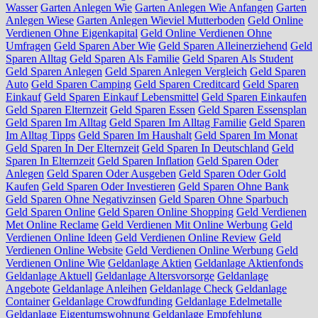
Wasser
Garten Anlegen Wie
Garten Anlegen Wie Anfangen
Garten
Anlegen Wiese
Garten Anlegen Wieviel Mutterboden
Geld Online
Verdienen Ohne Eigenkapital
Geld Online Verdienen Ohne
Umfragen
Geld Sparen Aber Wie
Geld Sparen Alleinerziehend
Geld
Sparen Alltag
Geld Sparen Als Familie
Geld Sparen Als Student
Geld Sparen Anlegen
Geld Sparen Anlegen Vergleich
Geld Sparen
Auto
Geld Sparen Camping
Geld Sparen Creditcard
Geld Sparen
Einkauf
Geld Sparen Einkauf Lebensmittel
Geld Sparen Einkaufen
Geld Sparen Elternzeit
Geld Sparen Essen
Geld Sparen Essensplan
Geld Sparen Im Alltag
Geld Sparen Im Alltag Familie
Geld Sparen
Im Alltag Tipps
Geld Sparen Im Haushalt
Geld Sparen Im Monat
Geld Sparen In Der Elternzeit
Geld Sparen In Deutschland
Geld
Sparen In Elternzeit
Geld Sparen Inflation
Geld Sparen Oder
Anlegen
Geld Sparen Oder Ausgeben
Geld Sparen Oder Gold
Kaufen
Geld Sparen Oder Investieren
Geld Sparen Ohne Bank
Geld Sparen Ohne Negativzinsen
Geld Sparen Ohne Sparbuch
Geld Sparen Online
Geld Sparen Online Shopping
Geld Verdienen
Met Online Reclame
Geld Verdienen Mit Online Werbung
Geld
Verdienen Online Ideen
Geld Verdienen Online Review
Geld
Verdienen Online Website
Geld Verdienen Online Werbung
Geld
Verdienen Online Wie
Geldanlage Aktien
Geldanlage Aktienfonds
Geldanlage Aktuell
Geldanlage Altersvorsorge
Geldanlage
Angebote
Geldanlage Anleihen
Geldanlage Check
Geldanlage
Container
Geldanlage Crowdfunding
Geldanlage Edelmetalle
Geldanlage Eigentumswohnung
Geldanlage Empfehlung