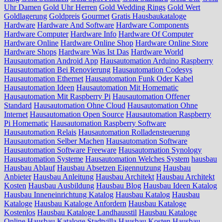
Uhr Damen
Gold Uhr Herren
Gold Wedding Rings
Gold Wert
Goldlagerung
Goldpreis
Gourmet
Gratis Hausbaukataloge
Hardware
Hardware And Software
Hardware Components
Hardware Computer
Hardware Info
Hardware Of Computer
Hardware Online
Hardware Online Shop
Hardware Online Store
Hardware Shops
Hardware Was Ist Das
Hardware World
Hausautomation Android App
Hausautomation Arduino Raspberry
Hausautomation Bei Renovierung
Hausautomation Codesys
Hausautomation Ethernet
Hausautomation Funk Oder Kabel
Hausautomation Ideen
Hausautomation Mit Homematic
Hausautomation Mit Raspberry Pi
Hausautomation Offener
Standard
Hausautomation Ohne Cloud
Hausautomation Ohne
Internet
Hausautomation Open Source
Hausautomation Raspberry
Pi Homematic
Hausautomation Raspberry Software
Hausautomation Relais
Hausautomation Rolladensteuerung
Hausautomation Selber Machen
Hausautomation Software
Hausautomation Software Freeware
Hausautomation Synology
Hausautomation Systeme
Hausautomation Welches System
hausbau
Hausbau Ablauf
Hausbau Absetzen Eigennutzung
Hausbau
Anbieter
Hausbau Anleitung
Hausbau Architekt
Hausbau Architekt
Kosten
Hausbau Ausbildung
Hausbau Blog
Hausbau Ideen Katalog
Hausbau Inneneinrichtung Katalog
Hausbau Katalog
Hausbau
Kataloge
Hausbau Kataloge Anfordern
Hausbau Kataloge
Kostenlos
Hausbau Kataloge Landhausstil
Hausbau Kataloge
Online
Hausbau Kataloge Stadtvilla
Hausbau Kosten
Hausbau