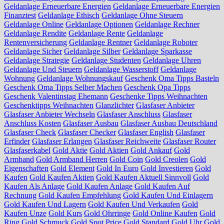
Geldanlage Erneuerbare Energien
Geldanlage Erneuerbare Energien
Finanztest
Geldanlage Ethisch
Geldanlage Ohne Steuern
Geldanlage Online
Geldanlage Optionen
Geldanlage Rechner
Geldanlage Rendite
Geldanlage Rente
Geldanlage
Rentenversicherung
Geldanlage Rentner
Geldanlage Roboter
Geldanlage Sicher
Geldanlage Silber
Geldanlage Sparkasse
Geldanlage Strategie
Geldanlage Studenten
Geldanlage Uhren
Geldanlage Und Steuern
Geldanlage Wasserstoff
Geldanlage
Wohnung
Geldanlage Wohnungskauf
Geschenk Oma Tipps Basteln
Geschenk Oma Tipps Selber Machen
Geschenk Opa Tipps
Geschenk Valentinstag Ehemann
Geschenke Tipps Weihnachten
Geschenktipps Weihnachten
Glanzlichter
Glasfaser Anbieter
Glasfaser Anbieter Wechseln
Glasfaser Anschluss
Glasfaser
Anschluss Kosten
Glasfaser Ausbau
Glasfaser Ausbau Deutschland
Glasfaser Check
Glasfaser Checker
Glasfaser English
Glasfaser
Erfinder
Glasfaser Erlangen
Glasfaser Reichweite
Glasfaser Router
Glasfaserkabel
Gold Aktie
Gold Aktien
Gold Ankauf
Gold
Armband
Gold Armband Herren
Gold Coin
Gold Creolen
Gold
Eigenschaften
Gold Element
Gold In Euro
Gold Investieren
Gold
Kaufen
Gold Kaufen Aktien
Gold Kaufen Aktuell Sinnvoll
Gold
Kaufen Als Anlage
Gold Kaufen Anlage
Gold Kaufen Auf
Rechnung
Gold Kaufen Empfehlung
Gold Kaufen Und Einlagern
Gold Kaufen Und Lagern
Gold Kaufen Und Verkaufen
Gold
Kaufen Unze
Gold Kurs
Gold Ohrringe
Gold Online Kaufen
Gold
Ring
Gold Schmuck
Gold Spot Price
Gold Standard
Gold Uhr
Gold