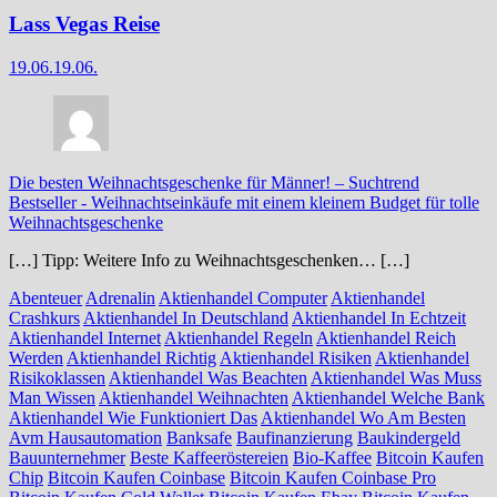
Lass Vegas Reise
19.06.
19.06.
Die besten Weihnachtsgeschenke für Männer! – Suchtrend
Bestseller
-
Weihnachtseinkäufe mit einem kleinem Budget für tolle
Weihnachtsgeschenke
[…] Tipp: Weitere Info zu Weihnachtsgeschenken… […]
Abenteuer
Adrenalin
Aktienhandel Computer
Aktienhandel
Crashkurs
Aktienhandel In Deutschland
Aktienhandel In Echtzeit
Aktienhandel Internet
Aktienhandel Regeln
Aktienhandel Reich
Werden
Aktienhandel Richtig
Aktienhandel Risiken
Aktienhandel
Risikoklassen
Aktienhandel Was Beachten
Aktienhandel Was Muss
Man Wissen
Aktienhandel Weihnachten
Aktienhandel Welche Bank
Aktienhandel Wie Funktioniert Das
Aktienhandel Wo Am Besten
Avm Hausautomation
Banksafe
Baufinanzierung
Baukindergeld
Bauunternehmer
Beste Kaffeeröstereien
Bio-Kaffee
Bitcoin Kaufen
Chip
Bitcoin Kaufen Coinbase
Bitcoin Kaufen Coinbase Pro