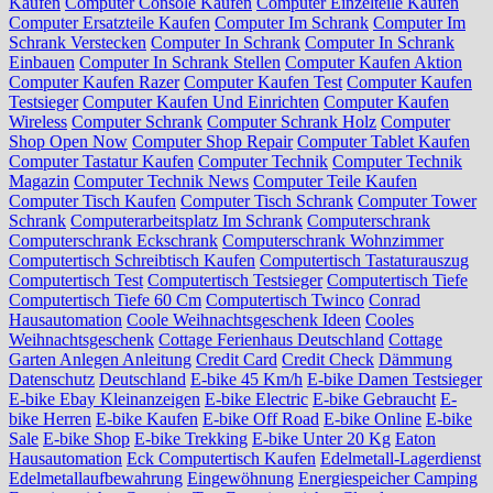
Kaufen
Computer Console Kaufen
Computer Einzelteile Kaufen
Computer Ersatzteile Kaufen
Computer Im Schrank
Computer Im
Schrank Verstecken
Computer In Schrank
Computer In Schrank
Einbauen
Computer In Schrank Stellen
Computer Kaufen Aktion
Computer Kaufen Razer
Computer Kaufen Test
Computer Kaufen
Testsieger
Computer Kaufen Und Einrichten
Computer Kaufen
Wireless
Computer Schrank
Computer Schrank Holz
Computer
Shop Open Now
Computer Shop Repair
Computer Tablet Kaufen
Computer Tastatur Kaufen
Computer Technik
Computer Technik
Magazin
Computer Technik News
Computer Teile Kaufen
Computer Tisch Kaufen
Computer Tisch Schrank
Computer Tower
Schrank
Computerarbeitsplatz Im Schrank
Computerschrank
Computerschrank Eckschrank
Computerschrank Wohnzimmer
Computertisch Schreibtisch Kaufen
Computertisch Tastaturauszug
Computertisch Test
Computertisch Testsieger
Computertisch Tiefe
Computertisch Tiefe 60 Cm
Computertisch Twinco
Conrad
Hausautomation
Coole Weihnachtsgeschenk Ideen
Cooles
Weihnachtsgeschenk
Cottage Ferienhaus Deutschland
Cottage
Garten Anlegen Anleitung
Credit Card
Credit Check
Dämmung
Datenschutz
Deutschland
E-bike 45 Km/h
E-bike Damen Testsieger
E-bike Ebay Kleinanzeigen
E-bike Electric
E-bike Gebraucht
E-
bike Herren
E-bike Kaufen
E-bike Off Road
E-bike Online
E-bike
Sale
E-bike Shop
E-bike Trekking
E-bike Unter 20 Kg
Eaton
Hausautomation
Eck Computertisch Kaufen
Edelmetall-Lagerdienst
Edelmetallaufbewahrung
Eingewöhnung
Energiespeicher Camping