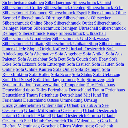
Sicherheitsmaßnahmen
Silberlagerung
Silberschmuck Christ
Silberschmuck Collier
Silberschmuck Creolen
Silberschmuck Echt
Silberschmuck Erkennen
Silberschmuck Esprit
Silberschmuck Ohne
Stempel
Silberschmuck Ohrringe
Silberschmuck Ohrstecker
Silberschmuck Online Shop
Silberschmuck Outlet
Silberschmuck
Reinigen Natron
Silberschmuck Reinigen Ultraschall
Silberschmuck
Reiniger
Silberschmuck Ringe
Silberschmuck Ultraschall
Silberschmuck Umarbeiten
Silberschmuck Und Salzwasser
Silberschmuck Unikate
Silberschmuck Unikate Shop
Silberschmuck
Unterschiede
Single Origin Kaffee
Skiurlaub Oesterreich
Sofa
Abdeckung
Sofa Alternative
Sofa Angebote
Sofa Artikel
Sofa Aus
Paletten
Sofa Ausziehbar
Sofa Bett
Sofa Couch
Sofa Ebay
Sofa
Ecke
Sofa Ecksofa
Sofa Entsorgen
Sofa Esstisch
Sofa Kaufen
Sofa
Online
Sofa Online Kaufen
Sofa Outlet
Sofa Reinigen
Sofa
Relaxfunktion
Sofa Roller
Sofa Score
Sofa Status
Sofa Ueberzug
Sofa Und Sessel
Sofa Unterlage
sommer
Strip
Stromvergleich
Synchronisation
Teamverwaltung
Temperatur
Tiny Ferienhaus
Deutschland
tipps
Tolles Ferienhaus Deutschland
Traum Ferienhaus
Deutschland
Traum Ferienhaus Deutschland Mit Hund
Tui
Ferienhaus Deutschland Ostsee
Ummeldung
Umzug
Umzugsunternehmen
Unterhaltung
Urlaub
Urlaub Am See
Oesterreich
Urlaub Mit Kindern Oesterreich
Urlaub Oesterreich
Urlaub Oesterreich Aktuell
Urlaub Oesterreich Corona
Urlaub
Oesterreich See
Urlaub Oesterreich Tirol
Valentinstag Geschenk
Ehefrau
Valentinstag Geschenk Eltern
Valentinstag Geschenk