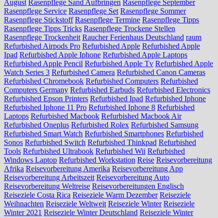
August
Rasenpflege Sand Aufbringen
Rasenpflege September
Rasenpflege Service
Rasenpflege Set
Rasenpflege Sommer
Rasenpflege Stickstoff
Rasenpflege Termine
Rasenpflege Tipps
Rasenpflege Tipps Tricks
Rasenpflege Trockene Stellen
Rasenpflege Trockenheit
Raucher Ferienhaus Deutschland
raum
Refurbished Airpods Pro
Refurbished Apple
Refurbished Apple
Ipad
Refurbished Apple Iphone
Refurbished Apple Laptops
Refurbished Apple Pencil
Refurbished Apple Tv
Refurbished Apple
Watch Series 3
Refurbished Camera
Refurbished Canon Cameras
Refurbished Chromebook
Refurbished Computers
Refurbished
Computers Germany
Refurbished Earbuds
Refurbished Electronics
Refurbished Epson Printers
Refurbished Ipad
Refurbished Iphone
Refurbished Iphone 11 Pro
Refurbished Iphone 8
Refurbished
Laptops
Refurbished Macbook
Refurbished Macbook Air
Refurbished Oneplus
Refurbished Rolex
Refurbished Samsung
Refurbished Smart Watch
Refurbished Smartphones
Refurbished
Sonos
Refurbished Switch
Refurbished Thinkpad
Refurbished
Tools
Refurbished Ultrabook
Refurbished Wii
Refurbished
Windows Laptop
Refurbished Workstation
Reise
Reisevorbereitung
Afrika
Reisevorbereitung Amerika
Reisevorbereitung App
Reisevorbereitung Arbeitszeit
Reisevorbereitung Auto
Reisevorbereitung Weltreise
Reisevorbereitungen Englisch
Reiseziele Costa Rica
Reiseziele Warm Dezember
Reiseziele
Weihnachten
Reiseziele Weltweit
Reiseziele Winter
Reiseziele
Winter 2021
Reiseziele Winter Deutschland
Reiseziele Winter