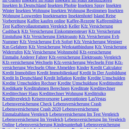
Im Garten
Insekten Im Haus
Insekten Im Haus Identifizieren
Insekten In Deutschland
Insekten Phobie
Insekten Spray
Insekten
Winter
Insekten Wohnung
Insekten Wohnung Bestimmen
Insekten
Wohnung Loswerden
Insektenarten
Insektenhotel
Island Reise
Vorbereitung
Kaffee kaufen online
Kaffee-Rezepte
Kaffeemühlen
Test
Kaffeevollautomaten Vergleich
Keller
Kfz Versicherung
Cashback
Kfz Versicherung Einkommensteuer
Kfz Versicherung
Einstufung
Kfz Versicherung Elektroauto
Kfz Versicherung Evb
Nummer
Kfz Versicherung Evb Sofort
Kfz Versicherung Weniger
Km Gefahren
Kfz Versicherung Werkstattbindung
Kfz Versicherung
Widerrufen
Kfz Versicherung Wohnmobil
Kfz-versicherung
Einmalig Anderer Fahrer
Kfz-versicherung Elektroauto Vergleich
Kfz-versicherung Wechseln
Kfz-versicherung Wechseln Frist
Kfz-
versicherung Wechseln Ohne Abmelden
Kinder
Kredit Calculator
Kredit Immobilien
Kredit Immobilienkauf
Kredit In Der Ausbildung
Kredit In Deutschland
Kredit Inflation
Kredite
Kredite Umschulden
Kredite Umschulden Rechner
Kredite Umschuldung
Kreditinstitut
Kreditkarte
Kreditrahmen Berechnen
Kreditrate
Kreditrechner
Kreditrechner Haus
Kreditrechner Wohnung
Kreditrisiko
Kreditvergleich
Krisenvorsorge
Lageroptionen
LasVegas
Lebensversicherung Check
Lebensversicherung Crash
Lebensversicherung Crash 2020
Lebensversicherung
Einmalzahlung Vergleich
Lebensversicherung Im Test Vergleich
Lebensversicherung Im Vergleich
Lebensversicherung Im Vergleich
Online
Lebensversicherung Kindesunterhalt
Lebensversicherung