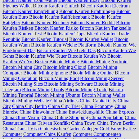
Bitcoin Kaufen Cold Wallet
Bitcoin Kaufen Ebay
Bitcoin Kaufen
Eigenes Wallet
Bitcoin Kaufen Einfach
Bitcoin Kaufen Electrum
Bitcoin Kaufen Empfehlung
Bitcoin Kaufen Erfahrungen
Bitcoin
Kaufen Euro
Bitcoin Kaufen Raiffeisenbank
Bitcoin Kaufen
Ratgeber
Bitcoin Kaufen Rechner
Bitcoin Kaufen Reddit
Bitcoin
Kaufen Risiken
Bitcoin Kaufen Risiko
Bitcoin Kaufen Tankstelle
Bitcoin Kaufen Test
Bitcoin Kaufen Tipps
Bitcoin Kaufen Trade
Republic
Bitcoin Kaufen Tutorial
Bitcoin Kaufen Wallet
Bitcoin
Kaufen Wann
Bitcoin Kaufen Welche Plattform
Bitcoin Kaufen Wie
Funktioniert Das
Bitcoin Kaufen Wie Geht Das
Bitcoin Kaufen Wie
Gehts
Bitcoin Kaufen Wie Teuer
Bitcoin Kaufen Wo
Bitcoin
Kaufen Wo Am Besten
Bitcoin Mining
Bitcoin Mining Android
Bitcoin Mining City
Bitcoin Mining Cloud
Bitcoin Mining
Computer
Bitcoin Mining Iphone
Bitcoin Mining Online
Bitcoin
Mining Operation
Bitcoin Mining Pool
Bitcoin Mining Server
Bitcoin Mining Sites
Bitcoin Mining Software
Bitcoin Mining
Telegram
Bitcoin Mining Tools
Bitcoin Mining Trade
Bitcoin
Mining Tutorial
Bitcoin Mining Ubuntu
Bitcoin Mining Wallet
Bitcoin Mining Website
China Airlines
China Capital City
China
City
China City Berlin
China City Trier
China Economy
China
Einreise
China Einwohner
China Entwicklungshilfe
China Express
China Ohne Visum
China Online Shopping
China Population
China
Restaurant
China Taiwan Konflikt
China Town
China Town Berlin
China Transit Visa
Chinesischen Garten Anlegen
Cold Brew Kaffee
Computer
Computer Chips Kaufen
Computer Componenten