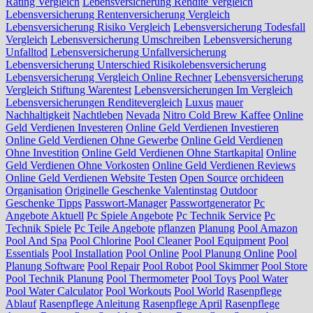
Rating Vergleich
Lebensversicherung Rendite Vergleich
Lebensversicherung Rentenversicherung Vergleich
Lebensversicherung Risiko Vergleich
Lebensversicherung Todesfall
Vergleich
Lebensversicherung Umschreiben
Lebensversicherung
Unfalltod
Lebensversicherung Unfallversicherung
Lebensversicherung Unterschied Risikolebensversicherung
Lebensversicherung Vergleich Online Rechner
Lebensversicherung
Vergleich Stiftung Warentest
Lebensversicherungen Im Vergleich
Lebensversicherungen Renditevergleich
Luxus
mauer
Nachhaltigkeit
Nachtleben
Nevada
Nitro Cold Brew Kaffee
Online
Geld Verdienen Investeren
Online Geld Verdienen Investieren
Online Geld Verdienen Ohne Gewerbe
Online Geld Verdienen
Ohne Investition
Online Geld Verdienen Ohne Startkapital
Online
Geld Verdienen Ohne Vorkosten
Online Geld Verdienen Reviews
Online Geld Verdienen Website Testen
Open Source
orchideen
Organisation
Originelle Geschenke Valentinstag
Outdoor
Geschenke Tipps
Passwort-Manager
Passwortgenerator
Pc
Angebote Aktuell
Pc Spiele Angebote
Pc Technik Service
Pc
Technik Spiele
Pc Teile Angebote
pflanzen
Planung
Pool Amazon
Pool And Spa
Pool Chlorine
Pool Cleaner
Pool Equipment
Pool
Essentials
Pool Installation
Pool Online
Pool Planung Online
Pool
Planung Software
Pool Repair
Pool Robot
Pool Skimmer
Pool Store
Pool Technik Planung
Pool Thermometer
Pool Toys
Pool Water
Pool Water Calculator
Pool Workouts
Pool World
Rasenpflege
Ablauf
Rasenpflege Anleitung
Rasenpflege April
Rasenpflege