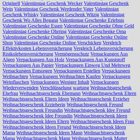
Originell
Valentinstag Geschenk Wecker
Valentinstag Geschenk
Wein
Valentinstag Geschenk Werdender Vater
Valentinstag
Geschenk Whisky
Valentinstag Geschenk Witzig
Valentinstag
Geschenk Wo Alles Begann
Valentinstag Geschenke Erlebnis
Valentinstag Geschenke Essen
Valentinstag Geschenke Ohne Geld
Valentinstag Geschenke Ohrring
Valentinstag Geschenke Oma
Valentinstag Geschenke Online
Valentinstag Geschenke Online
Shop
Valentinstag Geschenke Online Verschicken
Vergleich
Effektivkosten Lebensversicherung
Vergleich Lebensversicherung
Risikolebensversicherung
Vermögensschutz
Verpackungen Aus
Algen
Verpackungen Aus Holz
Verpackungen Aus Kunststoff
Verpackungen Aus Papier
Verpackungen Einweg Und Mehrweg
Verpackungen Entsorgen
Verpackungen Erstellen
Verpackungen
Weihnachten
Verpackungen Weihnachten Kaufen
Verpackungen
Weinflaschen
Verpackungen Weniger Inhalt
Verpackungen
Wiederverwenden
Verschlüsselung
wartung
Weihnachtsgeschenk
Ehefrau
Weihnachtsgeschenk Ehemann
Weihnachtsgeschenk Eltern
Weihnachtsgeschenk Eltern Ideen
Weihnachtsgeschenk Erzieher
Weihnachtsgeschenk Erzieherin
Weihnachtsgeschenk Freund
Weihnachtsgeschenk Freundin
Weihnachtsgeschenk Idee Freund
Weihnachtsgeschenk Idee Freundin
Weihnachtsgeschenk Ideen
Weihnachtsgeschenk Ideen Eltern
Weihnachtsgeschenk Ideen Frau
Weihnachtsgeschenk Ideen Freund
Weihnachtsgeschenk Ideen
Mama
Weihnachtsgeschenk Ideen Mann
Weihnachtsgeschenk
Mama
Weihnachtsgeschenk Mann
Weihnachtsgeschenk Mutter