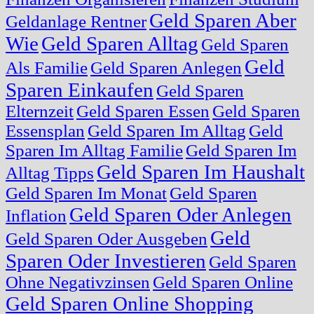
Geld Sparen Aber
Geldanlage Rentner
Wie
Geld Sparen Alltag
Geld Sparen
Geld
Als Familie
Geld Sparen Anlegen
Sparen Einkaufen
Geld Sparen
Elternzeit
Geld Sparen Essen
Geld Sparen
Essensplan
Geld Sparen Im Alltag
Geld
Sparen Im Alltag Familie
Geld Sparen Im
Geld Sparen Im Haushalt
Alltag Tipps
Geld Sparen Im Monat
Geld Sparen
Geld Sparen Oder Anlegen
Inflation
Geld
Geld Sparen Oder Ausgeben
Sparen Oder Investieren
Geld Sparen
Ohne Negativzinsen
Geld Sparen Online
Geld Sparen Online Shopping