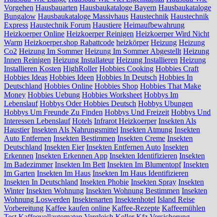
Vorgehen
Hausbauarten
Hausbaukataloge Bayern
Hausbaukataloge
Bungalow
Hausbaukataloge Massivhaus
Haustechnik
Haustechnik
Express
Haustechnik Forum
Haustiere
Heimaufbewahrung
Heizkoerper Online
Heizkoerper Reinigen
Heizkoerper Wird Nicht
Warm
Heizkoerper.shop Rabattcode
heizkörper
Heizung
Heizung
Co2
Heizung Im Sommer
Heizung Im Sommer Abgestellt
Heizung
Innen Reinigen
Heizung Installateur
Heizung Installieren
Heizung
Installieren Kosten
HighRoller
Hobbies Cooking
Hobbies Craft
Hobbies Ideas
Hobbies Ideen
Hobbies In Deutsch
Hobbies In
Deutschland
Hobbies Online
Hobbies Shop
Hobbies That Make
Money
Hobbies Uebung
Hobbies Worksheet
Hobbys Im
Lebenslauf
Hobbys Oder Hobbies Deutsch
Hobbys Ubungen
Hobbys Um Freunde Zu Finden
Hobbys Und Freizeit
Hobbys Und
Interessen Lebenslauf
Hotels
Infrarot Heizkoerper
Insekten Als
Haustier
Insekten Als Nahrungsmittel
Insekten Atmung
Insekten
Auto Entfernen
Insekten Bestimmen
Insekten Creme
Insekten
Deutschland
Insekten Eier
Insekten Entfernen Auto
Insekten
Erkennen
Insekten Erkennen App
Insekten Identifizieren
Insekten
Im Badezimmer
Insekten Im Bett
Insekten Im Blumentopf
Insekten
Im Garten
Insekten Im Haus
Insekten Im Haus Identifizieren
Insekten In Deutschland
Insekten Phobie
Insekten Spray
Insekten
Winter
Insekten Wohnung
Insekten Wohnung Bestimmen
Insekten
Wohnung Loswerden
Insektenarten
Insektenhotel
Island Reise
Vorbereitung
Kaffee kaufen online
Kaffee-Rezepte
Kaffeemühlen
Test
Kaffeevollautomaten Vergleich
Keller
Kfz Versicherung