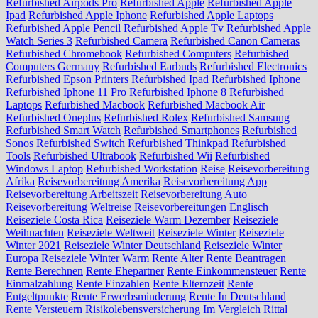
Refurbished Airpods Pro
Refurbished Apple
Refurbished Apple
Ipad
Refurbished Apple Iphone
Refurbished Apple Laptops
Refurbished Apple Pencil
Refurbished Apple Tv
Refurbished Apple
Watch Series 3
Refurbished Camera
Refurbished Canon Cameras
Refurbished Chromebook
Refurbished Computers
Refurbished
Computers Germany
Refurbished Earbuds
Refurbished Electronics
Refurbished Epson Printers
Refurbished Ipad
Refurbished Iphone
Refurbished Iphone 11 Pro
Refurbished Iphone 8
Refurbished
Laptops
Refurbished Macbook
Refurbished Macbook Air
Refurbished Oneplus
Refurbished Rolex
Refurbished Samsung
Refurbished Smart Watch
Refurbished Smartphones
Refurbished
Sonos
Refurbished Switch
Refurbished Thinkpad
Refurbished
Tools
Refurbished Ultrabook
Refurbished Wii
Refurbished
Windows Laptop
Refurbished Workstation
Reise
Reisevorbereitung
Afrika
Reisevorbereitung Amerika
Reisevorbereitung App
Reisevorbereitung Arbeitszeit
Reisevorbereitung Auto
Reisevorbereitung Weltreise
Reisevorbereitungen Englisch
Reiseziele Costa Rica
Reiseziele Warm Dezember
Reiseziele
Weihnachten
Reiseziele Weltweit
Reiseziele Winter
Reiseziele
Winter 2021
Reiseziele Winter Deutschland
Reiseziele Winter
Europa
Reiseziele Winter Warm
Rente Alter
Rente Beantragen
Rente Berechnen
Rente Ehepartner
Rente Einkommensteuer
Rente
Einmalzahlung
Rente Einzahlen
Rente Elternzeit
Rente
Entgeltpunkte
Rente Erwerbsminderung
Rente In Deutschland
Rente Versteuern
Risikolebensversicherung Im Vergleich
Rittal