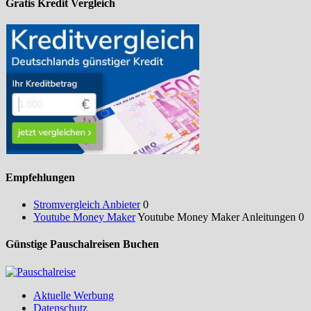
Gratis Kredit Vergleich
Empfehlungen
Stromvergleich Anbieter
0
Youtube Money Maker
Youtube Money Maker Anleitungen 0
Günstige Pauschalreisen Buchen
Aktuelle Werbung
Datenschutz