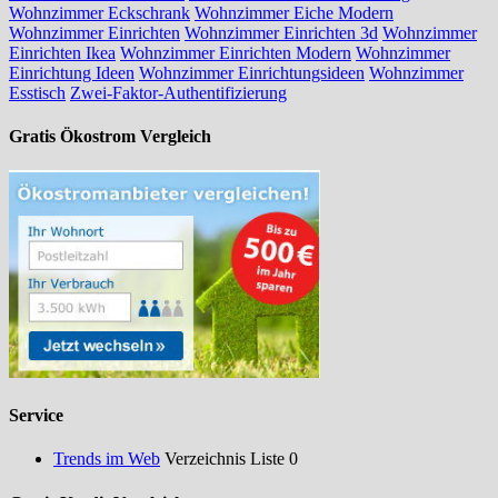
Wohnzimmer Eckschrank
Wohnzimmer Eiche Modern
Wohnzimmer Einrichten
Wohnzimmer Einrichten 3d
Wohnzimmer
Einrichten Ikea
Wohnzimmer Einrichten Modern
Wohnzimmer
Einrichtung Ideen
Wohnzimmer Einrichtungsideen
Wohnzimmer
Esstisch
Zwei-Faktor-Authentifizierung
Gratis Ökostrom Vergleich
Service
Trends im Web
Verzeichnis Liste 0