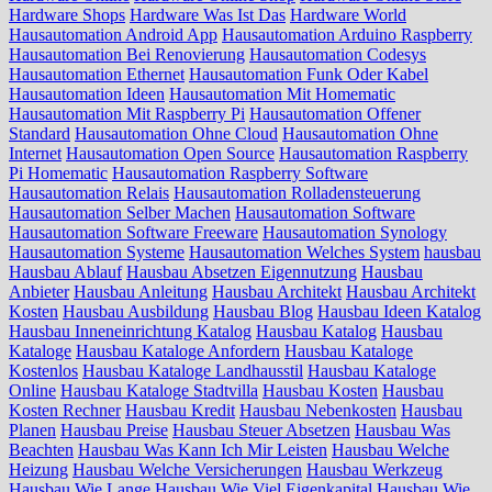
Hardware Shops
Hardware Was Ist Das
Hardware World
Hausautomation Android App
Hausautomation Arduino Raspberry
Hausautomation Bei Renovierung
Hausautomation Codesys
Hausautomation Ethernet
Hausautomation Funk Oder Kabel
Hausautomation Ideen
Hausautomation Mit Homematic
Hausautomation Mit Raspberry Pi
Hausautomation Offener
Standard
Hausautomation Ohne Cloud
Hausautomation Ohne
Internet
Hausautomation Open Source
Hausautomation Raspberry
Pi Homematic
Hausautomation Raspberry Software
Hausautomation Relais
Hausautomation Rolladensteuerung
Hausautomation Selber Machen
Hausautomation Software
Hausautomation Software Freeware
Hausautomation Synology
Hausautomation Systeme
Hausautomation Welches System
hausbau
Hausbau Ablauf
Hausbau Absetzen Eigennutzung
Hausbau
Anbieter
Hausbau Anleitung
Hausbau Architekt
Hausbau Architekt
Kosten
Hausbau Ausbildung
Hausbau Blog
Hausbau Ideen Katalog
Hausbau Inneneinrichtung Katalog
Hausbau Katalog
Hausbau
Kataloge
Hausbau Kataloge Anfordern
Hausbau Kataloge
Kostenlos
Hausbau Kataloge Landhausstil
Hausbau Kataloge
Online
Hausbau Kataloge Stadtvilla
Hausbau Kosten
Hausbau
Kosten Rechner
Hausbau Kredit
Hausbau Nebenkosten
Hausbau
Planen
Hausbau Preise
Hausbau Steuer Absetzen
Hausbau Was
Beachten
Hausbau Was Kann Ich Mir Leisten
Hausbau Welche
Heizung
Hausbau Welche Versicherungen
Hausbau Werkzeug
Hausbau Wie Lange
Hausbau Wie Viel Eigenkapital
Hausbau Wie