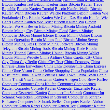
Bitcoin Kaufen Test
Bitcoin Kaufen Tipps
Bitcoin Kaufen Trade
Republic
Bitcoin Kaufen Tutorial
Bitcoin Kaufen Wallet
Bitcoin
Kaufen Wann
Bitcoin Kaufen Welche Plattform
Bitcoin Kaufen Wie
Funktioniert Das
Bitcoin Kaufen Wie Geht Das
Bitcoin Kaufen Wie
Gehts
Bitcoin Kaufen Wie Teuer
Bitcoin Kaufen Wo
Bitcoin
Kaufen Wo Am Besten
Bitcoin Mining
Bitcoin Mining Android
Bitcoin Mining City
Bitcoin Mining Cloud
Bitcoin Mining
Computer
Bitcoin Mining Iphone
Bitcoin Mining Online
Bitcoin
Mining Operation
Bitcoin Mining Pool
Bitcoin Mining Server
Bitcoin Mining Sites
Bitcoin Mining Software
Bitcoin Mining
Telegram
Bitcoin Mining Tools
Bitcoin Mining Trade
Bitcoin
Mining Tutorial
Bitcoin Mining Ubuntu
Bitcoin Mining Wallet
Bitcoin Mining Website
China Airlines
China Capital City
China
City
China City Berlin
China City Trier
China Economy
China
Einreise
China Einwohner
China Entwicklungshilfe
China Express
China Ohne Visum
China Online Shopping
China Population
China
Restaurant
China Taiwan Konflikt
China Town
China Town Berlin
China Transit Visa
Chinesischen Garten Anlegen
Cold Brew Kaffee
Computer
Computer Chips Kaufen
Computer Componenten
Kaufen
Computer Console Kaufen
Computer Einzelteile Kaufen
Computer Ersatzteile Kaufen
Computer Im Schrank
Computer Im
Schrank Verstecken
Computer In Schrank
Computer In Schrank
Einbauen
Computer In Schrank Stellen
Computer Kaufen Aktion
Computer Kaufen Razer
Computer Kaufen Test
Computer Kaufen