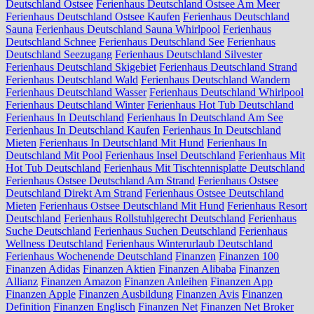
Deutschland Ostsee
Ferienhaus Deutschland Ostsee Am Meer
Ferienhaus Deutschland Ostsee Kaufen
Ferienhaus Deutschland
Sauna
Ferienhaus Deutschland Sauna Whirlpool
Ferienhaus
Deutschland Schnee
Ferienhaus Deutschland See
Ferienhaus
Deutschland Seezugang
Ferienhaus Deutschland Silvester
Ferienhaus Deutschland Skigebiet
Ferienhaus Deutschland Strand
Ferienhaus Deutschland Wald
Ferienhaus Deutschland Wandern
Ferienhaus Deutschland Wasser
Ferienhaus Deutschland Whirlpool
Ferienhaus Deutschland Winter
Ferienhaus Hot Tub Deutschland
Ferienhaus In Deutschland
Ferienhaus In Deutschland Am See
Ferienhaus In Deutschland Kaufen
Ferienhaus In Deutschland
Mieten
Ferienhaus In Deutschland Mit Hund
Ferienhaus In
Deutschland Mit Pool
Ferienhaus Insel Deutschland
Ferienhaus Mit
Hot Tub Deutschland
Ferienhaus Mit Tischtennisplatte Deutschland
Ferienhaus Ostsee Deutschland Am Strand
Ferienhaus Ostsee
Deutschland Direkt Am Strand
Ferienhaus Ostsee Deutschland
Mieten
Ferienhaus Ostsee Deutschland Mit Hund
Ferienhaus Resort
Deutschland
Ferienhaus Rollstuhlgerecht Deutschland
Ferienhaus
Suche Deutschland
Ferienhaus Suchen Deutschland
Ferienhaus
Wellness Deutschland
Ferienhaus Winterurlaub Deutschland
Ferienhaus Wochenende Deutschland
Finanzen
Finanzen 100
Finanzen Adidas
Finanzen Aktien
Finanzen Alibaba
Finanzen
Allianz
Finanzen Amazon
Finanzen Anleihen
Finanzen App
Finanzen Apple
Finanzen Ausbildung
Finanzen Avis
Finanzen
Definition
Finanzen Englisch
Finanzen Net
Finanzen Net Broker