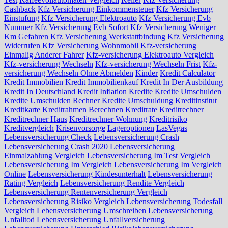
Cashback
Kfz Versicherung Einkommensteuer
Kfz Versicherung
Einstufung
Kfz Versicherung Elektroauto
Kfz Versicherung Evb
Nummer
Kfz Versicherung Evb Sofort
Kfz Versicherung Weniger
Km Gefahren
Kfz Versicherung Werkstattbindung
Kfz Versicherung
Widerrufen
Kfz Versicherung Wohnmobil
Kfz-versicherung
Einmalig Anderer Fahrer
Kfz-versicherung Elektroauto Vergleich
Kfz-versicherung Wechseln
Kfz-versicherung Wechseln Frist
Kfz-
versicherung Wechseln Ohne Abmelden
Kinder
Kredit Calculator
Kredit Immobilien
Kredit Immobilienkauf
Kredit In Der Ausbildung
Kredit In Deutschland
Kredit Inflation
Kredite
Kredite Umschulden
Kredite Umschulden Rechner
Kredite Umschuldung
Kreditinstitut
Kreditkarte
Kreditrahmen Berechnen
Kreditrate
Kreditrechner
Kreditrechner Haus
Kreditrechner Wohnung
Kreditrisiko
Kreditvergleich
Krisenvorsorge
Lageroptionen
LasVegas
Lebensversicherung Check
Lebensversicherung Crash
Lebensversicherung Crash 2020
Lebensversicherung
Einmalzahlung Vergleich
Lebensversicherung Im Test Vergleich
Lebensversicherung Im Vergleich
Lebensversicherung Im Vergleich
Online
Lebensversicherung Kindesunterhalt
Lebensversicherung
Rating Vergleich
Lebensversicherung Rendite Vergleich
Lebensversicherung Rentenversicherung Vergleich
Lebensversicherung Risiko Vergleich
Lebensversicherung Todesfall
Vergleich
Lebensversicherung Umschreiben
Lebensversicherung
Unfalltod
Lebensversicherung Unfallversicherung