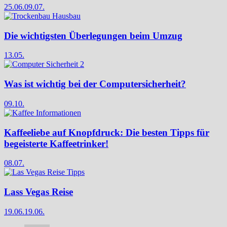
25.06.
09.07.
Die wichtigsten Überlegungen beim Umzug
13.05.
Was ist wichtig bei der Computersicherheit?
09.10.
Kaffeeliebe auf Knopfdruck: Die besten Tipps für
begeisterte Kaffeetrinker!
08.07.
Lass Vegas Reise
19.06.
19.06.