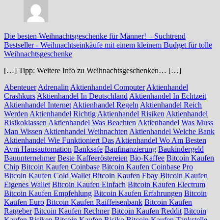
Die besten Weihnachtsgeschenke für Männer! – Suchtrend
Bestseller
-
Weihnachtseinkäufe mit einem kleinem Budget für tolle
Weihnachtsgeschenke
[…] Tipp: Weitere Info zu Weihnachtsgeschenken… […]
Abenteuer
Adrenalin
Aktienhandel Computer
Aktienhandel
Crashkurs
Aktienhandel In Deutschland
Aktienhandel In Echtzeit
Aktienhandel Internet
Aktienhandel Regeln
Aktienhandel Reich
Werden
Aktienhandel Richtig
Aktienhandel Risiken
Aktienhandel
Risikoklassen
Aktienhandel Was Beachten
Aktienhandel Was Muss
Man Wissen
Aktienhandel Weihnachten
Aktienhandel Welche Bank
Aktienhandel Wie Funktioniert Das
Aktienhandel Wo Am Besten
Avm Hausautomation
Banksafe
Baufinanzierung
Baukindergeld
Bauunternehmer
Beste Kaffeeröstereien
Bio-Kaffee
Bitcoin Kaufen
Chip
Bitcoin Kaufen Coinbase
Bitcoin Kaufen Coinbase Pro
Bitcoin Kaufen Cold Wallet
Bitcoin Kaufen Ebay
Bitcoin Kaufen
Eigenes Wallet
Bitcoin Kaufen Einfach
Bitcoin Kaufen Electrum
Bitcoin Kaufen Empfehlung
Bitcoin Kaufen Erfahrungen
Bitcoin
Kaufen Euro
Bitcoin Kaufen Raiffeisenbank
Bitcoin Kaufen
Ratgeber
Bitcoin Kaufen Rechner
Bitcoin Kaufen Reddit
Bitcoin
Kaufen Risiken
Bitcoin Kaufen Risiko
Bitcoin Kaufen Tankstelle