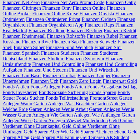
Finanzen Net Zero
Finanzen Net Zero Promo Code
Finanzen Oatly
Finanzen Oftringen
Finanzen Omv
Finanzen Online
Finanzen
Online Broker
Finanzen Online Kurse
Finanzen Onvista
Finanzen
Optimieren
Finanzen Optimieren Privat
Finanzen Ordnen
Finanzen
Organisieren
Finanzen Organisieren App
Finanzen Raps
Finanzen
Real Madrid
Finanzen Realtime
Finanzen Rechner
Finanzen Reddit
Finanzen Rheinmetall
Finanzen Rohstoffe
Finanzen Rubel
Finanzen
Russland
Finanzen Rwe
Finanzen Sap
Finanzen Schweiz
Finanzen
Shell
Finanzen Silber
Finanzen Sind Weiblich
Finanzen Smi
Finanzen Spanisch
Finanzen Studieren
Finanzen Studieren
Deutschland
Finanzen Studium
Finanzen Synonym
Finanzen
Umlaufrendite
Finanzen Und Controlling
Finanzen Und Controlling
Aufgaben
Finanzen Und Steuern
Finanzen Und Wirtschaft
Finanzen Uni Basel
Finanzen Unibas
Finanzen Uniper
Finanzen
Unternehmen
Finanzen Uzh
Finanzen Zero Login
Finanzen.at Gold
Fonds Aktien
Fonds Anlegen
Fonds Arten
Fonds Ausgabeaufschlag
Fonds Investieren
Fonds Soziale Sicherung
Fonds Sparen
Fonds
Steuer
Fonds Suchen
Fonds Teilfreistellung
FremontStreet
Garten
Anlegen Wann
Garten Anlegen Was Beachten
Garten Anlegen
Welche Erde
Garten Anlegen Wenig Arbeit
Garten Anlegen Wenig
Wasser
Garten Anlegen Wie
Garten Anlegen Wie Anfangen
Garten
Anlegen Wiese
Garten Anlegen Wieviel Mutterboden
Geld Online
Verdienen Ohne Eigenkapital
Geld Online Verdienen Ohne
Umfragen
Geld Sparen Aber Wie
Geld Sparen Alleinerziehend
Geld
Sparen Alltag
Geld Sparen Als Familie
Geld Sparen Als Student