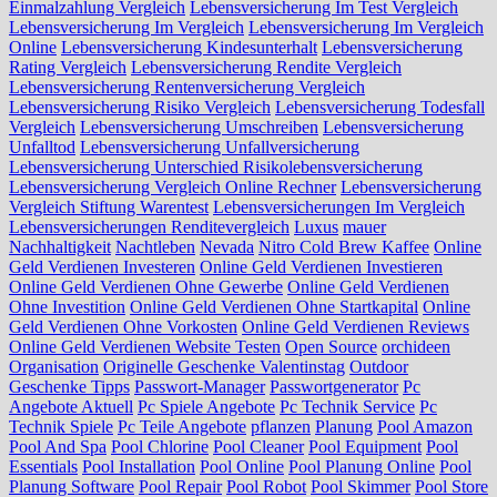
Einmalzahlung Vergleich
Lebensversicherung Im Test Vergleich
Lebensversicherung Im Vergleich
Lebensversicherung Im Vergleich
Online
Lebensversicherung Kindesunterhalt
Lebensversicherung
Rating Vergleich
Lebensversicherung Rendite Vergleich
Lebensversicherung Rentenversicherung Vergleich
Lebensversicherung Risiko Vergleich
Lebensversicherung Todesfall
Vergleich
Lebensversicherung Umschreiben
Lebensversicherung
Unfalltod
Lebensversicherung Unfallversicherung
Lebensversicherung Unterschied Risikolebensversicherung
Lebensversicherung Vergleich Online Rechner
Lebensversicherung
Vergleich Stiftung Warentest
Lebensversicherungen Im Vergleich
Lebensversicherungen Renditevergleich
Luxus
mauer
Nachhaltigkeit
Nachtleben
Nevada
Nitro Cold Brew Kaffee
Online
Geld Verdienen Investeren
Online Geld Verdienen Investieren
Online Geld Verdienen Ohne Gewerbe
Online Geld Verdienen
Ohne Investition
Online Geld Verdienen Ohne Startkapital
Online
Geld Verdienen Ohne Vorkosten
Online Geld Verdienen Reviews
Online Geld Verdienen Website Testen
Open Source
orchideen
Organisation
Originelle Geschenke Valentinstag
Outdoor
Geschenke Tipps
Passwort-Manager
Passwortgenerator
Pc
Angebote Aktuell
Pc Spiele Angebote
Pc Technik Service
Pc
Technik Spiele
Pc Teile Angebote
pflanzen
Planung
Pool Amazon
Pool And Spa
Pool Chlorine
Pool Cleaner
Pool Equipment
Pool
Essentials
Pool Installation
Pool Online
Pool Planung Online
Pool
Planung Software
Pool Repair
Pool Robot
Pool Skimmer
Pool Store