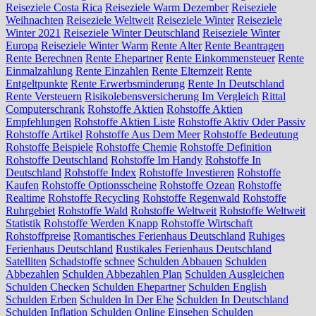
Reiseziele Costa Rica
Reiseziele Warm Dezember
Reiseziele
Weihnachten
Reiseziele Weltweit
Reiseziele Winter
Reiseziele
Winter 2021
Reiseziele Winter Deutschland
Reiseziele Winter
Europa
Reiseziele Winter Warm
Rente Alter
Rente Beantragen
Rente Berechnen
Rente Ehepartner
Rente Einkommensteuer
Rente
Einmalzahlung
Rente Einzahlen
Rente Elternzeit
Rente
Entgeltpunkte
Rente Erwerbsminderung
Rente In Deutschland
Rente Versteuern
Risikolebensversicherung Im Vergleich
Rittal
Computerschrank
Rohstoffe Aktien
Rohstoffe Aktien
Empfehlungen
Rohstoffe Aktien Liste
Rohstoffe Aktiv Oder Passiv
Rohstoffe Artikel
Rohstoffe Aus Dem Meer
Rohstoffe Bedeutung
Rohstoffe Beispiele
Rohstoffe Chemie
Rohstoffe Definition
Rohstoffe Deutschland
Rohstoffe Im Handy
Rohstoffe In
Deutschland
Rohstoffe Index
Rohstoffe Investieren
Rohstoffe
Kaufen
Rohstoffe Optionsscheine
Rohstoffe Ozean
Rohstoffe
Realtime
Rohstoffe Recycling
Rohstoffe Regenwald
Rohstoffe
Ruhrgebiet
Rohstoffe Wald
Rohstoffe Weltweit
Rohstoffe Weltweit
Statistik
Rohstoffe Werden Knapp
Rohstoffe Wirtschaft
Rohstoffpreise
Romantisches Ferienhaus Deutschland
Ruhiges
Ferienhaus Deutschland
Rustikales Ferienhaus Deutschland
Satelliten
Schadstoffe
schnee
Schulden Abbauen
Schulden
Abbezahlen
Schulden Abbezahlen Plan
Schulden Ausgleichen
Schulden Checken
Schulden Ehepartner
Schulden English
Schulden Erben
Schulden In Der Ehe
Schulden In Deutschland
Schulden Inflation
Schulden Online Einsehen
Schulden