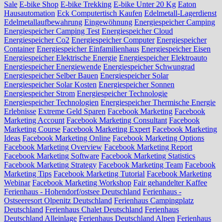
Sale
E-bike Shop
E-bike Trekking
E-bike Unter 20 Kg
Eaton
Hausautomation
Eck Computertisch Kaufen
Edelmetall-Lagerdienst
Edelmetallaufbewahrung
Eingewöhnung
Energiespeicher Camping
Energiespeicher Camping Test
Energiespeicher Cloud
Energiespeicher Co2
Energiespeicher Computer
Energiespeicher
Container
Energiespeicher Einfamilienhaus
Energiespeicher Eisen
Energiespeicher Elektrische Energie
Energiespeicher Elektroauto
Energiespeicher Energiewende
Energiespeicher Schwungrad
Energiespeicher Selber Bauen
Energiespeicher Solar
Energiespeicher Solar Kosten
Energiespeicher Sonnen
Energiespeicher Strom
Energiespeicher Technologie
Energiespeicher Technologien
Energiespeicher Thermische Energie
Erlebnisse
Extreme Geld Sparen
Facebook Marketing
Facebook
Marketing Account
Facebook Marketing Consultant
Facebook
Marketing Course
Facebook Marketing Expert
Facebook Marketing
Ideas
Facebook Marketing Online
Facebook Marketing Options
Facebook Marketing Overview
Facebook Marketing Report
Facebook Marketing Software
Facebook Marketing Statistics
Facebook Marketing Strategy
Facebook Marketing Team
Facebook
Marketing Tips
Facebook Marketing Tutorial
Facebook Marketing
Webinar
Facebook Marketing Workshop
Fair gehandelter Kaffee
Ferienhaus - Hohendorf/ostsee Deutschland
Ferienhaus -
Ostseeresort Olpenitz Deutschland
Ferienhaus Campingplatz
Deutschland
Ferienhaus Chalet Deutschland
Ferienhaus
Deutschland Alleinlage
Ferienhaus Deutschland Alpen
Ferienhaus