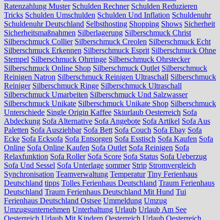
Ratenzahlung Muster
Schulden Rechner
Schulden Reduzieren
Tricks
Schulden Umschulden
Schulden Und Inflation
Schuldenuhr
Schuldenuhr Deutschland
Selbsthosting
Shopping
Shows
Sicherheit
Sicherheitsmaßnahmen
Silberlagerung
Silberschmuck Christ
Silberschmuck Collier
Silberschmuck Creolen
Silberschmuck Echt
Silberschmuck Erkennen
Silberschmuck Esprit
Silberschmuck Ohne
Stempel
Silberschmuck Ohrringe
Silberschmuck Ohrstecker
Silberschmuck Online Shop
Silberschmuck Outlet
Silberschmuck
Reinigen Natron
Silberschmuck Reinigen Ultraschall
Silberschmuck
Reiniger
Silberschmuck Ringe
Silberschmuck Ultraschall
Silberschmuck Umarbeiten
Silberschmuck Und Salzwasser
Silberschmuck Unikate
Silberschmuck Unikate Shop
Silberschmuck
Unterschiede
Single Origin Kaffee
Skiurlaub Oesterreich
Sofa
Abdeckung
Sofa Alternative
Sofa Angebote
Sofa Artikel
Sofa Aus
Paletten
Sofa Ausziehbar
Sofa Bett
Sofa Couch
Sofa Ebay
Sofa
Ecke
Sofa Ecksofa
Sofa Entsorgen
Sofa Esstisch
Sofa Kaufen
Sofa
Online
Sofa Online Kaufen
Sofa Outlet
Sofa Reinigen
Sofa
Relaxfunktion
Sofa Roller
Sofa Score
Sofa Status
Sofa Ueberzug
Sofa Und Sessel
Sofa Unterlage
sommer
Strip
Stromvergleich
Synchronisation
Teamverwaltung
Temperatur
Tiny Ferienhaus
Deutschland
tipps
Tolles Ferienhaus Deutschland
Traum Ferienhaus
Deutschland
Traum Ferienhaus Deutschland Mit Hund
Tui
Ferienhaus Deutschland Ostsee
Ummeldung
Umzug
Umzugsunternehmen
Unterhaltung
Urlaub
Urlaub Am See
Oesterreich
Urlaub Mit Kindern Oesterreich
Urlaub Oesterreich