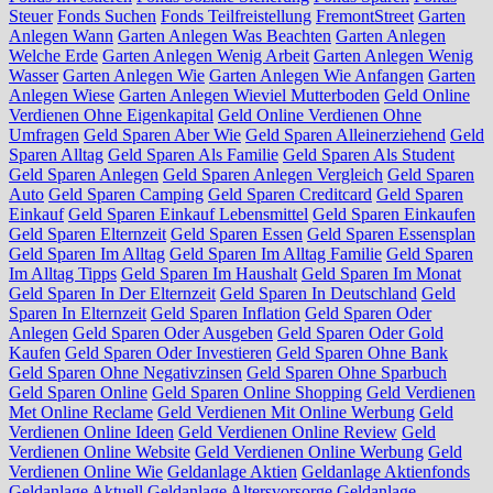
Steuer
Fonds Suchen
Fonds Teilfreistellung
FremontStreet
Garten
Anlegen Wann
Garten Anlegen Was Beachten
Garten Anlegen
Welche Erde
Garten Anlegen Wenig Arbeit
Garten Anlegen Wenig
Wasser
Garten Anlegen Wie
Garten Anlegen Wie Anfangen
Garten
Anlegen Wiese
Garten Anlegen Wieviel Mutterboden
Geld Online
Verdienen Ohne Eigenkapital
Geld Online Verdienen Ohne
Umfragen
Geld Sparen Aber Wie
Geld Sparen Alleinerziehend
Geld
Sparen Alltag
Geld Sparen Als Familie
Geld Sparen Als Student
Geld Sparen Anlegen
Geld Sparen Anlegen Vergleich
Geld Sparen
Auto
Geld Sparen Camping
Geld Sparen Creditcard
Geld Sparen
Einkauf
Geld Sparen Einkauf Lebensmittel
Geld Sparen Einkaufen
Geld Sparen Elternzeit
Geld Sparen Essen
Geld Sparen Essensplan
Geld Sparen Im Alltag
Geld Sparen Im Alltag Familie
Geld Sparen
Im Alltag Tipps
Geld Sparen Im Haushalt
Geld Sparen Im Monat
Geld Sparen In Der Elternzeit
Geld Sparen In Deutschland
Geld
Sparen In Elternzeit
Geld Sparen Inflation
Geld Sparen Oder
Anlegen
Geld Sparen Oder Ausgeben
Geld Sparen Oder Gold
Kaufen
Geld Sparen Oder Investieren
Geld Sparen Ohne Bank
Geld Sparen Ohne Negativzinsen
Geld Sparen Ohne Sparbuch
Geld Sparen Online
Geld Sparen Online Shopping
Geld Verdienen
Met Online Reclame
Geld Verdienen Mit Online Werbung
Geld
Verdienen Online Ideen
Geld Verdienen Online Review
Geld
Verdienen Online Website
Geld Verdienen Online Werbung
Geld
Verdienen Online Wie
Geldanlage Aktien
Geldanlage Aktienfonds
Geldanlage Aktuell
Geldanlage Altersvorsorge
Geldanlage