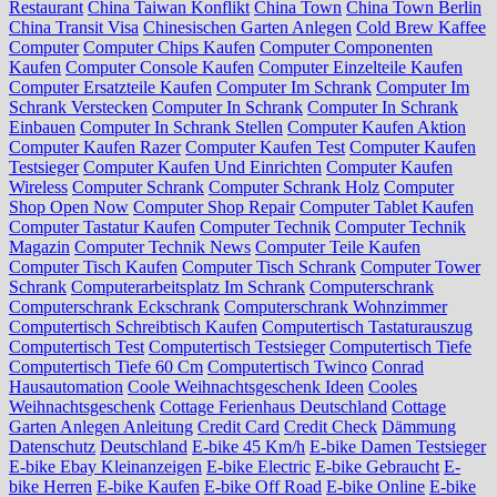
Restaurant
China Taiwan Konflikt
China Town
China Town Berlin
China Transit Visa
Chinesischen Garten Anlegen
Cold Brew Kaffee
Computer
Computer Chips Kaufen
Computer Componenten
Kaufen
Computer Console Kaufen
Computer Einzelteile Kaufen
Computer Ersatzteile Kaufen
Computer Im Schrank
Computer Im
Schrank Verstecken
Computer In Schrank
Computer In Schrank
Einbauen
Computer In Schrank Stellen
Computer Kaufen Aktion
Computer Kaufen Razer
Computer Kaufen Test
Computer Kaufen
Testsieger
Computer Kaufen Und Einrichten
Computer Kaufen
Wireless
Computer Schrank
Computer Schrank Holz
Computer
Shop Open Now
Computer Shop Repair
Computer Tablet Kaufen
Computer Tastatur Kaufen
Computer Technik
Computer Technik
Magazin
Computer Technik News
Computer Teile Kaufen
Computer Tisch Kaufen
Computer Tisch Schrank
Computer Tower
Schrank
Computerarbeitsplatz Im Schrank
Computerschrank
Computerschrank Eckschrank
Computerschrank Wohnzimmer
Computertisch Schreibtisch Kaufen
Computertisch Tastaturauszug
Computertisch Test
Computertisch Testsieger
Computertisch Tiefe
Computertisch Tiefe 60 Cm
Computertisch Twinco
Conrad
Hausautomation
Coole Weihnachtsgeschenk Ideen
Cooles
Weihnachtsgeschenk
Cottage Ferienhaus Deutschland
Cottage
Garten Anlegen Anleitung
Credit Card
Credit Check
Dämmung
Datenschutz
Deutschland
E-bike 45 Km/h
E-bike Damen Testsieger
E-bike Ebay Kleinanzeigen
E-bike Electric
E-bike Gebraucht
E-
bike Herren
E-bike Kaufen
E-bike Off Road
E-bike Online
E-bike