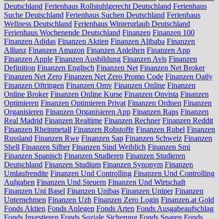
Deutschland
Ferienhaus Rollstuhlgerecht Deutschland
Ferienhaus
Suche Deutschland
Ferienhaus Suchen Deutschland
Ferienhaus
Wellness Deutschland
Ferienhaus Winterurlaub Deutschland
Ferienhaus Wochenende Deutschland
Finanzen
Finanzen 100
Finanzen Adidas
Finanzen Aktien
Finanzen Alibaba
Finanzen
Allianz
Finanzen Amazon
Finanzen Anleihen
Finanzen App
Finanzen Apple
Finanzen Ausbildung
Finanzen Avis
Finanzen
Definition
Finanzen Englisch
Finanzen Net
Finanzen Net Broker
Finanzen Net Zero
Finanzen Net Zero Promo Code
Finanzen Oatly
Finanzen Oftringen
Finanzen Omv
Finanzen Online
Finanzen
Online Broker
Finanzen Online Kurse
Finanzen Onvista
Finanzen
Optimieren
Finanzen Optimieren Privat
Finanzen Ordnen
Finanzen
Organisieren
Finanzen Organisieren App
Finanzen Raps
Finanzen
Real Madrid
Finanzen Realtime
Finanzen Rechner
Finanzen Reddit
Finanzen Rheinmetall
Finanzen Rohstoffe
Finanzen Rubel
Finanzen
Russland
Finanzen Rwe
Finanzen Sap
Finanzen Schweiz
Finanzen
Shell
Finanzen Silber
Finanzen Sind Weiblich
Finanzen Smi
Finanzen Spanisch
Finanzen Studieren
Finanzen Studieren
Deutschland
Finanzen Studium
Finanzen Synonym
Finanzen
Umlaufrendite
Finanzen Und Controlling
Finanzen Und Controlling
Aufgaben
Finanzen Und Steuern
Finanzen Und Wirtschaft
Finanzen Uni Basel
Finanzen Unibas
Finanzen Uniper
Finanzen
Unternehmen
Finanzen Uzh
Finanzen Zero Login
Finanzen.at Gold
Fonds Aktien
Fonds Anlegen
Fonds Arten
Fonds Ausgabeaufschlag
Fonds Investieren
Fonds Soziale Sicherung
Fonds Sparen
Fonds