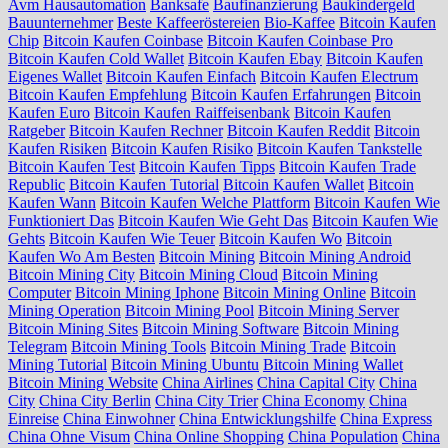
Avm Hausautomation
Banksafe
Baufinanzierung
Baukindergeld
Bauunternehmer
Beste Kaffeeröstereien
Bio-Kaffee
Bitcoin Kaufen
Chip
Bitcoin Kaufen Coinbase
Bitcoin Kaufen Coinbase Pro
Bitcoin Kaufen Cold Wallet
Bitcoin Kaufen Ebay
Bitcoin Kaufen
Eigenes Wallet
Bitcoin Kaufen Einfach
Bitcoin Kaufen Electrum
Bitcoin Kaufen Empfehlung
Bitcoin Kaufen Erfahrungen
Bitcoin
Kaufen Euro
Bitcoin Kaufen Raiffeisenbank
Bitcoin Kaufen
Ratgeber
Bitcoin Kaufen Rechner
Bitcoin Kaufen Reddit
Bitcoin
Kaufen Risiken
Bitcoin Kaufen Risiko
Bitcoin Kaufen Tankstelle
Bitcoin Kaufen Test
Bitcoin Kaufen Tipps
Bitcoin Kaufen Trade
Republic
Bitcoin Kaufen Tutorial
Bitcoin Kaufen Wallet
Bitcoin
Kaufen Wann
Bitcoin Kaufen Welche Plattform
Bitcoin Kaufen Wie
Funktioniert Das
Bitcoin Kaufen Wie Geht Das
Bitcoin Kaufen Wie
Gehts
Bitcoin Kaufen Wie Teuer
Bitcoin Kaufen Wo
Bitcoin
Kaufen Wo Am Besten
Bitcoin Mining
Bitcoin Mining Android
Bitcoin Mining City
Bitcoin Mining Cloud
Bitcoin Mining
Computer
Bitcoin Mining Iphone
Bitcoin Mining Online
Bitcoin
Mining Operation
Bitcoin Mining Pool
Bitcoin Mining Server
Bitcoin Mining Sites
Bitcoin Mining Software
Bitcoin Mining
Telegram
Bitcoin Mining Tools
Bitcoin Mining Trade
Bitcoin
Mining Tutorial
Bitcoin Mining Ubuntu
Bitcoin Mining Wallet
Bitcoin Mining Website
China Airlines
China Capital City
China
City
China City Berlin
China City Trier
China Economy
China
Einreise
China Einwohner
China Entwicklungshilfe
China Express
China Ohne Visum
China Online Shopping
China Population
China