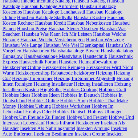
Hausbau Inneneinrichtung Katalog
Hausbau Katalog
Hausbau
Kataloge
Hausbau Kataloge Anfordern
Hausbau Kataloge
Kostenlos
Hausbau Kataloge Landhausstil
Hausbau Kataloge
Online
Hausbau Kataloge Stadtvilla
Hausbau Kosten
Hausbau
Kosten Rechner
Hausbau Kredit
Hausbau Nebenkosten
Hausbau
Planen
Hausbau Preise
Hausbau Steuer Absetzen
Hausbau Was
Beachten
Hausbau Was Kann Ich Mir Leisten
Hausbau Welche
Heizung
Hausbau Welche Versicherungen
Hausbau Werkzeug
Hausbau Wie Lange
Hausbau Wie Viel Eigenkapital
Hausbau Wie
Vorgehen
Hausbauarten
Hausbaukataloge Bayern
Hausbaukataloge
Bungalow
Hausbaukataloge Massivhaus
Haustechnik
Haustechnik
Express
Haustechnik Forum
Haustiere
Heimaufbewahrung
Heizkoerper Online
Heizkoerper Reinigen
Heizkoerper Wird Nicht
Warm
Heizkoerper.shop Rabattcode
heizkörper
Heizung
Heizung
Co2
Heizung Im Sommer
Heizung Im Sommer Abgestellt
Heizung
Innen Reinigen
Heizung Installateur
Heizung Installieren
Heizung
Installieren Kosten
HighRoller
Hobbies Cooking
Hobbies Craft
Hobbies Ideas
Hobbies Ideen
Hobbies In Deutsch
Hobbies In
Deutschland
Hobbies Online
Hobbies Shop
Hobbies That Make
Money
Hobbies Uebung
Hobbies Worksheet
Hobbys Im
Lebenslauf
Hobbys Oder Hobbies Deutsch
Hobbys Ubungen
Hobbys Um Freunde Zu Finden
Hobbys Und Freizeit
Hobbys Und
Interessen Lebenslauf
Hotels
Infrarot Heizkoerper
Insekten Als
Haustier
Insekten Als Nahrungsmittel
Insekten Atmung
Insekten
Auto Entfernen
Insekten Bestimmen
Insekten Creme
Insekten