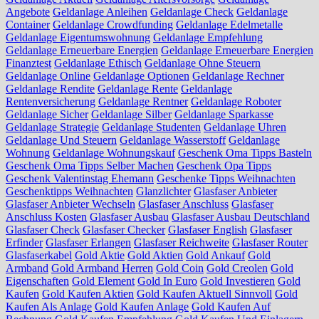
Angebote
Geldanlage Anleihen
Geldanlage Check
Geldanlage
Container
Geldanlage Crowdfunding
Geldanlage Edelmetalle
Geldanlage Eigentumswohnung
Geldanlage Empfehlung
Geldanlage Erneuerbare Energien
Geldanlage Erneuerbare Energien
Finanztest
Geldanlage Ethisch
Geldanlage Ohne Steuern
Geldanlage Online
Geldanlage Optionen
Geldanlage Rechner
Geldanlage Rendite
Geldanlage Rente
Geldanlage
Rentenversicherung
Geldanlage Rentner
Geldanlage Roboter
Geldanlage Sicher
Geldanlage Silber
Geldanlage Sparkasse
Geldanlage Strategie
Geldanlage Studenten
Geldanlage Uhren
Geldanlage Und Steuern
Geldanlage Wasserstoff
Geldanlage
Wohnung
Geldanlage Wohnungskauf
Geschenk Oma Tipps Basteln
Geschenk Oma Tipps Selber Machen
Geschenk Opa Tipps
Geschenk Valentinstag Ehemann
Geschenke Tipps Weihnachten
Geschenktipps Weihnachten
Glanzlichter
Glasfaser Anbieter
Glasfaser Anbieter Wechseln
Glasfaser Anschluss
Glasfaser
Anschluss Kosten
Glasfaser Ausbau
Glasfaser Ausbau Deutschland
Glasfaser Check
Glasfaser Checker
Glasfaser English
Glasfaser
Erfinder
Glasfaser Erlangen
Glasfaser Reichweite
Glasfaser Router
Glasfaserkabel
Gold Aktie
Gold Aktien
Gold Ankauf
Gold
Armband
Gold Armband Herren
Gold Coin
Gold Creolen
Gold
Eigenschaften
Gold Element
Gold In Euro
Gold Investieren
Gold
Kaufen
Gold Kaufen Aktien
Gold Kaufen Aktuell Sinnvoll
Gold
Kaufen Als Anlage
Gold Kaufen Anlage
Gold Kaufen Auf