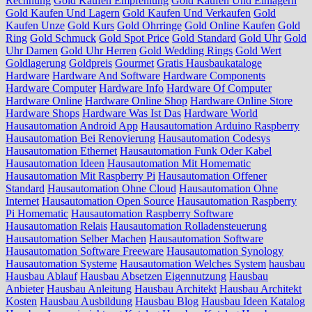
Rechnung
Gold Kaufen Empfehlung
Gold Kaufen Und Einlagern
Gold Kaufen Und Lagern
Gold Kaufen Und Verkaufen
Gold
Kaufen Unze
Gold Kurs
Gold Ohrringe
Gold Online Kaufen
Gold
Ring
Gold Schmuck
Gold Spot Price
Gold Standard
Gold Uhr
Gold
Uhr Damen
Gold Uhr Herren
Gold Wedding Rings
Gold Wert
Goldlagerung
Goldpreis
Gourmet
Gratis Hausbaukataloge
Hardware
Hardware And Software
Hardware Components
Hardware Computer
Hardware Info
Hardware Of Computer
Hardware Online
Hardware Online Shop
Hardware Online Store
Hardware Shops
Hardware Was Ist Das
Hardware World
Hausautomation Android App
Hausautomation Arduino Raspberry
Hausautomation Bei Renovierung
Hausautomation Codesys
Hausautomation Ethernet
Hausautomation Funk Oder Kabel
Hausautomation Ideen
Hausautomation Mit Homematic
Hausautomation Mit Raspberry Pi
Hausautomation Offener
Standard
Hausautomation Ohne Cloud
Hausautomation Ohne
Internet
Hausautomation Open Source
Hausautomation Raspberry
Pi Homematic
Hausautomation Raspberry Software
Hausautomation Relais
Hausautomation Rolladensteuerung
Hausautomation Selber Machen
Hausautomation Software
Hausautomation Software Freeware
Hausautomation Synology
Hausautomation Systeme
Hausautomation Welches System
hausbau
Hausbau Ablauf
Hausbau Absetzen Eigennutzung
Hausbau
Anbieter
Hausbau Anleitung
Hausbau Architekt
Hausbau Architekt
Kosten
Hausbau Ausbildung
Hausbau Blog
Hausbau Ideen Katalog