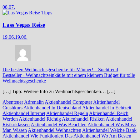
08.07.
Lass Vegas Reise
19.06.
19.06.
Die besten Weihnachtsgeschenke für Männer! – Suchtrend
Bestseller
-
Weihnachtseinkäufe mit einem kleinem Budget für tolle
Weihnachtsgeschenke
[…] Tipp: Weitere Info zu Weihnachtsgeschenken… […]
Abenteuer
Adrenalin
Aktienhandel Computer
Aktienhandel
Crashkurs
Aktienhandel In Deutschland
Aktienhandel In Echtzeit
Aktienhandel Internet
Aktienhandel Regeln
Aktienhandel Reich
Werden
Aktienhandel Richtig
Aktienhandel Risiken
Aktienhandel
Risikoklassen
Aktienhandel Was Beachten
Aktienhandel Was Muss
Man Wissen
Aktienhandel Weihnachten
Aktienhandel Welche Bank
Aktienhandel Wie Funktioniert Das
Aktienhandel Wo Am Besten