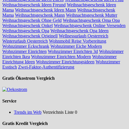
Weihnachtsgeschenk Ideen Freund
Weihnachtsgeschenk Ideen
Mama
Weihnachtsgeschenk Ideen Mann
Weihnachtsgeschenk
Mama
Weihnachtsgeschenk Mann
Weihnachtsgeschenk Mutter
Weihnachtsgeschenk Ohne Geld
Weihnachtsgeschenk Oma Opa
Weihnachtsgeschenk Onkel
Weihnachtsgeschenk Online Versenden
Weihnachtsgeschenk Opa
Weihnachtsgeschenk Opa Ideen
Weihnachtsgeschenk Originell
Wellnessurlaub Oesterreich
Winterurlaub Oesterreich
Wohnmobil Reise Vorbereitung
Wohnzimmer Eckschrank
Wohnzimmer Eiche Modern
Wohnzimmer Einrichten
Wohnzimmer Einrichten 3d
Wohnzimmer
Einrichten Ikea
Wohnzimmer Einrichten Modern
Wohnzimmer
Einrichtung Ideen
Wohnzimmer Einrichtungsideen
Wohnzimmer
Esstisch
Zwei-Faktor-Authentifizierung
Gratis Ökostrom Vergleich
Service
Trends im Web
Verzeichnis Liste 0
Gratis Kredit Vergleich