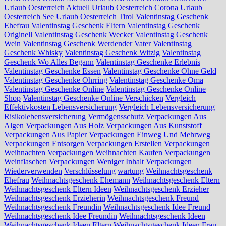
Urlaub Oesterreich Aktuell
Urlaub Oesterreich Corona
Urlaub
Oesterreich See
Urlaub Oesterreich Tirol
Valentinstag Geschenk
Ehefrau
Valentinstag Geschenk Eltern
Valentinstag Geschenk
Originell
Valentinstag Geschenk Wecker
Valentinstag Geschenk
Wein
Valentinstag Geschenk Werdender Vater
Valentinstag
Geschenk Whisky
Valentinstag Geschenk Witzig
Valentinstag
Geschenk Wo Alles Begann
Valentinstag Geschenke Erlebnis
Valentinstag Geschenke Essen
Valentinstag Geschenke Ohne Geld
Valentinstag Geschenke Ohrring
Valentinstag Geschenke Oma
Valentinstag Geschenke Online
Valentinstag Geschenke Online
Shop
Valentinstag Geschenke Online Verschicken
Vergleich
Effektivkosten Lebensversicherung
Vergleich Lebensversicherung
Risikolebensversicherung
Vermögensschutz
Verpackungen Aus
Algen
Verpackungen Aus Holz
Verpackungen Aus Kunststoff
Verpackungen Aus Papier
Verpackungen Einweg Und Mehrweg
Verpackungen Entsorgen
Verpackungen Erstellen
Verpackungen
Weihnachten
Verpackungen Weihnachten Kaufen
Verpackungen
Weinflaschen
Verpackungen Weniger Inhalt
Verpackungen
Wiederverwenden
Verschlüsselung
wartung
Weihnachtsgeschenk
Ehefrau
Weihnachtsgeschenk Ehemann
Weihnachtsgeschenk Eltern
Weihnachtsgeschenk Eltern Ideen
Weihnachtsgeschenk Erzieher
Weihnachtsgeschenk Erzieherin
Weihnachtsgeschenk Freund
Weihnachtsgeschenk Freundin
Weihnachtsgeschenk Idee Freund
Weihnachtsgeschenk Idee Freundin
Weihnachtsgeschenk Ideen
Weihnachtsgeschenk Ideen Eltern
Weihnachtsgeschenk Ideen Frau