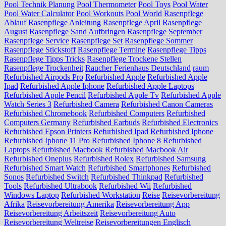
Pool Technik Planung
Pool Thermometer
Pool Toys
Pool Water
Pool Water Calculator
Pool Workouts
Pool World
Rasenpflege
Ablauf
Rasenpflege Anleitung
Rasenpflege April
Rasenpflege
August
Rasenpflege Sand Aufbringen
Rasenpflege September
Rasenpflege Service
Rasenpflege Set
Rasenpflege Sommer
Rasenpflege Stickstoff
Rasenpflege Termine
Rasenpflege Tipps
Rasenpflege Tipps Tricks
Rasenpflege Trockene Stellen
Rasenpflege Trockenheit
Raucher Ferienhaus Deutschland
raum
Refurbished Airpods Pro
Refurbished Apple
Refurbished Apple
Ipad
Refurbished Apple Iphone
Refurbished Apple Laptops
Refurbished Apple Pencil
Refurbished Apple Tv
Refurbished Apple
Watch Series 3
Refurbished Camera
Refurbished Canon Cameras
Refurbished Chromebook
Refurbished Computers
Refurbished
Computers Germany
Refurbished Earbuds
Refurbished Electronics
Refurbished Epson Printers
Refurbished Ipad
Refurbished Iphone
Refurbished Iphone 11 Pro
Refurbished Iphone 8
Refurbished
Laptops
Refurbished Macbook
Refurbished Macbook Air
Refurbished Oneplus
Refurbished Rolex
Refurbished Samsung
Refurbished Smart Watch
Refurbished Smartphones
Refurbished
Sonos
Refurbished Switch
Refurbished Thinkpad
Refurbished
Tools
Refurbished Ultrabook
Refurbished Wii
Refurbished
Windows Laptop
Refurbished Workstation
Reise
Reisevorbereitung
Afrika
Reisevorbereitung Amerika
Reisevorbereitung App
Reisevorbereitung Arbeitszeit
Reisevorbereitung Auto
Reisevorbereitung Weltreise
Reisevorbereitungen Englisch