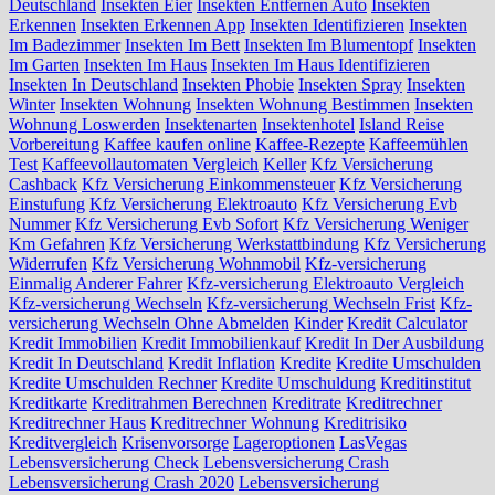
Deutschland
Insekten Eier
Insekten Entfernen Auto
Insekten
Erkennen
Insekten Erkennen App
Insekten Identifizieren
Insekten
Im Badezimmer
Insekten Im Bett
Insekten Im Blumentopf
Insekten
Im Garten
Insekten Im Haus
Insekten Im Haus Identifizieren
Insekten In Deutschland
Insekten Phobie
Insekten Spray
Insekten
Winter
Insekten Wohnung
Insekten Wohnung Bestimmen
Insekten
Wohnung Loswerden
Insektenarten
Insektenhotel
Island Reise
Vorbereitung
Kaffee kaufen online
Kaffee-Rezepte
Kaffeemühlen
Test
Kaffeevollautomaten Vergleich
Keller
Kfz Versicherung
Cashback
Kfz Versicherung Einkommensteuer
Kfz Versicherung
Einstufung
Kfz Versicherung Elektroauto
Kfz Versicherung Evb
Nummer
Kfz Versicherung Evb Sofort
Kfz Versicherung Weniger
Km Gefahren
Kfz Versicherung Werkstattbindung
Kfz Versicherung
Widerrufen
Kfz Versicherung Wohnmobil
Kfz-versicherung
Einmalig Anderer Fahrer
Kfz-versicherung Elektroauto Vergleich
Kfz-versicherung Wechseln
Kfz-versicherung Wechseln Frist
Kfz-
versicherung Wechseln Ohne Abmelden
Kinder
Kredit Calculator
Kredit Immobilien
Kredit Immobilienkauf
Kredit In Der Ausbildung
Kredit In Deutschland
Kredit Inflation
Kredite
Kredite Umschulden
Kredite Umschulden Rechner
Kredite Umschuldung
Kreditinstitut
Kreditkarte
Kreditrahmen Berechnen
Kreditrate
Kreditrechner
Kreditrechner Haus
Kreditrechner Wohnung
Kreditrisiko
Kreditvergleich
Krisenvorsorge
Lageroptionen
LasVegas
Lebensversicherung Check
Lebensversicherung Crash
Lebensversicherung Crash 2020
Lebensversicherung