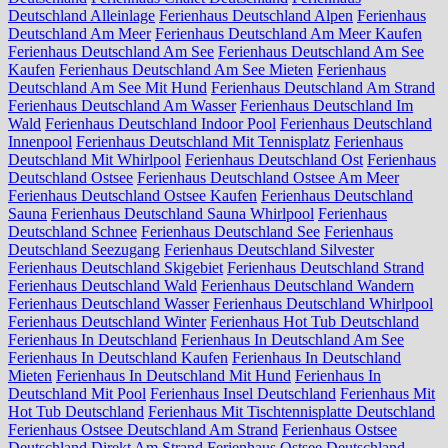
Deutschland Alleinlage
Ferienhaus Deutschland Alpen
Ferienhaus
Deutschland Am Meer
Ferienhaus Deutschland Am Meer Kaufen
Ferienhaus Deutschland Am See
Ferienhaus Deutschland Am See
Kaufen
Ferienhaus Deutschland Am See Mieten
Ferienhaus
Deutschland Am See Mit Hund
Ferienhaus Deutschland Am Strand
Ferienhaus Deutschland Am Wasser
Ferienhaus Deutschland Im
Wald
Ferienhaus Deutschland Indoor Pool
Ferienhaus Deutschland
Innenpool
Ferienhaus Deutschland Mit Tennisplatz
Ferienhaus
Deutschland Mit Whirlpool
Ferienhaus Deutschland Ost
Ferienhaus
Deutschland Ostsee
Ferienhaus Deutschland Ostsee Am Meer
Ferienhaus Deutschland Ostsee Kaufen
Ferienhaus Deutschland
Sauna
Ferienhaus Deutschland Sauna Whirlpool
Ferienhaus
Deutschland Schnee
Ferienhaus Deutschland See
Ferienhaus
Deutschland Seezugang
Ferienhaus Deutschland Silvester
Ferienhaus Deutschland Skigebiet
Ferienhaus Deutschland Strand
Ferienhaus Deutschland Wald
Ferienhaus Deutschland Wandern
Ferienhaus Deutschland Wasser
Ferienhaus Deutschland Whirlpool
Ferienhaus Deutschland Winter
Ferienhaus Hot Tub Deutschland
Ferienhaus In Deutschland
Ferienhaus In Deutschland Am See
Ferienhaus In Deutschland Kaufen
Ferienhaus In Deutschland
Mieten
Ferienhaus In Deutschland Mit Hund
Ferienhaus In
Deutschland Mit Pool
Ferienhaus Insel Deutschland
Ferienhaus Mit
Hot Tub Deutschland
Ferienhaus Mit Tischtennisplatte Deutschland
Ferienhaus Ostsee Deutschland Am Strand
Ferienhaus Ostsee
Deutschland Direkt Am Strand
Ferienhaus Ostsee Deutschland