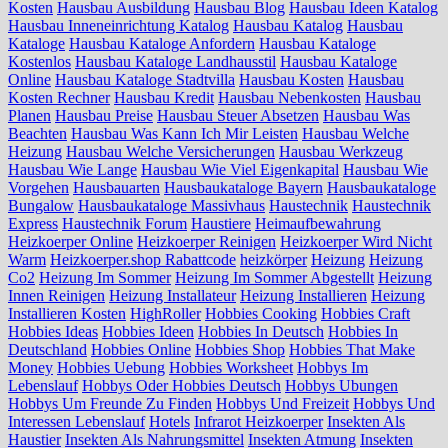
Kosten
Hausbau Ausbildung
Hausbau Blog
Hausbau Ideen Katalog
Hausbau Inneneinrichtung Katalog
Hausbau Katalog
Hausbau
Kataloge
Hausbau Kataloge Anfordern
Hausbau Kataloge
Kostenlos
Hausbau Kataloge Landhausstil
Hausbau Kataloge
Online
Hausbau Kataloge Stadtvilla
Hausbau Kosten
Hausbau
Kosten Rechner
Hausbau Kredit
Hausbau Nebenkosten
Hausbau
Planen
Hausbau Preise
Hausbau Steuer Absetzen
Hausbau Was
Beachten
Hausbau Was Kann Ich Mir Leisten
Hausbau Welche
Heizung
Hausbau Welche Versicherungen
Hausbau Werkzeug
Hausbau Wie Lange
Hausbau Wie Viel Eigenkapital
Hausbau Wie
Vorgehen
Hausbauarten
Hausbaukataloge Bayern
Hausbaukataloge
Bungalow
Hausbaukataloge Massivhaus
Haustechnik
Haustechnik
Express
Haustechnik Forum
Haustiere
Heimaufbewahrung
Heizkoerper Online
Heizkoerper Reinigen
Heizkoerper Wird Nicht
Warm
Heizkoerper.shop Rabattcode
heizkörper
Heizung
Heizung
Co2
Heizung Im Sommer
Heizung Im Sommer Abgestellt
Heizung
Innen Reinigen
Heizung Installateur
Heizung Installieren
Heizung
Installieren Kosten
HighRoller
Hobbies Cooking
Hobbies Craft
Hobbies Ideas
Hobbies Ideen
Hobbies In Deutsch
Hobbies In
Deutschland
Hobbies Online
Hobbies Shop
Hobbies That Make
Money
Hobbies Uebung
Hobbies Worksheet
Hobbys Im
Lebenslauf
Hobbys Oder Hobbies Deutsch
Hobbys Ubungen
Hobbys Um Freunde Zu Finden
Hobbys Und Freizeit
Hobbys Und
Interessen Lebenslauf
Hotels
Infrarot Heizkoerper
Insekten Als
Haustier
Insekten Als Nahrungsmittel
Insekten Atmung
Insekten