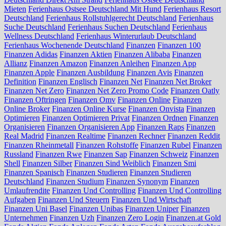
Mieten
Ferienhaus Ostsee Deutschland Mit Hund
Ferienhaus Resort
Deutschland
Ferienhaus Rollstuhlgerecht Deutschland
Ferienhaus
Suche Deutschland
Ferienhaus Suchen Deutschland
Ferienhaus
Wellness Deutschland
Ferienhaus Winterurlaub Deutschland
Ferienhaus Wochenende Deutschland
Finanzen
Finanzen 100
Finanzen Adidas
Finanzen Aktien
Finanzen Alibaba
Finanzen
Allianz
Finanzen Amazon
Finanzen Anleihen
Finanzen App
Finanzen Apple
Finanzen Ausbildung
Finanzen Avis
Finanzen
Definition
Finanzen Englisch
Finanzen Net
Finanzen Net Broker
Finanzen Net Zero
Finanzen Net Zero Promo Code
Finanzen Oatly
Finanzen Oftringen
Finanzen Omv
Finanzen Online
Finanzen
Online Broker
Finanzen Online Kurse
Finanzen Onvista
Finanzen
Optimieren
Finanzen Optimieren Privat
Finanzen Ordnen
Finanzen
Organisieren
Finanzen Organisieren App
Finanzen Raps
Finanzen
Real Madrid
Finanzen Realtime
Finanzen Rechner
Finanzen Reddit
Finanzen Rheinmetall
Finanzen Rohstoffe
Finanzen Rubel
Finanzen
Russland
Finanzen Rwe
Finanzen Sap
Finanzen Schweiz
Finanzen
Shell
Finanzen Silber
Finanzen Sind Weiblich
Finanzen Smi
Finanzen Spanisch
Finanzen Studieren
Finanzen Studieren
Deutschland
Finanzen Studium
Finanzen Synonym
Finanzen
Umlaufrendite
Finanzen Und Controlling
Finanzen Und Controlling
Aufgaben
Finanzen Und Steuern
Finanzen Und Wirtschaft
Finanzen Uni Basel
Finanzen Unibas
Finanzen Uniper
Finanzen
Unternehmen
Finanzen Uzh
Finanzen Zero Login
Finanzen.at Gold