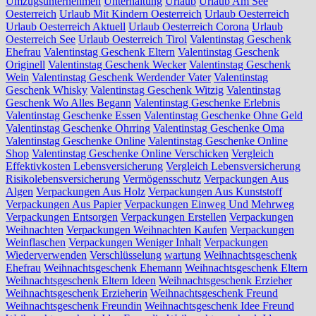
Umzugsunternehmen
Unterhaltung
Urlaub
Urlaub Am See
Oesterreich
Urlaub Mit Kindern Oesterreich
Urlaub Oesterreich
Urlaub Oesterreich Aktuell
Urlaub Oesterreich Corona
Urlaub
Oesterreich See
Urlaub Oesterreich Tirol
Valentinstag Geschenk
Ehefrau
Valentinstag Geschenk Eltern
Valentinstag Geschenk
Originell
Valentinstag Geschenk Wecker
Valentinstag Geschenk
Wein
Valentinstag Geschenk Werdender Vater
Valentinstag
Geschenk Whisky
Valentinstag Geschenk Witzig
Valentinstag
Geschenk Wo Alles Begann
Valentinstag Geschenke Erlebnis
Valentinstag Geschenke Essen
Valentinstag Geschenke Ohne Geld
Valentinstag Geschenke Ohrring
Valentinstag Geschenke Oma
Valentinstag Geschenke Online
Valentinstag Geschenke Online
Shop
Valentinstag Geschenke Online Verschicken
Vergleich
Effektivkosten Lebensversicherung
Vergleich Lebensversicherung
Risikolebensversicherung
Vermögensschutz
Verpackungen Aus
Algen
Verpackungen Aus Holz
Verpackungen Aus Kunststoff
Verpackungen Aus Papier
Verpackungen Einweg Und Mehrweg
Verpackungen Entsorgen
Verpackungen Erstellen
Verpackungen
Weihnachten
Verpackungen Weihnachten Kaufen
Verpackungen
Weinflaschen
Verpackungen Weniger Inhalt
Verpackungen
Wiederverwenden
Verschlüsselung
wartung
Weihnachtsgeschenk
Ehefrau
Weihnachtsgeschenk Ehemann
Weihnachtsgeschenk Eltern
Weihnachtsgeschenk Eltern Ideen
Weihnachtsgeschenk Erzieher
Weihnachtsgeschenk Erzieherin
Weihnachtsgeschenk Freund
Weihnachtsgeschenk Freundin
Weihnachtsgeschenk Idee Freund