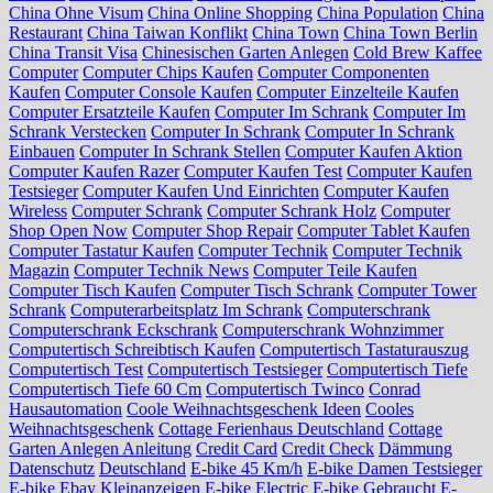
China Ohne Visum
China Online Shopping
China Population
China
Restaurant
China Taiwan Konflikt
China Town
China Town Berlin
China Transit Visa
Chinesischen Garten Anlegen
Cold Brew Kaffee
Computer
Computer Chips Kaufen
Computer Componenten
Kaufen
Computer Console Kaufen
Computer Einzelteile Kaufen
Computer Ersatzteile Kaufen
Computer Im Schrank
Computer Im
Schrank Verstecken
Computer In Schrank
Computer In Schrank
Einbauen
Computer In Schrank Stellen
Computer Kaufen Aktion
Computer Kaufen Razer
Computer Kaufen Test
Computer Kaufen
Testsieger
Computer Kaufen Und Einrichten
Computer Kaufen
Wireless
Computer Schrank
Computer Schrank Holz
Computer
Shop Open Now
Computer Shop Repair
Computer Tablet Kaufen
Computer Tastatur Kaufen
Computer Technik
Computer Technik
Magazin
Computer Technik News
Computer Teile Kaufen
Computer Tisch Kaufen
Computer Tisch Schrank
Computer Tower
Schrank
Computerarbeitsplatz Im Schrank
Computerschrank
Computerschrank Eckschrank
Computerschrank Wohnzimmer
Computertisch Schreibtisch Kaufen
Computertisch Tastaturauszug
Computertisch Test
Computertisch Testsieger
Computertisch Tiefe
Computertisch Tiefe 60 Cm
Computertisch Twinco
Conrad
Hausautomation
Coole Weihnachtsgeschenk Ideen
Cooles
Weihnachtsgeschenk
Cottage Ferienhaus Deutschland
Cottage
Garten Anlegen Anleitung
Credit Card
Credit Check
Dämmung
Datenschutz
Deutschland
E-bike 45 Km/h
E-bike Damen Testsieger
E-bike Ebay Kleinanzeigen
E-bike Electric
E-bike Gebraucht
E-