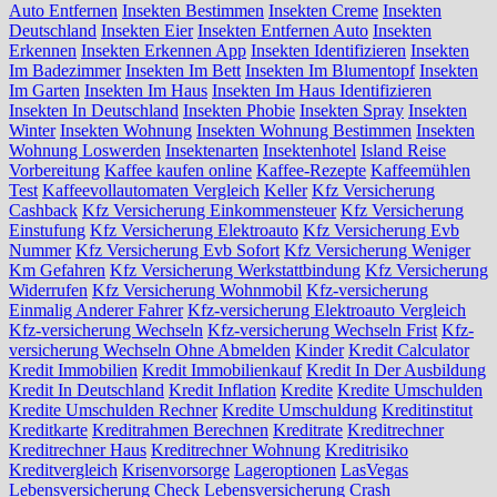
Auto Entfernen
Insekten Bestimmen
Insekten Creme
Insekten
Deutschland
Insekten Eier
Insekten Entfernen Auto
Insekten
Erkennen
Insekten Erkennen App
Insekten Identifizieren
Insekten
Im Badezimmer
Insekten Im Bett
Insekten Im Blumentopf
Insekten
Im Garten
Insekten Im Haus
Insekten Im Haus Identifizieren
Insekten In Deutschland
Insekten Phobie
Insekten Spray
Insekten
Winter
Insekten Wohnung
Insekten Wohnung Bestimmen
Insekten
Wohnung Loswerden
Insektenarten
Insektenhotel
Island Reise
Vorbereitung
Kaffee kaufen online
Kaffee-Rezepte
Kaffeemühlen
Test
Kaffeevollautomaten Vergleich
Keller
Kfz Versicherung
Cashback
Kfz Versicherung Einkommensteuer
Kfz Versicherung
Einstufung
Kfz Versicherung Elektroauto
Kfz Versicherung Evb
Nummer
Kfz Versicherung Evb Sofort
Kfz Versicherung Weniger
Km Gefahren
Kfz Versicherung Werkstattbindung
Kfz Versicherung
Widerrufen
Kfz Versicherung Wohnmobil
Kfz-versicherung
Einmalig Anderer Fahrer
Kfz-versicherung Elektroauto Vergleich
Kfz-versicherung Wechseln
Kfz-versicherung Wechseln Frist
Kfz-
versicherung Wechseln Ohne Abmelden
Kinder
Kredit Calculator
Kredit Immobilien
Kredit Immobilienkauf
Kredit In Der Ausbildung
Kredit In Deutschland
Kredit Inflation
Kredite
Kredite Umschulden
Kredite Umschulden Rechner
Kredite Umschuldung
Kreditinstitut
Kreditkarte
Kreditrahmen Berechnen
Kreditrate
Kreditrechner
Kreditrechner Haus
Kreditrechner Wohnung
Kreditrisiko
Kreditvergleich
Krisenvorsorge
Lageroptionen
LasVegas
Lebensversicherung Check
Lebensversicherung Crash