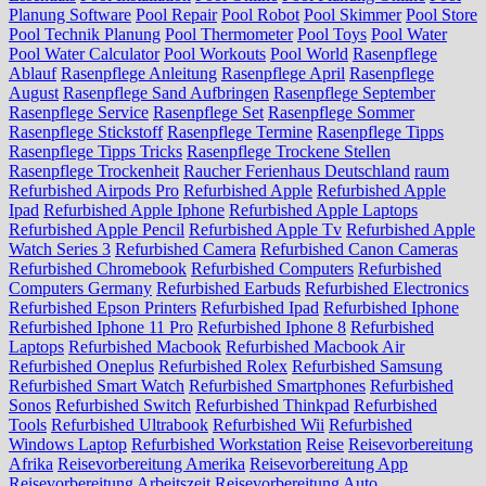
Planung Software
Pool Repair
Pool Robot
Pool Skimmer
Pool Store
Pool Technik Planung
Pool Thermometer
Pool Toys
Pool Water
Pool Water Calculator
Pool Workouts
Pool World
Rasenpflege
Ablauf
Rasenpflege Anleitung
Rasenpflege April
Rasenpflege
August
Rasenpflege Sand Aufbringen
Rasenpflege September
Rasenpflege Service
Rasenpflege Set
Rasenpflege Sommer
Rasenpflege Stickstoff
Rasenpflege Termine
Rasenpflege Tipps
Rasenpflege Tipps Tricks
Rasenpflege Trockene Stellen
Rasenpflege Trockenheit
Raucher Ferienhaus Deutschland
raum
Refurbished Airpods Pro
Refurbished Apple
Refurbished Apple
Ipad
Refurbished Apple Iphone
Refurbished Apple Laptops
Refurbished Apple Pencil
Refurbished Apple Tv
Refurbished Apple
Watch Series 3
Refurbished Camera
Refurbished Canon Cameras
Refurbished Chromebook
Refurbished Computers
Refurbished
Computers Germany
Refurbished Earbuds
Refurbished Electronics
Refurbished Epson Printers
Refurbished Ipad
Refurbished Iphone
Refurbished Iphone 11 Pro
Refurbished Iphone 8
Refurbished
Laptops
Refurbished Macbook
Refurbished Macbook Air
Refurbished Oneplus
Refurbished Rolex
Refurbished Samsung
Refurbished Smart Watch
Refurbished Smartphones
Refurbished
Sonos
Refurbished Switch
Refurbished Thinkpad
Refurbished
Tools
Refurbished Ultrabook
Refurbished Wii
Refurbished
Windows Laptop
Refurbished Workstation
Reise
Reisevorbereitung
Afrika
Reisevorbereitung Amerika
Reisevorbereitung App
Reisevorbereitung Arbeitszeit
Reisevorbereitung Auto