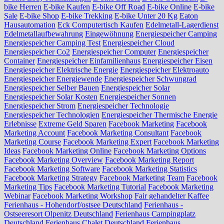
bike Herren
E-bike Kaufen
E-bike Off Road
E-bike Online
E-bike
Sale
E-bike Shop
E-bike Trekking
E-bike Unter 20 Kg
Eaton
Hausautomation
Eck Computertisch Kaufen
Edelmetall-Lagerdienst
Edelmetallaufbewahrung
Eingewöhnung
Energiespeicher Camping
Energiespeicher Camping Test
Energiespeicher Cloud
Energiespeicher Co2
Energiespeicher Computer
Energiespeicher
Container
Energiespeicher Einfamilienhaus
Energiespeicher Eisen
Energiespeicher Elektrische Energie
Energiespeicher Elektroauto
Energiespeicher Energiewende
Energiespeicher Schwungrad
Energiespeicher Selber Bauen
Energiespeicher Solar
Energiespeicher Solar Kosten
Energiespeicher Sonnen
Energiespeicher Strom
Energiespeicher Technologie
Energiespeicher Technologien
Energiespeicher Thermische Energie
Erlebnisse
Extreme Geld Sparen
Facebook Marketing
Facebook
Marketing Account
Facebook Marketing Consultant
Facebook
Marketing Course
Facebook Marketing Expert
Facebook Marketing
Ideas
Facebook Marketing Online
Facebook Marketing Options
Facebook Marketing Overview
Facebook Marketing Report
Facebook Marketing Software
Facebook Marketing Statistics
Facebook Marketing Strategy
Facebook Marketing Team
Facebook
Marketing Tips
Facebook Marketing Tutorial
Facebook Marketing
Webinar
Facebook Marketing Workshop
Fair gehandelter Kaffee
Ferienhaus - Hohendorf/ostsee Deutschland
Ferienhaus -
Ostseeresort Olpenitz Deutschland
Ferienhaus Campingplatz
Deutschland
Ferienhaus Chalet Deutschland
Ferienhaus