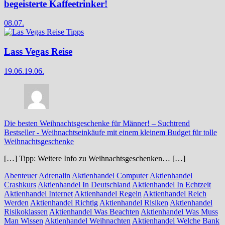
begeisterte Kaffeetrinker!
08.07.
Lass Vegas Reise
19.06.
19.06.
Die besten Weihnachtsgeschenke für Männer! – Suchtrend
Bestseller
-
Weihnachtseinkäufe mit einem kleinem Budget für tolle
Weihnachtsgeschenke
[…] Tipp: Weitere Info zu Weihnachtsgeschenken… […]
Abenteuer
Adrenalin
Aktienhandel Computer
Aktienhandel
Crashkurs
Aktienhandel In Deutschland
Aktienhandel In Echtzeit
Aktienhandel Internet
Aktienhandel Regeln
Aktienhandel Reich
Werden
Aktienhandel Richtig
Aktienhandel Risiken
Aktienhandel
Risikoklassen
Aktienhandel Was Beachten
Aktienhandel Was Muss
Man Wissen
Aktienhandel Weihnachten
Aktienhandel Welche Bank