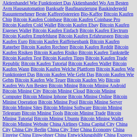
Aktienhandel Wie Funktioniert Das
Aktienhandel Wo Am Besten
Avm Hausautomation
Banksafe
Baufinanzierung
Baukindergeld
Bauunternehmer
Beste Kaffeeröstereien
Bio-Kaffee
Bitcoin Kaufen
Chip
Bitcoin Kaufen Coinbase
Bitcoin Kaufen Coinbase Pro
Bitcoin Kaufen Cold Wallet
Bitcoin Kaufen Ebay
Bitcoin Kaufen
Eigenes Wallet
Bitcoin Kaufen Einfach
Bitcoin Kaufen Electrum
Bitcoin Kaufen Empfehlung
Bitcoin Kaufen Erfahrungen
Bitcoin
Kaufen Euro
Bitcoin Kaufen Raiffeisenbank
Bitcoin Kaufen
Ratgeber
Bitcoin Kaufen Rechner
Bitcoin Kaufen Reddit
Bitcoin
Kaufen Risiken
Bitcoin Kaufen Risiko
Bitcoin Kaufen Tankstelle
Bitcoin Kaufen Test
Bitcoin Kaufen Tipps
Bitcoin Kaufen Trade
Republic
Bitcoin Kaufen Tutorial
Bitcoin Kaufen Wallet
Bitcoin
Kaufen Wann
Bitcoin Kaufen Welche Plattform
Bitcoin Kaufen Wie
Funktioniert Das
Bitcoin Kaufen Wie Geht Das
Bitcoin Kaufen Wie
Gehts
Bitcoin Kaufen Wie Teuer
Bitcoin Kaufen Wo
Bitcoin
Kaufen Wo Am Besten
Bitcoin Mining
Bitcoin Mining Android
Bitcoin Mining City
Bitcoin Mining Cloud
Bitcoin Mining
Computer
Bitcoin Mining Iphone
Bitcoin Mining Online
Bitcoin
Mining Operation
Bitcoin Mining Pool
Bitcoin Mining Server
Bitcoin Mining Sites
Bitcoin Mining Software
Bitcoin Mining
Telegram
Bitcoin Mining Tools
Bitcoin Mining Trade
Bitcoin
Mining Tutorial
Bitcoin Mining Ubuntu
Bitcoin Mining Wallet
Bitcoin Mining Website
China Airlines
China Capital City
China
City
China City Berlin
China City Trier
China Economy
China
Einreise
China Einwohner
China Entwicklungshilfe
China Express