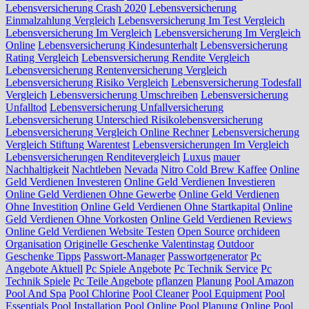
Lebensversicherung Crash 2020
Lebensversicherung
Einmalzahlung Vergleich
Lebensversicherung Im Test Vergleich
Lebensversicherung Im Vergleich
Lebensversicherung Im Vergleich
Online
Lebensversicherung Kindesunterhalt
Lebensversicherung
Rating Vergleich
Lebensversicherung Rendite Vergleich
Lebensversicherung Rentenversicherung Vergleich
Lebensversicherung Risiko Vergleich
Lebensversicherung Todesfall
Vergleich
Lebensversicherung Umschreiben
Lebensversicherung
Unfalltod
Lebensversicherung Unfallversicherung
Lebensversicherung Unterschied Risikolebensversicherung
Lebensversicherung Vergleich Online Rechner
Lebensversicherung
Vergleich Stiftung Warentest
Lebensversicherungen Im Vergleich
Lebensversicherungen Renditevergleich
Luxus
mauer
Nachhaltigkeit
Nachtleben
Nevada
Nitro Cold Brew Kaffee
Online
Geld Verdienen Investeren
Online Geld Verdienen Investieren
Online Geld Verdienen Ohne Gewerbe
Online Geld Verdienen
Ohne Investition
Online Geld Verdienen Ohne Startkapital
Online
Geld Verdienen Ohne Vorkosten
Online Geld Verdienen Reviews
Online Geld Verdienen Website Testen
Open Source
orchideen
Organisation
Originelle Geschenke Valentinstag
Outdoor
Geschenke Tipps
Passwort-Manager
Passwortgenerator
Pc
Angebote Aktuell
Pc Spiele Angebote
Pc Technik Service
Pc
Technik Spiele
Pc Teile Angebote
pflanzen
Planung
Pool Amazon
Pool And Spa
Pool Chlorine
Pool Cleaner
Pool Equipment
Pool
Essentials
Pool Installation
Pool Online
Pool Planung Online
Pool