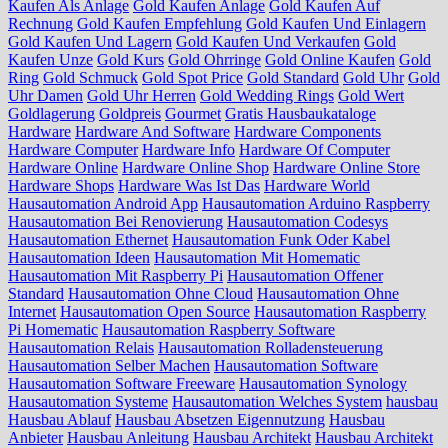
Kaufen Als Anlage
Gold Kaufen Anlage
Gold Kaufen Auf
Rechnung
Gold Kaufen Empfehlung
Gold Kaufen Und Einlagern
Gold Kaufen Und Lagern
Gold Kaufen Und Verkaufen
Gold
Kaufen Unze
Gold Kurs
Gold Ohrringe
Gold Online Kaufen
Gold
Ring
Gold Schmuck
Gold Spot Price
Gold Standard
Gold Uhr
Gold
Uhr Damen
Gold Uhr Herren
Gold Wedding Rings
Gold Wert
Goldlagerung
Goldpreis
Gourmet
Gratis Hausbaukataloge
Hardware
Hardware And Software
Hardware Components
Hardware Computer
Hardware Info
Hardware Of Computer
Hardware Online
Hardware Online Shop
Hardware Online Store
Hardware Shops
Hardware Was Ist Das
Hardware World
Hausautomation Android App
Hausautomation Arduino Raspberry
Hausautomation Bei Renovierung
Hausautomation Codesys
Hausautomation Ethernet
Hausautomation Funk Oder Kabel
Hausautomation Ideen
Hausautomation Mit Homematic
Hausautomation Mit Raspberry Pi
Hausautomation Offener
Standard
Hausautomation Ohne Cloud
Hausautomation Ohne
Internet
Hausautomation Open Source
Hausautomation Raspberry
Pi Homematic
Hausautomation Raspberry Software
Hausautomation Relais
Hausautomation Rolladensteuerung
Hausautomation Selber Machen
Hausautomation Software
Hausautomation Software Freeware
Hausautomation Synology
Hausautomation Systeme
Hausautomation Welches System
hausbau
Hausbau Ablauf
Hausbau Absetzen Eigennutzung
Hausbau
Anbieter
Hausbau Anleitung
Hausbau Architekt
Hausbau Architekt