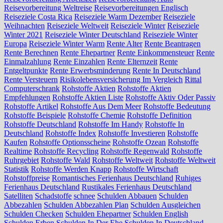
Reisevorbereitung Weltreise
Reisevorbereitungen Englisch
Reiseziele Costa Rica
Reiseziele Warm Dezember
Reiseziele
Weihnachten
Reiseziele Weltweit
Reiseziele Winter
Reiseziele
Winter 2021
Reiseziele Winter Deutschland
Reiseziele Winter
Europa
Reiseziele Winter Warm
Rente Alter
Rente Beantragen
Rente Berechnen
Rente Ehepartner
Rente Einkommensteuer
Rente
Einmalzahlung
Rente Einzahlen
Rente Elternzeit
Rente
Entgeltpunkte
Rente Erwerbsminderung
Rente In Deutschland
Rente Versteuern
Risikolebensversicherung Im Vergleich
Rittal
Computerschrank
Rohstoffe Aktien
Rohstoffe Aktien
Empfehlungen
Rohstoffe Aktien Liste
Rohstoffe Aktiv Oder Passiv
Rohstoffe Artikel
Rohstoffe Aus Dem Meer
Rohstoffe Bedeutung
Rohstoffe Beispiele
Rohstoffe Chemie
Rohstoffe Definition
Rohstoffe Deutschland
Rohstoffe Im Handy
Rohstoffe In
Deutschland
Rohstoffe Index
Rohstoffe Investieren
Rohstoffe
Kaufen
Rohstoffe Optionsscheine
Rohstoffe Ozean
Rohstoffe
Realtime
Rohstoffe Recycling
Rohstoffe Regenwald
Rohstoffe
Ruhrgebiet
Rohstoffe Wald
Rohstoffe Weltweit
Rohstoffe Weltweit
Statistik
Rohstoffe Werden Knapp
Rohstoffe Wirtschaft
Rohstoffpreise
Romantisches Ferienhaus Deutschland
Ruhiges
Ferienhaus Deutschland
Rustikales Ferienhaus Deutschland
Satelliten
Schadstoffe
schnee
Schulden Abbauen
Schulden
Abbezahlen
Schulden Abbezahlen Plan
Schulden Ausgleichen
Schulden Checken
Schulden Ehepartner
Schulden English
Schulden Erben
Schulden In Der Ehe
Schulden In Deutschland