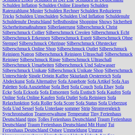
Schulden Inflation
Schulden Online Einsehen
Schulden
Ratenzahlung Muster
Schulden Rechner
Schulden Reduzieren
Tricks
Schulden Umschulden
Schulden Und Inflation
Schuldenuhr
Schuldenuhr Deutschland
Selbsthosting
Shopping
Shows
Sicherheit
Sicherheitsmaßnahmen
Silberlagerung
Silberschmuck Christ
Silberschmuck Collier
Silberschmuck Creolen
Silberschmuck Echt
Silberschmuck Erkennen
Silberschmuck Esprit
Silberschmuck Ohne
Stempel
Silberschmuck Ohrringe
Silberschmuck Ohrstecker
Silberschmuck Online Shop
Silberschmuck Outlet
Silberschmuck
Reinigen Natron
Silberschmuck Reinigen Ultraschall
Silberschmuck
Reiniger
Silberschmuck Ringe
Silberschmuck Ultraschall
Silberschmuck Umarbeiten
Silberschmuck Und Salzwasser
Silberschmuck Unikate
Silberschmuck Unikate Shop
Silberschmuck
Unterschiede
Single Origin Kaffee
Skiurlaub Oesterreich
Sofa
Abdeckung
Sofa Alternative
Sofa Angebote
Sofa Artikel
Sofa Aus
Paletten
Sofa Ausziehbar
Sofa Bett
Sofa Couch
Sofa Ebay
Sofa
Ecke
Sofa Ecksofa
Sofa Entsorgen
Sofa Esstisch
Sofa Kaufen
Sofa
Online
Sofa Online Kaufen
Sofa Outlet
Sofa Reinigen
Sofa
Relaxfunktion
Sofa Roller
Sofa Score
Sofa Status
Sofa Ueberzug
Sofa Und Sessel
Sofa Unterlage
sommer
Strip
Stromvergleich
Synchronisation
Teamverwaltung
Temperatur
Tiny Ferienhaus
Deutschland
tipps
Tolles Ferienhaus Deutschland
Traum Ferienhaus
Deutschland
Traum Ferienhaus Deutschland Mit Hund
Tui
Ferienhaus Deutschland Ostsee
Ummeldung
Umzug