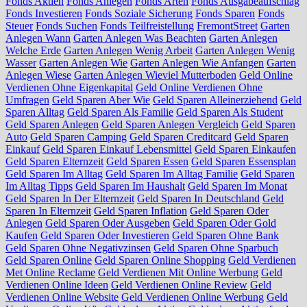
Fonds Aktien
Fonds Anlegen
Fonds Arten
Fonds Ausgabeaufschlag
Fonds Investieren
Fonds Soziale Sicherung
Fonds Sparen
Fonds
Steuer
Fonds Suchen
Fonds Teilfreistellung
FremontStreet
Garten
Anlegen Wann
Garten Anlegen Was Beachten
Garten Anlegen
Welche Erde
Garten Anlegen Wenig Arbeit
Garten Anlegen Wenig
Wasser
Garten Anlegen Wie
Garten Anlegen Wie Anfangen
Garten
Anlegen Wiese
Garten Anlegen Wieviel Mutterboden
Geld Online
Verdienen Ohne Eigenkapital
Geld Online Verdienen Ohne
Umfragen
Geld Sparen Aber Wie
Geld Sparen Alleinerziehend
Geld
Sparen Alltag
Geld Sparen Als Familie
Geld Sparen Als Student
Geld Sparen Anlegen
Geld Sparen Anlegen Vergleich
Geld Sparen
Auto
Geld Sparen Camping
Geld Sparen Creditcard
Geld Sparen
Einkauf
Geld Sparen Einkauf Lebensmittel
Geld Sparen Einkaufen
Geld Sparen Elternzeit
Geld Sparen Essen
Geld Sparen Essensplan
Geld Sparen Im Alltag
Geld Sparen Im Alltag Familie
Geld Sparen
Im Alltag Tipps
Geld Sparen Im Haushalt
Geld Sparen Im Monat
Geld Sparen In Der Elternzeit
Geld Sparen In Deutschland
Geld
Sparen In Elternzeit
Geld Sparen Inflation
Geld Sparen Oder
Anlegen
Geld Sparen Oder Ausgeben
Geld Sparen Oder Gold
Kaufen
Geld Sparen Oder Investieren
Geld Sparen Ohne Bank
Geld Sparen Ohne Negativzinsen
Geld Sparen Ohne Sparbuch
Geld Sparen Online
Geld Sparen Online Shopping
Geld Verdienen
Met Online Reclame
Geld Verdienen Mit Online Werbung
Geld
Verdienen Online Ideen
Geld Verdienen Online Review
Geld
Verdienen Online Website
Geld Verdienen Online Werbung
Geld