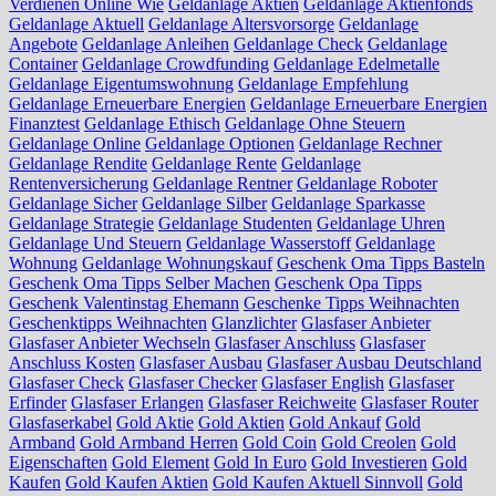
Verdienen Online Wie
Geldanlage Aktien
Geldanlage Aktienfonds
Geldanlage Aktuell
Geldanlage Altersvorsorge
Geldanlage
Angebote
Geldanlage Anleihen
Geldanlage Check
Geldanlage
Container
Geldanlage Crowdfunding
Geldanlage Edelmetalle
Geldanlage Eigentumswohnung
Geldanlage Empfehlung
Geldanlage Erneuerbare Energien
Geldanlage Erneuerbare Energien
Finanztest
Geldanlage Ethisch
Geldanlage Ohne Steuern
Geldanlage Online
Geldanlage Optionen
Geldanlage Rechner
Geldanlage Rendite
Geldanlage Rente
Geldanlage
Rentenversicherung
Geldanlage Rentner
Geldanlage Roboter
Geldanlage Sicher
Geldanlage Silber
Geldanlage Sparkasse
Geldanlage Strategie
Geldanlage Studenten
Geldanlage Uhren
Geldanlage Und Steuern
Geldanlage Wasserstoff
Geldanlage
Wohnung
Geldanlage Wohnungskauf
Geschenk Oma Tipps Basteln
Geschenk Oma Tipps Selber Machen
Geschenk Opa Tipps
Geschenk Valentinstag Ehemann
Geschenke Tipps Weihnachten
Geschenktipps Weihnachten
Glanzlichter
Glasfaser Anbieter
Glasfaser Anbieter Wechseln
Glasfaser Anschluss
Glasfaser
Anschluss Kosten
Glasfaser Ausbau
Glasfaser Ausbau Deutschland
Glasfaser Check
Glasfaser Checker
Glasfaser English
Glasfaser
Erfinder
Glasfaser Erlangen
Glasfaser Reichweite
Glasfaser Router
Glasfaserkabel
Gold Aktie
Gold Aktien
Gold Ankauf
Gold
Armband
Gold Armband Herren
Gold Coin
Gold Creolen
Gold
Eigenschaften
Gold Element
Gold In Euro
Gold Investieren
Gold
Kaufen
Gold Kaufen Aktien
Gold Kaufen Aktuell Sinnvoll
Gold