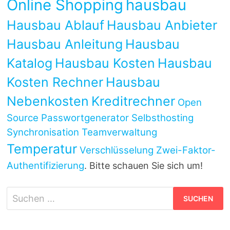
Online Shopping
hausbau
Hausbau Ablauf
Hausbau Anbieter
Hausbau Anleitung
Hausbau
Katalog
Hausbau Kosten
Hausbau
Kosten Rechner
Hausbau
Nebenkosten
Kreditrechner
Open
Source
Passwortgenerator
Selbsthosting
Synchronisation
Teamverwaltung
Temperatur
Verschlüsselung
Zwei-Faktor-
Authentifizierung
. Bitte schauen Sie sich um!
Suchen
nach: