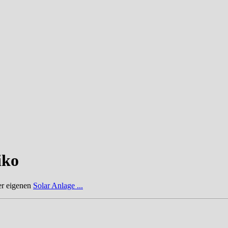
iko
er eigenen
Solar Anlage ...