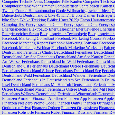
Computer Technik News
Computer Teile Kaufen
Computer Tisch Ka
Computerschrank Wohnzimmer
Computertisch Schreibtisch Kaufen
C
Twinco
Conrad Hausautomation
Coole Weihnachtsgeschenk Ideen
C
Datenschutz
Deutschland
E-bike 45 Km/h
E-bike Damen Testsieger
bike Shop
E-bike Trekking
E-bike Unter 20 Kg
Eaton Hausautomati
Camping Test
Energiespeicher Cloud
Energiespeicher Co2
Energiesp
Energiespeicher Elektroauto
Energiespeicher Energiewende
Energies
Energiespeicher Strom
Energiespeicher Technologie
Energiespeicher
Facebook Marketing Consultant
Facebook Marketing Course
Facebo
Facebook Marketing Report
Facebook Marketing Software
Facebook 
Facebook Marketing Webinar
Facebook Marketing Workshop
Fair g
Deutschland
Ferienhaus Chalet Deutschland
Ferienhaus Deutschland 
Deutschland Am See
Ferienhaus Deutschland Am See Kaufen
Ferie
Am Wasser
Ferienhaus Deutschland Im Wald
Ferienhaus Deutschlan
Deutschland Ost
Ferienhaus Deutschland Ostsee
Ferienhaus Deutsch
Ferienhaus Deutschland Schnee
Ferienhaus Deutschland See
Ferienh
Deutschland Wald
Ferienhaus Deutschland Wandern
Ferienhaus Deu
Deutschland
Ferienhaus In Deutschland Am See
Ferienhaus In Deut
Insel Deutschland
Ferienhaus Mit Hot Tub Deutschland
Ferienhaus M
Ostsee Deutschland Mieten
Ferienhaus Ostsee Deutschland Mit Hun
Ferienhaus Wellness Deutschland
Ferienhaus Winterurlaub Deutschl
Finanzen Amazon
Finanzen Anleihen
Finanzen App
Finanzen Apple
Finanzen Net Zero Promo Code
Finanzen Oatly
Finanzen Oftringen
Optimieren Privat
Finanzen Ordnen
Finanzen Organisieren
Finanzen 
Finanzen Rohstoffe
Finanzen Rubel
Finanzen Russland
Finanzen R