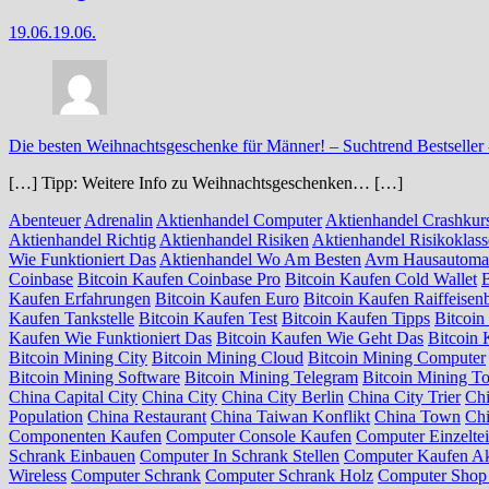
19.06.
19.06.
Die besten Weihnachtsgeschenke für Männer! – Suchtrend Bestseller
[…] Tipp: Weitere Info zu Weihnachtsgeschenken… […]
Abenteuer
Adrenalin
Aktienhandel Computer
Aktienhandel Crashkur
Aktienhandel Richtig
Aktienhandel Risiken
Aktienhandel Risikoklas
Wie Funktioniert Das
Aktienhandel Wo Am Besten
Avm Hausautoma
Coinbase
Bitcoin Kaufen Coinbase Pro
Bitcoin Kaufen Cold Wallet
Kaufen Erfahrungen
Bitcoin Kaufen Euro
Bitcoin Kaufen Raiffeisen
Kaufen Tankstelle
Bitcoin Kaufen Test
Bitcoin Kaufen Tipps
Bitcoin
Kaufen Wie Funktioniert Das
Bitcoin Kaufen Wie Geht Das
Bitcoin 
Bitcoin Mining City
Bitcoin Mining Cloud
Bitcoin Mining Computer
Bitcoin Mining Software
Bitcoin Mining Telegram
Bitcoin Mining To
China Capital City
China City
China City Berlin
China City Trier
Ch
Population
China Restaurant
China Taiwan Konflikt
China Town
Chi
Componenten Kaufen
Computer Console Kaufen
Computer Einzelte
Schrank Einbauen
Computer In Schrank Stellen
Computer Kaufen Ak
Wireless
Computer Schrank
Computer Schrank Holz
Computer Sho