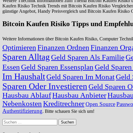
Weitere Thechnik Informationen zum Thema Bitcoin Kaufen Risiko und
Kaufen Risiko Technik Trends mit Bitcoin Kaufen Risiko Vergleiche
günstige Angebot, Handy Preisvergleich und Bitcoin Kaufen Risiko C
Bitcoin Kaufen Risiko Tipps und Empfehl
Weitere Informationen über Bitcoin Kaufen Risiko, Computer Tech
Optimieren
Finanzen Ordnen
Finanzen Orga
Sparen Alltag
Geld Sparen Als Familie
Ge
Essen
Geld Sparen Essensplan
Geld Sparen
Im Haushalt
Geld Sparen Im Monat
Geld 
Sparen Oder Investieren
Geld Sparen O
Hausbau Ablauf
Hausbau Anbieter
Hausbau
Nebenkosten
Kreditrechner
Open Source
Passwo
Authentifizierung
. Bitte schauen Sie sich um!
Suchen
nach: