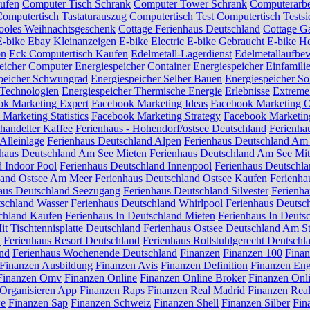
ufen
Computer Tisch Schrank
Computer Tower Schrank
Computerarbe
omputertisch Tastaturauszug
Computertisch Test
Computertisch Testsi
ooles Weihnachtsgeschenk
Cottage Ferienhaus Deutschland
Cottage G
E-bike Ebay Kleinanzeigen
E-bike Electric
E-bike Gebraucht
E-bike H
on
Eck Computertisch Kaufen
Edelmetall-Lagerdienst
Edelmetallaufbe
eicher Computer
Energiespeicher Container
Energiespeicher Einfamili
peicher Schwungrad
Energiespeicher Selber Bauen
Energiespeicher So
 Technologien
Energiespeicher Thermische Energie
Erlebnisse
Extreme
ok Marketing Expert
Facebook Marketing Ideas
Facebook Marketing O
Marketing Statistics
Facebook Marketing Strategy
Facebook Marketi
ehandelter Kaffee
Ferienhaus - Hohendorf/ostsee Deutschland
Ferienhau
Alleinlage
Ferienhaus Deutschland Alpen
Ferienhaus Deutschland Am
nhaus Deutschland Am See Mieten
Ferienhaus Deutschland Am See Mi
d Indoor Pool
Ferienhaus Deutschland Innenpool
Ferienhaus Deutschla
land Ostsee Am Meer
Ferienhaus Deutschland Ostsee Kaufen
Ferienha
aus Deutschland Seezugang
Ferienhaus Deutschland Silvester
Ferienha
tschland Wasser
Ferienhaus Deutschland Whirlpool
Ferienhaus Deutsc
schland Kaufen
Ferienhaus In Deutschland Mieten
Ferienhaus In Deuts
it Tischtennisplatte Deutschland
Ferienhaus Ostsee Deutschland Am S
d
Ferienhaus Resort Deutschland
Ferienhaus Rollstuhlgerecht Deutschl
and
Ferienhaus Wochenende Deutschland
Finanzen
Finanzen 100
Finan
Finanzen Ausbildung
Finanzen Avis
Finanzen Definition
Finanzen Eng
Finanzen Omv
Finanzen Online
Finanzen Online Broker
Finanzen Onl
Organisieren App
Finanzen Raps
Finanzen Real Madrid
Finanzen Rea
we
Finanzen Sap
Finanzen Schweiz
Finanzen Shell
Finanzen Silber
Fin