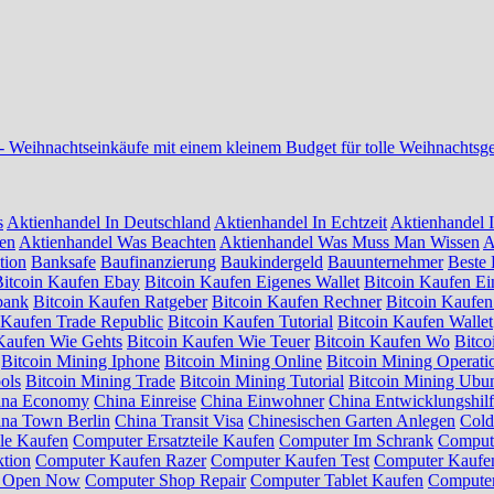
-
Weihnachtseinkäufe mit einem kleinem Budget für tolle Weihnachtsg
s
Aktienhandel In Deutschland
Aktienhandel In Echtzeit
Aktienhandel I
sen
Aktienhandel Was Beachten
Aktienhandel Was Muss Man Wissen
A
tion
Banksafe
Baufinanzierung
Baukindergeld
Bauunternehmer
Beste 
Bitcoin Kaufen Ebay
Bitcoin Kaufen Eigenes Wallet
Bitcoin Kaufen Ei
bank
Bitcoin Kaufen Ratgeber
Bitcoin Kaufen Rechner
Bitcoin Kaufen
 Kaufen Trade Republic
Bitcoin Kaufen Tutorial
Bitcoin Kaufen Wallet
Kaufen Wie Gehts
Bitcoin Kaufen Wie Teuer
Bitcoin Kaufen Wo
Bitc
Bitcoin Mining Iphone
Bitcoin Mining Online
Bitcoin Mining Operati
ols
Bitcoin Mining Trade
Bitcoin Mining Tutorial
Bitcoin Mining Ubu
ina Economy
China Einreise
China Einwohner
China Entwicklungshil
na Town Berlin
China Transit Visa
Chinesischen Garten Anlegen
Cold
ile Kaufen
Computer Ersatzteile Kaufen
Computer Im Schrank
Compute
tion
Computer Kaufen Razer
Computer Kaufen Test
Computer Kaufen
p Open Now
Computer Shop Repair
Computer Tablet Kaufen
Computer