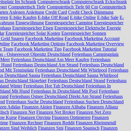
itsplatz Im Schrank
Computerschrank
Computerschrank Eckschrank
eger
Computertisch Tiefe
Computertisch Tiefe 60 Cm
Computertisch
arten Anlegen Anleitung
Credit Card
Credit Check
Dämmung
erren
E-bike Kaufen
E-bike Off Road
E-bike Online
E-bike Sale
E-
wahrung
Eingewöhnung
Energiespeicher Camping
Energiespeicher
enhaus
Energiespeicher Eisen
Energiespeicher Elektrische Energie
lar
Energiespeicher Solar Kosten
Energiespeicher Sonnen
 Geld Sparen
Facebook Marketing
Facebook Marketing Account
nline
Facebook Marketing Options
Facebook Marketing Overview
ng Team
Facebook Marketing Tips
Facebook Marketing Tutorial
s - Ostseeresort Olpenitz Deutschland
Ferienhaus Campingplatz
 Meer
Ferienhaus Deutschland Am Meer Kaufen
Ferienhaus
t Hund
Ferienhaus Deutschland Am Strand
Ferienhaus Deutschland
nd Mit Tennisplatz
Ferienhaus Deutschland Mit Whirlpool
Ferienhaus
us Deutschland Sauna
Ferienhaus Deutschland Sauna Whirlpool
us Deutschland Skigebiet
Ferienhaus Deutschland Strand
Ferienhaus
hland Winter
Ferienhaus Hot Tub Deutschland
Ferienhaus In
chland Mit Hund
Ferienhaus In Deutschland Mit Pool
Ferienhaus
trand
Ferienhaus Ostsee Deutschland Direkt Am Strand
Ferienhaus
and
Ferienhaus Suche Deutschland
Ferienhaus Suchen Deutschland
zen Adidas
Finanzen Aktien
Finanzen Alibaba
Finanzen Allianz
lisch
Finanzen Net
Finanzen Net Broker
Finanzen Net Zero
ine Kurse
Finanzen Onvista
Finanzen Optimieren
Finanzen
ltime
Finanzen Rechner
Finanzen Reddit
Finanzen Rheinmetall
anzen Sind Weiblich
Finanzen Smi
Finanzen Spanisch
Finanzen