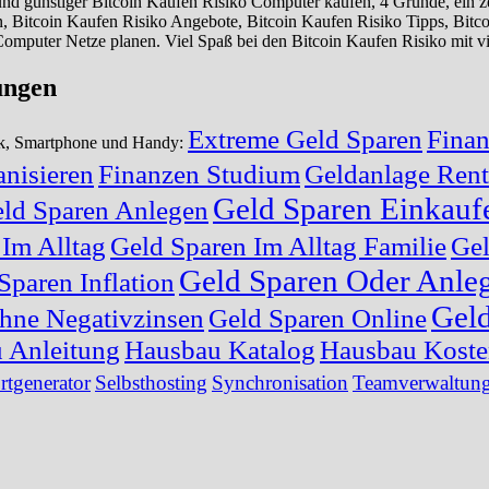
 günstiger Bitcoin Kaufen Risiko Computer kaufen, 4 Gründe, ein zert
n, Bitcoin Kaufen Risiko Angebote, Bitcoin Kaufen Risiko Tipps, Bit
omputer Netze planen. Viel Spaß bei den Bitcoin Kaufen Risiko mit v
ungen
Extreme Geld Sparen
Finan
nik, Smartphone und Handy:
nisieren
Finanzen Studium
Geldanlage Rent
Geld Sparen Einkauf
ld Sparen Anlegen
 Im Alltag
Geld Sparen Im Alltag Familie
Gel
Geld Sparen Oder Anle
Sparen Inflation
Geld
hne Negativzinsen
Geld Sparen Online
 Anleitung
Hausbau Katalog
Hausbau Kost
rtgenerator
Selbsthosting
Synchronisation
Teamverwaltun