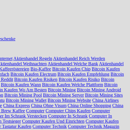
eschenke
nternet
Aktienhandel Regeln
Aktienhandel Reich Werden
ktienhandel Weihnachten
Aktienhandel Welche Bank
Aktienhandel
Kaffeeröstereien
Bio-Kaffee
Bitcoin Kaufen Chip
Bitcoin Kaufen
nfach
Bitcoin Kaufen Electrum
Bitcoin Kaufen Empfehlung
Bitcoin
 Reddit
Bitcoin Kaufen Risiken
Bitcoin Kaufen Risiko
Bitcoin
Bitcoin Kaufen Wann
Bitcoin Kaufen Welche Plattform
Bitcoin
oin Kaufen Wo Am Besten
Bitcoin Mining
Bitcoin Mining Android
on
Bitcoin Mining Pool
Bitcoin Mining Server
Bitcoin Mining Sites
ntu
Bitcoin Mining Wallet
Bitcoin Mining Website
China Airlines
fe
China Express
China Ohne Visum
China Online Shopping
China
 Brew Kaffee
Computer
Computer Chips Kaufen
Computer
r Im Schrank Verstecken
Computer In Schrank
Computer In
 Testsieger
Computer Kaufen Und Einrichten
Computer Kaufen
 Tastatur Kaufen
Computer Technik
Computer Technik Magazin