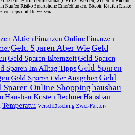
ifizierter Bitcoin Professional (CBP) zu werden, weiterhin Bitcoin
coin Kaufen Risiko Smartphone Empfehlungen, Bitcoin Kaufen Risiko
ielen Tipps und Hinweisen.
zen Aktien
Finanzen Online
Finanzen
Geld Sparen Aber Wie
Geld
ner
en
Geld Sparen Elternzeit
Geld Sparen
Geld Sparen
d Sparen Im Alltag Tipps
gen
Geld
Geld Sparen Oder Ausgeben
 Sparen Online Shopping
hausbau
en
Hausbau Kosten Rechner
Hausbau
Temperatur
g
Verschlüsselung
Zwei-Faktor-