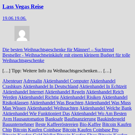
Lass Vegas Reise
19.06.
19.06.
Die besten Weihnachtsgeschenke für Männer! – Suchtrend
Bestseller
-
Weihnachtseinkäufe mit einem kleinem Budget für tolle
Weihnachtsgeschenke
[…] Tipp: Weitere Info zu Weihnachtsgeschenken… […]
Abenteuer
Adrenalin
Aktienhandel Computer
Aktienhandel
Crashkurs
Aktienhandel In Deutschland
Aktienhandel In Echtzeit
Aktienhandel Internet
Aktienhandel Regeln
Aktienhandel Reich
Werden
Aktienhandel Richtig
Aktienhandel Risiken
Aktienhandel
Risikoklassen
Aktienhandel Was Beachten
Aktienhandel Was Muss
Man Wissen
Aktienhandel Weihnachten
Aktienhandel Welche Bank
Aktienhandel Wie Funktioniert Das
Aktienhandel Wo Am Besten
Avm Hausautomation
Banksafe
Baufinanzierung
Baukindergeld
Bauunternehmer
Beste Kaffeeröstereien
Bio-Kaffee
Bitcoin Kaufen
Chip
Bitcoin Kaufen Coinbase
Bitcoin Kaufen Coinbase Pro