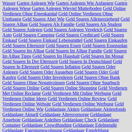
Wasser
Garten Anlegen Wie
Garten Anlegen Wie Anfangen
Garten
Anlegen Wiese
Garten Anlegen Wieviel Mutterboden
Geld Online
Verdienen Ohne Eigenkapital
Geld Online Verdienen Ohne
Umfragen
Geld Sparen Aber Wie
Geld Sparen Alleinerziehend
Geld
Sparen Alltag
Geld Sparen Als Familie
Geld Sparen Als Student
Geld Sparen Anlegen
Geld Sparen Anlegen Vergleich
Geld Sparen
Auto
Geld Sparen Camping
Geld Sparen Creditcard
Geld Sparen
Einkauf
Geld Sparen Einkauf Lebensmittel
Geld Sparen Einkaufen
Geld Sparen Elternzeit
Geld Sparen Essen
Geld Sparen Essensplan
Geld Sparen Im Alltag
Geld Sparen Im Alltag Familie
Geld Sparen
Im Alltag Tipps
Geld Sparen Im Haushalt
Geld Sparen Im Monat
Geld Sparen In Der Elternzeit
Geld Sparen In Deutschland
Geld
Sparen In Elternzeit
Geld Sparen Inflation
Geld Sparen Oder
Anlegen
Geld Sparen Oder Ausgeben
Geld Sparen Oder Gold
Kaufen
Geld Sparen Oder Investieren
Geld Sparen Ohne Bank
Geld Sparen Ohne Negativzinsen
Geld Sparen Ohne Sparbuch
Geld Sparen Online
Geld Sparen Online Shopping
Geld Verdienen
Met Online Reclame
Geld Verdienen Mit Online Werbung
Geld
Verdienen Online Ideen
Geld Verdienen Online Review
Geld
Verdienen Online Website
Geld Verdienen Online Werbung
Geld
Verdienen Online Wie
Geldanlage Aktien
Geldanlage Aktienfonds
Geldanlage Aktuell
Geldanlage Altersvorsorge
Geldanlage
Angebote
Geldanlage Anleihen
Geldanlage Check
Geldanlage
Container
Geldanlage Crowdfunding
Geldanlage Edelmetalle
Geldanlage Eigentumswohnung
Geldanlage Empfehlung