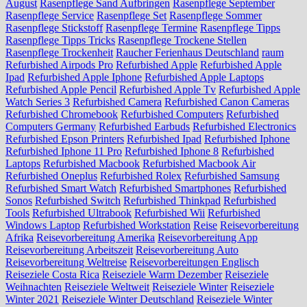
August
Rasenpflege Sand Aufbringen
Rasenpflege September
Rasenpflege Service
Rasenpflege Set
Rasenpflege Sommer
Rasenpflege Stickstoff
Rasenpflege Termine
Rasenpflege Tipps
Rasenpflege Tipps Tricks
Rasenpflege Trockene Stellen
Rasenpflege Trockenheit
Raucher Ferienhaus Deutschland
raum
Refurbished Airpods Pro
Refurbished Apple
Refurbished Apple
Ipad
Refurbished Apple Iphone
Refurbished Apple Laptops
Refurbished Apple Pencil
Refurbished Apple Tv
Refurbished Apple
Watch Series 3
Refurbished Camera
Refurbished Canon Cameras
Refurbished Chromebook
Refurbished Computers
Refurbished
Computers Germany
Refurbished Earbuds
Refurbished Electronics
Refurbished Epson Printers
Refurbished Ipad
Refurbished Iphone
Refurbished Iphone 11 Pro
Refurbished Iphone 8
Refurbished
Laptops
Refurbished Macbook
Refurbished Macbook Air
Refurbished Oneplus
Refurbished Rolex
Refurbished Samsung
Refurbished Smart Watch
Refurbished Smartphones
Refurbished
Sonos
Refurbished Switch
Refurbished Thinkpad
Refurbished
Tools
Refurbished Ultrabook
Refurbished Wii
Refurbished
Windows Laptop
Refurbished Workstation
Reise
Reisevorbereitung
Afrika
Reisevorbereitung Amerika
Reisevorbereitung App
Reisevorbereitung Arbeitszeit
Reisevorbereitung Auto
Reisevorbereitung Weltreise
Reisevorbereitungen Englisch
Reiseziele Costa Rica
Reiseziele Warm Dezember
Reiseziele
Weihnachten
Reiseziele Weltweit
Reiseziele Winter
Reiseziele
Winter 2021
Reiseziele Winter Deutschland
Reiseziele Winter