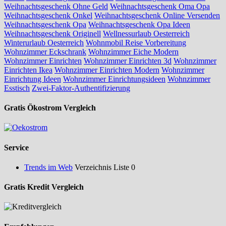
Weihnachtsgeschenk Ohne Geld
Weihnachtsgeschenk Oma Opa
Weihnachtsgeschenk Onkel
Weihnachtsgeschenk Online Versenden
Weihnachtsgeschenk Opa
Weihnachtsgeschenk Opa Ideen
Weihnachtsgeschenk Originell
Wellnessurlaub Oesterreich
Winterurlaub Oesterreich
Wohnmobil Reise Vorbereitung
Wohnzimmer Eckschrank
Wohnzimmer Eiche Modern
Wohnzimmer Einrichten
Wohnzimmer Einrichten 3d
Wohnzimmer
Einrichten Ikea
Wohnzimmer Einrichten Modern
Wohnzimmer
Einrichtung Ideen
Wohnzimmer Einrichtungsideen
Wohnzimmer
Esstisch
Zwei-Faktor-Authentifizierung
Gratis Ökostrom Vergleich
Service
Trends im Web
Verzeichnis Liste 0
Gratis Kredit Vergleich