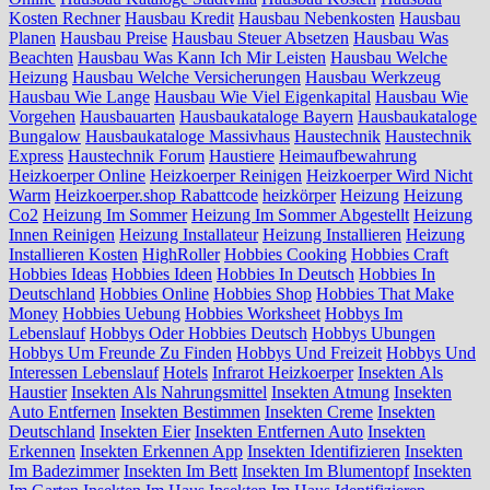
Kosten Rechner
Hausbau Kredit
Hausbau Nebenkosten
Hausbau
Planen
Hausbau Preise
Hausbau Steuer Absetzen
Hausbau Was
Beachten
Hausbau Was Kann Ich Mir Leisten
Hausbau Welche
Heizung
Hausbau Welche Versicherungen
Hausbau Werkzeug
Hausbau Wie Lange
Hausbau Wie Viel Eigenkapital
Hausbau Wie
Vorgehen
Hausbauarten
Hausbaukataloge Bayern
Hausbaukataloge
Bungalow
Hausbaukataloge Massivhaus
Haustechnik
Haustechnik
Express
Haustechnik Forum
Haustiere
Heimaufbewahrung
Heizkoerper Online
Heizkoerper Reinigen
Heizkoerper Wird Nicht
Warm
Heizkoerper.shop Rabattcode
heizkörper
Heizung
Heizung
Co2
Heizung Im Sommer
Heizung Im Sommer Abgestellt
Heizung
Innen Reinigen
Heizung Installateur
Heizung Installieren
Heizung
Installieren Kosten
HighRoller
Hobbies Cooking
Hobbies Craft
Hobbies Ideas
Hobbies Ideen
Hobbies In Deutsch
Hobbies In
Deutschland
Hobbies Online
Hobbies Shop
Hobbies That Make
Money
Hobbies Uebung
Hobbies Worksheet
Hobbys Im
Lebenslauf
Hobbys Oder Hobbies Deutsch
Hobbys Ubungen
Hobbys Um Freunde Zu Finden
Hobbys Und Freizeit
Hobbys Und
Interessen Lebenslauf
Hotels
Infrarot Heizkoerper
Insekten Als
Haustier
Insekten Als Nahrungsmittel
Insekten Atmung
Insekten
Auto Entfernen
Insekten Bestimmen
Insekten Creme
Insekten
Deutschland
Insekten Eier
Insekten Entfernen Auto
Insekten
Erkennen
Insekten Erkennen App
Insekten Identifizieren
Insekten
Im Badezimmer
Insekten Im Bett
Insekten Im Blumentopf
Insekten