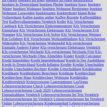
Im Garten
Insekten Im Haus
Insekten Im Haus Identifizieren
Insekten In Deutschland
Insekten Phobie
Insekten Spray
Insekten
Winter
Insekten Wohnung
Insekten Wohnung Bestimmen
Insekten
Wohnung Loswerden
Insektenarten
Insektenhotel
Island Reise
Vorbereitung
Kaffee kaufen online
Kaffee-Rezepte
Kaffeemühlen
Test
Kaffeevollautomaten Vergleich
Keller
Kfz Versicherung
Cashback
Kfz Versicherung Einkommensteuer
Kfz Versicherung
Einstufung
Kfz Versicherung Elektroauto
Kfz Versicherung Evb
Nummer
Kfz Versicherung Evb Sofort
Kfz Versicherung Weniger
Km Gefahren
Kfz Versicherung Werkstattbindung
Kfz Versicherung
Widerrufen
Kfz Versicherung Wohnmobil
Kfz-versicherung
Einmalig Anderer Fahrer
Kfz-versicherung Elektroauto Vergleich
Kfz-versicherung Wechseln
Kfz-versicherung Wechseln Frist
Kfz-
versicherung Wechseln Ohne Abmelden
Kinder
Kredit Calculator
Kredit Immobilien
Kredit Immobilienkauf
Kredit In Der Ausbildung
Kredit In Deutschland
Kredit Inflation
Kredite
Kredite Umschulden
Kredite Umschulden Rechner
Kredite Umschuldung
Kreditinstitut
Kreditkarte
Kreditrahmen Berechnen
Kreditrate
Kreditrechner
Kreditrechner Haus
Kreditrechner Wohnung
Kreditrisiko
Kreditvergleich
Krisenvorsorge
Lageroptionen
LasVegas
Lebensversicherung Check
Lebensversicherung Crash
Lebensversicherung Crash 2020
Lebensversicherung
Einmalzahlung Vergleich
Lebensversicherung Im Test Vergleich
Lebensversicherung Im Vergleich
Lebensversicherung Im Vergleich
Online
Lebensversicherung Kindesunterhalt
Lebensversicherung