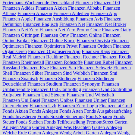
Ferienhaus Wochenende Deutschland
Finanzen
Finanzen 100
Finanzen Adidas
Finanzen Aktien
Finanzen Alibaba
Finanzen
Allianz
Finanzen Amazon
Finanzen Anleihen
Finanzen App
Finanzen Apple
Finanzen Ausbildung
Finanzen Avis
Finanzen
Definition
Finanzen Englisch
Finanzen Net
Finanzen Net Broker
Finanzen Net Zero
Finanzen Net Zero Promo Code
Finanzen Oatly
Finanzen Oftringen
Finanzen Omv
Finanzen Online
Finanzen
Online Broker
Finanzen Online Kurse
Finanzen Onvista
Finanzen
Optimieren
Finanzen Optimieren Privat
Finanzen Ordnen
Finanzen
Organisieren
Finanzen Organisieren App
Finanzen Raps
Finanzen
Real Madrid
Finanzen Realtime
Finanzen Rechner
Finanzen Reddit
Finanzen Rheinmetall
Finanzen Rohstoffe
Finanzen Rubel
Finanzen
Russland
Finanzen Rwe
Finanzen Sap
Finanzen Schweiz
Finanzen
Shell
Finanzen Silber
Finanzen Sind Weiblich
Finanzen Smi
Finanzen Spanisch
Finanzen Studieren
Finanzen Studieren
Deutschland
Finanzen Studium
Finanzen Synonym
Finanzen
Umlaufrendite
Finanzen Und Controlling
Finanzen Und Controlling
Aufgaben
Finanzen Und Steuern
Finanzen Und Wirtschaft
Finanzen Uni Basel
Finanzen Unibas
Finanzen Uniper
Finanzen
Unternehmen
Finanzen Uzh
Finanzen Zero Login
Finanzen.at Gold
Fonds Aktien
Fonds Anlegen
Fonds Arten
Fonds Ausgabeaufschlag
Fonds Investieren
Fonds Soziale Sicherung
Fonds Sparen
Fonds
Steuer
Fonds Suchen
Fonds Teilfreistellung
FremontStreet
Garten
Anlegen Wann
Garten Anlegen Was Beachten
Garten Anlegen
Welche Erde
Garten Anlegen Wenig Arbeit
Garten Anlegen Wenig