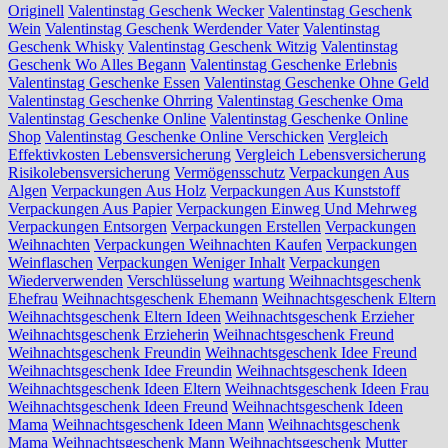
Originell
Valentinstag Geschenk Wecker
Valentinstag Geschenk
Wein
Valentinstag Geschenk Werdender Vater
Valentinstag
Geschenk Whisky
Valentinstag Geschenk Witzig
Valentinstag
Geschenk Wo Alles Begann
Valentinstag Geschenke Erlebnis
Valentinstag Geschenke Essen
Valentinstag Geschenke Ohne Geld
Valentinstag Geschenke Ohrring
Valentinstag Geschenke Oma
Valentinstag Geschenke Online
Valentinstag Geschenke Online
Shop
Valentinstag Geschenke Online Verschicken
Vergleich
Effektivkosten Lebensversicherung
Vergleich Lebensversicherung
Risikolebensversicherung
Vermögensschutz
Verpackungen Aus
Algen
Verpackungen Aus Holz
Verpackungen Aus Kunststoff
Verpackungen Aus Papier
Verpackungen Einweg Und Mehrweg
Verpackungen Entsorgen
Verpackungen Erstellen
Verpackungen
Weihnachten
Verpackungen Weihnachten Kaufen
Verpackungen
Weinflaschen
Verpackungen Weniger Inhalt
Verpackungen
Wiederverwenden
Verschlüsselung
wartung
Weihnachtsgeschenk
Ehefrau
Weihnachtsgeschenk Ehemann
Weihnachtsgeschenk Eltern
Weihnachtsgeschenk Eltern Ideen
Weihnachtsgeschenk Erzieher
Weihnachtsgeschenk Erzieherin
Weihnachtsgeschenk Freund
Weihnachtsgeschenk Freundin
Weihnachtsgeschenk Idee Freund
Weihnachtsgeschenk Idee Freundin
Weihnachtsgeschenk Ideen
Weihnachtsgeschenk Ideen Eltern
Weihnachtsgeschenk Ideen Frau
Weihnachtsgeschenk Ideen Freund
Weihnachtsgeschenk Ideen
Mama
Weihnachtsgeschenk Ideen Mann
Weihnachtsgeschenk
Mama
Weihnachtsgeschenk Mann
Weihnachtsgeschenk Mutter