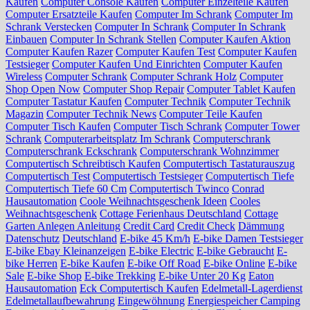
Kaufen
Computer Console Kaufen
Computer Einzelteile Kaufen
Computer Ersatzteile Kaufen
Computer Im Schrank
Computer Im
Schrank Verstecken
Computer In Schrank
Computer In Schrank
Einbauen
Computer In Schrank Stellen
Computer Kaufen Aktion
Computer Kaufen Razer
Computer Kaufen Test
Computer Kaufen
Testsieger
Computer Kaufen Und Einrichten
Computer Kaufen
Wireless
Computer Schrank
Computer Schrank Holz
Computer
Shop Open Now
Computer Shop Repair
Computer Tablet Kaufen
Computer Tastatur Kaufen
Computer Technik
Computer Technik
Magazin
Computer Technik News
Computer Teile Kaufen
Computer Tisch Kaufen
Computer Tisch Schrank
Computer Tower
Schrank
Computerarbeitsplatz Im Schrank
Computerschrank
Computerschrank Eckschrank
Computerschrank Wohnzimmer
Computertisch Schreibtisch Kaufen
Computertisch Tastaturauszug
Computertisch Test
Computertisch Testsieger
Computertisch Tiefe
Computertisch Tiefe 60 Cm
Computertisch Twinco
Conrad
Hausautomation
Coole Weihnachtsgeschenk Ideen
Cooles
Weihnachtsgeschenk
Cottage Ferienhaus Deutschland
Cottage
Garten Anlegen Anleitung
Credit Card
Credit Check
Dämmung
Datenschutz
Deutschland
E-bike 45 Km/h
E-bike Damen Testsieger
E-bike Ebay Kleinanzeigen
E-bike Electric
E-bike Gebraucht
E-
bike Herren
E-bike Kaufen
E-bike Off Road
E-bike Online
E-bike
Sale
E-bike Shop
E-bike Trekking
E-bike Unter 20 Kg
Eaton
Hausautomation
Eck Computertisch Kaufen
Edelmetall-Lagerdienst
Edelmetallaufbewahrung
Eingewöhnung
Energiespeicher Camping