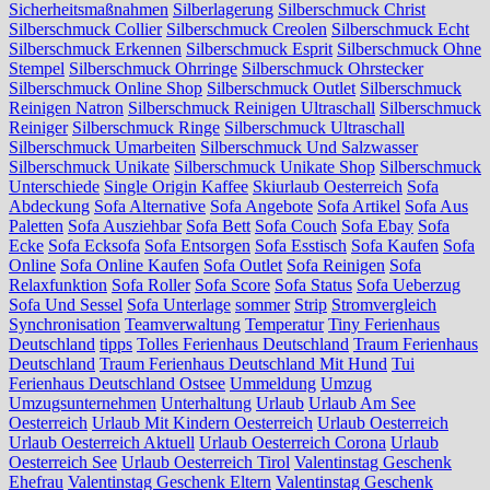
Sicherheitsmaßnahmen
Silberlagerung
Silberschmuck Christ
Silberschmuck Collier
Silberschmuck Creolen
Silberschmuck Echt
Silberschmuck Erkennen
Silberschmuck Esprit
Silberschmuck Ohne
Stempel
Silberschmuck Ohrringe
Silberschmuck Ohrstecker
Silberschmuck Online Shop
Silberschmuck Outlet
Silberschmuck
Reinigen Natron
Silberschmuck Reinigen Ultraschall
Silberschmuck
Reiniger
Silberschmuck Ringe
Silberschmuck Ultraschall
Silberschmuck Umarbeiten
Silberschmuck Und Salzwasser
Silberschmuck Unikate
Silberschmuck Unikate Shop
Silberschmuck
Unterschiede
Single Origin Kaffee
Skiurlaub Oesterreich
Sofa
Abdeckung
Sofa Alternative
Sofa Angebote
Sofa Artikel
Sofa Aus
Paletten
Sofa Ausziehbar
Sofa Bett
Sofa Couch
Sofa Ebay
Sofa
Ecke
Sofa Ecksofa
Sofa Entsorgen
Sofa Esstisch
Sofa Kaufen
Sofa
Online
Sofa Online Kaufen
Sofa Outlet
Sofa Reinigen
Sofa
Relaxfunktion
Sofa Roller
Sofa Score
Sofa Status
Sofa Ueberzug
Sofa Und Sessel
Sofa Unterlage
sommer
Strip
Stromvergleich
Synchronisation
Teamverwaltung
Temperatur
Tiny Ferienhaus
Deutschland
tipps
Tolles Ferienhaus Deutschland
Traum Ferienhaus
Deutschland
Traum Ferienhaus Deutschland Mit Hund
Tui
Ferienhaus Deutschland Ostsee
Ummeldung
Umzug
Umzugsunternehmen
Unterhaltung
Urlaub
Urlaub Am See
Oesterreich
Urlaub Mit Kindern Oesterreich
Urlaub Oesterreich
Urlaub Oesterreich Aktuell
Urlaub Oesterreich Corona
Urlaub
Oesterreich See
Urlaub Oesterreich Tirol
Valentinstag Geschenk
Ehefrau
Valentinstag Geschenk Eltern
Valentinstag Geschenk