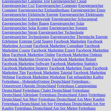
Energiespeicher Camping Test
Energiespeicher Cloud
Energiespeicher Co2
Energiespeicher Computer
Energiespeicher
Container
Energiespeicher Einfamilienhaus
Energiespeicher Eisen
Energiespeicher Elektrische Energie
Energiespeicher Elektroauto
Energiespeicher Energiewende
Energiespeicher Schwungrad
Energiespeicher Selber Bauen
Energiespeicher Solar
Energiespeicher Solar Kosten
Energiespeicher Sonnen
Energiespeicher Strom
Energiespeicher Technologie
Energiespeicher Technologien
Energiespeicher Thermische Energie
Erlebnisse
Extreme Geld Sparen
Facebook Marketing
Facebook
Marketing Account
Facebook Marketing Consultant
Facebook
Marketing Course
Facebook Marketing Expert
Facebook Marketing
Ideas
Facebook Marketing Online
Facebook Marketing Options
Facebook Marketing Overview
Facebook Marketing Report
Facebook Marketing Software
Facebook Marketing Statistics
Facebook Marketing Strategy
Facebook Marketing Team
Facebook
Marketing Tips
Facebook Marketing Tutorial
Facebook Marketing
Webinar
Facebook Marketing Workshop
Fair gehandelter Kaffee
Ferienhaus - Hohendorf/ostsee Deutschland
Ferienhaus -
Ostseeresort Olpenitz Deutschland
Ferienhaus Campingplatz
Deutschland
Ferienhaus Chalet Deutschland
Ferienhaus
Deutschland Alleinlage
Ferienhaus Deutschland Alpen
Ferienhaus
Deutschland Am Meer
Ferienhaus Deutschland Am Meer Kaufen
Ferienhaus Deutschland Am See
Ferienhaus Deutschland Am See
Kaufen
Ferienhaus Deutschland Am See Mieten
Ferienhaus