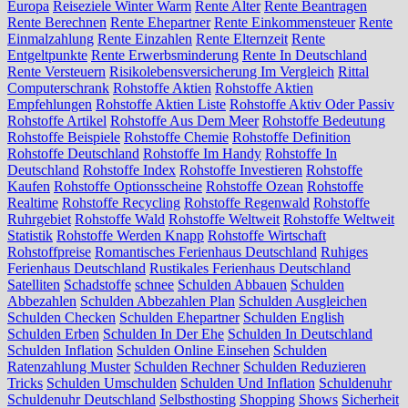
Europa
Reiseziele Winter Warm
Rente Alter
Rente Beantragen
Rente Berechnen
Rente Ehepartner
Rente Einkommensteuer
Rente
Einmalzahlung
Rente Einzahlen
Rente Elternzeit
Rente
Entgeltpunkte
Rente Erwerbsminderung
Rente In Deutschland
Rente Versteuern
Risikolebensversicherung Im Vergleich
Rittal
Computerschrank
Rohstoffe Aktien
Rohstoffe Aktien
Empfehlungen
Rohstoffe Aktien Liste
Rohstoffe Aktiv Oder Passiv
Rohstoffe Artikel
Rohstoffe Aus Dem Meer
Rohstoffe Bedeutung
Rohstoffe Beispiele
Rohstoffe Chemie
Rohstoffe Definition
Rohstoffe Deutschland
Rohstoffe Im Handy
Rohstoffe In
Deutschland
Rohstoffe Index
Rohstoffe Investieren
Rohstoffe
Kaufen
Rohstoffe Optionsscheine
Rohstoffe Ozean
Rohstoffe
Realtime
Rohstoffe Recycling
Rohstoffe Regenwald
Rohstoffe
Ruhrgebiet
Rohstoffe Wald
Rohstoffe Weltweit
Rohstoffe Weltweit
Statistik
Rohstoffe Werden Knapp
Rohstoffe Wirtschaft
Rohstoffpreise
Romantisches Ferienhaus Deutschland
Ruhiges
Ferienhaus Deutschland
Rustikales Ferienhaus Deutschland
Satelliten
Schadstoffe
schnee
Schulden Abbauen
Schulden
Abbezahlen
Schulden Abbezahlen Plan
Schulden Ausgleichen
Schulden Checken
Schulden Ehepartner
Schulden English
Schulden Erben
Schulden In Der Ehe
Schulden In Deutschland
Schulden Inflation
Schulden Online Einsehen
Schulden
Ratenzahlung Muster
Schulden Rechner
Schulden Reduzieren
Tricks
Schulden Umschulden
Schulden Und Inflation
Schuldenuhr
Schuldenuhr Deutschland
Selbsthosting
Shopping
Shows
Sicherheit