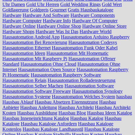
Uhr Damen
Gold Uhr Herren
Gold Wedding Rings
Gold Wert
Goldlagerung
Goldpreis
Gourmet
Gratis Hausbaukataloge
Hardware
Hardware And Software
Hardware Components
Hardware Computer
Hardware Info
Hardware Of Computer
Hardware Online
Hardware Online Shop
Hardware Online Store
Hardware Shops
Hardware Was Ist Das
Hardware World
Hausautomation Android App
Hausautomation Arduino Raspberry
Hausautomation Bei Renovierung
Hausautomation Codesys
Hausautomation Ethernet
Hausautomation Funk Oder Kabel
Hausautomation Ideen
Hausautomation Mit Homematic
Hausautomation Mit Raspberry Pi
Hausautomation Offener
Standard
Hausautomation Ohne Cloud
Hausautomation Ohne
Internet
Hausautomation Open Source
Hausautomation Raspberry
Pi Homematic
Hausautomation Raspberry Software
Hausautomation Relais
Hausautomation Rolladensteuerung
Hausautomation Selber Machen
Hausautomation Software
Hausautomation Software Freeware
Hausautomation Synology
Hausautomation Systeme
Hausautomation Welches System
hausbau
Hausbau Ablauf
Hausbau Absetzen Eigennutzung
Hausbau
Anbieter
Hausbau Anleitung
Hausbau Architekt
Hausbau Architekt
Kosten
Hausbau Ausbildung
Hausbau Blog
Hausbau Ideen Katalog
Hausbau Inneneinrichtung Katalog
Hausbau Katalog
Hausbau
Kataloge
Hausbau Kataloge Anfordern
Hausbau Kataloge
Kostenlos
Hausbau Kataloge Landhausstil
Hausbau Kataloge
Online
Hausbau Kataloge Stadtvilla
Hausbau Kosten
Hausbau