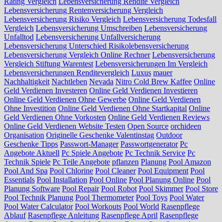
Rating Vergleich
Lebensversicherung Rendite Vergleich
Lebensversicherung Rentenversicherung Vergleich
Lebensversicherung Risiko Vergleich
Lebensversicherung Todesfall
Vergleich
Lebensversicherung Umschreiben
Lebensversicherung
Unfalltod
Lebensversicherung Unfallversicherung
Lebensversicherung Unterschied Risikolebensversicherung
Lebensversicherung Vergleich Online Rechner
Lebensversicherung
Vergleich Stiftung Warentest
Lebensversicherungen Im Vergleich
Lebensversicherungen Renditevergleich
Luxus
mauer
Nachhaltigkeit
Nachtleben
Nevada
Nitro Cold Brew Kaffee
Online
Geld Verdienen Investeren
Online Geld Verdienen Investieren
Online Geld Verdienen Ohne Gewerbe
Online Geld Verdienen
Ohne Investition
Online Geld Verdienen Ohne Startkapital
Online
Geld Verdienen Ohne Vorkosten
Online Geld Verdienen Reviews
Online Geld Verdienen Website Testen
Open Source
orchideen
Organisation
Originelle Geschenke Valentinstag
Outdoor
Geschenke Tipps
Passwort-Manager
Passwortgenerator
Pc
Angebote Aktuell
Pc Spiele Angebote
Pc Technik Service
Pc
Technik Spiele
Pc Teile Angebote
pflanzen
Planung
Pool Amazon
Pool And Spa
Pool Chlorine
Pool Cleaner
Pool Equipment
Pool
Essentials
Pool Installation
Pool Online
Pool Planung Online
Pool
Planung Software
Pool Repair
Pool Robot
Pool Skimmer
Pool Store
Pool Technik Planung
Pool Thermometer
Pool Toys
Pool Water
Pool Water Calculator
Pool Workouts
Pool World
Rasenpflege
Ablauf
Rasenpflege Anleitung
Rasenpflege April
Rasenpflege