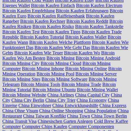
Bitcoin Kaufen Cold Wallet
Bitcoin Kaufen Ebay
Bitcoin Kaufen
Eigenes Wallet
Bitcoin Kaufen Einfach
Bitcoin Kaufen Electrum
Bitcoin Kaufen Empfehlung
Bitcoin Kaufen Erfahrungen
Bitcoin
Kaufen Euro
Bitcoin Kaufen Raiffeisenbank
Bitcoin Kaufen
Ratgeber
Bitcoin Kaufen Rechner
Bitcoin Kaufen Reddit
Bitcoin
Kaufen Risiken
Bitcoin Kaufen Risiko
Bitcoin Kaufen Tankstelle
Bitcoin Kaufen Test
Bitcoin Kaufen Tipps
Bitcoin Kaufen Trade
Republic
Bitcoin Kaufen Tutorial
Bitcoin Kaufen Wallet
Bitcoin
Kaufen Wann
Bitcoin Kaufen Welche Plattform
Bitcoin Kaufen Wie
Funktioniert Das
Bitcoin Kaufen Wie Geht Das
Bitcoin Kaufen Wie
Gehts
Bitcoin Kaufen Wie Teuer
Bitcoin Kaufen Wo
Bitcoin
Kaufen Wo Am Besten
Bitcoin Mining
Bitcoin Mining Android
Bitcoin Mining City
Bitcoin Mining Cloud
Bitcoin Mining
Computer
Bitcoin Mining Iphone
Bitcoin Mining Online
Bitcoin
Mining Operation
Bitcoin Mining Pool
Bitcoin Mining Server
Bitcoin Mining Sites
Bitcoin Mining Software
Bitcoin Mining
Telegram
Bitcoin Mining Tools
Bitcoin Mining Trade
Bitcoin
Mining Tutorial
Bitcoin Mining Ubuntu
Bitcoin Mining Wallet
Bitcoin Mining Website
China Airlines
China Capital City
China
City
China City Berlin
China City Trier
China Economy
China
Einreise
China Einwohner
China Entwicklungshilfe
China Express
China Ohne Visum
China Online Shopping
China Population
China
Restaurant
China Taiwan Konflikt
China Town
China Town Berlin
China Transit Visa
Chinesischen Garten Anlegen
Cold Brew Kaffee
Computer
Computer Chips Kaufen
Computer Componenten