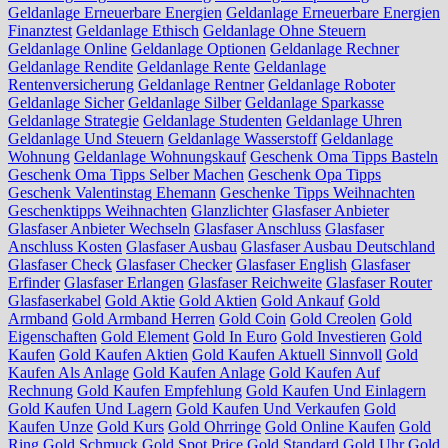
Geldanlage Erneuerbare Energien
Geldanlage Erneuerbare Energien
Finanztest
Geldanlage Ethisch
Geldanlage Ohne Steuern
Geldanlage Online
Geldanlage Optionen
Geldanlage Rechner
Geldanlage Rendite
Geldanlage Rente
Geldanlage
Rentenversicherung
Geldanlage Rentner
Geldanlage Roboter
Geldanlage Sicher
Geldanlage Silber
Geldanlage Sparkasse
Geldanlage Strategie
Geldanlage Studenten
Geldanlage Uhren
Geldanlage Und Steuern
Geldanlage Wasserstoff
Geldanlage
Wohnung
Geldanlage Wohnungskauf
Geschenk Oma Tipps Basteln
Geschenk Oma Tipps Selber Machen
Geschenk Opa Tipps
Geschenk Valentinstag Ehemann
Geschenke Tipps Weihnachten
Geschenktipps Weihnachten
Glanzlichter
Glasfaser Anbieter
Glasfaser Anbieter Wechseln
Glasfaser Anschluss
Glasfaser
Anschluss Kosten
Glasfaser Ausbau
Glasfaser Ausbau Deutschland
Glasfaser Check
Glasfaser Checker
Glasfaser English
Glasfaser
Erfinder
Glasfaser Erlangen
Glasfaser Reichweite
Glasfaser Router
Glasfaserkabel
Gold Aktie
Gold Aktien
Gold Ankauf
Gold
Armband
Gold Armband Herren
Gold Coin
Gold Creolen
Gold
Eigenschaften
Gold Element
Gold In Euro
Gold Investieren
Gold
Kaufen
Gold Kaufen Aktien
Gold Kaufen Aktuell Sinnvoll
Gold
Kaufen Als Anlage
Gold Kaufen Anlage
Gold Kaufen Auf
Rechnung
Gold Kaufen Empfehlung
Gold Kaufen Und Einlagern
Gold Kaufen Und Lagern
Gold Kaufen Und Verkaufen
Gold
Kaufen Unze
Gold Kurs
Gold Ohrringe
Gold Online Kaufen
Gold
Ring
Gold Schmuck
Gold Spot Price
Gold Standard
Gold Uhr
Gold