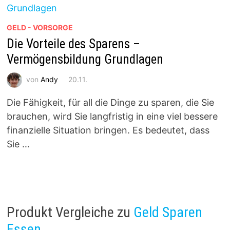
GELD - VORSORGE
Die Vorteile des Sparens –
Vermögensbildung Grundlagen
von
Andy
20.11.
Die Fähigkeit, für all die Dinge zu sparen, die Sie
brauchen, wird Sie langfristig in eine viel bessere
finanzielle Situation bringen. Es bedeutet, dass
Sie …
Produkt Vergleiche zu
Geld Sparen
Essen