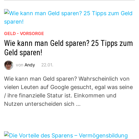
GELD - VORSORGE
Wie kann man Geld sparen? 25 Tipps zum
Geld sparen!
von
Andy
22.01.
Wie kann man Geld sparen? Wahrscheinlich von
vielen Leuten auf Google gesucht, egal was seine
/ ihre finanzielle Statur ist. Einkommen und
Nutzen unterscheiden sich …