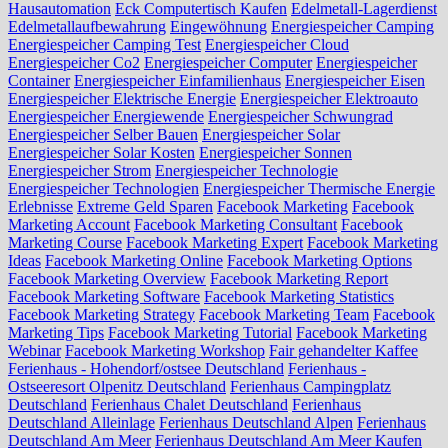
Hausautomation
Eck Computertisch Kaufen
Edelmetall-Lagerdienst
Edelmetallaufbewahrung
Eingewöhnung
Energiespeicher Camping
Energiespeicher Camping Test
Energiespeicher Cloud
Energiespeicher Co2
Energiespeicher Computer
Energiespeicher
Container
Energiespeicher Einfamilienhaus
Energiespeicher Eisen
Energiespeicher Elektrische Energie
Energiespeicher Elektroauto
Energiespeicher Energiewende
Energiespeicher Schwungrad
Energiespeicher Selber Bauen
Energiespeicher Solar
Energiespeicher Solar Kosten
Energiespeicher Sonnen
Energiespeicher Strom
Energiespeicher Technologie
Energiespeicher Technologien
Energiespeicher Thermische Energie
Erlebnisse
Extreme Geld Sparen
Facebook Marketing
Facebook
Marketing Account
Facebook Marketing Consultant
Facebook
Marketing Course
Facebook Marketing Expert
Facebook Marketing
Ideas
Facebook Marketing Online
Facebook Marketing Options
Facebook Marketing Overview
Facebook Marketing Report
Facebook Marketing Software
Facebook Marketing Statistics
Facebook Marketing Strategy
Facebook Marketing Team
Facebook
Marketing Tips
Facebook Marketing Tutorial
Facebook Marketing
Webinar
Facebook Marketing Workshop
Fair gehandelter Kaffee
Ferienhaus - Hohendorf/ostsee Deutschland
Ferienhaus -
Ostseeresort Olpenitz Deutschland
Ferienhaus Campingplatz
Deutschland
Ferienhaus Chalet Deutschland
Ferienhaus
Deutschland Alleinlage
Ferienhaus Deutschland Alpen
Ferienhaus
Deutschland Am Meer
Ferienhaus Deutschland Am Meer Kaufen