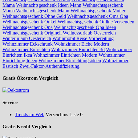
Mama
Weihnachtsgeschenk Ideen Mann
Weihnachtsgeschenk
Mama
Weihnachtsgeschenk Mann
Weihnachtsgeschenk Mutter
Weihnachtsgeschenk Ohne Geld
Weihnachtsgeschenk Oma Opa
Weihnachtsgeschenk Onkel
Weihnachtsgeschenk Online Versenden
Weihnachtsgeschenk Opa
Weihnachtsgeschenk Opa Ideen
Weihnachtsgeschenk Originell
Wellnessurlaub Oesterreich
Winterurlaub Oesterreich
Wohnmobil Reise Vorbereitung
Wohnzimmer Eckschrank
Wohnzimmer Eiche Modern
Wohnzimmer Einrichten
Wohnzimmer Einrichten 3d
Wohnzimmer
Einrichten Ikea
Wohnzimmer Einrichten Modern
Wohnzimmer
Einrichtung Ideen
Wohnzimmer Einrichtungsideen
Wohnzimmer
Esstisch
Zwei-Faktor-Authentifizierung
Gratis Ökostrom Vergleich
Service
Trends im Web
Verzeichnis Liste 0
Gratis Kredit Vergleich