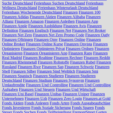
Suche Deutschland
Ferienhaus Suchen Deutschland
Ferienhaus
Wellness Deutschland
Ferienhaus Winterurlaub Deutschland
Ferienhaus Wochenende Deutschland
Finanzen
Finanzen 100
Finanzen Adidas
Finanzen Aktien
Finanzen Alibaba
Finanzen
Allianz
Finanzen Amazon
Finanzen Anleihen
Finanzen App
Finanzen Apple
Finanzen Ausbildung
Finanzen Avis
Finanzen
Definition
Finanzen Englisch
Finanzen Net
Finanzen Net Broker
Finanzen Net Zero
Finanzen Net Zero Promo Code
Finanzen Oatly
Finanzen Oftringen
Finanzen Omv
Finanzen Online
Finanzen
Online Broker
Finanzen Online Kurse
Finanzen Onvista
Finanzen
Optimieren
Finanzen Optimieren Privat
Finanzen Ordnen
Finanzen
Organisieren
Finanzen Organisieren App
Finanzen Raps
Finanzen
Real Madrid
Finanzen Realtime
Finanzen Rechner
Finanzen Reddit
Finanzen Rheinmetall
Finanzen Rohstoffe
Finanzen Rubel
Finanzen
Russland
Finanzen Rwe
Finanzen Sap
Finanzen Schweiz
Finanzen
Shell
Finanzen Silber
Finanzen Sind Weiblich
Finanzen Smi
Finanzen Spanisch
Finanzen Studieren
Finanzen Studieren
Deutschland
Finanzen Studium
Finanzen Synonym
Finanzen
Umlaufrendite
Finanzen Und Controlling
Finanzen Und Controlling
Aufgaben
Finanzen Und Steuern
Finanzen Und Wirtschaft
Finanzen Uni Basel
Finanzen Unibas
Finanzen Uniper
Finanzen
Unternehmen
Finanzen Uzh
Finanzen Zero Login
Finanzen.at Gold
Fonds Aktien
Fonds Anlegen
Fonds Arten
Fonds Ausgabeaufschlag
Fonds Investieren
Fonds Soziale Sicherung
Fonds Sparen
Fonds
Steuer
Fonds Suchen
Fonds Teilfreistellung
FremontStreet
Garten