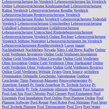
Lebensversicherung Im Vergleich
Lebensversicherung Im Vergleich
Online
Lebensversicherung Kindesunterhalt
Lebensversicherung
Rating Vergleich
Lebensversicherung Rendite Vergleich
Lebensversicherung Rentenversicherung Vergleich
Lebensversicherung Risiko Vergleich
Lebensversicherung Todesfall
Vergleich
Lebensversicherung Umschreiben
Lebensversicherung
Unfalltod
Lebensversicherung Unfallversicherung
Lebensversicherung Unterschied Risikolebensversicherung
Lebensversicherung Vergleich Online Rechner
Lebensversicherung
Vergleich Stiftung Warentest
Lebensversicherungen Im Vergleich
Lebensversicherungen Renditevergleich
Luxus
mauer
Nachhaltigkeit
Nachtleben
Nevada
Nitro Cold Brew Kaffee
Online
Geld Verdienen Investeren
Online Geld Verdienen Investieren
Online Geld Verdienen Ohne Gewerbe
Online Geld Verdienen
Ohne Investition
Online Geld Verdienen Ohne Startkapital
Online
Geld Verdienen Ohne Vorkosten
Online Geld Verdienen Reviews
Online Geld Verdienen Website Testen
Open Source
orchideen
Organisation
Originelle Geschenke Valentinstag
Outdoor
Geschenke Tipps
Passwort-Manager
Passwortgenerator
Pc
Angebote Aktuell
Pc Spiele Angebote
Pc Technik Service
Pc
Technik Spiele
Pc Teile Angebote
pflanzen
Planung
Pool Amazon
Pool And Spa
Pool Chlorine
Pool Cleaner
Pool Equipment
Pool
Essentials
Pool Installation
Pool Online
Pool Planung Online
Pool
Planung Software
Pool Repair
Pool Robot
Pool Skimmer
Pool Store
Pool Technik Planung
Pool Thermometer
Pool Toys
Pool Water