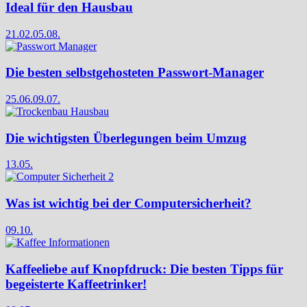
Ideal für den Hausbau
21.02.
05.08.
Die besten selbstgehosteten Passwort-Manager
25.06.
09.07.
Die wichtigsten Überlegungen beim Umzug
13.05.
Was ist wichtig bei der Computersicherheit?
09.10.
Kaffeeliebe auf Knopfdruck: Die besten Tipps für
begeisterte Kaffeetrinker!