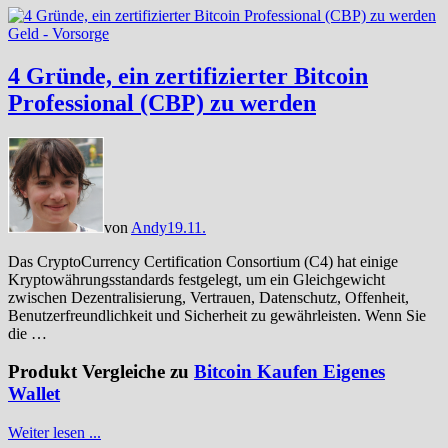
Geld - Vorsorge
4 Gründe, ein zertifizierter Bitcoin
Professional (CBP) zu werden
von
Andy
19.11.
Das CryptoCurrency Certification Consortium (C4) hat einige
Kryptowährungsstandards festgelegt, um ein Gleichgewicht
zwischen Dezentralisierung, Vertrauen, Datenschutz, Offenheit,
Benutzerfreundlichkeit und Sicherheit zu gewährleisten. Wenn Sie
die …
Produkt Vergleiche zu
Bitcoin Kaufen Eigenes
Wallet
Weiter lesen ...