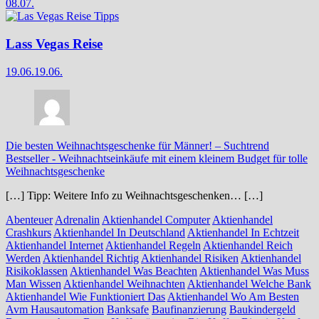
08.07.
Lass Vegas Reise
19.06.
19.06.
Die besten Weihnachtsgeschenke für Männer! – Suchtrend
Bestseller
-
Weihnachtseinkäufe mit einem kleinem Budget für tolle
Weihnachtsgeschenke
[…] Tipp: Weitere Info zu Weihnachtsgeschenken… […]
Abenteuer
Adrenalin
Aktienhandel Computer
Aktienhandel
Crashkurs
Aktienhandel In Deutschland
Aktienhandel In Echtzeit
Aktienhandel Internet
Aktienhandel Regeln
Aktienhandel Reich
Werden
Aktienhandel Richtig
Aktienhandel Risiken
Aktienhandel
Risikoklassen
Aktienhandel Was Beachten
Aktienhandel Was Muss
Man Wissen
Aktienhandel Weihnachten
Aktienhandel Welche Bank
Aktienhandel Wie Funktioniert Das
Aktienhandel Wo Am Besten
Avm Hausautomation
Banksafe
Baufinanzierung
Baukindergeld