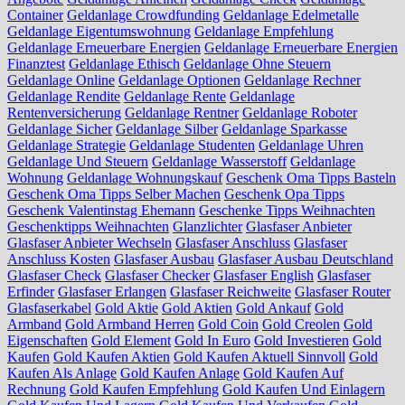
Container
Geldanlage Crowdfunding
Geldanlage Edelmetalle
Geldanlage Eigentumswohnung
Geldanlage Empfehlung
Geldanlage Erneuerbare Energien
Geldanlage Erneuerbare Energien
Finanztest
Geldanlage Ethisch
Geldanlage Ohne Steuern
Geldanlage Online
Geldanlage Optionen
Geldanlage Rechner
Geldanlage Rendite
Geldanlage Rente
Geldanlage
Rentenversicherung
Geldanlage Rentner
Geldanlage Roboter
Geldanlage Sicher
Geldanlage Silber
Geldanlage Sparkasse
Geldanlage Strategie
Geldanlage Studenten
Geldanlage Uhren
Geldanlage Und Steuern
Geldanlage Wasserstoff
Geldanlage
Wohnung
Geldanlage Wohnungskauf
Geschenk Oma Tipps Basteln
Geschenk Oma Tipps Selber Machen
Geschenk Opa Tipps
Geschenk Valentinstag Ehemann
Geschenke Tipps Weihnachten
Geschenktipps Weihnachten
Glanzlichter
Glasfaser Anbieter
Glasfaser Anbieter Wechseln
Glasfaser Anschluss
Glasfaser
Anschluss Kosten
Glasfaser Ausbau
Glasfaser Ausbau Deutschland
Glasfaser Check
Glasfaser Checker
Glasfaser English
Glasfaser
Erfinder
Glasfaser Erlangen
Glasfaser Reichweite
Glasfaser Router
Glasfaserkabel
Gold Aktie
Gold Aktien
Gold Ankauf
Gold
Armband
Gold Armband Herren
Gold Coin
Gold Creolen
Gold
Eigenschaften
Gold Element
Gold In Euro
Gold Investieren
Gold
Kaufen
Gold Kaufen Aktien
Gold Kaufen Aktuell Sinnvoll
Gold
Kaufen Als Anlage
Gold Kaufen Anlage
Gold Kaufen Auf
Rechnung
Gold Kaufen Empfehlung
Gold Kaufen Und Einlagern