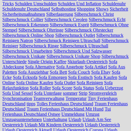
Tricks
Schulden Umschulden
Schulden Und Inflation
Schuldenuhr
Schuldenuhr Deutschland
Selbsthosting
Shopping
Shows
Sicherheit
Sicherheitsmaßnahmen
Silberlagerung
Silberschmuck Christ
Silberschmuck Collier
Silberschmuck Creolen
Silberschmuck Echt
Silberschmuck Erkennen
Silberschmuck Esprit
Silberschmuck Ohne
Stempel
Silberschmuck Ohrringe
Silberschmuck Ohrstecker
Silberschmuck Online Shop
Silberschmuck Outlet
Silberschmuck
Reinigen Natron
Silberschmuck Reinigen Ultraschall
Silberschmuck
Reiniger
Silberschmuck Ringe
Silberschmuck Ultraschall
Silberschmuck Umarbeiten
Silberschmuck Und Salzwasser
Silberschmuck Unikate
Silberschmuck Unikate Shop
Silberschmuck
Unterschiede
Single Origin Kaffee
Skiurlaub Oesterreich
Sofa
Abdeckung
Sofa Alternative
Sofa Angebote
Sofa Artikel
Sofa Aus
Paletten
Sofa Ausziehbar
Sofa Bett
Sofa Couch
Sofa Ebay
Sofa
Ecke
Sofa Ecksofa
Sofa Entsorgen
Sofa Esstisch
Sofa Kaufen
Sofa
Online
Sofa Online Kaufen
Sofa Outlet
Sofa Reinigen
Sofa
Relaxfunktion
Sofa Roller
Sofa Score
Sofa Status
Sofa Ueberzug
Sofa Und Sessel
Sofa Unterlage
sommer
Strip
Stromvergleich
Synchronisation
Teamverwaltung
Temperatur
Tiny Ferienhaus
Deutschland
tipps
Tolles Ferienhaus Deutschland
Traum Ferienhaus
Deutschland
Traum Ferienhaus Deutschland Mit Hund
Tui
Ferienhaus Deutschland Ostsee
Ummeldung
Umzug
Umzugsunternehmen
Unterhaltung
Urlaub
Urlaub Am See
Oesterreich
Urlaub Mit Kindern Oesterreich
Urlaub Oesterreich
Urlaub Oesterreich Aktuell
Urlaub Oesterreich Corona
Urlaub