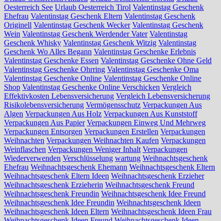
Oesterreich See
Urlaub Oesterreich Tirol
Valentinstag Geschenk
Ehefrau
Valentinstag Geschenk Eltern
Valentinstag Geschenk
Originell
Valentinstag Geschenk Wecker
Valentinstag Geschenk
Wein
Valentinstag Geschenk Werdender Vater
Valentinstag
Geschenk Whisky
Valentinstag Geschenk Witzig
Valentinstag
Geschenk Wo Alles Begann
Valentinstag Geschenke Erlebnis
Valentinstag Geschenke Essen
Valentinstag Geschenke Ohne Geld
Valentinstag Geschenke Ohrring
Valentinstag Geschenke Oma
Valentinstag Geschenke Online
Valentinstag Geschenke Online
Shop
Valentinstag Geschenke Online Verschicken
Vergleich
Effektivkosten Lebensversicherung
Vergleich Lebensversicherung
Risikolebensversicherung
Vermögensschutz
Verpackungen Aus
Algen
Verpackungen Aus Holz
Verpackungen Aus Kunststoff
Verpackungen Aus Papier
Verpackungen Einweg Und Mehrweg
Verpackungen Entsorgen
Verpackungen Erstellen
Verpackungen
Weihnachten
Verpackungen Weihnachten Kaufen
Verpackungen
Weinflaschen
Verpackungen Weniger Inhalt
Verpackungen
Wiederverwenden
Verschlüsselung
wartung
Weihnachtsgeschenk
Ehefrau
Weihnachtsgeschenk Ehemann
Weihnachtsgeschenk Eltern
Weihnachtsgeschenk Eltern Ideen
Weihnachtsgeschenk Erzieher
Weihnachtsgeschenk Erzieherin
Weihnachtsgeschenk Freund
Weihnachtsgeschenk Freundin
Weihnachtsgeschenk Idee Freund
Weihnachtsgeschenk Idee Freundin
Weihnachtsgeschenk Ideen
Weihnachtsgeschenk Ideen Eltern
Weihnachtsgeschenk Ideen Frau
Weihnachtsgeschenk Ideen Freund
Weihnachtsgeschenk Ideen