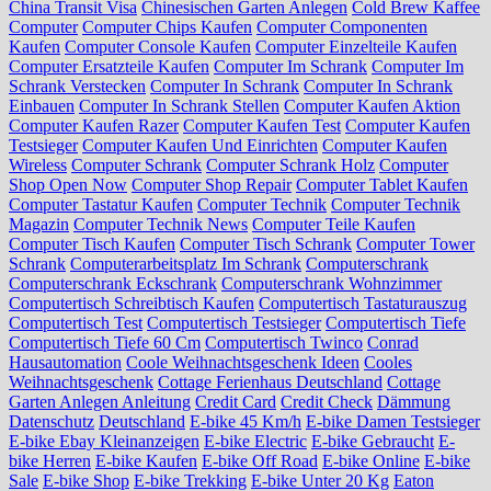
China Transit Visa
Chinesischen Garten Anlegen
Cold Brew Kaffee
Computer
Computer Chips Kaufen
Computer Componenten
Kaufen
Computer Console Kaufen
Computer Einzelteile Kaufen
Computer Ersatzteile Kaufen
Computer Im Schrank
Computer Im
Schrank Verstecken
Computer In Schrank
Computer In Schrank
Einbauen
Computer In Schrank Stellen
Computer Kaufen Aktion
Computer Kaufen Razer
Computer Kaufen Test
Computer Kaufen
Testsieger
Computer Kaufen Und Einrichten
Computer Kaufen
Wireless
Computer Schrank
Computer Schrank Holz
Computer
Shop Open Now
Computer Shop Repair
Computer Tablet Kaufen
Computer Tastatur Kaufen
Computer Technik
Computer Technik
Magazin
Computer Technik News
Computer Teile Kaufen
Computer Tisch Kaufen
Computer Tisch Schrank
Computer Tower
Schrank
Computerarbeitsplatz Im Schrank
Computerschrank
Computerschrank Eckschrank
Computerschrank Wohnzimmer
Computertisch Schreibtisch Kaufen
Computertisch Tastaturauszug
Computertisch Test
Computertisch Testsieger
Computertisch Tiefe
Computertisch Tiefe 60 Cm
Computertisch Twinco
Conrad
Hausautomation
Coole Weihnachtsgeschenk Ideen
Cooles
Weihnachtsgeschenk
Cottage Ferienhaus Deutschland
Cottage
Garten Anlegen Anleitung
Credit Card
Credit Check
Dämmung
Datenschutz
Deutschland
E-bike 45 Km/h
E-bike Damen Testsieger
E-bike Ebay Kleinanzeigen
E-bike Electric
E-bike Gebraucht
E-
bike Herren
E-bike Kaufen
E-bike Off Road
E-bike Online
E-bike
Sale
E-bike Shop
E-bike Trekking
E-bike Unter 20 Kg
Eaton