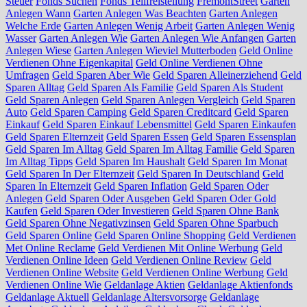
Steuer
Fonds Suchen
Fonds Teilfreistellung
FremontStreet
Garten
Anlegen Wann
Garten Anlegen Was Beachten
Garten Anlegen
Welche Erde
Garten Anlegen Wenig Arbeit
Garten Anlegen Wenig
Wasser
Garten Anlegen Wie
Garten Anlegen Wie Anfangen
Garten
Anlegen Wiese
Garten Anlegen Wieviel Mutterboden
Geld Online
Verdienen Ohne Eigenkapital
Geld Online Verdienen Ohne
Umfragen
Geld Sparen Aber Wie
Geld Sparen Alleinerziehend
Geld
Sparen Alltag
Geld Sparen Als Familie
Geld Sparen Als Student
Geld Sparen Anlegen
Geld Sparen Anlegen Vergleich
Geld Sparen
Auto
Geld Sparen Camping
Geld Sparen Creditcard
Geld Sparen
Einkauf
Geld Sparen Einkauf Lebensmittel
Geld Sparen Einkaufen
Geld Sparen Elternzeit
Geld Sparen Essen
Geld Sparen Essensplan
Geld Sparen Im Alltag
Geld Sparen Im Alltag Familie
Geld Sparen
Im Alltag Tipps
Geld Sparen Im Haushalt
Geld Sparen Im Monat
Geld Sparen In Der Elternzeit
Geld Sparen In Deutschland
Geld
Sparen In Elternzeit
Geld Sparen Inflation
Geld Sparen Oder
Anlegen
Geld Sparen Oder Ausgeben
Geld Sparen Oder Gold
Kaufen
Geld Sparen Oder Investieren
Geld Sparen Ohne Bank
Geld Sparen Ohne Negativzinsen
Geld Sparen Ohne Sparbuch
Geld Sparen Online
Geld Sparen Online Shopping
Geld Verdienen
Met Online Reclame
Geld Verdienen Mit Online Werbung
Geld
Verdienen Online Ideen
Geld Verdienen Online Review
Geld
Verdienen Online Website
Geld Verdienen Online Werbung
Geld
Verdienen Online Wie
Geldanlage Aktien
Geldanlage Aktienfonds
Geldanlage Aktuell
Geldanlage Altersvorsorge
Geldanlage