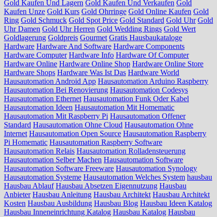
Gold Kaufen Und Lagern
Gold Kaufen Und Verkaufen
Gold
Kaufen Unze
Gold Kurs
Gold Ohrringe
Gold Online Kaufen
Gold
Ring
Gold Schmuck
Gold Spot Price
Gold Standard
Gold Uhr
Gold
Uhr Damen
Gold Uhr Herren
Gold Wedding Rings
Gold Wert
Goldlagerung
Goldpreis
Gourmet
Gratis Hausbaukataloge
Hardware
Hardware And Software
Hardware Components
Hardware Computer
Hardware Info
Hardware Of Computer
Hardware Online
Hardware Online Shop
Hardware Online Store
Hardware Shops
Hardware Was Ist Das
Hardware World
Hausautomation Android App
Hausautomation Arduino Raspberry
Hausautomation Bei Renovierung
Hausautomation Codesys
Hausautomation Ethernet
Hausautomation Funk Oder Kabel
Hausautomation Ideen
Hausautomation Mit Homematic
Hausautomation Mit Raspberry Pi
Hausautomation Offener
Standard
Hausautomation Ohne Cloud
Hausautomation Ohne
Internet
Hausautomation Open Source
Hausautomation Raspberry
Pi Homematic
Hausautomation Raspberry Software
Hausautomation Relais
Hausautomation Rolladensteuerung
Hausautomation Selber Machen
Hausautomation Software
Hausautomation Software Freeware
Hausautomation Synology
Hausautomation Systeme
Hausautomation Welches System
hausbau
Hausbau Ablauf
Hausbau Absetzen Eigennutzung
Hausbau
Anbieter
Hausbau Anleitung
Hausbau Architekt
Hausbau Architekt
Kosten
Hausbau Ausbildung
Hausbau Blog
Hausbau Ideen Katalog
Hausbau Inneneinrichtung Katalog
Hausbau Katalog
Hausbau