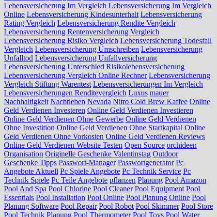
Lebensversicherung Im Vergleich
Lebensversicherung Im Vergleich
Online
Lebensversicherung Kindesunterhalt
Lebensversicherung
Rating Vergleich
Lebensversicherung Rendite Vergleich
Lebensversicherung Rentenversicherung Vergleich
Lebensversicherung Risiko Vergleich
Lebensversicherung Todesfall
Vergleich
Lebensversicherung Umschreiben
Lebensversicherung
Unfalltod
Lebensversicherung Unfallversicherung
Lebensversicherung Unterschied Risikolebensversicherung
Lebensversicherung Vergleich Online Rechner
Lebensversicherung
Vergleich Stiftung Warentest
Lebensversicherungen Im Vergleich
Lebensversicherungen Renditevergleich
Luxus
mauer
Nachhaltigkeit
Nachtleben
Nevada
Nitro Cold Brew Kaffee
Online
Geld Verdienen Investeren
Online Geld Verdienen Investieren
Online Geld Verdienen Ohne Gewerbe
Online Geld Verdienen
Ohne Investition
Online Geld Verdienen Ohne Startkapital
Online
Geld Verdienen Ohne Vorkosten
Online Geld Verdienen Reviews
Online Geld Verdienen Website Testen
Open Source
orchideen
Organisation
Originelle Geschenke Valentinstag
Outdoor
Geschenke Tipps
Passwort-Manager
Passwortgenerator
Pc
Angebote Aktuell
Pc Spiele Angebote
Pc Technik Service
Pc
Technik Spiele
Pc Teile Angebote
pflanzen
Planung
Pool Amazon
Pool And Spa
Pool Chlorine
Pool Cleaner
Pool Equipment
Pool
Essentials
Pool Installation
Pool Online
Pool Planung Online
Pool
Planung Software
Pool Repair
Pool Robot
Pool Skimmer
Pool Store
Pool Technik Planung
Pool Thermometer
Pool Toys
Pool Water