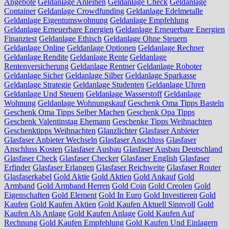
Angebote
Geldanlage Anleihen
Geldanlage Check
Geldanlage
Container
Geldanlage Crowdfunding
Geldanlage Edelmetalle
Geldanlage Eigentumswohnung
Geldanlage Empfehlung
Geldanlage Erneuerbare Energien
Geldanlage Erneuerbare Energien
Finanztest
Geldanlage Ethisch
Geldanlage Ohne Steuern
Geldanlage Online
Geldanlage Optionen
Geldanlage Rechner
Geldanlage Rendite
Geldanlage Rente
Geldanlage
Rentenversicherung
Geldanlage Rentner
Geldanlage Roboter
Geldanlage Sicher
Geldanlage Silber
Geldanlage Sparkasse
Geldanlage Strategie
Geldanlage Studenten
Geldanlage Uhren
Geldanlage Und Steuern
Geldanlage Wasserstoff
Geldanlage
Wohnung
Geldanlage Wohnungskauf
Geschenk Oma Tipps Basteln
Geschenk Oma Tipps Selber Machen
Geschenk Opa Tipps
Geschenk Valentinstag Ehemann
Geschenke Tipps Weihnachten
Geschenktipps Weihnachten
Glanzlichter
Glasfaser Anbieter
Glasfaser Anbieter Wechseln
Glasfaser Anschluss
Glasfaser
Anschluss Kosten
Glasfaser Ausbau
Glasfaser Ausbau Deutschland
Glasfaser Check
Glasfaser Checker
Glasfaser English
Glasfaser
Erfinder
Glasfaser Erlangen
Glasfaser Reichweite
Glasfaser Router
Glasfaserkabel
Gold Aktie
Gold Aktien
Gold Ankauf
Gold
Armband
Gold Armband Herren
Gold Coin
Gold Creolen
Gold
Eigenschaften
Gold Element
Gold In Euro
Gold Investieren
Gold
Kaufen
Gold Kaufen Aktien
Gold Kaufen Aktuell Sinnvoll
Gold
Kaufen Als Anlage
Gold Kaufen Anlage
Gold Kaufen Auf
Rechnung
Gold Kaufen Empfehlung
Gold Kaufen Und Einlagern