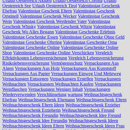
Urlaub Oesterreich Aktuell
Urlaub Oesterreich Corona
Urlaub
Oesterreich See
Urlaub Oesterreich Tirol
Valentinstag Geschenk
Ehefrau
Valentinstag Geschenk Eltern
Valentinstag Geschenk
Originell
Valentinstag Geschenk Wecker
Valentinstag Geschenk
Wein
Valentinstag Geschenk Werdender Vater
Valentinstag
Geschenk Whisky
Valentinstag Geschenk Witzig
Valentinstag
Geschenk Wo Alles Begann
Valentinstag Geschenke Erlebnis
Valentinstag Geschenke Essen
Valentinstag Geschenke Ohne Geld
Valentinstag Geschenke Ohrring
Valentinstag Geschenke Oma
Valentinstag Geschenke Online
Valentinstag Geschenke Online
Shop
Valentinstag Geschenke Online Verschicken
Vergleich
Effektivkosten Lebensversicherung
Vergleich Lebensversicherung
Risikolebensversicherung
Vermögensschutz
Verpackungen Aus
Algen
Verpackungen Aus Holz
Verpackungen Aus Kunststoff
Verpackungen Aus Papier
Verpackungen Einweg Und Mehrweg
Verpackungen Entsorgen
Verpackungen Erstellen
Verpackungen
Weihnachten
Verpackungen Weihnachten Kaufen
Verpackungen
Weinflaschen
Verpackungen Weniger Inhalt
Verpackungen
Wiederverwenden
Verschlüsselung
wartung
Weihnachtsgeschenk
Ehefrau
Weihnachtsgeschenk Ehemann
Weihnachtsgeschenk Eltern
Weihnachtsgeschenk Eltern Ideen
Weihnachtsgeschenk Erzieher
Weihnachtsgeschenk Erzieherin
Weihnachtsgeschenk Freund
Weihnachtsgeschenk Freundin
Weihnachtsgeschenk Idee Freund
Weihnachtsgeschenk Idee Freundin
Weihnachtsgeschenk Ideen
Weihnachtsgeschenk Ideen Eltern
Weihnachtsgeschenk Ideen Frau