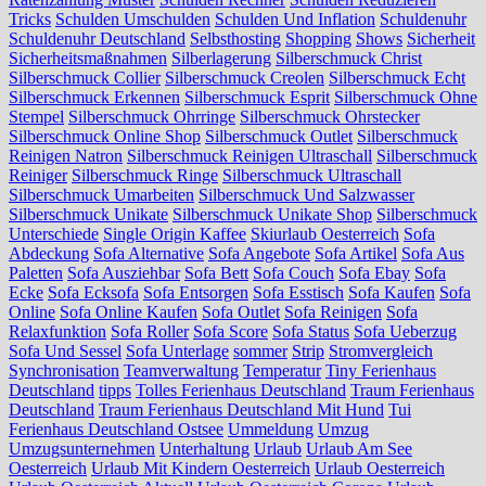
Tricks
Schulden Umschulden
Schulden Und Inflation
Schuldenuhr
Schuldenuhr Deutschland
Selbsthosting
Shopping
Shows
Sicherheit
Sicherheitsmaßnahmen
Silberlagerung
Silberschmuck Christ
Silberschmuck Collier
Silberschmuck Creolen
Silberschmuck Echt
Silberschmuck Erkennen
Silberschmuck Esprit
Silberschmuck Ohne
Stempel
Silberschmuck Ohrringe
Silberschmuck Ohrstecker
Silberschmuck Online Shop
Silberschmuck Outlet
Silberschmuck
Reinigen Natron
Silberschmuck Reinigen Ultraschall
Silberschmuck
Reiniger
Silberschmuck Ringe
Silberschmuck Ultraschall
Silberschmuck Umarbeiten
Silberschmuck Und Salzwasser
Silberschmuck Unikate
Silberschmuck Unikate Shop
Silberschmuck
Unterschiede
Single Origin Kaffee
Skiurlaub Oesterreich
Sofa
Abdeckung
Sofa Alternative
Sofa Angebote
Sofa Artikel
Sofa Aus
Paletten
Sofa Ausziehbar
Sofa Bett
Sofa Couch
Sofa Ebay
Sofa
Ecke
Sofa Ecksofa
Sofa Entsorgen
Sofa Esstisch
Sofa Kaufen
Sofa
Online
Sofa Online Kaufen
Sofa Outlet
Sofa Reinigen
Sofa
Relaxfunktion
Sofa Roller
Sofa Score
Sofa Status
Sofa Ueberzug
Sofa Und Sessel
Sofa Unterlage
sommer
Strip
Stromvergleich
Synchronisation
Teamverwaltung
Temperatur
Tiny Ferienhaus
Deutschland
tipps
Tolles Ferienhaus Deutschland
Traum Ferienhaus
Deutschland
Traum Ferienhaus Deutschland Mit Hund
Tui
Ferienhaus Deutschland Ostsee
Ummeldung
Umzug
Umzugsunternehmen
Unterhaltung
Urlaub
Urlaub Am See
Oesterreich
Urlaub Mit Kindern Oesterreich
Urlaub Oesterreich