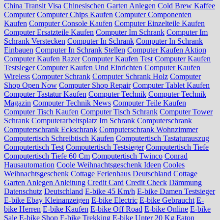
China Transit Visa
Chinesischen Garten Anlegen
Cold Brew Kaffee
Computer
Computer Chips Kaufen
Computer Componenten
Kaufen
Computer Console Kaufen
Computer Einzelteile Kaufen
Computer Ersatzteile Kaufen
Computer Im Schrank
Computer Im
Schrank Verstecken
Computer In Schrank
Computer In Schrank
Einbauen
Computer In Schrank Stellen
Computer Kaufen Aktion
Computer Kaufen Razer
Computer Kaufen Test
Computer Kaufen
Testsieger
Computer Kaufen Und Einrichten
Computer Kaufen
Wireless
Computer Schrank
Computer Schrank Holz
Computer
Shop Open Now
Computer Shop Repair
Computer Tablet Kaufen
Computer Tastatur Kaufen
Computer Technik
Computer Technik
Magazin
Computer Technik News
Computer Teile Kaufen
Computer Tisch Kaufen
Computer Tisch Schrank
Computer Tower
Schrank
Computerarbeitsplatz Im Schrank
Computerschrank
Computerschrank Eckschrank
Computerschrank Wohnzimmer
Computertisch Schreibtisch Kaufen
Computertisch Tastaturauszug
Computertisch Test
Computertisch Testsieger
Computertisch Tiefe
Computertisch Tiefe 60 Cm
Computertisch Twinco
Conrad
Hausautomation
Coole Weihnachtsgeschenk Ideen
Cooles
Weihnachtsgeschenk
Cottage Ferienhaus Deutschland
Cottage
Garten Anlegen Anleitung
Credit Card
Credit Check
Dämmung
Datenschutz
Deutschland
E-bike 45 Km/h
E-bike Damen Testsieger
E-bike Ebay Kleinanzeigen
E-bike Electric
E-bike Gebraucht
E-
bike Herren
E-bike Kaufen
E-bike Off Road
E-bike Online
E-bike
Sale
E-bike Shop
E-bike Trekking
E-bike Unter 20 Kg
Eaton