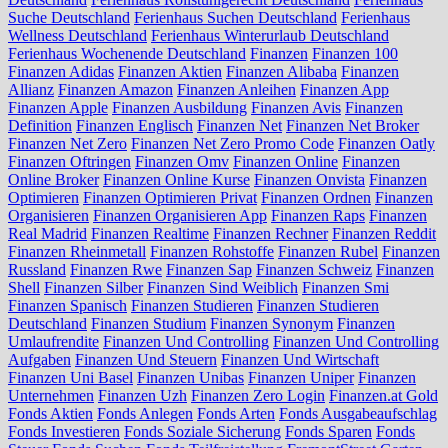
Suche Deutschland
Ferienhaus Suchen Deutschland
Ferienhaus
Wellness Deutschland
Ferienhaus Winterurlaub Deutschland
Ferienhaus Wochenende Deutschland
Finanzen
Finanzen 100
Finanzen Adidas
Finanzen Aktien
Finanzen Alibaba
Finanzen
Allianz
Finanzen Amazon
Finanzen Anleihen
Finanzen App
Finanzen Apple
Finanzen Ausbildung
Finanzen Avis
Finanzen
Definition
Finanzen Englisch
Finanzen Net
Finanzen Net Broker
Finanzen Net Zero
Finanzen Net Zero Promo Code
Finanzen Oatly
Finanzen Oftringen
Finanzen Omv
Finanzen Online
Finanzen
Online Broker
Finanzen Online Kurse
Finanzen Onvista
Finanzen
Optimieren
Finanzen Optimieren Privat
Finanzen Ordnen
Finanzen
Organisieren
Finanzen Organisieren App
Finanzen Raps
Finanzen
Real Madrid
Finanzen Realtime
Finanzen Rechner
Finanzen Reddit
Finanzen Rheinmetall
Finanzen Rohstoffe
Finanzen Rubel
Finanzen
Russland
Finanzen Rwe
Finanzen Sap
Finanzen Schweiz
Finanzen
Shell
Finanzen Silber
Finanzen Sind Weiblich
Finanzen Smi
Finanzen Spanisch
Finanzen Studieren
Finanzen Studieren
Deutschland
Finanzen Studium
Finanzen Synonym
Finanzen
Umlaufrendite
Finanzen Und Controlling
Finanzen Und Controlling
Aufgaben
Finanzen Und Steuern
Finanzen Und Wirtschaft
Finanzen Uni Basel
Finanzen Unibas
Finanzen Uniper
Finanzen
Unternehmen
Finanzen Uzh
Finanzen Zero Login
Finanzen.at Gold
Fonds Aktien
Fonds Anlegen
Fonds Arten
Fonds Ausgabeaufschlag
Fonds Investieren
Fonds Soziale Sicherung
Fonds Sparen
Fonds