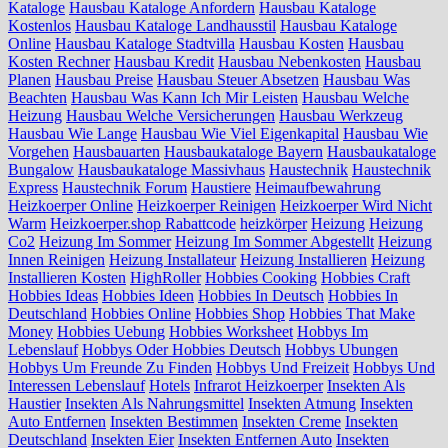
Kataloge
Hausbau Kataloge Anfordern
Hausbau Kataloge
Kostenlos
Hausbau Kataloge Landhausstil
Hausbau Kataloge
Online
Hausbau Kataloge Stadtvilla
Hausbau Kosten
Hausbau
Kosten Rechner
Hausbau Kredit
Hausbau Nebenkosten
Hausbau
Planen
Hausbau Preise
Hausbau Steuer Absetzen
Hausbau Was
Beachten
Hausbau Was Kann Ich Mir Leisten
Hausbau Welche
Heizung
Hausbau Welche Versicherungen
Hausbau Werkzeug
Hausbau Wie Lange
Hausbau Wie Viel Eigenkapital
Hausbau Wie
Vorgehen
Hausbauarten
Hausbaukataloge Bayern
Hausbaukataloge
Bungalow
Hausbaukataloge Massivhaus
Haustechnik
Haustechnik
Express
Haustechnik Forum
Haustiere
Heimaufbewahrung
Heizkoerper Online
Heizkoerper Reinigen
Heizkoerper Wird Nicht
Warm
Heizkoerper.shop Rabattcode
heizkörper
Heizung
Heizung
Co2
Heizung Im Sommer
Heizung Im Sommer Abgestellt
Heizung
Innen Reinigen
Heizung Installateur
Heizung Installieren
Heizung
Installieren Kosten
HighRoller
Hobbies Cooking
Hobbies Craft
Hobbies Ideas
Hobbies Ideen
Hobbies In Deutsch
Hobbies In
Deutschland
Hobbies Online
Hobbies Shop
Hobbies That Make
Money
Hobbies Uebung
Hobbies Worksheet
Hobbys Im
Lebenslauf
Hobbys Oder Hobbies Deutsch
Hobbys Ubungen
Hobbys Um Freunde Zu Finden
Hobbys Und Freizeit
Hobbys Und
Interessen Lebenslauf
Hotels
Infrarot Heizkoerper
Insekten Als
Haustier
Insekten Als Nahrungsmittel
Insekten Atmung
Insekten
Auto Entfernen
Insekten Bestimmen
Insekten Creme
Insekten
Deutschland
Insekten Eier
Insekten Entfernen Auto
Insekten