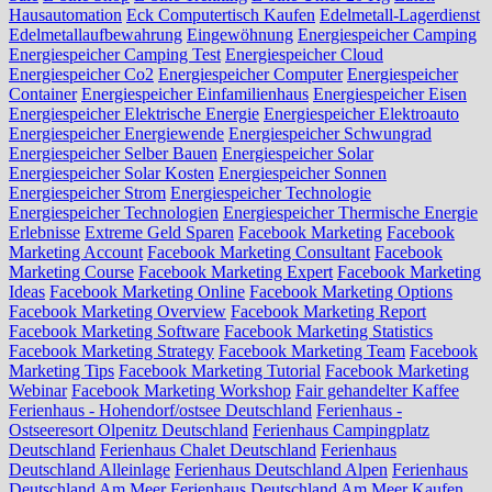
Hausautomation
Eck Computertisch Kaufen
Edelmetall-Lagerdienst
Edelmetallaufbewahrung
Eingewöhnung
Energiespeicher Camping
Energiespeicher Camping Test
Energiespeicher Cloud
Energiespeicher Co2
Energiespeicher Computer
Energiespeicher
Container
Energiespeicher Einfamilienhaus
Energiespeicher Eisen
Energiespeicher Elektrische Energie
Energiespeicher Elektroauto
Energiespeicher Energiewende
Energiespeicher Schwungrad
Energiespeicher Selber Bauen
Energiespeicher Solar
Energiespeicher Solar Kosten
Energiespeicher Sonnen
Energiespeicher Strom
Energiespeicher Technologie
Energiespeicher Technologien
Energiespeicher Thermische Energie
Erlebnisse
Extreme Geld Sparen
Facebook Marketing
Facebook
Marketing Account
Facebook Marketing Consultant
Facebook
Marketing Course
Facebook Marketing Expert
Facebook Marketing
Ideas
Facebook Marketing Online
Facebook Marketing Options
Facebook Marketing Overview
Facebook Marketing Report
Facebook Marketing Software
Facebook Marketing Statistics
Facebook Marketing Strategy
Facebook Marketing Team
Facebook
Marketing Tips
Facebook Marketing Tutorial
Facebook Marketing
Webinar
Facebook Marketing Workshop
Fair gehandelter Kaffee
Ferienhaus - Hohendorf/ostsee Deutschland
Ferienhaus -
Ostseeresort Olpenitz Deutschland
Ferienhaus Campingplatz
Deutschland
Ferienhaus Chalet Deutschland
Ferienhaus
Deutschland Alleinlage
Ferienhaus Deutschland Alpen
Ferienhaus
Deutschland Am Meer
Ferienhaus Deutschland Am Meer Kaufen