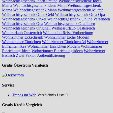
Weihnachtsgeschenk Ideen Freund
Weihnachtsgeschenk Ideen
Mama
Weihnachtsgeschenk Ideen Mann
Weihnachtsgeschenk
Mama
Weihnachtsgeschenk Mann
Weihnachtsgeschenk Mutter
Weihnachtsgeschenk Ohne Geld
Weihnachtsgeschenk Oma Opa
Weihnachtsgeschenk Onkel
Weihnachtsgeschenk Online Versenden
Weihnachtsgeschenk Opa
Weihnachtsgeschenk Opa Ideen
Weihnachtsgeschenk Originell
Wellnessurlaub Oesterreich
Winterurlaub Oesterreich
Wohnmobil Reise Vorbereitung
Wohnzimmer Eckschrank
Wohnzimmer Eiche Modern
Wohnzimmer Einrichten
Wohnzimmer Einrichten 3d
Wohnzimmer
Einrichten Ikea
Wohnzimmer Einrichten Modern
Wohnzimmer
Einrichtung Ideen
Wohnzimmer Einrichtungsideen
Wohnzimmer
Esstisch
Zwei-Faktor-Authentifizierung
Gratis Ökostrom Vergleich
Service
Trends im Web
Verzeichnis Liste 0
Gratis Kredit Vergleich