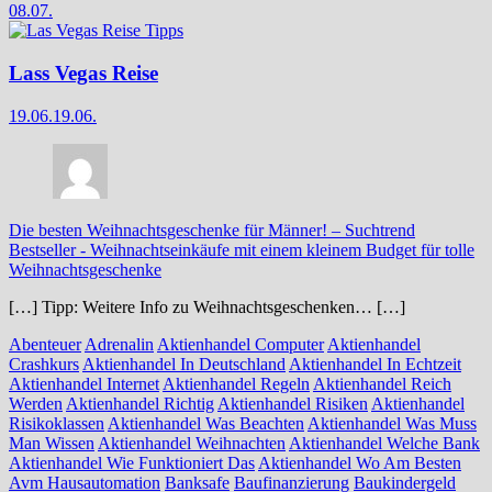
08.07.
Lass Vegas Reise
19.06.
19.06.
Die besten Weihnachtsgeschenke für Männer! – Suchtrend
Bestseller
-
Weihnachtseinkäufe mit einem kleinem Budget für tolle
Weihnachtsgeschenke
[…] Tipp: Weitere Info zu Weihnachtsgeschenken… […]
Abenteuer
Adrenalin
Aktienhandel Computer
Aktienhandel
Crashkurs
Aktienhandel In Deutschland
Aktienhandel In Echtzeit
Aktienhandel Internet
Aktienhandel Regeln
Aktienhandel Reich
Werden
Aktienhandel Richtig
Aktienhandel Risiken
Aktienhandel
Risikoklassen
Aktienhandel Was Beachten
Aktienhandel Was Muss
Man Wissen
Aktienhandel Weihnachten
Aktienhandel Welche Bank
Aktienhandel Wie Funktioniert Das
Aktienhandel Wo Am Besten
Avm Hausautomation
Banksafe
Baufinanzierung
Baukindergeld