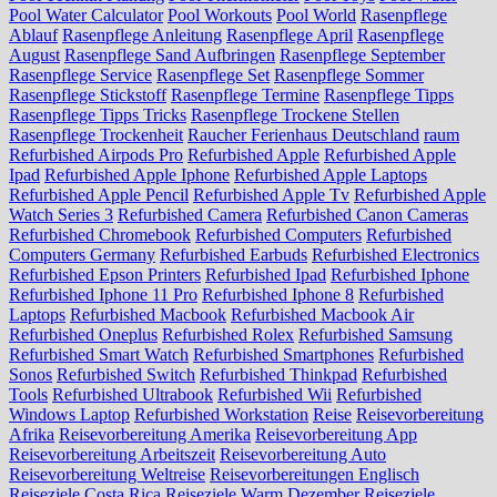
Pool Water Calculator
Pool Workouts
Pool World
Rasenpflege
Ablauf
Rasenpflege Anleitung
Rasenpflege April
Rasenpflege
August
Rasenpflege Sand Aufbringen
Rasenpflege September
Rasenpflege Service
Rasenpflege Set
Rasenpflege Sommer
Rasenpflege Stickstoff
Rasenpflege Termine
Rasenpflege Tipps
Rasenpflege Tipps Tricks
Rasenpflege Trockene Stellen
Rasenpflege Trockenheit
Raucher Ferienhaus Deutschland
raum
Refurbished Airpods Pro
Refurbished Apple
Refurbished Apple
Ipad
Refurbished Apple Iphone
Refurbished Apple Laptops
Refurbished Apple Pencil
Refurbished Apple Tv
Refurbished Apple
Watch Series 3
Refurbished Camera
Refurbished Canon Cameras
Refurbished Chromebook
Refurbished Computers
Refurbished
Computers Germany
Refurbished Earbuds
Refurbished Electronics
Refurbished Epson Printers
Refurbished Ipad
Refurbished Iphone
Refurbished Iphone 11 Pro
Refurbished Iphone 8
Refurbished
Laptops
Refurbished Macbook
Refurbished Macbook Air
Refurbished Oneplus
Refurbished Rolex
Refurbished Samsung
Refurbished Smart Watch
Refurbished Smartphones
Refurbished
Sonos
Refurbished Switch
Refurbished Thinkpad
Refurbished
Tools
Refurbished Ultrabook
Refurbished Wii
Refurbished
Windows Laptop
Refurbished Workstation
Reise
Reisevorbereitung
Afrika
Reisevorbereitung Amerika
Reisevorbereitung App
Reisevorbereitung Arbeitszeit
Reisevorbereitung Auto
Reisevorbereitung Weltreise
Reisevorbereitungen Englisch
Reiseziele Costa Rica
Reiseziele Warm Dezember
Reiseziele