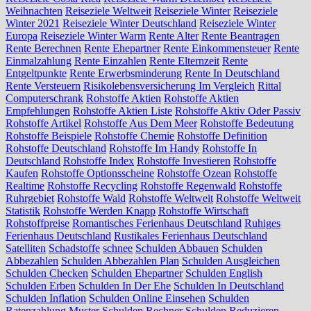
Weihnachten
Reiseziele Weltweit
Reiseziele Winter
Reiseziele
Winter 2021
Reiseziele Winter Deutschland
Reiseziele Winter
Europa
Reiseziele Winter Warm
Rente Alter
Rente Beantragen
Rente Berechnen
Rente Ehepartner
Rente Einkommensteuer
Rente
Einmalzahlung
Rente Einzahlen
Rente Elternzeit
Rente
Entgeltpunkte
Rente Erwerbsminderung
Rente In Deutschland
Rente Versteuern
Risikolebensversicherung Im Vergleich
Rittal
Computerschrank
Rohstoffe Aktien
Rohstoffe Aktien
Empfehlungen
Rohstoffe Aktien Liste
Rohstoffe Aktiv Oder Passiv
Rohstoffe Artikel
Rohstoffe Aus Dem Meer
Rohstoffe Bedeutung
Rohstoffe Beispiele
Rohstoffe Chemie
Rohstoffe Definition
Rohstoffe Deutschland
Rohstoffe Im Handy
Rohstoffe In
Deutschland
Rohstoffe Index
Rohstoffe Investieren
Rohstoffe
Kaufen
Rohstoffe Optionsscheine
Rohstoffe Ozean
Rohstoffe
Realtime
Rohstoffe Recycling
Rohstoffe Regenwald
Rohstoffe
Ruhrgebiet
Rohstoffe Wald
Rohstoffe Weltweit
Rohstoffe Weltweit
Statistik
Rohstoffe Werden Knapp
Rohstoffe Wirtschaft
Rohstoffpreise
Romantisches Ferienhaus Deutschland
Ruhiges
Ferienhaus Deutschland
Rustikales Ferienhaus Deutschland
Satelliten
Schadstoffe
schnee
Schulden Abbauen
Schulden
Abbezahlen
Schulden Abbezahlen Plan
Schulden Ausgleichen
Schulden Checken
Schulden Ehepartner
Schulden English
Schulden Erben
Schulden In Der Ehe
Schulden In Deutschland
Schulden Inflation
Schulden Online Einsehen
Schulden
Ratenzahlung Muster
Schulden Rechner
Schulden Reduzieren