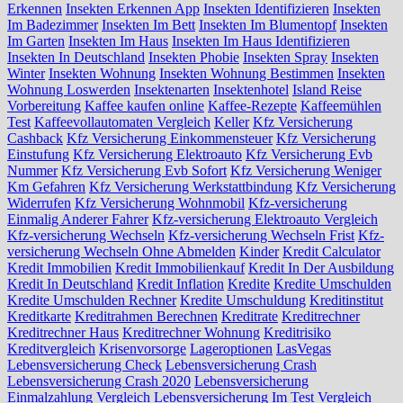
Erkennen
Insekten Erkennen App
Insekten Identifizieren
Insekten
Im Badezimmer
Insekten Im Bett
Insekten Im Blumentopf
Insekten
Im Garten
Insekten Im Haus
Insekten Im Haus Identifizieren
Insekten In Deutschland
Insekten Phobie
Insekten Spray
Insekten
Winter
Insekten Wohnung
Insekten Wohnung Bestimmen
Insekten
Wohnung Loswerden
Insektenarten
Insektenhotel
Island Reise
Vorbereitung
Kaffee kaufen online
Kaffee-Rezepte
Kaffeemühlen
Test
Kaffeevollautomaten Vergleich
Keller
Kfz Versicherung
Cashback
Kfz Versicherung Einkommensteuer
Kfz Versicherung
Einstufung
Kfz Versicherung Elektroauto
Kfz Versicherung Evb
Nummer
Kfz Versicherung Evb Sofort
Kfz Versicherung Weniger
Km Gefahren
Kfz Versicherung Werkstattbindung
Kfz Versicherung
Widerrufen
Kfz Versicherung Wohnmobil
Kfz-versicherung
Einmalig Anderer Fahrer
Kfz-versicherung Elektroauto Vergleich
Kfz-versicherung Wechseln
Kfz-versicherung Wechseln Frist
Kfz-
versicherung Wechseln Ohne Abmelden
Kinder
Kredit Calculator
Kredit Immobilien
Kredit Immobilienkauf
Kredit In Der Ausbildung
Kredit In Deutschland
Kredit Inflation
Kredite
Kredite Umschulden
Kredite Umschulden Rechner
Kredite Umschuldung
Kreditinstitut
Kreditkarte
Kreditrahmen Berechnen
Kreditrate
Kreditrechner
Kreditrechner Haus
Kreditrechner Wohnung
Kreditrisiko
Kreditvergleich
Krisenvorsorge
Lageroptionen
LasVegas
Lebensversicherung Check
Lebensversicherung Crash
Lebensversicherung Crash 2020
Lebensversicherung
Einmalzahlung Vergleich
Lebensversicherung Im Test Vergleich