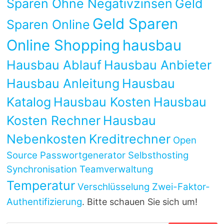
Sparen Ohne Negativzinsen
Geld
Geld Sparen
Sparen Online
Online Shopping
hausbau
Hausbau Ablauf
Hausbau Anbieter
Hausbau Anleitung
Hausbau
Katalog
Hausbau Kosten
Hausbau
Kosten Rechner
Hausbau
Nebenkosten
Kreditrechner
Open
Source
Passwortgenerator
Selbsthosting
Synchronisation
Teamverwaltung
Temperatur
Verschlüsselung
Zwei-Faktor-
Authentifizierung
. Bitte schauen Sie sich um!