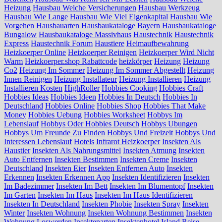
Heizung
Hausbau Welche Versicherungen
Hausbau Werkzeug
Hausbau Wie Lange
Hausbau Wie Viel Eigenkapital
Hausbau Wie
Vorgehen
Hausbauarten
Hausbaukataloge Bayern
Hausbaukataloge
Bungalow
Hausbaukataloge Massivhaus
Haustechnik
Haustechnik
Express
Haustechnik Forum
Haustiere
Heimaufbewahrung
Heizkoerper Online
Heizkoerper Reinigen
Heizkoerper Wird Nicht
Warm
Heizkoerper.shop Rabattcode
heizkörper
Heizung
Heizung
Co2
Heizung Im Sommer
Heizung Im Sommer Abgestellt
Heizung
Innen Reinigen
Heizung Installateur
Heizung Installieren
Heizung
Installieren Kosten
HighRoller
Hobbies Cooking
Hobbies Craft
Hobbies Ideas
Hobbies Ideen
Hobbies In Deutsch
Hobbies In
Deutschland
Hobbies Online
Hobbies Shop
Hobbies That Make
Money
Hobbies Uebung
Hobbies Worksheet
Hobbys Im
Lebenslauf
Hobbys Oder Hobbies Deutsch
Hobbys Ubungen
Hobbys Um Freunde Zu Finden
Hobbys Und Freizeit
Hobbys Und
Interessen Lebenslauf
Hotels
Infrarot Heizkoerper
Insekten Als
Haustier
Insekten Als Nahrungsmittel
Insekten Atmung
Insekten
Auto Entfernen
Insekten Bestimmen
Insekten Creme
Insekten
Deutschland
Insekten Eier
Insekten Entfernen Auto
Insekten
Erkennen
Insekten Erkennen App
Insekten Identifizieren
Insekten
Im Badezimmer
Insekten Im Bett
Insekten Im Blumentopf
Insekten
Im Garten
Insekten Im Haus
Insekten Im Haus Identifizieren
Insekten In Deutschland
Insekten Phobie
Insekten Spray
Insekten
Winter
Insekten Wohnung
Insekten Wohnung Bestimmen
Insekten
Wohnung Loswerden
Insektenarten
Insektenhotel
Island Reise