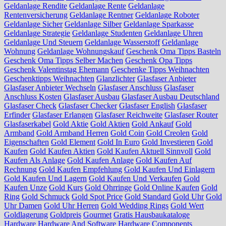
Geldanlage Rendite
Geldanlage Rente
Geldanlage
Rentenversicherung
Geldanlage Rentner
Geldanlage Roboter
Geldanlage Sicher
Geldanlage Silber
Geldanlage Sparkasse
Geldanlage Strategie
Geldanlage Studenten
Geldanlage Uhren
Geldanlage Und Steuern
Geldanlage Wasserstoff
Geldanlage
Wohnung
Geldanlage Wohnungskauf
Geschenk Oma Tipps Basteln
Geschenk Oma Tipps Selber Machen
Geschenk Opa Tipps
Geschenk Valentinstag Ehemann
Geschenke Tipps Weihnachten
Geschenktipps Weihnachten
Glanzlichter
Glasfaser Anbieter
Glasfaser Anbieter Wechseln
Glasfaser Anschluss
Glasfaser
Anschluss Kosten
Glasfaser Ausbau
Glasfaser Ausbau Deutschland
Glasfaser Check
Glasfaser Checker
Glasfaser English
Glasfaser
Erfinder
Glasfaser Erlangen
Glasfaser Reichweite
Glasfaser Router
Glasfaserkabel
Gold Aktie
Gold Aktien
Gold Ankauf
Gold
Armband
Gold Armband Herren
Gold Coin
Gold Creolen
Gold
Eigenschaften
Gold Element
Gold In Euro
Gold Investieren
Gold
Kaufen
Gold Kaufen Aktien
Gold Kaufen Aktuell Sinnvoll
Gold
Kaufen Als Anlage
Gold Kaufen Anlage
Gold Kaufen Auf
Rechnung
Gold Kaufen Empfehlung
Gold Kaufen Und Einlagern
Gold Kaufen Und Lagern
Gold Kaufen Und Verkaufen
Gold
Kaufen Unze
Gold Kurs
Gold Ohrringe
Gold Online Kaufen
Gold
Ring
Gold Schmuck
Gold Spot Price
Gold Standard
Gold Uhr
Gold
Uhr Damen
Gold Uhr Herren
Gold Wedding Rings
Gold Wert
Goldlagerung
Goldpreis
Gourmet
Gratis Hausbaukataloge
Hardware
Hardware And Software
Hardware Components