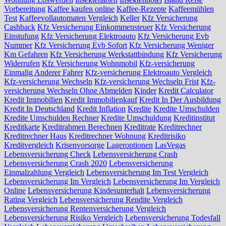
Vorbereitung
Kaffee kaufen online
Kaffee-Rezepte
Kaffeemühlen
Test
Kaffeevollautomaten Vergleich
Keller
Kfz Versicherung
Cashback
Kfz Versicherung Einkommensteuer
Kfz Versicherung
Einstufung
Kfz Versicherung Elektroauto
Kfz Versicherung Evb
Nummer
Kfz Versicherung Evb Sofort
Kfz Versicherung Weniger
Km Gefahren
Kfz Versicherung Werkstattbindung
Kfz Versicherung
Widerrufen
Kfz Versicherung Wohnmobil
Kfz-versicherung
Einmalig Anderer Fahrer
Kfz-versicherung Elektroauto Vergleich
Kfz-versicherung Wechseln
Kfz-versicherung Wechseln Frist
Kfz-
versicherung Wechseln Ohne Abmelden
Kinder
Kredit Calculator
Kredit Immobilien
Kredit Immobilienkauf
Kredit In Der Ausbildung
Kredit In Deutschland
Kredit Inflation
Kredite
Kredite Umschulden
Kredite Umschulden Rechner
Kredite Umschuldung
Kreditinstitut
Kreditkarte
Kreditrahmen Berechnen
Kreditrate
Kreditrechner
Kreditrechner Haus
Kreditrechner Wohnung
Kreditrisiko
Kreditvergleich
Krisenvorsorge
Lageroptionen
LasVegas
Lebensversicherung Check
Lebensversicherung Crash
Lebensversicherung Crash 2020
Lebensversicherung
Einmalzahlung Vergleich
Lebensversicherung Im Test Vergleich
Lebensversicherung Im Vergleich
Lebensversicherung Im Vergleich
Online
Lebensversicherung Kindesunterhalt
Lebensversicherung
Rating Vergleich
Lebensversicherung Rendite Vergleich
Lebensversicherung Rentenversicherung Vergleich
Lebensversicherung Risiko Vergleich
Lebensversicherung Todesfall