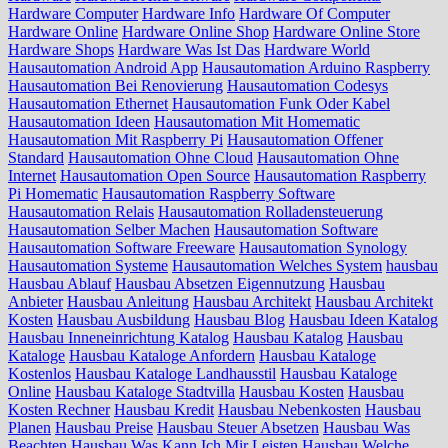
Hardware Computer
Hardware Info
Hardware Of Computer
Hardware Online
Hardware Online Shop
Hardware Online Store
Hardware Shops
Hardware Was Ist Das
Hardware World
Hausautomation Android App
Hausautomation Arduino Raspberry
Hausautomation Bei Renovierung
Hausautomation Codesys
Hausautomation Ethernet
Hausautomation Funk Oder Kabel
Hausautomation Ideen
Hausautomation Mit Homematic
Hausautomation Mit Raspberry Pi
Hausautomation Offener
Standard
Hausautomation Ohne Cloud
Hausautomation Ohne
Internet
Hausautomation Open Source
Hausautomation Raspberry
Pi Homematic
Hausautomation Raspberry Software
Hausautomation Relais
Hausautomation Rolladensteuerung
Hausautomation Selber Machen
Hausautomation Software
Hausautomation Software Freeware
Hausautomation Synology
Hausautomation Systeme
Hausautomation Welches System
hausbau
Hausbau Ablauf
Hausbau Absetzen Eigennutzung
Hausbau
Anbieter
Hausbau Anleitung
Hausbau Architekt
Hausbau Architekt
Kosten
Hausbau Ausbildung
Hausbau Blog
Hausbau Ideen Katalog
Hausbau Inneneinrichtung Katalog
Hausbau Katalog
Hausbau
Kataloge
Hausbau Kataloge Anfordern
Hausbau Kataloge
Kostenlos
Hausbau Kataloge Landhausstil
Hausbau Kataloge
Online
Hausbau Kataloge Stadtvilla
Hausbau Kosten
Hausbau
Kosten Rechner
Hausbau Kredit
Hausbau Nebenkosten
Hausbau
Planen
Hausbau Preise
Hausbau Steuer Absetzen
Hausbau Was
Beachten
Hausbau Was Kann Ich Mir Leisten
Hausbau Welche