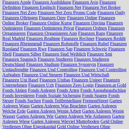
Finanzen Apple
Finanzen Ausbildung
Finanzen Avis
Finanzen
Definition
Finanzen Englisch
Finanzen Net
Finanzen Net Broker
Finanzen Net Zero
Finanzen Net Zero Promo Code
Finanzen Oatly
Finanzen Oftringen
Finanzen Omv
Finanzen Online
Finanzen
Online Broker
Finanzen Online Kurse
Finanzen Onvista
Finanzen
Optimieren
Finanzen Optimieren Privat
Finanzen Ordnen
Finanzen
Organisieren
Finanzen Organisieren App
Finanzen Raps
Finanzen
Real Madrid
Finanzen Realtime
Finanzen Rechner
Finanzen Reddit
Finanzen Rheinmetall
Finanzen Rohstoffe
Finanzen Rubel
Finanzen
Russland
Finanzen Rwe
Finanzen Sap
Finanzen Schweiz
Finanzen
Shell
Finanzen Silber
Finanzen Sind Weiblich
Finanzen Smi
Finanzen Spanisch
Finanzen Studieren
Finanzen Studieren
Deutschland
Finanzen Studium
Finanzen Synonym
Finanzen
Umlaufrendite
Finanzen Und Controlling
Finanzen Und Controlling
Aufgaben
Finanzen Und Steuern
Finanzen Und Wirtschaft
Finanzen Uni Basel
Finanzen Unibas
Finanzen Uniper
Finanzen
Unternehmen
Finanzen Uzh
Finanzen Zero Login
Finanzen.at Gold
Fonds Aktien
Fonds Anlegen
Fonds Arten
Fonds Ausgabeaufschlag
Fonds Investieren
Fonds Soziale Sicherung
Fonds Sparen
Fonds
Steuer
Fonds Suchen
Fonds Teilfreistellung
FremontStreet
Garten
Anlegen Wann
Garten Anlegen Was Beachten
Garten Anlegen
Welche Erde
Garten Anlegen Wenig Arbeit
Garten Anlegen Wenig
Wasser
Garten Anlegen Wie
Garten Anlegen Wie Anfangen
Garten
Anlegen Wiese
Garten Anlegen Wieviel Mutterboden
Geld Online
Verdienen Ohne Eigenkapital
Geld Online Verdienen Ohne