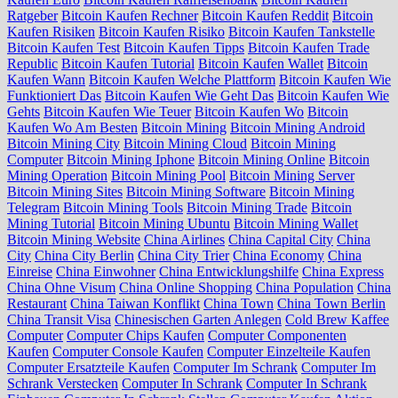
Ratgeber
Bitcoin Kaufen Rechner
Bitcoin Kaufen Reddit
Bitcoin
Kaufen Risiken
Bitcoin Kaufen Risiko
Bitcoin Kaufen Tankstelle
Bitcoin Kaufen Test
Bitcoin Kaufen Tipps
Bitcoin Kaufen Trade
Republic
Bitcoin Kaufen Tutorial
Bitcoin Kaufen Wallet
Bitcoin
Kaufen Wann
Bitcoin Kaufen Welche Plattform
Bitcoin Kaufen Wie
Funktioniert Das
Bitcoin Kaufen Wie Geht Das
Bitcoin Kaufen Wie
Gehts
Bitcoin Kaufen Wie Teuer
Bitcoin Kaufen Wo
Bitcoin
Kaufen Wo Am Besten
Bitcoin Mining
Bitcoin Mining Android
Bitcoin Mining City
Bitcoin Mining Cloud
Bitcoin Mining
Computer
Bitcoin Mining Iphone
Bitcoin Mining Online
Bitcoin
Mining Operation
Bitcoin Mining Pool
Bitcoin Mining Server
Bitcoin Mining Sites
Bitcoin Mining Software
Bitcoin Mining
Telegram
Bitcoin Mining Tools
Bitcoin Mining Trade
Bitcoin
Mining Tutorial
Bitcoin Mining Ubuntu
Bitcoin Mining Wallet
Bitcoin Mining Website
China Airlines
China Capital City
China
City
China City Berlin
China City Trier
China Economy
China
Einreise
China Einwohner
China Entwicklungshilfe
China Express
China Ohne Visum
China Online Shopping
China Population
China
Restaurant
China Taiwan Konflikt
China Town
China Town Berlin
China Transit Visa
Chinesischen Garten Anlegen
Cold Brew Kaffee
Computer
Computer Chips Kaufen
Computer Componenten
Kaufen
Computer Console Kaufen
Computer Einzelteile Kaufen
Computer Ersatzteile Kaufen
Computer Im Schrank
Computer Im
Schrank Verstecken
Computer In Schrank
Computer In Schrank