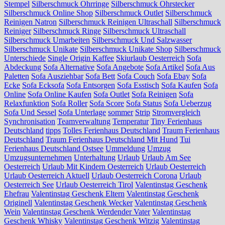
Stempel
Silberschmuck Ohrringe
Silberschmuck Ohrstecker
Silberschmuck Online Shop
Silberschmuck Outlet
Silberschmuck
Reinigen Natron
Silberschmuck Reinigen Ultraschall
Silberschmuck
Reiniger
Silberschmuck Ringe
Silberschmuck Ultraschall
Silberschmuck Umarbeiten
Silberschmuck Und Salzwasser
Silberschmuck Unikate
Silberschmuck Unikate Shop
Silberschmuck
Unterschiede
Single Origin Kaffee
Skiurlaub Oesterreich
Sofa
Abdeckung
Sofa Alternative
Sofa Angebote
Sofa Artikel
Sofa Aus
Paletten
Sofa Ausziehbar
Sofa Bett
Sofa Couch
Sofa Ebay
Sofa
Ecke
Sofa Ecksofa
Sofa Entsorgen
Sofa Esstisch
Sofa Kaufen
Sofa
Online
Sofa Online Kaufen
Sofa Outlet
Sofa Reinigen
Sofa
Relaxfunktion
Sofa Roller
Sofa Score
Sofa Status
Sofa Ueberzug
Sofa Und Sessel
Sofa Unterlage
sommer
Strip
Stromvergleich
Synchronisation
Teamverwaltung
Temperatur
Tiny Ferienhaus
Deutschland
tipps
Tolles Ferienhaus Deutschland
Traum Ferienhaus
Deutschland
Traum Ferienhaus Deutschland Mit Hund
Tui
Ferienhaus Deutschland Ostsee
Ummeldung
Umzug
Umzugsunternehmen
Unterhaltung
Urlaub
Urlaub Am See
Oesterreich
Urlaub Mit Kindern Oesterreich
Urlaub Oesterreich
Urlaub Oesterreich Aktuell
Urlaub Oesterreich Corona
Urlaub
Oesterreich See
Urlaub Oesterreich Tirol
Valentinstag Geschenk
Ehefrau
Valentinstag Geschenk Eltern
Valentinstag Geschenk
Originell
Valentinstag Geschenk Wecker
Valentinstag Geschenk
Wein
Valentinstag Geschenk Werdender Vater
Valentinstag
Geschenk Whisky
Valentinstag Geschenk Witzig
Valentinstag