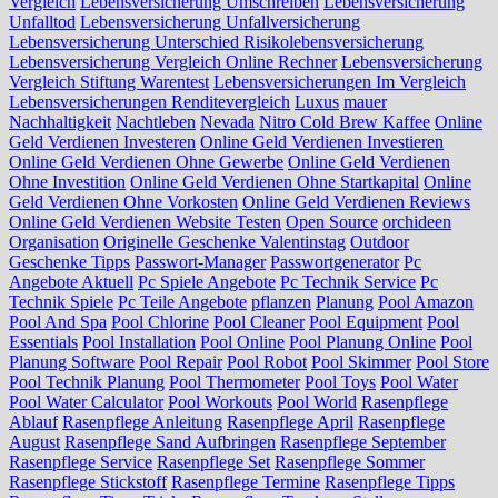
Vergleich
Lebensversicherung Umschreiben
Lebensversicherung
Unfalltod
Lebensversicherung Unfallversicherung
Lebensversicherung Unterschied Risikolebensversicherung
Lebensversicherung Vergleich Online Rechner
Lebensversicherung
Vergleich Stiftung Warentest
Lebensversicherungen Im Vergleich
Lebensversicherungen Renditevergleich
Luxus
mauer
Nachhaltigkeit
Nachtleben
Nevada
Nitro Cold Brew Kaffee
Online
Geld Verdienen Investeren
Online Geld Verdienen Investieren
Online Geld Verdienen Ohne Gewerbe
Online Geld Verdienen
Ohne Investition
Online Geld Verdienen Ohne Startkapital
Online
Geld Verdienen Ohne Vorkosten
Online Geld Verdienen Reviews
Online Geld Verdienen Website Testen
Open Source
orchideen
Organisation
Originelle Geschenke Valentinstag
Outdoor
Geschenke Tipps
Passwort-Manager
Passwortgenerator
Pc
Angebote Aktuell
Pc Spiele Angebote
Pc Technik Service
Pc
Technik Spiele
Pc Teile Angebote
pflanzen
Planung
Pool Amazon
Pool And Spa
Pool Chlorine
Pool Cleaner
Pool Equipment
Pool
Essentials
Pool Installation
Pool Online
Pool Planung Online
Pool
Planung Software
Pool Repair
Pool Robot
Pool Skimmer
Pool Store
Pool Technik Planung
Pool Thermometer
Pool Toys
Pool Water
Pool Water Calculator
Pool Workouts
Pool World
Rasenpflege
Ablauf
Rasenpflege Anleitung
Rasenpflege April
Rasenpflege
August
Rasenpflege Sand Aufbringen
Rasenpflege September
Rasenpflege Service
Rasenpflege Set
Rasenpflege Sommer
Rasenpflege Stickstoff
Rasenpflege Termine
Rasenpflege Tipps