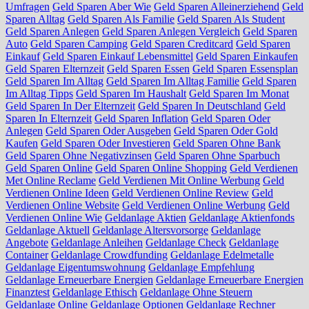
Umfragen
Geld Sparen Aber Wie
Geld Sparen Alleinerziehend
Geld
Sparen Alltag
Geld Sparen Als Familie
Geld Sparen Als Student
Geld Sparen Anlegen
Geld Sparen Anlegen Vergleich
Geld Sparen
Auto
Geld Sparen Camping
Geld Sparen Creditcard
Geld Sparen
Einkauf
Geld Sparen Einkauf Lebensmittel
Geld Sparen Einkaufen
Geld Sparen Elternzeit
Geld Sparen Essen
Geld Sparen Essensplan
Geld Sparen Im Alltag
Geld Sparen Im Alltag Familie
Geld Sparen
Im Alltag Tipps
Geld Sparen Im Haushalt
Geld Sparen Im Monat
Geld Sparen In Der Elternzeit
Geld Sparen In Deutschland
Geld
Sparen In Elternzeit
Geld Sparen Inflation
Geld Sparen Oder
Anlegen
Geld Sparen Oder Ausgeben
Geld Sparen Oder Gold
Kaufen
Geld Sparen Oder Investieren
Geld Sparen Ohne Bank
Geld Sparen Ohne Negativzinsen
Geld Sparen Ohne Sparbuch
Geld Sparen Online
Geld Sparen Online Shopping
Geld Verdienen
Met Online Reclame
Geld Verdienen Mit Online Werbung
Geld
Verdienen Online Ideen
Geld Verdienen Online Review
Geld
Verdienen Online Website
Geld Verdienen Online Werbung
Geld
Verdienen Online Wie
Geldanlage Aktien
Geldanlage Aktienfonds
Geldanlage Aktuell
Geldanlage Altersvorsorge
Geldanlage
Angebote
Geldanlage Anleihen
Geldanlage Check
Geldanlage
Container
Geldanlage Crowdfunding
Geldanlage Edelmetalle
Geldanlage Eigentumswohnung
Geldanlage Empfehlung
Geldanlage Erneuerbare Energien
Geldanlage Erneuerbare Energien
Finanztest
Geldanlage Ethisch
Geldanlage Ohne Steuern
Geldanlage Online
Geldanlage Optionen
Geldanlage Rechner