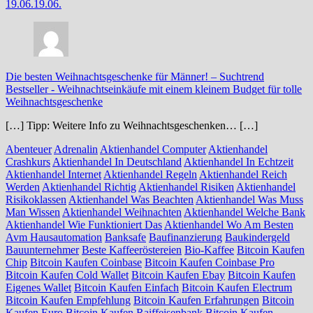
19.06.
19.06.
Die besten Weihnachtsgeschenke für Männer! – Suchtrend
Bestseller
-
Weihnachtseinkäufe mit einem kleinem Budget für tolle
Weihnachtsgeschenke
[…] Tipp: Weitere Info zu Weihnachtsgeschenken… […]
Abenteuer
Adrenalin
Aktienhandel Computer
Aktienhandel
Crashkurs
Aktienhandel In Deutschland
Aktienhandel In Echtzeit
Aktienhandel Internet
Aktienhandel Regeln
Aktienhandel Reich
Werden
Aktienhandel Richtig
Aktienhandel Risiken
Aktienhandel
Risikoklassen
Aktienhandel Was Beachten
Aktienhandel Was Muss
Man Wissen
Aktienhandel Weihnachten
Aktienhandel Welche Bank
Aktienhandel Wie Funktioniert Das
Aktienhandel Wo Am Besten
Avm Hausautomation
Banksafe
Baufinanzierung
Baukindergeld
Bauunternehmer
Beste Kaffeeröstereien
Bio-Kaffee
Bitcoin Kaufen
Chip
Bitcoin Kaufen Coinbase
Bitcoin Kaufen Coinbase Pro
Bitcoin Kaufen Cold Wallet
Bitcoin Kaufen Ebay
Bitcoin Kaufen
Eigenes Wallet
Bitcoin Kaufen Einfach
Bitcoin Kaufen Electrum
Bitcoin Kaufen Empfehlung
Bitcoin Kaufen Erfahrungen
Bitcoin
Kaufen Euro
Bitcoin Kaufen Raiffeisenbank
Bitcoin Kaufen