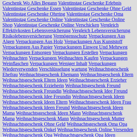
Geschenk Wo Alles Begann
Valentinstag Geschenke Erlebnis
Valentinstag Geschenke Essen
Valentinstag Geschenke Ohne Geld
Valentinstag Geschenke Ohrring
Valentinstag Geschenke Oma
Valentinstag Geschenke Online
Valentinstag Geschenke Online
Shop
Valentinstag Geschenke Online Verschicken
Vergleich
Effektivkosten Lebensversicherung
Vergleich Lebensversicherung
Risikolebensversicherung
Vermögensschutz
Verpackungen Aus
Algen
Verpackungen Aus Holz
Verpackungen Aus Kunststoff
Verpackungen Aus Papier
Verpackungen Einweg Und Mehrweg
Verpackungen Entsorgen
Verpackungen Erstellen
Verpackungen
Weihnachten
Verpackungen Weihnachten Kaufen
Verpackungen
Weinflaschen
Verpackungen Weniger Inhalt
Verpackungen
Wiederverwenden
Verschlüsselung
wartung
Weihnachtsgeschenk
Ehefrau
Weihnachtsgeschenk Ehemann
Weihnachtsgeschenk Eltern
Weihnachtsgeschenk Eltern Ideen
Weihnachtsgeschenk Erzieher
Weihnachtsgeschenk Erzieherin
Weihnachtsgeschenk Freund
Weihnachtsgeschenk Freundin
Weihnachtsgeschenk Idee Freund
Weihnachtsgeschenk Idee Freundin
Weihnachtsgeschenk Ideen
Weihnachtsgeschenk Ideen Eltern
Weihnachtsgeschenk Ideen Frau
Weihnachtsgeschenk Ideen Freund
Weihnachtsgeschenk Ideen
Mama
Weihnachtsgeschenk Ideen Mann
Weihnachtsgeschenk
Mama
Weihnachtsgeschenk Mann
Weihnachtsgeschenk Mutter
Weihnachtsgeschenk Ohne Geld
Weihnachtsgeschenk Oma Opa
Weihnachtsgeschenk Onkel
Weihnachtsgeschenk Online Versenden
Weihnachtsgeschenk Opa
Weihnachtsgeschenk Opa Ideen