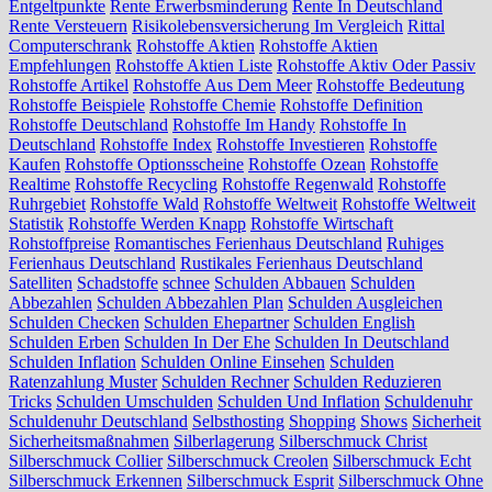
Entgeltpunkte
Rente Erwerbsminderung
Rente In Deutschland
Rente Versteuern
Risikolebensversicherung Im Vergleich
Rittal
Computerschrank
Rohstoffe Aktien
Rohstoffe Aktien
Empfehlungen
Rohstoffe Aktien Liste
Rohstoffe Aktiv Oder Passiv
Rohstoffe Artikel
Rohstoffe Aus Dem Meer
Rohstoffe Bedeutung
Rohstoffe Beispiele
Rohstoffe Chemie
Rohstoffe Definition
Rohstoffe Deutschland
Rohstoffe Im Handy
Rohstoffe In
Deutschland
Rohstoffe Index
Rohstoffe Investieren
Rohstoffe
Kaufen
Rohstoffe Optionsscheine
Rohstoffe Ozean
Rohstoffe
Realtime
Rohstoffe Recycling
Rohstoffe Regenwald
Rohstoffe
Ruhrgebiet
Rohstoffe Wald
Rohstoffe Weltweit
Rohstoffe Weltweit
Statistik
Rohstoffe Werden Knapp
Rohstoffe Wirtschaft
Rohstoffpreise
Romantisches Ferienhaus Deutschland
Ruhiges
Ferienhaus Deutschland
Rustikales Ferienhaus Deutschland
Satelliten
Schadstoffe
schnee
Schulden Abbauen
Schulden
Abbezahlen
Schulden Abbezahlen Plan
Schulden Ausgleichen
Schulden Checken
Schulden Ehepartner
Schulden English
Schulden Erben
Schulden In Der Ehe
Schulden In Deutschland
Schulden Inflation
Schulden Online Einsehen
Schulden
Ratenzahlung Muster
Schulden Rechner
Schulden Reduzieren
Tricks
Schulden Umschulden
Schulden Und Inflation
Schuldenuhr
Schuldenuhr Deutschland
Selbsthosting
Shopping
Shows
Sicherheit
Sicherheitsmaßnahmen
Silberlagerung
Silberschmuck Christ
Silberschmuck Collier
Silberschmuck Creolen
Silberschmuck Echt
Silberschmuck Erkennen
Silberschmuck Esprit
Silberschmuck Ohne