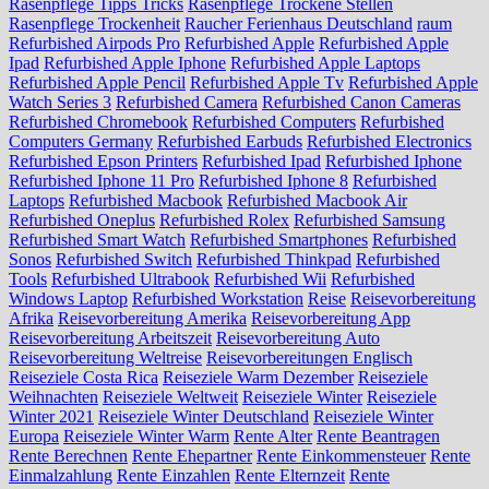
Rasenpflege Tipps Tricks
Rasenpflege Trockene Stellen
Rasenpflege Trockenheit
Raucher Ferienhaus Deutschland
raum
Refurbished Airpods Pro
Refurbished Apple
Refurbished Apple
Ipad
Refurbished Apple Iphone
Refurbished Apple Laptops
Refurbished Apple Pencil
Refurbished Apple Tv
Refurbished Apple
Watch Series 3
Refurbished Camera
Refurbished Canon Cameras
Refurbished Chromebook
Refurbished Computers
Refurbished
Computers Germany
Refurbished Earbuds
Refurbished Electronics
Refurbished Epson Printers
Refurbished Ipad
Refurbished Iphone
Refurbished Iphone 11 Pro
Refurbished Iphone 8
Refurbished
Laptops
Refurbished Macbook
Refurbished Macbook Air
Refurbished Oneplus
Refurbished Rolex
Refurbished Samsung
Refurbished Smart Watch
Refurbished Smartphones
Refurbished
Sonos
Refurbished Switch
Refurbished Thinkpad
Refurbished
Tools
Refurbished Ultrabook
Refurbished Wii
Refurbished
Windows Laptop
Refurbished Workstation
Reise
Reisevorbereitung
Afrika
Reisevorbereitung Amerika
Reisevorbereitung App
Reisevorbereitung Arbeitszeit
Reisevorbereitung Auto
Reisevorbereitung Weltreise
Reisevorbereitungen Englisch
Reiseziele Costa Rica
Reiseziele Warm Dezember
Reiseziele
Weihnachten
Reiseziele Weltweit
Reiseziele Winter
Reiseziele
Winter 2021
Reiseziele Winter Deutschland
Reiseziele Winter
Europa
Reiseziele Winter Warm
Rente Alter
Rente Beantragen
Rente Berechnen
Rente Ehepartner
Rente Einkommensteuer
Rente
Einmalzahlung
Rente Einzahlen
Rente Elternzeit
Rente