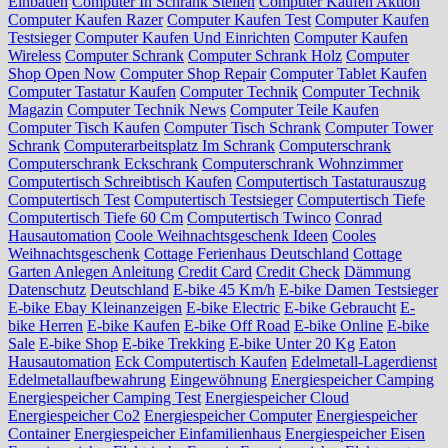
Einbauen
Computer In Schrank Stellen
Computer Kaufen Aktion
Computer Kaufen Razer
Computer Kaufen Test
Computer Kaufen
Testsieger
Computer Kaufen Und Einrichten
Computer Kaufen
Wireless
Computer Schrank
Computer Schrank Holz
Computer
Shop Open Now
Computer Shop Repair
Computer Tablet Kaufen
Computer Tastatur Kaufen
Computer Technik
Computer Technik
Magazin
Computer Technik News
Computer Teile Kaufen
Computer Tisch Kaufen
Computer Tisch Schrank
Computer Tower
Schrank
Computerarbeitsplatz Im Schrank
Computerschrank
Computerschrank Eckschrank
Computerschrank Wohnzimmer
Computertisch Schreibtisch Kaufen
Computertisch Tastaturauszug
Computertisch Test
Computertisch Testsieger
Computertisch Tiefe
Computertisch Tiefe 60 Cm
Computertisch Twinco
Conrad
Hausautomation
Coole Weihnachtsgeschenk Ideen
Cooles
Weihnachtsgeschenk
Cottage Ferienhaus Deutschland
Cottage
Garten Anlegen Anleitung
Credit Card
Credit Check
Dämmung
Datenschutz
Deutschland
E-bike 45 Km/h
E-bike Damen Testsieger
E-bike Ebay Kleinanzeigen
E-bike Electric
E-bike Gebraucht
E-
bike Herren
E-bike Kaufen
E-bike Off Road
E-bike Online
E-bike
Sale
E-bike Shop
E-bike Trekking
E-bike Unter 20 Kg
Eaton
Hausautomation
Eck Computertisch Kaufen
Edelmetall-Lagerdienst
Edelmetallaufbewahrung
Eingewöhnung
Energiespeicher Camping
Energiespeicher Camping Test
Energiespeicher Cloud
Energiespeicher Co2
Energiespeicher Computer
Energiespeicher
Container
Energiespeicher Einfamilienhaus
Energiespeicher Eisen