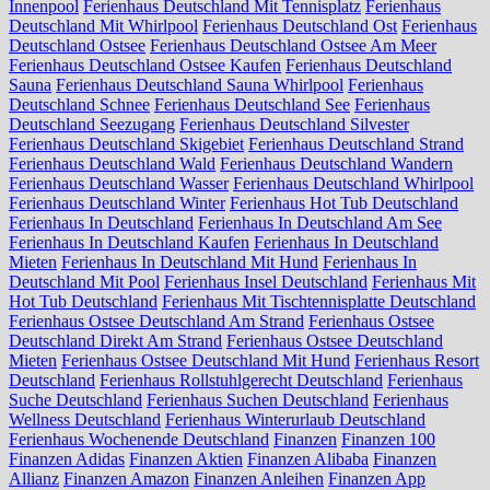
Innenpool
Ferienhaus Deutschland Mit Tennisplatz
Ferienhaus
Deutschland Mit Whirlpool
Ferienhaus Deutschland Ost
Ferienhaus
Deutschland Ostsee
Ferienhaus Deutschland Ostsee Am Meer
Ferienhaus Deutschland Ostsee Kaufen
Ferienhaus Deutschland
Sauna
Ferienhaus Deutschland Sauna Whirlpool
Ferienhaus
Deutschland Schnee
Ferienhaus Deutschland See
Ferienhaus
Deutschland Seezugang
Ferienhaus Deutschland Silvester
Ferienhaus Deutschland Skigebiet
Ferienhaus Deutschland Strand
Ferienhaus Deutschland Wald
Ferienhaus Deutschland Wandern
Ferienhaus Deutschland Wasser
Ferienhaus Deutschland Whirlpool
Ferienhaus Deutschland Winter
Ferienhaus Hot Tub Deutschland
Ferienhaus In Deutschland
Ferienhaus In Deutschland Am See
Ferienhaus In Deutschland Kaufen
Ferienhaus In Deutschland
Mieten
Ferienhaus In Deutschland Mit Hund
Ferienhaus In
Deutschland Mit Pool
Ferienhaus Insel Deutschland
Ferienhaus Mit
Hot Tub Deutschland
Ferienhaus Mit Tischtennisplatte Deutschland
Ferienhaus Ostsee Deutschland Am Strand
Ferienhaus Ostsee
Deutschland Direkt Am Strand
Ferienhaus Ostsee Deutschland
Mieten
Ferienhaus Ostsee Deutschland Mit Hund
Ferienhaus Resort
Deutschland
Ferienhaus Rollstuhlgerecht Deutschland
Ferienhaus
Suche Deutschland
Ferienhaus Suchen Deutschland
Ferienhaus
Wellness Deutschland
Ferienhaus Winterurlaub Deutschland
Ferienhaus Wochenende Deutschland
Finanzen
Finanzen 100
Finanzen Adidas
Finanzen Aktien
Finanzen Alibaba
Finanzen
Allianz
Finanzen Amazon
Finanzen Anleihen
Finanzen App