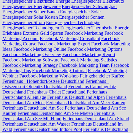
Energiespeicher Elektrische Energie
Energiespeicher Elektroauto
Energiespeicher Energiewende
Energiespeicher Schwungrad
Energiespeicher Selber Bauen
Energiespeicher Solar
Energiespeicher Solar Kosten
Energiespeicher Sonnen
Energiespeicher Strom
Energiespeicher Technologie
Energiespeicher Technologien
Energiespeicher Thermische Energie
Erlebnisse
Extreme Geld Sparen
Facebook Marketing
Facebook
Marketing Account
Facebook Marketing Consultant
Facebook
Marketing Course
Facebook Marketing Expert
Facebook Marketing
Ideas
Facebook Marketing Online
Facebook Marketing Options
Facebook Marketing Overview
Facebook Marketing Report
Facebook Marketing Software
Facebook Marketing Statistics
Facebook Marketing Strategy
Facebook Marketing Team
Facebook
Marketing Tips
Facebook Marketing Tutorial
Facebook Marketing
Webinar
Facebook Marketing Workshop
Fair gehandelter Kaffee
Ferienhaus - Hohendorf/ostsee Deutschland
Ferienhaus -
Ostseeresort Olpenitz Deutschland
Ferienhaus Campingplatz
Deutschland
Ferienhaus Chalet Deutschland
Ferienhaus
Deutschland Alleinlage
Ferienhaus Deutschland Alpen
Ferienhaus
Deutschland Am Meer
Ferienhaus Deutschland Am Meer Kaufen
Ferienhaus Deutschland Am See
Ferienhaus Deutschland Am See
Kaufen
Ferienhaus Deutschland Am See Mieten
Ferienhaus
Deutschland Am See Mit Hund
Ferienhaus Deutschland Am Strand
Ferienhaus Deutschland Am Wasser
Ferienhaus Deutschland Im
Wald
Ferienhaus Deutschland Indoor Pool
Ferienhaus Deutschland