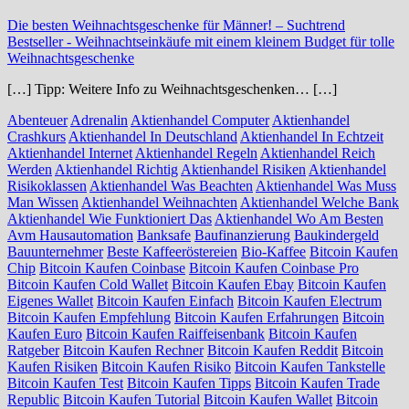
Die besten Weihnachtsgeschenke für Männer! – Suchtrend
Bestseller
-
Weihnachtseinkäufe mit einem kleinem Budget für tolle
Weihnachtsgeschenke
[…] Tipp: Weitere Info zu Weihnachtsgeschenken… […]
Abenteuer
Adrenalin
Aktienhandel Computer
Aktienhandel
Crashkurs
Aktienhandel In Deutschland
Aktienhandel In Echtzeit
Aktienhandel Internet
Aktienhandel Regeln
Aktienhandel Reich
Werden
Aktienhandel Richtig
Aktienhandel Risiken
Aktienhandel
Risikoklassen
Aktienhandel Was Beachten
Aktienhandel Was Muss
Man Wissen
Aktienhandel Weihnachten
Aktienhandel Welche Bank
Aktienhandel Wie Funktioniert Das
Aktienhandel Wo Am Besten
Avm Hausautomation
Banksafe
Baufinanzierung
Baukindergeld
Bauunternehmer
Beste Kaffeeröstereien
Bio-Kaffee
Bitcoin Kaufen
Chip
Bitcoin Kaufen Coinbase
Bitcoin Kaufen Coinbase Pro
Bitcoin Kaufen Cold Wallet
Bitcoin Kaufen Ebay
Bitcoin Kaufen
Eigenes Wallet
Bitcoin Kaufen Einfach
Bitcoin Kaufen Electrum
Bitcoin Kaufen Empfehlung
Bitcoin Kaufen Erfahrungen
Bitcoin
Kaufen Euro
Bitcoin Kaufen Raiffeisenbank
Bitcoin Kaufen
Ratgeber
Bitcoin Kaufen Rechner
Bitcoin Kaufen Reddit
Bitcoin
Kaufen Risiken
Bitcoin Kaufen Risiko
Bitcoin Kaufen Tankstelle
Bitcoin Kaufen Test
Bitcoin Kaufen Tipps
Bitcoin Kaufen Trade
Republic
Bitcoin Kaufen Tutorial
Bitcoin Kaufen Wallet
Bitcoin