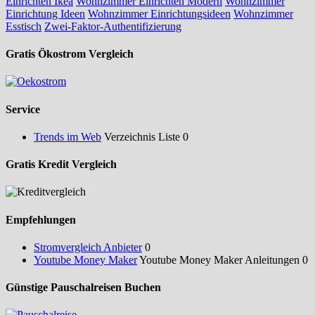
Einrichten Ikea
Wohnzimmer Einrichten Modern
Wohnzimmer
Einrichtung Ideen
Wohnzimmer Einrichtungsideen
Wohnzimmer
Esstisch
Zwei-Faktor-Authentifizierung
Gratis Ökostrom Vergleich
Service
Trends im Web
Verzeichnis Liste 0
Gratis Kredit Vergleich
Empfehlungen
Stromvergleich Anbieter
0
Youtube Money Maker
Youtube Money Maker Anleitungen 0
Günstige Pauschalreisen Buchen