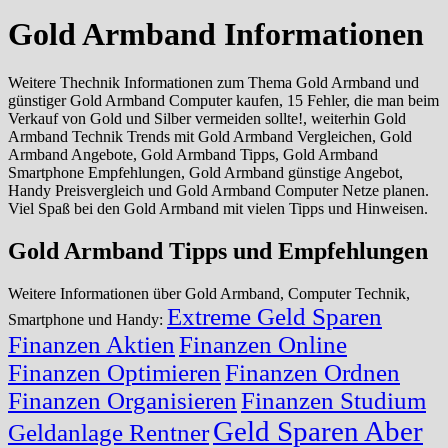
Gold Armband Informationen
Weitere Thechnik Informationen zum Thema Gold Armband und
günstiger Gold Armband Computer kaufen, 15 Fehler, die man beim
Verkauf von Gold und Silber vermeiden sollte!, weiterhin Gold
Armband Technik Trends mit Gold Armband Vergleichen, Gold
Armband Angebote, Gold Armband Tipps, Gold Armband
Smartphone Empfehlungen, Gold Armband günstige Angebot,
Handy Preisvergleich und Gold Armband Computer Netze planen.
Viel Spaß bei den Gold Armband mit vielen Tipps und Hinweisen.
Gold Armband Tipps und Empfehlungen
Weitere Informationen über Gold Armband, Computer Technik,
Extreme Geld Sparen
Smartphone und Handy:
Finanzen Aktien
Finanzen Online
Finanzen Optimieren
Finanzen Ordnen
Finanzen Organisieren
Finanzen Studium
Geld Sparen Aber
Geldanlage Rentner