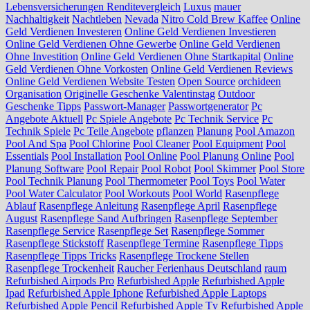
Lebensversicherungen Renditevergleich
Luxus
mauer
Nachhaltigkeit
Nachtleben
Nevada
Nitro Cold Brew Kaffee
Online
Geld Verdienen Investeren
Online Geld Verdienen Investieren
Online Geld Verdienen Ohne Gewerbe
Online Geld Verdienen
Ohne Investition
Online Geld Verdienen Ohne Startkapital
Online
Geld Verdienen Ohne Vorkosten
Online Geld Verdienen Reviews
Online Geld Verdienen Website Testen
Open Source
orchideen
Organisation
Originelle Geschenke Valentinstag
Outdoor
Geschenke Tipps
Passwort-Manager
Passwortgenerator
Pc
Angebote Aktuell
Pc Spiele Angebote
Pc Technik Service
Pc
Technik Spiele
Pc Teile Angebote
pflanzen
Planung
Pool Amazon
Pool And Spa
Pool Chlorine
Pool Cleaner
Pool Equipment
Pool
Essentials
Pool Installation
Pool Online
Pool Planung Online
Pool
Planung Software
Pool Repair
Pool Robot
Pool Skimmer
Pool Store
Pool Technik Planung
Pool Thermometer
Pool Toys
Pool Water
Pool Water Calculator
Pool Workouts
Pool World
Rasenpflege
Ablauf
Rasenpflege Anleitung
Rasenpflege April
Rasenpflege
August
Rasenpflege Sand Aufbringen
Rasenpflege September
Rasenpflege Service
Rasenpflege Set
Rasenpflege Sommer
Rasenpflege Stickstoff
Rasenpflege Termine
Rasenpflege Tipps
Rasenpflege Tipps Tricks
Rasenpflege Trockene Stellen
Rasenpflege Trockenheit
Raucher Ferienhaus Deutschland
raum
Refurbished Airpods Pro
Refurbished Apple
Refurbished Apple
Ipad
Refurbished Apple Iphone
Refurbished Apple Laptops
Refurbished Apple Pencil
Refurbished Apple Tv
Refurbished Apple