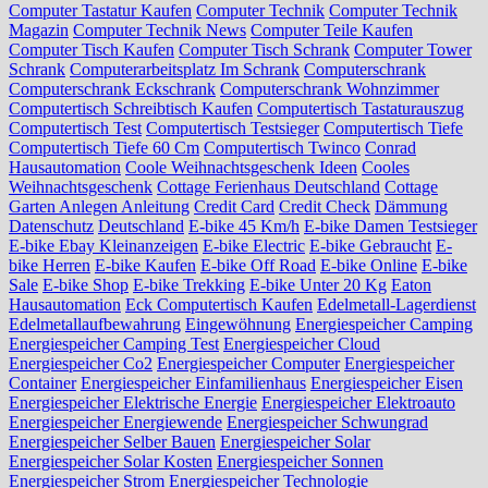
Computer Tastatur Kaufen
Computer Technik
Computer Technik
Magazin
Computer Technik News
Computer Teile Kaufen
Computer Tisch Kaufen
Computer Tisch Schrank
Computer Tower
Schrank
Computerarbeitsplatz Im Schrank
Computerschrank
Computerschrank Eckschrank
Computerschrank Wohnzimmer
Computertisch Schreibtisch Kaufen
Computertisch Tastaturauszug
Computertisch Test
Computertisch Testsieger
Computertisch Tiefe
Computertisch Tiefe 60 Cm
Computertisch Twinco
Conrad
Hausautomation
Coole Weihnachtsgeschenk Ideen
Cooles
Weihnachtsgeschenk
Cottage Ferienhaus Deutschland
Cottage
Garten Anlegen Anleitung
Credit Card
Credit Check
Dämmung
Datenschutz
Deutschland
E-bike 45 Km/h
E-bike Damen Testsieger
E-bike Ebay Kleinanzeigen
E-bike Electric
E-bike Gebraucht
E-
bike Herren
E-bike Kaufen
E-bike Off Road
E-bike Online
E-bike
Sale
E-bike Shop
E-bike Trekking
E-bike Unter 20 Kg
Eaton
Hausautomation
Eck Computertisch Kaufen
Edelmetall-Lagerdienst
Edelmetallaufbewahrung
Eingewöhnung
Energiespeicher Camping
Energiespeicher Camping Test
Energiespeicher Cloud
Energiespeicher Co2
Energiespeicher Computer
Energiespeicher
Container
Energiespeicher Einfamilienhaus
Energiespeicher Eisen
Energiespeicher Elektrische Energie
Energiespeicher Elektroauto
Energiespeicher Energiewende
Energiespeicher Schwungrad
Energiespeicher Selber Bauen
Energiespeicher Solar
Energiespeicher Solar Kosten
Energiespeicher Sonnen
Energiespeicher Strom
Energiespeicher Technologie