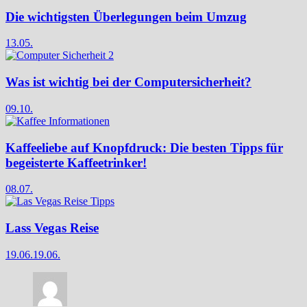
Die wichtigsten Überlegungen beim Umzug
13.05.
Was ist wichtig bei der Computersicherheit?
09.10.
Kaffeeliebe auf Knopfdruck: Die besten Tipps für
begeisterte Kaffeetrinker!
08.07.
Lass Vegas Reise
19.06.
19.06.