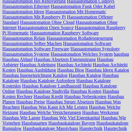
Hausautomation Bei Renovierung
Hausautomation Codesys
Hausautomation Ethernet
Hausautomation Funk Oder Kabel
Hausautomation Ideen
Hausautomation Mit Homematic
Hausautomation Mit Raspberry Pi
Hausautomation Offener
Standard
Hausautomation Ohne Cloud
Hausautomation Ohne
Internet
Hausautomation Open Source
Hausautomation Raspberry
Pi Homematic
Hausautomation Raspberry Software
Hausautomation Relais
Hausautomation Rolladensteuerung
Hausautomation Selber Machen
Hausautomation Software
Hausautomation Software Freeware
Hausautomation Synology
Hausautomation Systeme
Hausautomation Welches System
hausbau
Hausbau Ablauf
Hausbau Absetzen Eigennutzung
Hausbau
Anbieter
Hausbau Anleitung
Hausbau Architekt
Hausbau Architekt
Kosten
Hausbau Ausbildung
Hausbau Blog
Hausbau Ideen Katalog
Hausbau Inneneinrichtung Katalog
Hausbau Katalog
Hausbau
Kataloge
Hausbau Kataloge Anfordern
Hausbau Kataloge
Kostenlos
Hausbau Kataloge Landhausstil
Hausbau Kataloge
Online
Hausbau Kataloge Stadtvilla
Hausbau Kosten
Hausbau
Kosten Rechner
Hausbau Kredit
Hausbau Nebenkosten
Hausbau
Planen
Hausbau Preise
Hausbau Steuer Absetzen
Hausbau Was
Beachten
Hausbau Was Kann Ich Mir Leisten
Hausbau Welche
Heizung
Hausbau Welche Versicherungen
Hausbau Werkzeug
Hausbau Wie Lange
Hausbau Wie Viel Eigenkapital
Hausbau Wie
Vorgehen
Hausbauarten
Hausbaukataloge Bayern
Hausbaukataloge
Bungalow
Hausbaukataloge Massivhaus
Haustechnik
Haustechnik