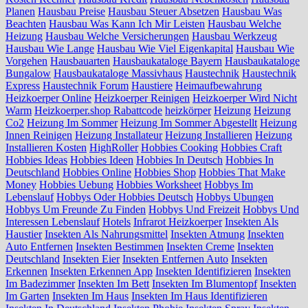
Planen
Hausbau Preise
Hausbau Steuer Absetzen
Hausbau Was
Beachten
Hausbau Was Kann Ich Mir Leisten
Hausbau Welche
Heizung
Hausbau Welche Versicherungen
Hausbau Werkzeug
Hausbau Wie Lange
Hausbau Wie Viel Eigenkapital
Hausbau Wie
Vorgehen
Hausbauarten
Hausbaukataloge Bayern
Hausbaukataloge
Bungalow
Hausbaukataloge Massivhaus
Haustechnik
Haustechnik
Express
Haustechnik Forum
Haustiere
Heimaufbewahrung
Heizkoerper Online
Heizkoerper Reinigen
Heizkoerper Wird Nicht
Warm
Heizkoerper.shop Rabattcode
heizkörper
Heizung
Heizung
Co2
Heizung Im Sommer
Heizung Im Sommer Abgestellt
Heizung
Innen Reinigen
Heizung Installateur
Heizung Installieren
Heizung
Installieren Kosten
HighRoller
Hobbies Cooking
Hobbies Craft
Hobbies Ideas
Hobbies Ideen
Hobbies In Deutsch
Hobbies In
Deutschland
Hobbies Online
Hobbies Shop
Hobbies That Make
Money
Hobbies Uebung
Hobbies Worksheet
Hobbys Im
Lebenslauf
Hobbys Oder Hobbies Deutsch
Hobbys Ubungen
Hobbys Um Freunde Zu Finden
Hobbys Und Freizeit
Hobbys Und
Interessen Lebenslauf
Hotels
Infrarot Heizkoerper
Insekten Als
Haustier
Insekten Als Nahrungsmittel
Insekten Atmung
Insekten
Auto Entfernen
Insekten Bestimmen
Insekten Creme
Insekten
Deutschland
Insekten Eier
Insekten Entfernen Auto
Insekten
Erkennen
Insekten Erkennen App
Insekten Identifizieren
Insekten
Im Badezimmer
Insekten Im Bett
Insekten Im Blumentopf
Insekten
Im Garten
Insekten Im Haus
Insekten Im Haus Identifizieren