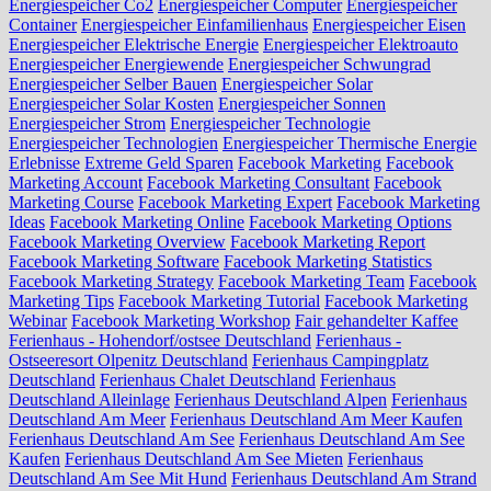
Energiespeicher Co2
Energiespeicher Computer
Energiespeicher
Container
Energiespeicher Einfamilienhaus
Energiespeicher Eisen
Energiespeicher Elektrische Energie
Energiespeicher Elektroauto
Energiespeicher Energiewende
Energiespeicher Schwungrad
Energiespeicher Selber Bauen
Energiespeicher Solar
Energiespeicher Solar Kosten
Energiespeicher Sonnen
Energiespeicher Strom
Energiespeicher Technologie
Energiespeicher Technologien
Energiespeicher Thermische Energie
Erlebnisse
Extreme Geld Sparen
Facebook Marketing
Facebook
Marketing Account
Facebook Marketing Consultant
Facebook
Marketing Course
Facebook Marketing Expert
Facebook Marketing
Ideas
Facebook Marketing Online
Facebook Marketing Options
Facebook Marketing Overview
Facebook Marketing Report
Facebook Marketing Software
Facebook Marketing Statistics
Facebook Marketing Strategy
Facebook Marketing Team
Facebook
Marketing Tips
Facebook Marketing Tutorial
Facebook Marketing
Webinar
Facebook Marketing Workshop
Fair gehandelter Kaffee
Ferienhaus - Hohendorf/ostsee Deutschland
Ferienhaus -
Ostseeresort Olpenitz Deutschland
Ferienhaus Campingplatz
Deutschland
Ferienhaus Chalet Deutschland
Ferienhaus
Deutschland Alleinlage
Ferienhaus Deutschland Alpen
Ferienhaus
Deutschland Am Meer
Ferienhaus Deutschland Am Meer Kaufen
Ferienhaus Deutschland Am See
Ferienhaus Deutschland Am See
Kaufen
Ferienhaus Deutschland Am See Mieten
Ferienhaus
Deutschland Am See Mit Hund
Ferienhaus Deutschland Am Strand