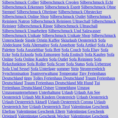
Silberschmuck Collier
Silberschmuck Creolen
Silberschmuck Echt
Silberschmuck Erkennen
Silberschmuck Esprit
Silberschmuck Ohne
Stempel
Silberschmuck Ohrringe
Silberschmuck Ohrstecker
Silberschmuck Online Shop
Silberschmuck Outlet
Silberschmuck
Reinigen Natron
Silberschmuck Reinigen Ultraschall
Silberschmuck
Reiniger
Silberschmuck Ringe
Silberschmuck Ultraschall
Silberschmuck Umarbeiten
Silberschmuck Und Salzwasser
Silberschmuck Unikate
Silberschmuck Unikate Shop
Silberschmuck
Unterschiede
Single Origin Kaffee
Skiurlaub Oesterreich
Sofa
Abdeckung
Sofa Alternative
Sofa Angebote
Sofa Artikel
Sofa Aus
Paletten
Sofa Ausziehbar
Sofa Bett
Sofa Couch
Sofa Ebay
Sofa
Ecke
Sofa Ecksofa
Sofa Entsorgen
Sofa Esstisch
Sofa Kaufen
Sofa
Online
Sofa Online Kaufen
Sofa Outlet
Sofa Reinigen
Sofa
Relaxfunktion
Sofa Roller
Sofa Score
Sofa Status
Sofa Ueberzug
Sofa Und Sessel
Sofa Unterlage
sommer
Strip
Stromvergleich
Synchronisation
Teamverwaltung
Temperatur
Tiny Ferienhaus
Deutschland
tipps
Tolles Ferienhaus Deutschland
Traum Ferienhaus
Deutschland
Traum Ferienhaus Deutschland Mit Hund
Tui
Ferienhaus Deutschland Ostsee
Ummeldung
Umzug
Umzugsunternehmen
Unterhaltung
Urlaub
Urlaub Am See
Oesterreich
Urlaub Mit Kindern Oesterreich
Urlaub Oesterreich
Urlaub Oesterreich Aktuell
Urlaub Oesterreich Corona
Urlaub
Oesterreich See
Urlaub Oesterreich Tirol
Valentinstag Geschenk
Ehefrau
Valentinstag Geschenk Eltern
Valentinstag Geschenk
Originell
Valentinstag Geschenk Wecker
Valentinstag Geschenk