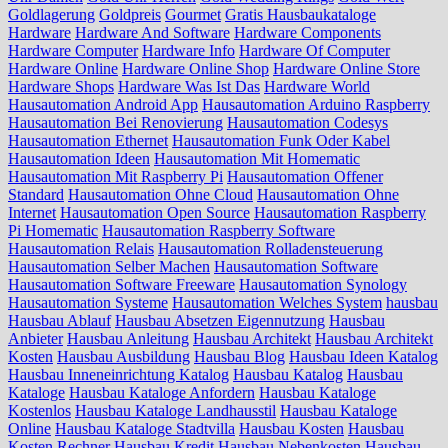
Goldlagerung
Goldpreis
Gourmet
Gratis Hausbaukataloge
Hardware
Hardware And Software
Hardware Components
Hardware Computer
Hardware Info
Hardware Of Computer
Hardware Online
Hardware Online Shop
Hardware Online Store
Hardware Shops
Hardware Was Ist Das
Hardware World
Hausautomation Android App
Hausautomation Arduino Raspberry
Hausautomation Bei Renovierung
Hausautomation Codesys
Hausautomation Ethernet
Hausautomation Funk Oder Kabel
Hausautomation Ideen
Hausautomation Mit Homematic
Hausautomation Mit Raspberry Pi
Hausautomation Offener
Standard
Hausautomation Ohne Cloud
Hausautomation Ohne
Internet
Hausautomation Open Source
Hausautomation Raspberry
Pi Homematic
Hausautomation Raspberry Software
Hausautomation Relais
Hausautomation Rolladensteuerung
Hausautomation Selber Machen
Hausautomation Software
Hausautomation Software Freeware
Hausautomation Synology
Hausautomation Systeme
Hausautomation Welches System
hausbau
Hausbau Ablauf
Hausbau Absetzen Eigennutzung
Hausbau
Anbieter
Hausbau Anleitung
Hausbau Architekt
Hausbau Architekt
Kosten
Hausbau Ausbildung
Hausbau Blog
Hausbau Ideen Katalog
Hausbau Inneneinrichtung Katalog
Hausbau Katalog
Hausbau
Kataloge
Hausbau Kataloge Anfordern
Hausbau Kataloge
Kostenlos
Hausbau Kataloge Landhausstil
Hausbau Kataloge
Online
Hausbau Kataloge Stadtvilla
Hausbau Kosten
Hausbau
Kosten Rechner
Hausbau Kredit
Hausbau Nebenkosten
Hausbau