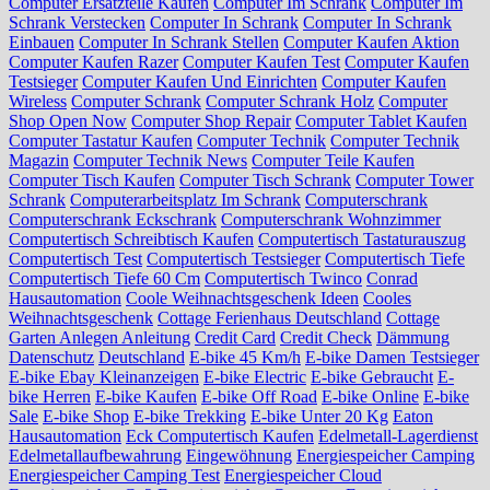
Computer Ersatzteile Kaufen
Computer Im Schrank
Computer Im
Schrank Verstecken
Computer In Schrank
Computer In Schrank
Einbauen
Computer In Schrank Stellen
Computer Kaufen Aktion
Computer Kaufen Razer
Computer Kaufen Test
Computer Kaufen
Testsieger
Computer Kaufen Und Einrichten
Computer Kaufen
Wireless
Computer Schrank
Computer Schrank Holz
Computer
Shop Open Now
Computer Shop Repair
Computer Tablet Kaufen
Computer Tastatur Kaufen
Computer Technik
Computer Technik
Magazin
Computer Technik News
Computer Teile Kaufen
Computer Tisch Kaufen
Computer Tisch Schrank
Computer Tower
Schrank
Computerarbeitsplatz Im Schrank
Computerschrank
Computerschrank Eckschrank
Computerschrank Wohnzimmer
Computertisch Schreibtisch Kaufen
Computertisch Tastaturauszug
Computertisch Test
Computertisch Testsieger
Computertisch Tiefe
Computertisch Tiefe 60 Cm
Computertisch Twinco
Conrad
Hausautomation
Coole Weihnachtsgeschenk Ideen
Cooles
Weihnachtsgeschenk
Cottage Ferienhaus Deutschland
Cottage
Garten Anlegen Anleitung
Credit Card
Credit Check
Dämmung
Datenschutz
Deutschland
E-bike 45 Km/h
E-bike Damen Testsieger
E-bike Ebay Kleinanzeigen
E-bike Electric
E-bike Gebraucht
E-
bike Herren
E-bike Kaufen
E-bike Off Road
E-bike Online
E-bike
Sale
E-bike Shop
E-bike Trekking
E-bike Unter 20 Kg
Eaton
Hausautomation
Eck Computertisch Kaufen
Edelmetall-Lagerdienst
Edelmetallaufbewahrung
Eingewöhnung
Energiespeicher Camping
Energiespeicher Camping Test
Energiespeicher Cloud