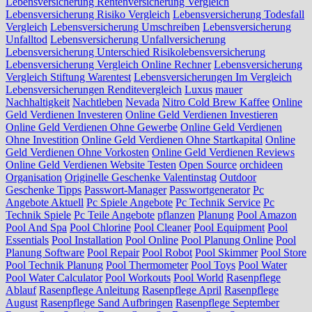
Lebensversicherung Rentenversicherung Vergleich
Lebensversicherung Risiko Vergleich
Lebensversicherung Todesfall
Vergleich
Lebensversicherung Umschreiben
Lebensversicherung
Unfalltod
Lebensversicherung Unfallversicherung
Lebensversicherung Unterschied Risikolebensversicherung
Lebensversicherung Vergleich Online Rechner
Lebensversicherung
Vergleich Stiftung Warentest
Lebensversicherungen Im Vergleich
Lebensversicherungen Renditevergleich
Luxus
mauer
Nachhaltigkeit
Nachtleben
Nevada
Nitro Cold Brew Kaffee
Online
Geld Verdienen Investeren
Online Geld Verdienen Investieren
Online Geld Verdienen Ohne Gewerbe
Online Geld Verdienen
Ohne Investition
Online Geld Verdienen Ohne Startkapital
Online
Geld Verdienen Ohne Vorkosten
Online Geld Verdienen Reviews
Online Geld Verdienen Website Testen
Open Source
orchideen
Organisation
Originelle Geschenke Valentinstag
Outdoor
Geschenke Tipps
Passwort-Manager
Passwortgenerator
Pc
Angebote Aktuell
Pc Spiele Angebote
Pc Technik Service
Pc
Technik Spiele
Pc Teile Angebote
pflanzen
Planung
Pool Amazon
Pool And Spa
Pool Chlorine
Pool Cleaner
Pool Equipment
Pool
Essentials
Pool Installation
Pool Online
Pool Planung Online
Pool
Planung Software
Pool Repair
Pool Robot
Pool Skimmer
Pool Store
Pool Technik Planung
Pool Thermometer
Pool Toys
Pool Water
Pool Water Calculator
Pool Workouts
Pool World
Rasenpflege
Ablauf
Rasenpflege Anleitung
Rasenpflege April
Rasenpflege
August
Rasenpflege Sand Aufbringen
Rasenpflege September