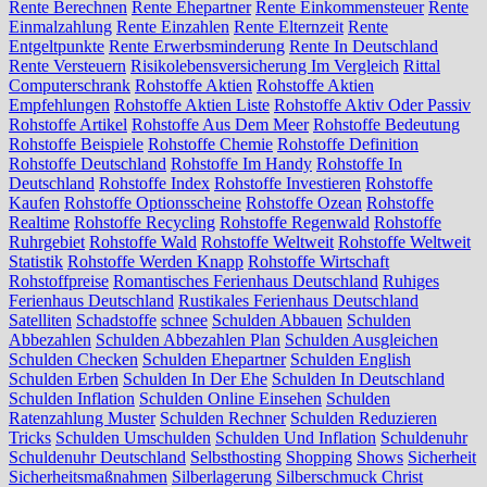
Rente Berechnen
Rente Ehepartner
Rente Einkommensteuer
Rente
Einmalzahlung
Rente Einzahlen
Rente Elternzeit
Rente
Entgeltpunkte
Rente Erwerbsminderung
Rente In Deutschland
Rente Versteuern
Risikolebensversicherung Im Vergleich
Rittal
Computerschrank
Rohstoffe Aktien
Rohstoffe Aktien
Empfehlungen
Rohstoffe Aktien Liste
Rohstoffe Aktiv Oder Passiv
Rohstoffe Artikel
Rohstoffe Aus Dem Meer
Rohstoffe Bedeutung
Rohstoffe Beispiele
Rohstoffe Chemie
Rohstoffe Definition
Rohstoffe Deutschland
Rohstoffe Im Handy
Rohstoffe In
Deutschland
Rohstoffe Index
Rohstoffe Investieren
Rohstoffe
Kaufen
Rohstoffe Optionsscheine
Rohstoffe Ozean
Rohstoffe
Realtime
Rohstoffe Recycling
Rohstoffe Regenwald
Rohstoffe
Ruhrgebiet
Rohstoffe Wald
Rohstoffe Weltweit
Rohstoffe Weltweit
Statistik
Rohstoffe Werden Knapp
Rohstoffe Wirtschaft
Rohstoffpreise
Romantisches Ferienhaus Deutschland
Ruhiges
Ferienhaus Deutschland
Rustikales Ferienhaus Deutschland
Satelliten
Schadstoffe
schnee
Schulden Abbauen
Schulden
Abbezahlen
Schulden Abbezahlen Plan
Schulden Ausgleichen
Schulden Checken
Schulden Ehepartner
Schulden English
Schulden Erben
Schulden In Der Ehe
Schulden In Deutschland
Schulden Inflation
Schulden Online Einsehen
Schulden
Ratenzahlung Muster
Schulden Rechner
Schulden Reduzieren
Tricks
Schulden Umschulden
Schulden Und Inflation
Schuldenuhr
Schuldenuhr Deutschland
Selbsthosting
Shopping
Shows
Sicherheit
Sicherheitsmaßnahmen
Silberlagerung
Silberschmuck Christ