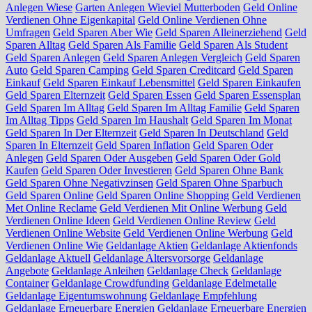
Anlegen Wiese
Garten Anlegen Wieviel Mutterboden
Geld Online
Verdienen Ohne Eigenkapital
Geld Online Verdienen Ohne
Umfragen
Geld Sparen Aber Wie
Geld Sparen Alleinerziehend
Geld
Sparen Alltag
Geld Sparen Als Familie
Geld Sparen Als Student
Geld Sparen Anlegen
Geld Sparen Anlegen Vergleich
Geld Sparen
Auto
Geld Sparen Camping
Geld Sparen Creditcard
Geld Sparen
Einkauf
Geld Sparen Einkauf Lebensmittel
Geld Sparen Einkaufen
Geld Sparen Elternzeit
Geld Sparen Essen
Geld Sparen Essensplan
Geld Sparen Im Alltag
Geld Sparen Im Alltag Familie
Geld Sparen
Im Alltag Tipps
Geld Sparen Im Haushalt
Geld Sparen Im Monat
Geld Sparen In Der Elternzeit
Geld Sparen In Deutschland
Geld
Sparen In Elternzeit
Geld Sparen Inflation
Geld Sparen Oder
Anlegen
Geld Sparen Oder Ausgeben
Geld Sparen Oder Gold
Kaufen
Geld Sparen Oder Investieren
Geld Sparen Ohne Bank
Geld Sparen Ohne Negativzinsen
Geld Sparen Ohne Sparbuch
Geld Sparen Online
Geld Sparen Online Shopping
Geld Verdienen
Met Online Reclame
Geld Verdienen Mit Online Werbung
Geld
Verdienen Online Ideen
Geld Verdienen Online Review
Geld
Verdienen Online Website
Geld Verdienen Online Werbung
Geld
Verdienen Online Wie
Geldanlage Aktien
Geldanlage Aktienfonds
Geldanlage Aktuell
Geldanlage Altersvorsorge
Geldanlage
Angebote
Geldanlage Anleihen
Geldanlage Check
Geldanlage
Container
Geldanlage Crowdfunding
Geldanlage Edelmetalle
Geldanlage Eigentumswohnung
Geldanlage Empfehlung
Geldanlage Erneuerbare Energien
Geldanlage Erneuerbare Energien