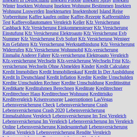
Insekten In Deutschland
Insekten Phobie
Insekten Spray
Insekten
Winter
Insekten Wohnung
Insekten Wohnung Bestimmen
Insekten
Wohnung Loswerden
Insektenarten
Insektenhotel
Island Reise
Vorbereitung
Kaffee kaufen online
Kaffee-Rezepte
Kaffeemühlen
Test
Kaffeevollautomaten Vergleich
Keller
Kfz Versicherung
Cashback
Kfz Versicherung Einkommensteuer
Kfz Versicherung
Einstufung
Kfz Versicherung Elektroauto
Kfz Versicherung Evb
Nummer
Kfz Versicherung Evb Sofort
Kfz Versicherung Weniger
Km Gefahren
Kfz Versicherung Werkstattbindung
Kfz Versicherung
Widerrufen
Kfz Versicherung Wohnmobil
Kfz-versicherung
Einmalig Anderer Fahrer
Kfz-versicherung Elektroauto Vergleich
Kfz-versicherung Wechseln
Kfz-versicherung Wechseln Frist
Kfz-
versicherung Wechseln Ohne Abmelden
Kinder
Kredit Calculator
Kredit Immobilien
Kredit Immobilienkauf
Kredit In Der Ausbildung
Kredit In Deutschland
Kredit Inflation
Kredite
Kredite Umschulden
Kredite Umschulden Rechner
Kredite Umschuldung
Kreditinstitut
Kreditkarte
Kreditrahmen Berechnen
Kreditrate
Kreditrechner
Kreditrechner Haus
Kreditrechner Wohnung
Kreditrisiko
Kreditvergleich
Krisenvorsorge
Lageroptionen
LasVegas
Lebensversicherung Check
Lebensversicherung Crash
Lebensversicherung Crash 2020
Lebensversicherung
Einmalzahlung Vergleich
Lebensversicherung Im Test Vergleich
Lebensversicherung Im Vergleich
Lebensversicherung Im Vergleich
Online
Lebensversicherung Kindesunterhalt
Lebensversicherung
Rating Vergleich
Lebensversicherung Rendite Vergleich