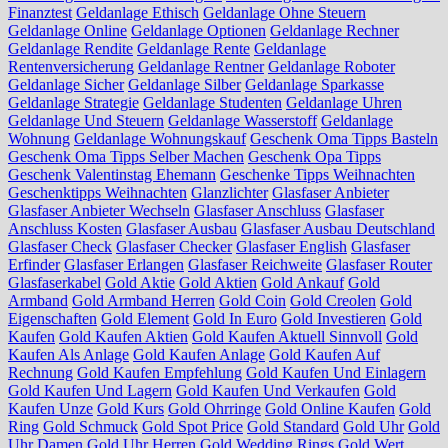
Finanztest
Geldanlage Ethisch
Geldanlage Ohne Steuern
Geldanlage Online
Geldanlage Optionen
Geldanlage Rechner
Geldanlage Rendite
Geldanlage Rente
Geldanlage
Rentenversicherung
Geldanlage Rentner
Geldanlage Roboter
Geldanlage Sicher
Geldanlage Silber
Geldanlage Sparkasse
Geldanlage Strategie
Geldanlage Studenten
Geldanlage Uhren
Geldanlage Und Steuern
Geldanlage Wasserstoff
Geldanlage
Wohnung
Geldanlage Wohnungskauf
Geschenk Oma Tipps Basteln
Geschenk Oma Tipps Selber Machen
Geschenk Opa Tipps
Geschenk Valentinstag Ehemann
Geschenke Tipps Weihnachten
Geschenktipps Weihnachten
Glanzlichter
Glasfaser Anbieter
Glasfaser Anbieter Wechseln
Glasfaser Anschluss
Glasfaser
Anschluss Kosten
Glasfaser Ausbau
Glasfaser Ausbau Deutschland
Glasfaser Check
Glasfaser Checker
Glasfaser English
Glasfaser
Erfinder
Glasfaser Erlangen
Glasfaser Reichweite
Glasfaser Router
Glasfaserkabel
Gold Aktie
Gold Aktien
Gold Ankauf
Gold
Armband
Gold Armband Herren
Gold Coin
Gold Creolen
Gold
Eigenschaften
Gold Element
Gold In Euro
Gold Investieren
Gold
Kaufen
Gold Kaufen Aktien
Gold Kaufen Aktuell Sinnvoll
Gold
Kaufen Als Anlage
Gold Kaufen Anlage
Gold Kaufen Auf
Rechnung
Gold Kaufen Empfehlung
Gold Kaufen Und Einlagern
Gold Kaufen Und Lagern
Gold Kaufen Und Verkaufen
Gold
Kaufen Unze
Gold Kurs
Gold Ohrringe
Gold Online Kaufen
Gold
Ring
Gold Schmuck
Gold Spot Price
Gold Standard
Gold Uhr
Gold
Uhr Damen
Gold Uhr Herren
Gold Wedding Rings
Gold Wert