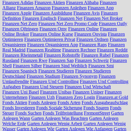
Finanzen Adidas
Finanzen Aktien
Finanzen Alibaba
Finanzen
Allianz
Finanzen Amazon
Finanzen Anleihen
Finanzen App
Finanzen Apple
Finanzen Ausbildung
Finanzen Avis
Finanzen
Definition
Finanzen Englisch
Finanzen Net
Finanzen Net Broker
Finanzen Net Zero
Finanzen Net Zero Promo Code
Finanzen Oatly
Finanzen Oftringen
Finanzen Omv
Finanzen Online
Finanzen
Online Broker
Finanzen Online Kurse
Finanzen Onvista
Finanzen
Optimieren
Finanzen Optimieren Privat
Finanzen Ordnen
Finanzen
Organisieren
Finanzen Organisieren App
Finanzen Raps
Finanzen
Real Madrid
Finanzen Realtime
Finanzen Rechner
Finanzen Reddit
Finanzen Rheinmetall
Finanzen Rohstoffe
Finanzen Rubel
Finanzen
Russland
Finanzen Rwe
Finanzen Sap
Finanzen Schweiz
Finanzen
Shell
Finanzen Silber
Finanzen Sind Weiblich
Finanzen Smi
Finanzen Spanisch
Finanzen Studieren
Finanzen Studieren
Deutschland
Finanzen Studium
Finanzen Synonym
Finanzen
Umlaufrendite
Finanzen Und Controlling
Finanzen Und Controlling
Aufgaben
Finanzen Und Steuern
Finanzen Und Wirtschaft
Finanzen Uni Basel
Finanzen Unibas
Finanzen Uniper
Finanzen
Unternehmen
Finanzen Uzh
Finanzen Zero Login
Finanzen.at Gold
Fonds Aktien
Fonds Anlegen
Fonds Arten
Fonds Ausgabeaufschlag
Fonds Investieren
Fonds Soziale Sicherung
Fonds Sparen
Fonds
Steuer
Fonds Suchen
Fonds Teilfreistellung
FremontStreet
Garten
Anlegen Wann
Garten Anlegen Was Beachten
Garten Anlegen
Welche Erde
Garten Anlegen Wenig Arbeit
Garten Anlegen Wenig
Wasser
Garten Anlegen Wie
Garten Anlegen Wie Anfangen
Garten