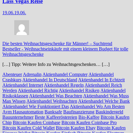
Lass Vegas Reise
19.06.
19.06.
Die besten Weihnachtsgeschenke für Männer! – Suchtrend
Bestseller
-
Weihnachtseinkäufe mit einem kleinem Budget für tolle
Weihnachtsgeschenke
[…] Tipp: Weitere Info zu Weihnachtsgeschenken… […]
Abenteuer
Adrenalin
Aktienhandel Computer
Aktienhandel
Crashkurs
Aktienhandel In Deutschland
Aktienhandel In Echtzeit
Aktienhandel Internet
Aktienhandel Regeln
Aktienhandel Reich
Werden
Aktienhandel Richtig
Aktienhandel Risiken
Aktienhandel
Risikoklassen
Aktienhandel Was Beachten
Aktienhandel Was Muss
Man Wissen
Aktienhandel Weihnachten
Aktienhandel Welche Bank
Aktienhandel Wie Funktioniert Das
Aktienhandel Wo Am Besten
Avm Hausautomation
Banksafe
Baufinanzierung
Baukindergeld
Bauunternehmer
Beste Kaffeeröstereien
Bio-Kaffee
Bitcoin Kaufen
Chip
Bitcoin Kaufen Coinbase
Bitcoin Kaufen Coinbase Pro
Bitcoin Kaufen Cold Wallet
Bitcoin Kaufen Ebay
Bitcoin Kaufen