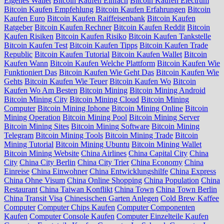
Eigenes Wallet
Bitcoin Kaufen Einfach
Bitcoin Kaufen Electrum
Bitcoin Kaufen Empfehlung
Bitcoin Kaufen Erfahrungen
Bitcoin
Kaufen Euro
Bitcoin Kaufen Raiffeisenbank
Bitcoin Kaufen
Ratgeber
Bitcoin Kaufen Rechner
Bitcoin Kaufen Reddit
Bitcoin
Kaufen Risiken
Bitcoin Kaufen Risiko
Bitcoin Kaufen Tankstelle
Bitcoin Kaufen Test
Bitcoin Kaufen Tipps
Bitcoin Kaufen Trade
Republic
Bitcoin Kaufen Tutorial
Bitcoin Kaufen Wallet
Bitcoin
Kaufen Wann
Bitcoin Kaufen Welche Plattform
Bitcoin Kaufen Wie
Funktioniert Das
Bitcoin Kaufen Wie Geht Das
Bitcoin Kaufen Wie
Gehts
Bitcoin Kaufen Wie Teuer
Bitcoin Kaufen Wo
Bitcoin
Kaufen Wo Am Besten
Bitcoin Mining
Bitcoin Mining Android
Bitcoin Mining City
Bitcoin Mining Cloud
Bitcoin Mining
Computer
Bitcoin Mining Iphone
Bitcoin Mining Online
Bitcoin
Mining Operation
Bitcoin Mining Pool
Bitcoin Mining Server
Bitcoin Mining Sites
Bitcoin Mining Software
Bitcoin Mining
Telegram
Bitcoin Mining Tools
Bitcoin Mining Trade
Bitcoin
Mining Tutorial
Bitcoin Mining Ubuntu
Bitcoin Mining Wallet
Bitcoin Mining Website
China Airlines
China Capital City
China
City
China City Berlin
China City Trier
China Economy
China
Einreise
China Einwohner
China Entwicklungshilfe
China Express
China Ohne Visum
China Online Shopping
China Population
China
Restaurant
China Taiwan Konflikt
China Town
China Town Berlin
China Transit Visa
Chinesischen Garten Anlegen
Cold Brew Kaffee
Computer
Computer Chips Kaufen
Computer Componenten
Kaufen
Computer Console Kaufen
Computer Einzelteile Kaufen