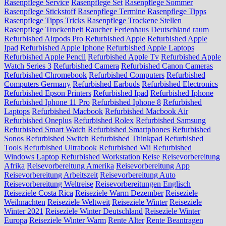
Rasenpflege Service
Rasenpflege Set
Rasenpflege Sommer
Rasenpflege Stickstoff
Rasenpflege Termine
Rasenpflege Tipps
Rasenpflege Tipps Tricks
Rasenpflege Trockene Stellen
Rasenpflege Trockenheit
Raucher Ferienhaus Deutschland
raum
Refurbished Airpods Pro
Refurbished Apple
Refurbished Apple
Ipad
Refurbished Apple Iphone
Refurbished Apple Laptops
Refurbished Apple Pencil
Refurbished Apple Tv
Refurbished Apple
Watch Series 3
Refurbished Camera
Refurbished Canon Cameras
Refurbished Chromebook
Refurbished Computers
Refurbished
Computers Germany
Refurbished Earbuds
Refurbished Electronics
Refurbished Epson Printers
Refurbished Ipad
Refurbished Iphone
Refurbished Iphone 11 Pro
Refurbished Iphone 8
Refurbished
Laptops
Refurbished Macbook
Refurbished Macbook Air
Refurbished Oneplus
Refurbished Rolex
Refurbished Samsung
Refurbished Smart Watch
Refurbished Smartphones
Refurbished
Sonos
Refurbished Switch
Refurbished Thinkpad
Refurbished
Tools
Refurbished Ultrabook
Refurbished Wii
Refurbished
Windows Laptop
Refurbished Workstation
Reise
Reisevorbereitung
Afrika
Reisevorbereitung Amerika
Reisevorbereitung App
Reisevorbereitung Arbeitszeit
Reisevorbereitung Auto
Reisevorbereitung Weltreise
Reisevorbereitungen Englisch
Reiseziele Costa Rica
Reiseziele Warm Dezember
Reiseziele
Weihnachten
Reiseziele Weltweit
Reiseziele Winter
Reiseziele
Winter 2021
Reiseziele Winter Deutschland
Reiseziele Winter
Europa
Reiseziele Winter Warm
Rente Alter
Rente Beantragen