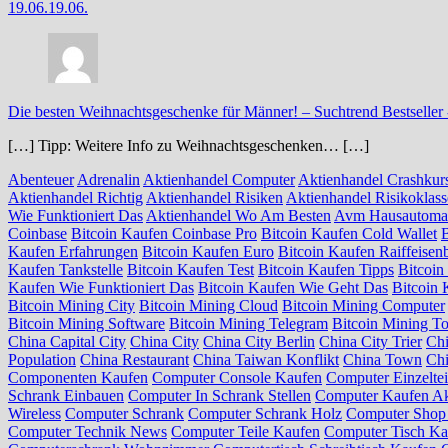
19.06.
19.06.
Die besten Weihnachtsgeschenke für Männer! – Suchtrend Bestseller
[…] Tipp: Weitere Info zu Weihnachtsgeschenken… […]
Abenteuer
Adrenalin
Aktienhandel Computer
Aktienhandel Crashkur
Aktienhandel Richtig
Aktienhandel Risiken
Aktienhandel Risikoklas
Wie Funktioniert Das
Aktienhandel Wo Am Besten
Avm Hausautoma
Coinbase
Bitcoin Kaufen Coinbase Pro
Bitcoin Kaufen Cold Wallet
Kaufen Erfahrungen
Bitcoin Kaufen Euro
Bitcoin Kaufen Raiffeisen
Kaufen Tankstelle
Bitcoin Kaufen Test
Bitcoin Kaufen Tipps
Bitcoin
Kaufen Wie Funktioniert Das
Bitcoin Kaufen Wie Geht Das
Bitcoin 
Bitcoin Mining City
Bitcoin Mining Cloud
Bitcoin Mining Computer
Bitcoin Mining Software
Bitcoin Mining Telegram
Bitcoin Mining To
China Capital City
China City
China City Berlin
China City Trier
Ch
Population
China Restaurant
China Taiwan Konflikt
China Town
Chi
Componenten Kaufen
Computer Console Kaufen
Computer Einzelte
Schrank Einbauen
Computer In Schrank Stellen
Computer Kaufen Ak
Wireless
Computer Schrank
Computer Schrank Holz
Computer Sho
Computer Technik News
Computer Teile Kaufen
Computer Tisch Ka