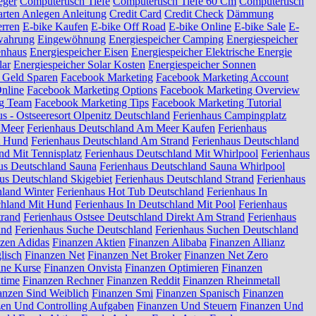
eger
Computertisch Tiefe
Computertisch Tiefe 60 Cm
Computertisch
arten Anlegen Anleitung
Credit Card
Credit Check
Dämmung
erren
E-bike Kaufen
E-bike Off Road
E-bike Online
E-bike Sale
E-
wahrung
Eingewöhnung
Energiespeicher Camping
Energiespeicher
enhaus
Energiespeicher Eisen
Energiespeicher Elektrische Energie
lar
Energiespeicher Solar Kosten
Energiespeicher Sonnen
 Geld Sparen
Facebook Marketing
Facebook Marketing Account
nline
Facebook Marketing Options
Facebook Marketing Overview
ng Team
Facebook Marketing Tips
Facebook Marketing Tutorial
s - Ostseeresort Olpenitz Deutschland
Ferienhaus Campingplatz
 Meer
Ferienhaus Deutschland Am Meer Kaufen
Ferienhaus
t Hund
Ferienhaus Deutschland Am Strand
Ferienhaus Deutschland
nd Mit Tennisplatz
Ferienhaus Deutschland Mit Whirlpool
Ferienhaus
us Deutschland Sauna
Ferienhaus Deutschland Sauna Whirlpool
us Deutschland Skigebiet
Ferienhaus Deutschland Strand
Ferienhaus
hland Winter
Ferienhaus Hot Tub Deutschland
Ferienhaus In
chland Mit Hund
Ferienhaus In Deutschland Mit Pool
Ferienhaus
trand
Ferienhaus Ostsee Deutschland Direkt Am Strand
Ferienhaus
and
Ferienhaus Suche Deutschland
Ferienhaus Suchen Deutschland
zen Adidas
Finanzen Aktien
Finanzen Alibaba
Finanzen Allianz
lisch
Finanzen Net
Finanzen Net Broker
Finanzen Net Zero
ine Kurse
Finanzen Onvista
Finanzen Optimieren
Finanzen
ltime
Finanzen Rechner
Finanzen Reddit
Finanzen Rheinmetall
anzen Sind Weiblich
Finanzen Smi
Finanzen Spanisch
Finanzen
zen Und Controlling Aufgaben
Finanzen Und Steuern
Finanzen Und