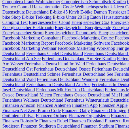
Computerschrank Wohnzimmer
Computertisch Schreibtisch Kaufen
C
Twinco
Conrad Hausautomation
Coole Weihnachtsgeschenk Ideen
C
Datenschutz
Deutschland
E-bike 45 Km/h
E-bike Damen Testsieger
bike Shop
E-bike Trekking
E-bike Unter 20 Kg
Eaton Hausautomati
Camping Test
Energiespeicher Cloud
Energiespeicher Co2
Energiesp
Energiespeicher Elektroauto
Energiespeicher Energiewende
Energies
Energiespeicher Strom
Energiespeicher Technologie
Energiespeicher
Facebook Marketing Consultant
Facebook Marketing Course
Facebo
Facebook Marketing Report
Facebook Marketing Software
Facebook 
Facebook Marketing Webinar
Facebook Marketing Workshop
Fair g
Deutschland
Ferienhaus Chalet Deutschland
Ferienhaus Deutschland 
Deutschland Am See
Ferienhaus Deutschland Am See Kaufen
Ferie
Am Wasser
Ferienhaus Deutschland Im Wald
Ferienhaus Deutschlan
Deutschland Ost
Ferienhaus Deutschland Ostsee
Ferienhaus Deutsch
Ferienhaus Deutschland Schnee
Ferienhaus Deutschland See
Ferienh
Deutschland Wald
Ferienhaus Deutschland Wandern
Ferienhaus Deu
Deutschland
Ferienhaus In Deutschland Am See
Ferienhaus In Deut
Insel Deutschland
Ferienhaus Mit Hot Tub Deutschland
Ferienhaus M
Ostsee Deutschland Mieten
Ferienhaus Ostsee Deutschland Mit Hun
Ferienhaus Wellness Deutschland
Ferienhaus Winterurlaub Deutschl
Finanzen Amazon
Finanzen Anleihen
Finanzen App
Finanzen Apple
Finanzen Net Zero Promo Code
Finanzen Oatly
Finanzen Oftringen
Optimieren Privat
Finanzen Ordnen
Finanzen Organisieren
Finanzen 
Finanzen Rohstoffe
Finanzen Rubel
Finanzen Russland
Finanzen R
Studieren
Finanzen Studieren Deutschland
Finanzen Studium
Finanz