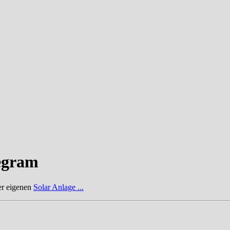
legram
er eigenen
Solar Anlage ...