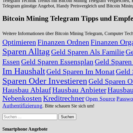
Telegram Technik Trends mit Bitcoin Mining Telegram Vergleichen,
Telegram günstige Angebot, Handy Preisvergleich und Bitcoin Minin
Bitcoin Mining Telegram Tipps und Empf
Weitere Informationen über Bitcoin Mining Telegram, Computer Te
Optimieren
Finanzen Ordnen
Finanzen Orga
Sparen Alltag
Geld Sparen Als Familie
Ge
Essen
Geld Sparen Essensplan
Geld Sparen
Im Haushalt
Geld Sparen Im Monat
Geld 
Sparen Oder Investieren
Geld Sparen O
Hausbau Ablauf
Hausbau Anbieter
Hausbau
Nebenkosten
Kreditrechner
Open Source
Passwo
Authentifizierung
. Bitte schauen Sie sich um!
Suchen
nach:
Smartphone Angebote