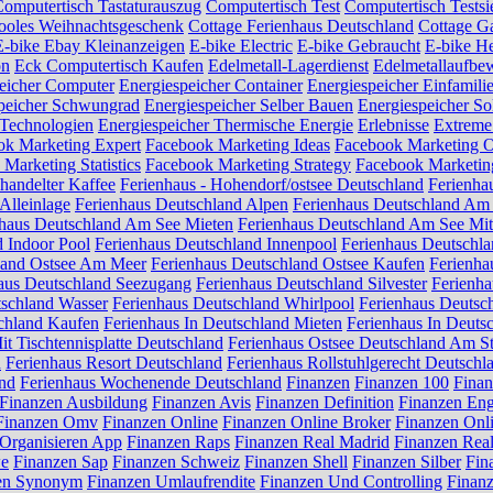
omputertisch Tastaturauszug
Computertisch Test
Computertisch Testsi
ooles Weihnachtsgeschenk
Cottage Ferienhaus Deutschland
Cottage G
E-bike Ebay Kleinanzeigen
E-bike Electric
E-bike Gebraucht
E-bike H
on
Eck Computertisch Kaufen
Edelmetall-Lagerdienst
Edelmetallaufbe
eicher Computer
Energiespeicher Container
Energiespeicher Einfamili
peicher Schwungrad
Energiespeicher Selber Bauen
Energiespeicher So
 Technologien
Energiespeicher Thermische Energie
Erlebnisse
Extreme
ok Marketing Expert
Facebook Marketing Ideas
Facebook Marketing O
Marketing Statistics
Facebook Marketing Strategy
Facebook Marketi
ehandelter Kaffee
Ferienhaus - Hohendorf/ostsee Deutschland
Ferienhau
Alleinlage
Ferienhaus Deutschland Alpen
Ferienhaus Deutschland Am
nhaus Deutschland Am See Mieten
Ferienhaus Deutschland Am See Mi
d Indoor Pool
Ferienhaus Deutschland Innenpool
Ferienhaus Deutschla
land Ostsee Am Meer
Ferienhaus Deutschland Ostsee Kaufen
Ferienha
aus Deutschland Seezugang
Ferienhaus Deutschland Silvester
Ferienha
tschland Wasser
Ferienhaus Deutschland Whirlpool
Ferienhaus Deutsc
schland Kaufen
Ferienhaus In Deutschland Mieten
Ferienhaus In Deuts
it Tischtennisplatte Deutschland
Ferienhaus Ostsee Deutschland Am S
d
Ferienhaus Resort Deutschland
Ferienhaus Rollstuhlgerecht Deutschl
and
Ferienhaus Wochenende Deutschland
Finanzen
Finanzen 100
Finan
Finanzen Ausbildung
Finanzen Avis
Finanzen Definition
Finanzen Eng
Finanzen Omv
Finanzen Online
Finanzen Online Broker
Finanzen Onl
Organisieren App
Finanzen Raps
Finanzen Real Madrid
Finanzen Rea
we
Finanzen Sap
Finanzen Schweiz
Finanzen Shell
Finanzen Silber
Fin
en Synonym
Finanzen Umlaufrendite
Finanzen Und Controlling
Finan