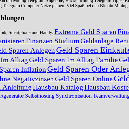
 Bitcoin Mining Telegram Angebote, Bitcoin Mining Telegram Tipps, 
g Telegram Computer Netze planen. Viel Spaß bei den Bitcoin Mining 
ehlungen
Extreme Geld Sparen
Fin
chnik, Smartphone und Handy:
nisieren
Finanzen Studium
Geldanlage Rent
Geld Sparen Einkauf
ld Sparen Anlegen
 Im Alltag
Geld Sparen Im Alltag Familie
Gel
Geld Sparen Oder Anle
Sparen Inflation
Geld
hne Negativzinsen
Geld Sparen Online
 Anleitung
Hausbau Katalog
Hausbau Kost
rtgenerator
Selbsthosting
Synchronisation
Teamverwaltun