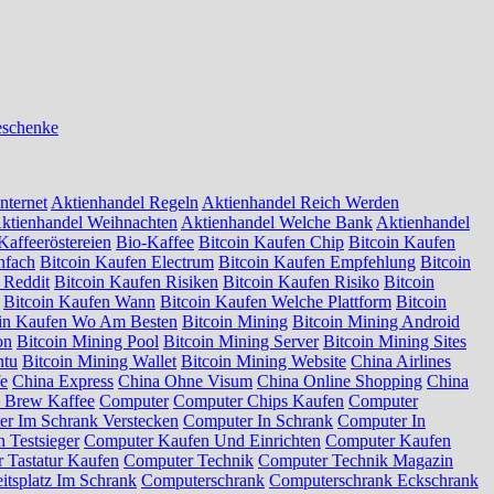
eschenke
nternet
Aktienhandel Regeln
Aktienhandel Reich Werden
ktienhandel Weihnachten
Aktienhandel Welche Bank
Aktienhandel
Kaffeeröstereien
Bio-Kaffee
Bitcoin Kaufen Chip
Bitcoin Kaufen
nfach
Bitcoin Kaufen Electrum
Bitcoin Kaufen Empfehlung
Bitcoin
 Reddit
Bitcoin Kaufen Risiken
Bitcoin Kaufen Risiko
Bitcoin
Bitcoin Kaufen Wann
Bitcoin Kaufen Welche Plattform
Bitcoin
oin Kaufen Wo Am Besten
Bitcoin Mining
Bitcoin Mining Android
on
Bitcoin Mining Pool
Bitcoin Mining Server
Bitcoin Mining Sites
ntu
Bitcoin Mining Wallet
Bitcoin Mining Website
China Airlines
fe
China Express
China Ohne Visum
China Online Shopping
China
 Brew Kaffee
Computer
Computer Chips Kaufen
Computer
r Im Schrank Verstecken
Computer In Schrank
Computer In
 Testsieger
Computer Kaufen Und Einrichten
Computer Kaufen
 Tastatur Kaufen
Computer Technik
Computer Technik Magazin
itsplatz Im Schrank
Computerschrank
Computerschrank Eckschrank