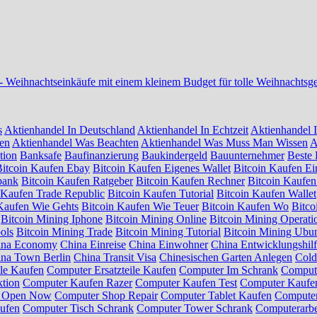
-
Weihnachtseinkäufe mit einem kleinem Budget für tolle Weihnachtsg
s
Aktienhandel In Deutschland
Aktienhandel In Echtzeit
Aktienhandel I
sen
Aktienhandel Was Beachten
Aktienhandel Was Muss Man Wissen
A
tion
Banksafe
Baufinanzierung
Baukindergeld
Bauunternehmer
Beste 
Bitcoin Kaufen Ebay
Bitcoin Kaufen Eigenes Wallet
Bitcoin Kaufen Ei
bank
Bitcoin Kaufen Ratgeber
Bitcoin Kaufen Rechner
Bitcoin Kaufen
 Kaufen Trade Republic
Bitcoin Kaufen Tutorial
Bitcoin Kaufen Wallet
Kaufen Wie Gehts
Bitcoin Kaufen Wie Teuer
Bitcoin Kaufen Wo
Bitc
Bitcoin Mining Iphone
Bitcoin Mining Online
Bitcoin Mining Operati
ols
Bitcoin Mining Trade
Bitcoin Mining Tutorial
Bitcoin Mining Ubu
ina Economy
China Einreise
China Einwohner
China Entwicklungshil
na Town Berlin
China Transit Visa
Chinesischen Garten Anlegen
Cold
ile Kaufen
Computer Ersatzteile Kaufen
Computer Im Schrank
Compute
tion
Computer Kaufen Razer
Computer Kaufen Test
Computer Kaufen
p Open Now
Computer Shop Repair
Computer Tablet Kaufen
Computer
ufen
Computer Tisch Schrank
Computer Tower Schrank
Computerarbe