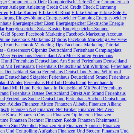
eger
Computertisch Tiefe
Computertisch Tiefe 60 Cm
Computertisch
arten Anlegen Anleitung
Credit Card
Credit Check
Dämmung
erren
E-bike Kaufen
E-bike Off Road
E-bike Online
E-bike Sale
E-
wahrung
Eingewöhnung
Energiespeicher Camping
Energiespeicher
enhaus
Energiespeicher Eisen
Energiespeicher Elektrische Energie
lar
Energiespeicher Solar Kosten
Energiespeicher Sonnen
 Geld Sparen
Facebook Marketing
Facebook Marketing Account
nline
Facebook Marketing Options
Facebook Marketing Overview
ng Team
Facebook Marketing Tips
Facebook Marketing Tutorial
s - Ostseeresort Olpenitz Deutschland
Ferienhaus Campingplatz
 Meer
Ferienhaus Deutschland Am Meer Kaufen
Ferienhaus
t Hund
Ferienhaus Deutschland Am Strand
Ferienhaus Deutschland
nd Mit Tennisplatz
Ferienhaus Deutschland Mit Whirlpool
Ferienhaus
us Deutschland Sauna
Ferienhaus Deutschland Sauna Whirlpool
us Deutschland Skigebiet
Ferienhaus Deutschland Strand
Ferienhaus
hland Winter
Ferienhaus Hot Tub Deutschland
Ferienhaus In
chland Mit Hund
Ferienhaus In Deutschland Mit Pool
Ferienhaus
trand
Ferienhaus Ostsee Deutschland Direkt Am Strand
Ferienhaus
and
Ferienhaus Suche Deutschland
Ferienhaus Suchen Deutschland
zen Adidas
Finanzen Aktien
Finanzen Alibaba
Finanzen Allianz
lisch
Finanzen Net
Finanzen Net Broker
Finanzen Net Zero
ine Kurse
Finanzen Onvista
Finanzen Optimieren
Finanzen
ltime
Finanzen Rechner
Finanzen Reddit
Finanzen Rheinmetall
anzen Sind Weiblich
Finanzen Smi
Finanzen Spanisch
Finanzen
zen Und Controlling Aufgaben
Finanzen Und Steuern
Finanzen Und