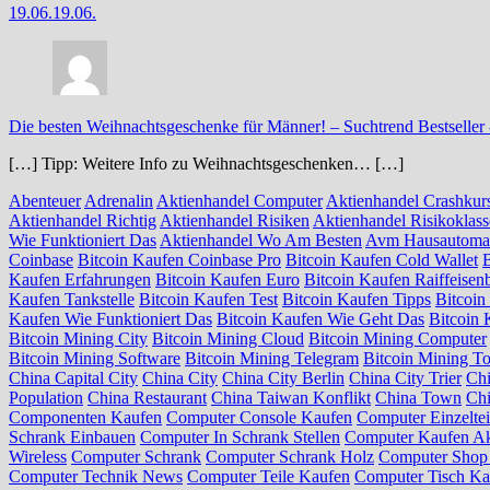
19.06.
19.06.
Die besten Weihnachtsgeschenke für Männer! – Suchtrend Bestseller
[…] Tipp: Weitere Info zu Weihnachtsgeschenken… […]
Abenteuer
Adrenalin
Aktienhandel Computer
Aktienhandel Crashkur
Aktienhandel Richtig
Aktienhandel Risiken
Aktienhandel Risikoklas
Wie Funktioniert Das
Aktienhandel Wo Am Besten
Avm Hausautoma
Coinbase
Bitcoin Kaufen Coinbase Pro
Bitcoin Kaufen Cold Wallet
Kaufen Erfahrungen
Bitcoin Kaufen Euro
Bitcoin Kaufen Raiffeisen
Kaufen Tankstelle
Bitcoin Kaufen Test
Bitcoin Kaufen Tipps
Bitcoin
Kaufen Wie Funktioniert Das
Bitcoin Kaufen Wie Geht Das
Bitcoin 
Bitcoin Mining City
Bitcoin Mining Cloud
Bitcoin Mining Computer
Bitcoin Mining Software
Bitcoin Mining Telegram
Bitcoin Mining To
China Capital City
China City
China City Berlin
China City Trier
Ch
Population
China Restaurant
China Taiwan Konflikt
China Town
Chi
Componenten Kaufen
Computer Console Kaufen
Computer Einzelte
Schrank Einbauen
Computer In Schrank Stellen
Computer Kaufen Ak
Wireless
Computer Schrank
Computer Schrank Holz
Computer Sho
Computer Technik News
Computer Teile Kaufen
Computer Tisch Ka